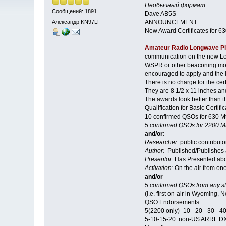
Необычный формат
Сообщений: 1891
Dave AB5S
ANNOUNCEMENT:
Александр KN97LF
New Award Certificates for 
Amateur Radio Longwave P
communication on the new L
WSPR or other beaconing mod
encouraged to apply and the i
There is no charge for the cer
They are 8 1/2 x 11 inches and
The awards look better than t
Qualification for Basic Certific
10 confirmed QSOs for 630 Mtr
5 confirmed QSOs for 2200 Mtr
and/or:
Researcher:
public contributo
Author:
Published/Publishes a 
Presentor:
Has Presented abou
Activation:
On the air from one
and/or
5 confirmed QSOs from any sta
(i.e. first on-air in Wyoming, 
QSO Endorsements:
5(2200 only)- 10 - 20 - 30 - 40
5-10-15-20 non-US ARRL DX 