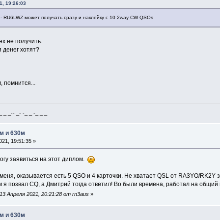
1, 19:26:03
- RU6LWZ может получать сразу и наклейку с 10 2way CW QSOs
ех не получить.
и денег хотят?
 помнится...
_ _-- _- -_ _ -_ _ _
м и 630м
21, 19:51:35 »
могу заявиться на этот диплом.
 меня, оказывается есть 5 QSO и 4 карточки. Не хватает QSL от RA3YO/RK2Y за
 я позвал CQ, а Дмитрий тогда ответил! Во были времена, работал на общий
3 Апреля 2021, 20:21:28 от rn3aus
»
м и 630м