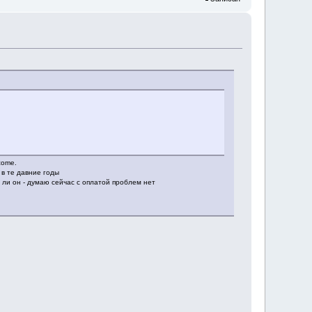
lcome.
 в те давние годы
ь ли он - думаю сейчас с оплатой проблем нет