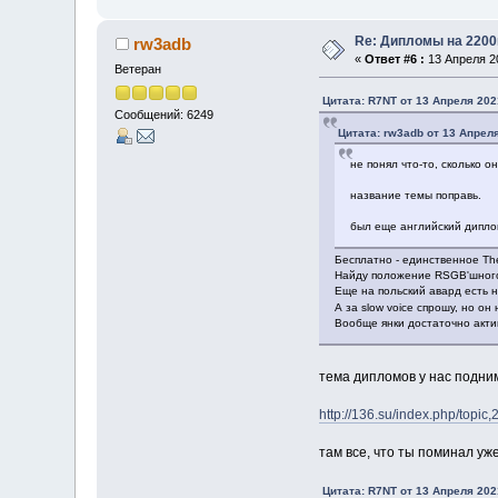
Re: Дипломы на 2200
rw3adb
«
Ответ #6 :
13 Апреля 20
Ветеран
Цитата: R7NT от 13 Апреля 202
Сообщений: 6249
Цитата: rw3adb от 13 Апреля
не понял что-то, сколько о
название темы поправь.
был еще английский диплом
Бесплатно - единственное There
Найду положение RSGB'шного -
Еще на польский авард есть н
А за slow voice спрошу, но он
Вообще янки достаточно акт
тема дипломов у нас подним
http://136.su/index.php/top
там все, что ты поминал уж
Цитата: R7NT от 13 Апреля 202