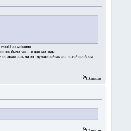
c. would be welcome.
нятно было как в те давние годы
 и не знаю есть ли он - думаю сейчас с оплатой проблем
Записан
Записан