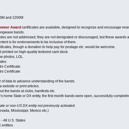
630M and 2200M
ioneer Award
certificates are available, designed to recognize and encourage res
ongwave bands.
es are not addressed; they are not denigrated or discouraged, but these awar
ntent is for endorsements to be inclusive of them.
tificates, though a donation to help pay for postage etc. would be welcome.
 printed on high-quality textured card stock.
he photos, LOL.
ates:
s Certificate.
s Certificate
.
r of data to advance understanding of the bands.
website or print articles.
t the bands at clubs, hamfests etc.
's home State or DX entity, the first month bands were open, successfully completi
te or non-US DX entity not previously activated.
Nevada, Mississippi, Mexico etc.)
 - 48 U.S. States
entities.