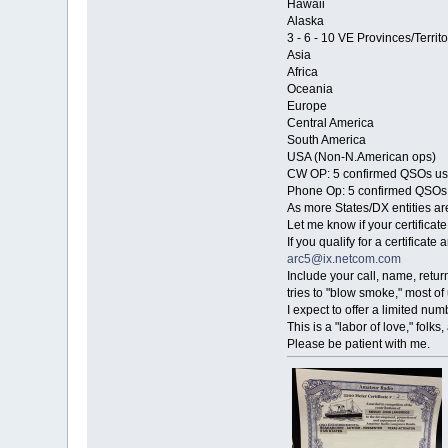
Hawaii
Alaska
3 - 6 - 10 VE Provinces/Territo
Asia
Africa
Oceania
Europe
Central America
South America
USA (Non-N.American ops)
CW OP: 5 confirmed QSOs u
Phone Op: 5 confirmed QSOs
As more States/DX entities ar
Let me know if your certificat
If you qualify for a certificat
arc5@ix.netcom.com
Include your call, name, retu
tries to "blow smoke," most of 
I expect to offer a limited nu
This is a "labor of love," fol
Please be patient with me.