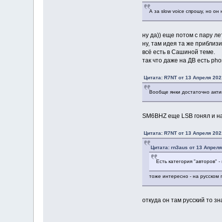
А за slow voice спрошу, но он
ну да)) еще потом с пару л
ну, там идея та же приблиз
всё есть в Сашиной теме.
так что даже на ДВ есть phon
Цитата: R7NT от 13 Апреля 202
Вообще янки достаточно акт
SM6BHZ еще LSB гонял и на
Цитата: R7NT от 13 Апреля 202
Цитата: rn3aus от 13 Апреля
Есть категория "авторов" -
тоже интересно - на русском
откуда он там русский то зн