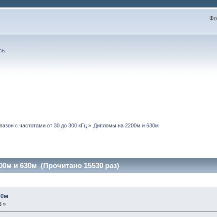
Фо
сь
.
пазон с частотами от 30 до 300 кГц
»
Дипломы на 2200м и 630м
0м и 630м (Прочитано 15530 раз)
30м
6 »