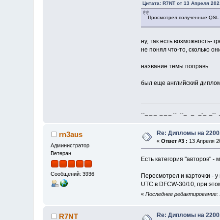
Цитата: R7NT от 13 Апреля 202
Просмотрел полученные QSL 
ну, так есть возможность- гр
не понял что-то, сколько он
название темы поправь.
был еще английский диплом,
--_ _ _ _ _ _ -- --_ _ _-_ _-- _ 
Re: Дипломы на 2200
rn3aus
«
Ответ #3 :
13 Апреля 20
Администратор
Ветеран
Есть категория "авторов" - 
Сообщений: 3936
Пересмотрел и карточки - у
UTC в DFCW-30/10, при этом
«
Последнее редактирование: 1
Re: Дипломы на 2200
R7NT