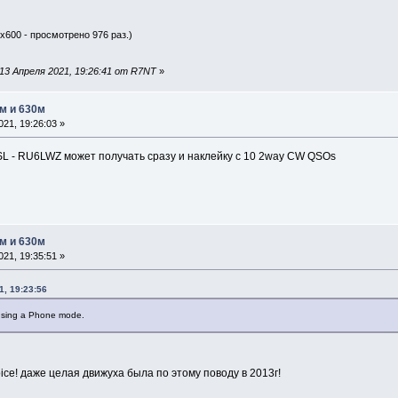
0x600 - просмотрено 976 раз.)
13 Апреля 2021, 19:26:41 от R7NT
»
м и 630м
21, 19:26:03 »
 - RU6LWZ может получать сразу и наклейку с 10 2way CW QSOs
м и 630м
21, 19:35:51 »
1, 19:23:56
using a Phone mode.
voice! даже целая движуха была по этому поводу в 2013г!