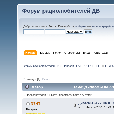
Форум радиолюбителей ДВ
Добро пожаловать,
Гость
. Пожалуйста,
войдите
или
зарегистрируйте
Начало
Помощь
Поиск
Grabber List
Вход
Регистрация
Форум радиолюбителей ДВ
»
Новости LF/VLF/ULF/SLF/ELF
»
LF диа
Страницы: [
1
]
Вниз
Автор
Тема: Дипломы на 220
0 Пользователей и 1 Гость просматривают эту тему.
Дипломы на 2200м и 6
R7NT
«
:
13 Апреля 2021, 19:23:5
Ветеран