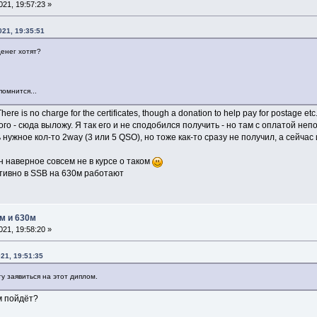
21, 19:57:23 »
21, 19:35:51
денег хотят?
омнится...
e is no charge for the certificates, though a donation to help pay for postage et
 - сюда выложу. Я так его и не сподобился получить - но там с оплатой непо
нужное кол-то 2way (3 или 5 QSO), но тоже как-то сразу не получил, а сейчас
он наверное совсем не в курсе о таком
тивно в SSB на 630м работают
м и 630м
21, 19:58:20 »
21, 19:51:35
гу заявиться на этот диплом.
м пойдёт?