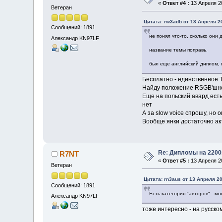
«
Ответ #4 :
13 Апреля 20
Ветеран
Цитата: rw3adb от 13 Апреля 20
Сообщений: 1891
не понял что-то, сколько они 
Александр KN97LF
название темы поправь.
был еще английский диплом, п
Бесплатно - единственное Ther
Найду положение RSGB'шного
Еще на польский авард есть 
нет
А за slow voice спрошу, но 
Вообще янки достаточно ак
Re: Дипломы на 2200
R7NT
«
Ответ #5 :
13 Апреля 20
Ветеран
Цитата: rn3aus от 13 Апреля 20
Сообщений: 1891
Есть категория "авторов" - мо
Александр KN97LF
тоже интересно - на русско