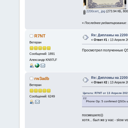
2200cert_.jpg
(273.94 КБ, 80
«
Последнее редактирование: 
Re: Дипламы на 2200
R7NT
«
Ответ #1 :
13 Апреля 20
Ветеран
Просмотрел полученные QSL
Сообщений: 1891
Александр KN97LF
Re: Дипломы на 2200
rw3adb
«
Ответ #2 :
13 Апреля 20
Ветеран
Цитата: R7NT от 13 Апреля 202
Сообщений: 6249
Phone Op: 5 confirmed QSOs 
посмешило))
хотя... был же у нас - slow 