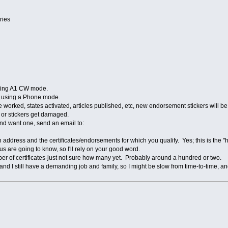
ries
sing A1 CW mode.
 using a Phone mode.
e worked, states activated, articles published, etc, new endorsement stickers will 
e or stickers get damaged.
e and want one, send an email to:
rn address and the сertificates/endorsements for which you qualify. Yes; this is th
us are going to know, so I'll rely on your good word.
mber of certificates-just not sure how many yet. Probably around a hundred or two.
ks, and I still have a demanding job and family, so I might be slow from time-to-time,