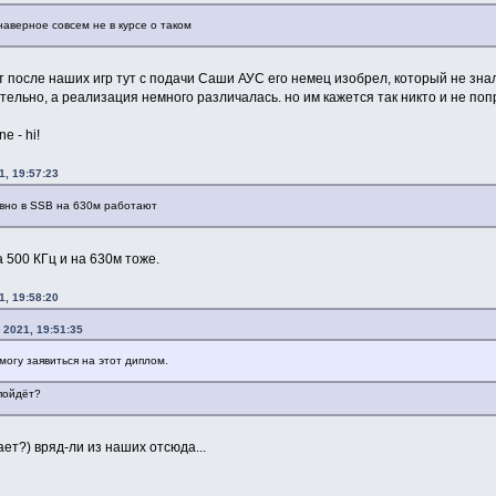
 наверное совсем не в курсе о таком
ет после наших игр тут с подачи Саши АУС его немец изобрел, который не зна
ительно, а реализация немного различалась. но им кажется так никто и не поп
e - hi!
1, 19:57:23
ивно в SSB на 630м работают
 500 КГц и на 630м тоже.
1, 19:58:20
 2021, 19:51:35
 могу заявиться на этот диплом.
 пойдёт?
ает?) вряд-ли из нашиx отсюда...