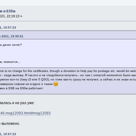
м и 630м
21, 22:19:13 »
1, 19:57:23
 2021, 19:35:51
ни денег хотят?
, помнится...
 is no charge for the certificates, though a donation to help pay for postage etc. would be we
 сюда выложу. Я так его и не сподобился получить - но там с оплатой непонятно было как
ужное кол-то 2way (3 или 5 QSO), но тоже как-то сразу не получил, а сейчас и не знаю ест
 наверное совсем не в курсе о таком
ивно в SSB на 630м работают
алась и не раз уже:
ic,246.msg12093.html#msg12093
е выложено.
1, 19:57:23