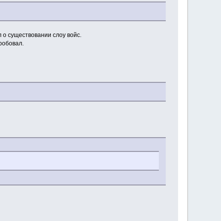
л о существовании слоу войс.
робовал.