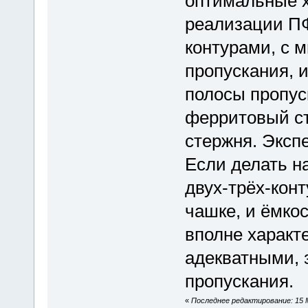
оптимальные х
реализации ПФ
контурами, с 
пропускания, 
полосы пропус
ферритовый ст
стержня. Эксп
Если делать н
двух-трёх-кон
чашке, и ёмко
вполне характ
адекватными, 
пропускания.
«
Последнее редактирование: 15 