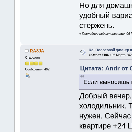
Но для домашн
удобный вариа
стержень.
«
Последнее редактирование: 06 М
Re: Полосовой фильтр н
RA8JA
«
Ответ #106 :
06 Марта 2026
Старожил
Цитата: Andr от 
Сообщений: 402
Если выносишь 
Добрый вечер,
холодильник. Т
нужен. Сейчас 
квартире +24 