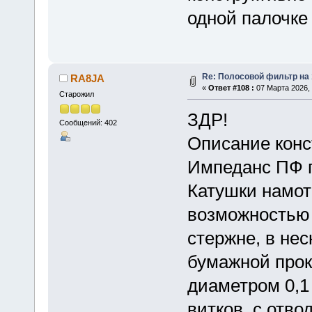
одной палочке
Re: Полосовой фильтр на
RA8JA
«
Ответ #108 :
07 Марта 2026, 
Старожил
ЗДР!
Сообщений: 402
Описание конс
Импеданс ПФ п
Катушки намот
возможностью
стержне, в неск
бумажной прок
диаметром 0,1
витков, с отво