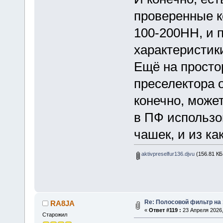
проверенные к
100-200НН, и 
характеристик
Ещё на просто
преселектора 
конечно, может
в ПФ использо
чашек, и из 
aktivpreselfur136.djvu
(156.81 КБ 
Re: Полосовой фильтр на
RA8JA
«
Ответ #119 :
23 Апреля 2026,
Старожил