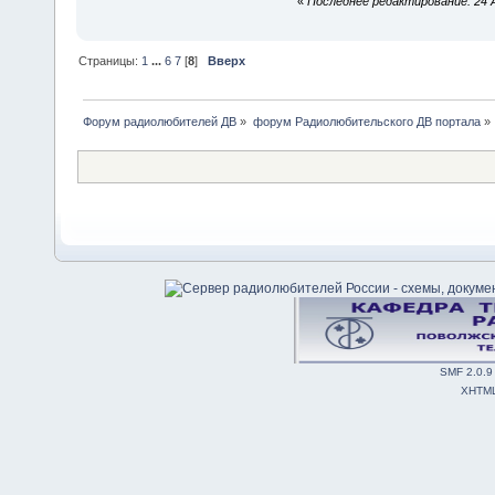
«
Последнее редактирование: 24 А
Страницы:
1
...
6
7
[
8
]
Вверх
Форум радиолюбителей ДВ
»
форум Радиолюбительского ДВ портала
»
SMF 2.0.9
XHTM