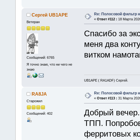
Re: Полосовой фильтр н
Сергей UB1APE
«
Ответ #112 :
18 Марта 2026
Ветеран
Спасибо за эк
меня два конту
витком намота
Сообщений: 6765
Я точно знаю, что ни чего не
знаю
UB1APE ( RA1ADF) Сергей.
Re: Полосовой фильтр н
RA8JA
«
Ответ #113 :
31 Марта 2026
Старожил
Добрый вечер.
Сообщений: 402
ТПП. Попробов
ферритовых к