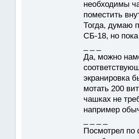
необходимы ч
поместить внут
Тогда, думаю 
СБ-18, но пока
_ _ _
Да, можно нам
соответствую
экранировка б
мотать 200 вит
чашках не треб
например обыч
_ _ _ _
Посмотрел по 