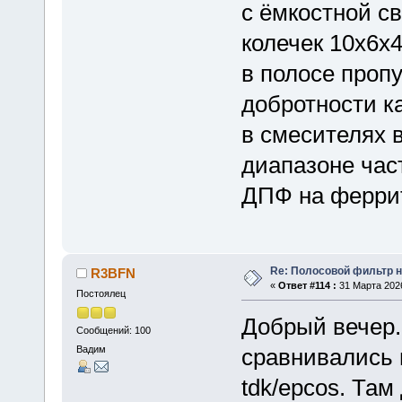
с ёмкостной с
колечек 10х6х
в полосе проп
добротности к
в смесителях 
диапазоне час
ДПФ на феррит
Re: Полосовой фильтр н
R3BFN
«
Ответ #114 :
31 Марта 2026
Постоялец
Добрый вечер.
Сообщений: 100
Вадим
сравнивались 
tdk/epcos. Та