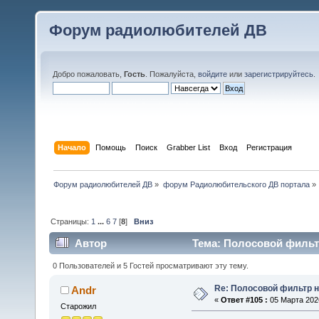
Форум радиолюбителей ДВ
Добро пожаловать,
Гость
. Пожалуйста,
войдите
или
зарегистрируйтесь
.
Начало
Помощь
Поиск
Grabber List
Вход
Регистрация
Форум радиолюбителей ДВ
»
форум Радиолюбительского ДВ портала
»
Страницы:
1
...
6
7
[
8
]
Вниз
Автор
Тема: Полосовой фильтр
0 Пользователей и 5 Гостей просматривают эту тему.
Re: Полосовой фильтр н
Andr
«
Ответ #105 :
05 Марта 2026
Старожил