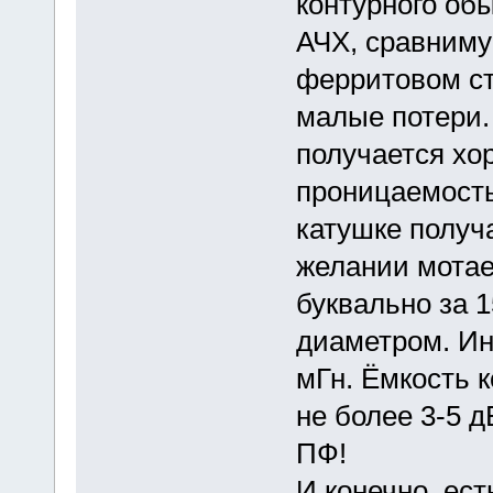
контурного об
АЧХ, сравниму
ферритовом ст
малые потери. 
получается хо
проницаемость
катушке получ
желании мотае
буквально за 
диаметром. Ин
мГн. Ёмкость 
не более 3-5 
ПФ!
И конечно, ес