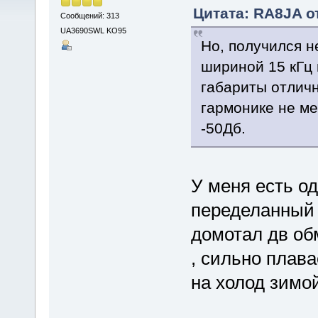
Цитата: RA8JA от
Сообщений: 313
UA3690SWL KO95
Но, получился н
шириной 15 кГц 
габариты отлич
гармонике не ме
-50Дб.
У меня есть о
переделанный 
домотал дв обм
, сильно плав
на холод зимой