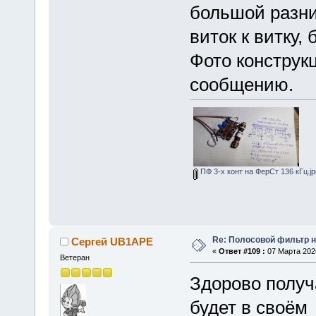
большой разни
виток к витку,
Фото конструк
сообщению
ПФ 3-х конт на ФерСт 136 кГц.jp
Re: Полосовой фильтр н
Сергей UB1APE
«
Ответ #109 :
07 Марта 2026
Ветеран
Здорово получ
будет в своём