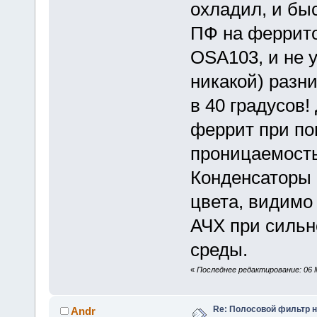
охладил, и бы
ПФ на феррито
OSA103, и не 
никакой) разн
в 40 градусов!
феррит при по
проницаемость
Конденсаторы 
цвета, видимо
АЧХ при сильн
среды.
«
Последнее редактирование: 06 
Re: Полосовой фильтр н
Andr