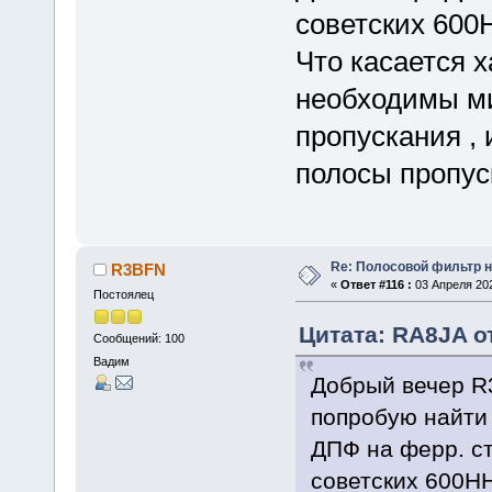
советских 600
Что касается 
необходимы м
пропускания ,
полосы пропус
Re: Полосовой фильтр н
R3BFN
«
Ответ #116 :
03 Апреля 202
Постоялец
Цитата: RA8JA от
Сообщений: 100
Вадим
Добрый вечер R3
попробую найти 
ДПФ на ферр. с
советских 600НН