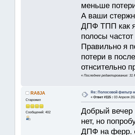
меньше потери 
А ваши стержн
ДПФ ТПП как я
полосы частот 
Правильно я п
потери в посл
отнсительно п
«
Последнее редактирование: 31 
Re: Полосовой фильтр н
RA8JA
«
Ответ #115 :
03 Апреля 202
Старожил
Добрый вечер 
Сообщений: 402
нет, но попроб
ДПФ на ферр. 