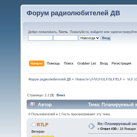
Форум радиолюбителей ДВ
Добро пожаловать,
Гость
. Пожалуйста,
войдите
или
зарегистрируйте
Начало
Помощь
Поиск
Grabber List
Вход
Регистрация
Форум радиолюбителей ДВ
»
Новости LF/VLF/ULF/SLF/ELF
»
 VLF (
Страницы:
1
2
[
3
]
Вниз
Автор
Тема: Планируемый эк
0 Пользователей и 1 Гость просматривают эту тему.
Re: Планируемый экс
R7LP
«
Ответ #30 :
18 Января 2
Ветеран