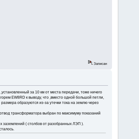
Записан
,установленный за 10 км от места передачи, тоже ничего
горем EW8RD к выводу, что ,вместо одной большой петли,
 размера образуются из-за утечки тока на землю через
й отвод трансформатора выбран по максимуму показаний
 заземлений ( столбов от разобранных ЛЭП ).
сталось.