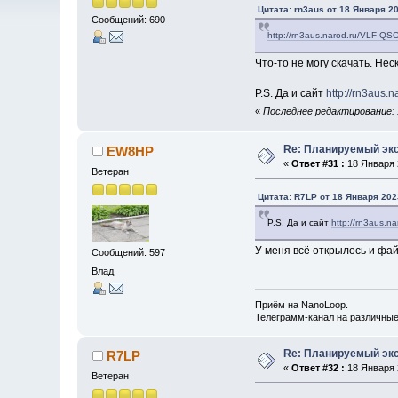
Цитата: rn3aus от 18 Января 20
Сообщений: 690
http://rn3aus.narod.ru/VLF-QS
Что-то не могу скачать. Не
P.S. Да и сайт
http://rn3aus.n
«
Последнее редактирование: 
Re: Планируемый экс
EW8HP
«
Ответ #31 :
18 Января 2
Ветеран
Цитата: R7LP от 18 Января 202
P.S. Да и сайт
http://rn3aus.na
У меня всё открылось и фай
Сообщений: 597
Влад
Приём на NanoLoop.
Телеграмм-канал на различны
Re: Планируемый экс
R7LP
«
Ответ #32 :
18 Января 2
Ветеран