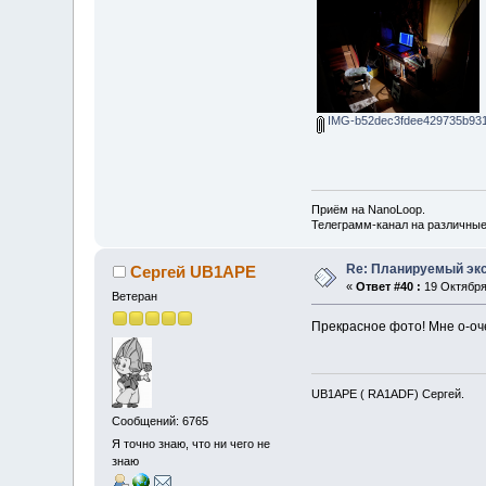
IMG-b52dec3fdee429735b931
Приём на NanoLoop.
Телеграмм-канал на различны
Re: Планируемый экс
Сергей UB1APE
«
Ответ #40 :
19 Октября 
Ветеран
Прекрасное фото! Мне о-оч
UB1APE ( RA1ADF) Сергей.
Сообщений: 6765
Я точно знаю, что ни чего не
знаю