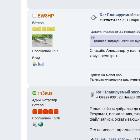
Re: Планируемый экс
EW8HP
«
Ответ #37 :
21 Января 2
Ветеран
Цитата: rn3aus от 21 Января 20
Граббер запущен, если не бу
Спасибо Александр, у нас 
Сообщений: 597
хочу посмотреть.
Влад
Приём на NanoLoop.
Телеграмм-канал на различны
Re: Планируемый экспе
rn3aus
«
Ответ #38 :
23 Января 202
Администратор
Ветеран
Только сейчас добрался до
Результат, к сожалению, ск
Сообщений: 3936
файл записи, охватывающи
Тем не менее - огромное сп
22_JAN_2142_8270.wav
(128