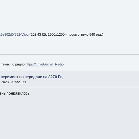
6e902d0f532-V.jpg
(202.43 КБ, 1600x1200 - просмотрено 540 раз.)
е темы по радио
https://t.me/Gomel_Radio
перимент по передаче на 8270 Гц.
2023, 20:55:19 »
ень понравилось.