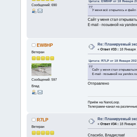
Цитата: EW8HP от 18 Января 20
Сообщений: 690
У меня всё открылось и файл 
Сайт у меня стал открывать
Е-mail - позывной на yandex
Re: Планируемый экс
EW8HP
«
Ответ #33 :
18 Января 2
Ветеран
Цитата: R7LP от 18 Января 202
Сайт у меня стал открываться
Е-mail - позывной на yandex.ru
Сообщений: 597
Отправлено
Влад
Приём на NanoLoop.
Телеграмм-канал на различны
Re: Планируемый экс
R7LP
«
Ответ #34 :
18 Января 2
Ветеран
Спасибо, Владислав!