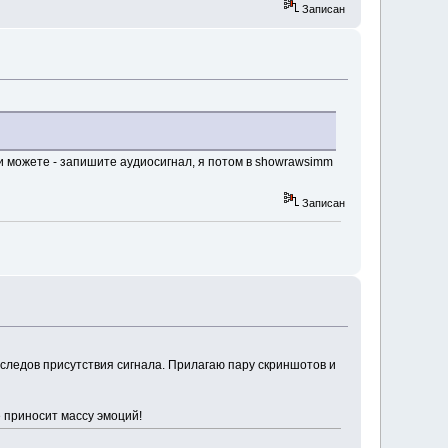
Записан
и можете - запишите аудиосигнал, я потом в showrawsimm
Записан
 следов присутствия сигнала. Прилагаю пару скриншотов и
е приносит массу эмоций!