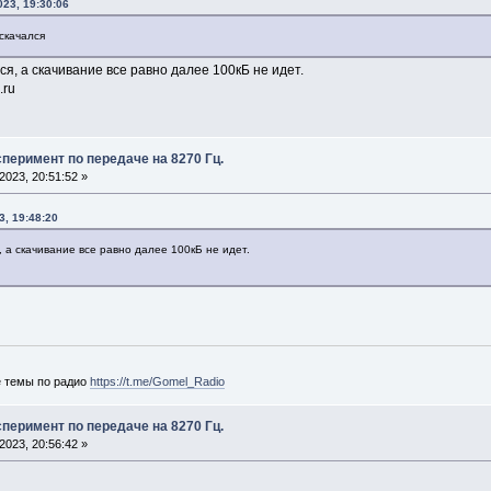
23, 19:30:06
скачался
ся, а скачивание все равно далее 100кБ не идет.
.ru
перимент по передаче на 8270 Гц.
023, 20:51:52 »
3, 19:48:20
, а скачивание все равно далее 100кБ не идет.
е темы по радио
https://t.me/Gomel_Radio
перимент по передаче на 8270 Гц.
023, 20:56:42 »