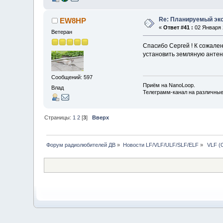
Re: Планируемый экс
EW8HP
«
Ответ #41 :
02 Января 2
Ветеран
Спасибо Сергей ! К сожале
установить земляную антен
Сообщений: 597
Приём на NanoLoop.
Влад
Телеграмм-канал на различны
Страницы:
1
2
[
3
]
Вверх
Форум радиолюбителей ДВ
»
Новости LF/VLF/ULF/SLF/ELF
»
 VLF (