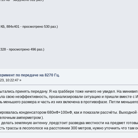
 КБ, 884x401 - просмотрено 530 раз.)
x328 - просмотрено 496 раз.)
римент по передаче на 8270 Гц.
3, 10:22:47 »
тались принять передачу. Я на граббере тоже ничего не увидел. На минивип 
ала свою неэффективность, проанализировали ситуацию и пришли вместе с И
ь меньшего размера и часть из них включена в противофазе. Петли меньшего
сировалась конденсатором 680нФ+100нФ, как и показали рассчёты. Выходно
релочным амперметром ).
елать земляную антенну ,предстоит разведка местности на предмет готовых
ть трассы в лесополосе на расстоянии 300 метров, нужно уточнить что там о