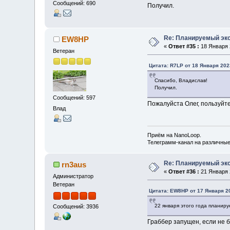
Сообщений: 690
Получил.
Re: Планируемый экс
EW8HP
«
Ответ #35 :
18 Января 2
Ветеран
Цитата: R7LP от 18 Января 202
Спасибо, Владислав!
Получил.
Сообщений: 597
Пожалуйста Олег, пользуйтес
Влад
Приём на NanoLoop.
Телеграмм-канал на различны
Re: Планируемый экс
rn3aus
«
Ответ #36 :
21 Января 2
Администратор
Ветеран
Цитата: EW8HP от 17 Января 20
22 января этого года планиру
Сообщений: 3936
Граббер запущен, если не б