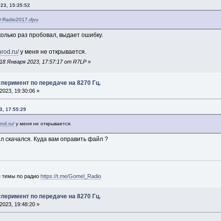
23, 15:35:52
O-Radio2017.djvu
сколько раз пробовал, выдает ошибку.
arod.ru/
у меня не открывается.
18 Января 2023, 17:57:17 от R7LP
»
перимент по передаче на 8270 Гц.
023, 19:30:06 »
3, 17:55:29
rod.ru/
у меня не открывается.
л скачался. Куда вам оправить файл ?
е темы по радио
https://t.me/Gomel_Radio
перимент по передаче на 8270 Гц.
023, 19:48:20 »