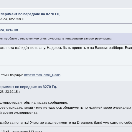
перимент по передаче на 8270 Гц.
023, 18:29:09 »
23, 15:52:59
дет проблем с отключением электричества, в понедельник узнаем результаты.
тоже пока всё идёт по плану. Надеюсь быть принятым на Вашем граббере. Есл
е темы по радио
https://t.me/Gomel_Radio
римент по передаче на 8270 Гц.
3, 23:19:15 »
 компьютера чтобы написать сообщение.
орее отрицательный - мне не удалось обнаружить по крайней мере очевидных
й время эксперимента.
асибо за попытку! Участие в эксперименте на Dreamers Band уже само по себ
.13 КБ - загружено 312 раз.)