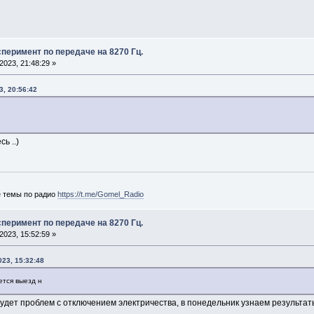
перимент по передаче на 8270 Гц.
023, 21:48:29 »
3, 20:56:42
ь ..)
е темы по радио
https://t.me/Gomel_Radio
перимент по передаче на 8270 Гц.
023, 15:52:59 »
23, 15:32:48
ется выезд н
удет проблем с отключением электричества, в понедельник узнаем результат