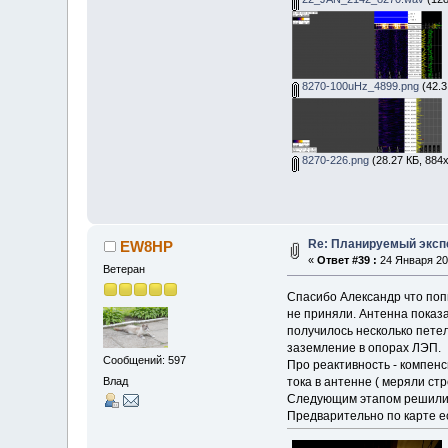
8270-100uHz_4899.png
(42.3
8270-226.png
(28.27 КБ, 884
Re: Планируемый экспе
EW8HP
«
Ответ #39 :
24 Января 202
Ветеран
Спасибо Александр что попы
не приняли. Антенна показ
получилось несколько петел
заземление в опорах ЛЭП.
Сообщений: 597
Про реактивность - компен
Влад
тока в антенне ( меряли ст
Следующим этапом решили д
Предварительно по карте ес