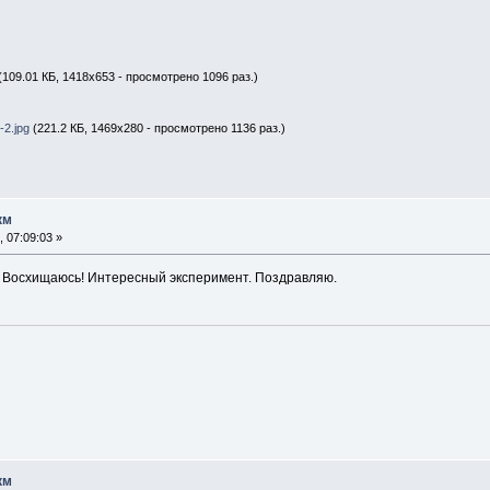
(109.01 КБ, 1418x653 - просмотрено 1096 раз.)
2.jpg
(221.2 КБ, 1469x280 - просмотрено 1136 раз.)
км
 07:09:03 »
ь! Восхищаюсь! Интересный эксперимент. Поздравляю.
км