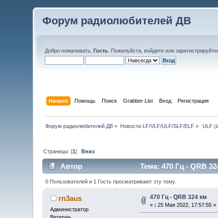
Форум радиолюбителей ДВ
Добро пожаловать,
Гость
. Пожалуйста,
войдите
или
зарегистрируйте
Начало
Помощь
Поиск
Grabber List
Вход
Регистрация
Форум радиолюбителей ДВ
»
Новости LF/VLF/ULF/SLF/ELF
»
 ULF (
Страницы: [
1
]
Вниз
Автор
Тема: 470 Гц - QRB 32
0 Пользователей и 1 Гость просматривают эту тему.
470 Гц - QRB 324 км
rn3aus
«
:
25 Мая 2022, 17:57:55 »
Администратор
Ветеран