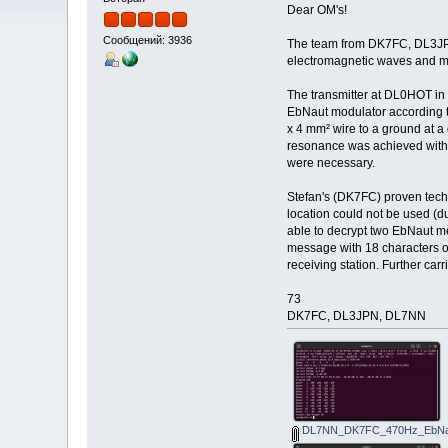
Dear OM's!
Сообщений: 3936
The team from DK7FC, DL3JPN
electromagnetic waves and mod
The transmitter at DL0HOT in 
EbNaut modulator according to
x 4 mm² wire to a ground at a
resonance was achieved with a
were necessary.
Stefan's (DK7FC) proven techn
location could not be used (due
able to decrypt two EbNaut m
message with 18 characters on
receiving station. Further ca
73
DK7FC, DL3JPN, DL7NN
DL7NN_DK7FC_470Hz_EbNau