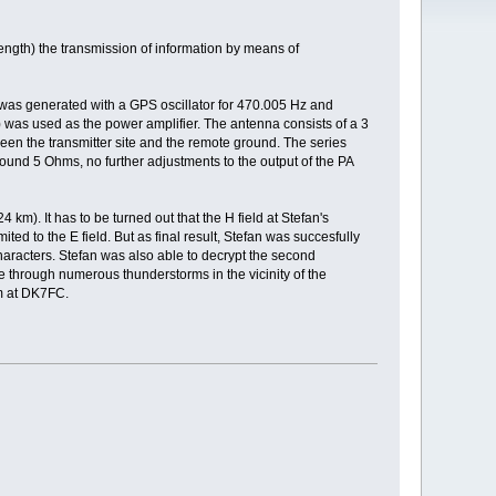
th) the transmission of information by means of
 was generated with a GPS oscillator for 470.005 Hz and
 was used as the power amplifier. The antenna consists of a 3
een the transmitter site and the remote ground. The series
ound 5 Ohms, no further adjustments to the output of the PA
). It has to be turned out that the H field at Stefan's
ited to the E field. But as final result, Stefan was succesfully
racters. Stefan was also able to decrypt the second
 through numerous thunderstorms in the vicinity of the
am at DK7FC.