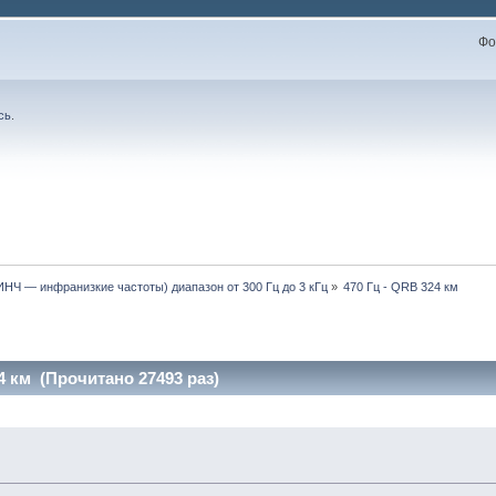
Фо
сь
.
ИНЧ — инфранизкие частоты) диапазон от 300 Гц до 3 кГц
»
470 Гц - QRB 324 км
4 км (Прочитано 27493 раз)