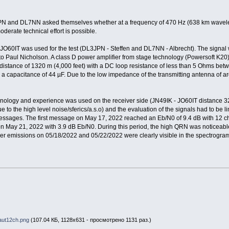
 and DL7NN asked themselves whether at a frequency of 470 Hz (638 km waveleng
erate technical effort is possible.
JO60IT was used for the test (DL3JPN - Steffen and DL7NN - Albrecht). The signal
 Paul Nicholson. A class D power amplifier from stage technology (Powersoft K20)
 distance of 1320 m (4,000 feet) with a DC loop resistance of less than 5 Ohms betw
 capacitance of 44 µF. Due to the low impedance of the transmitting antenna of ar
ology and experience was used on the receiver side (JN49IK - JO60IT distance 324 km
 to the high level noise/sferics/a.s.o) and the evaluation of the signals had to be lim
essages. The first message on May 17, 2022 reached an Eb/N0 of 9.4 dB with 12 cha
 May 21, 2022 with 3.9 dB Eb/N0. During this period, the high QRN was noticeable
rrier emissions on 05/18/2022 and 05/22/2022 were clearly visible in the spectrogr
t12ch.png
(107.04 КБ, 1128x631 - просмотрено 1131 раз.)