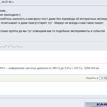
 14:37:44 »
нам...
 не приходило-(
сняйтесь заносить к нам кросс-пост даже без перевода об интересных экспери
 почитывают и даже присутствуют тут - Маркус не всегда к нам такое пишет.
только группа да мы тут освещаем как-то подобные эксперименты и события.
_ _-- _- -_ _ -_ _ _
ИНЧ — инфранизкие частоты) диапазон от 300 Гц до 3 кГц
»
470 Гц - QRB 324 км
Перейти в: