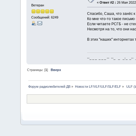
«
Ответ #2 :
26 Мая 2022,
Ветеран
Спасибо, Саша, что занёс к 
Сообщений: 6249
Ко мне что-то такое письмо
Если читаете РСГБ - не сте
Несмотря на то, что они нас
В этих "наших" инторнетах 
--_ _ _ _ _ _ -- --_ _ _-_ _-- _ 
Страницы: [
1
]
Вверх
Форум радиолюбителей ДВ
»
Новости LF/VLF/ULF/SLF/ELF
»
 ULF (