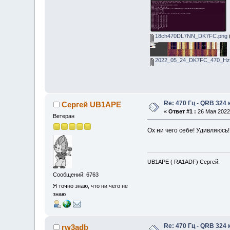
18ch470DL7NN_DK7FC.png
2022_05_24_DK7FC_470_Hz-
Re: 470 Гц - QRB 324 
Сергей UB1APE
«
Ответ #1 :
26 Мая 2022,
Ветеран
Ох ни чего себе! Удивляюс
UB1APE ( RA1ADF) Сергей.
Сообщений: 6763
Я точно знаю, что ни чего не
знаю
Re: 470 Гц - QRB 324 
rw3adb