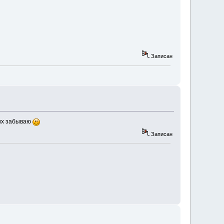
Записан
них забываю
Записан