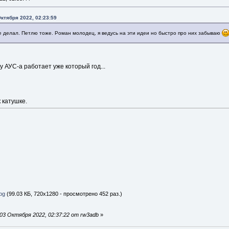
ктября 2022, 02:23:59
не делал. Петлю тоже. Роман молодец, я ведусь на эти идеи но быстро про них забываю
у АУС-а работает уже который год...
 катушке.
pg
(99.03 КБ, 720x1280 - просмотрено 452 раз.)
03 Октября 2022, 02:37:22 от rw3adb
»