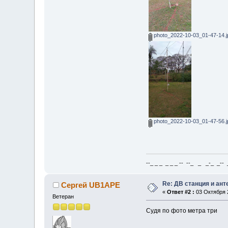
photo_2022-10-03_01-47-14.j
photo_2022-10-03_01-47-56.j
--_ _ _ _ _ _ -- --_ _ _-_ _-- _ 
Re: ДВ станция и ан
Сергей UB1APE
«
Ответ #2 :
03 Октября 2
Ветеран
Судя по фото метра три