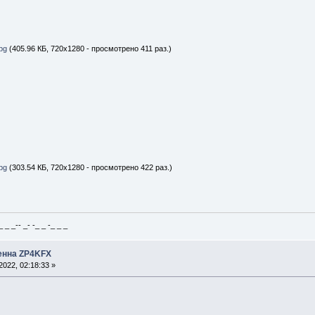
pg
(405.96 КБ, 720x1280 - просмотрено 411 раз.)
pg
(303.54 КБ, 720x1280 - просмотрено 422 раз.)
_ _-- _- -_ _ -_ _ _
тенна ZP4KFX
022, 02:18:33 »