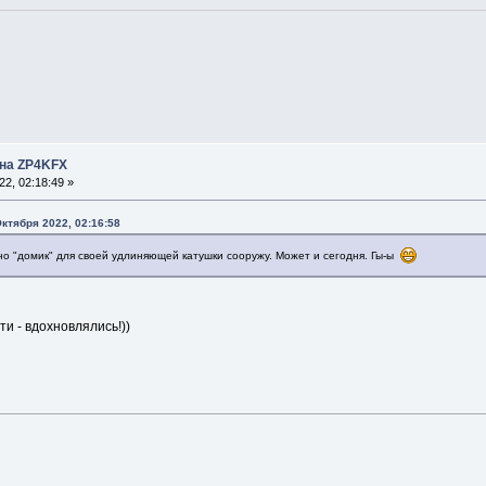
нна ZP4KFX
2, 02:18:49 »
ктября 2022, 02:16:58
очно "домик" для своей удлиняющей катушки сооружу. Может и сегодня. Гы-ы
и - вдохновлялись!))