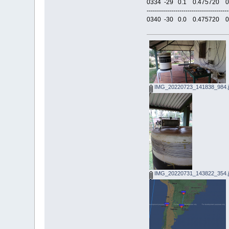
0334 -29 0.1 0.47572
--------------------------------------
0340 -30 0.0 0.47572
IMG_20220723_141838_984.
IMG_20220731_143822_354.