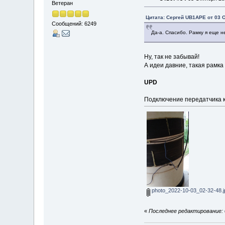
Ветеран
Цитата: Сергей UB1APE от 03 О
Сообщений: 6249
Да-а. Спасибо. Рамку я еще 
Ну, так не забывай!
А идеи давние, такая рамка 
UPD
Подключение передатчика к
photo_2022-10-03_02-32-48.j
«
Последнее редактирование: 