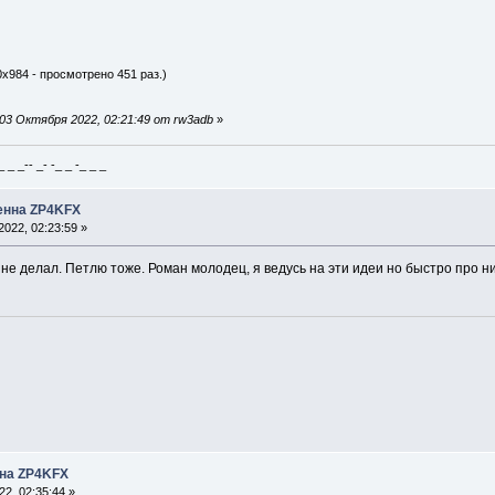
0x984 - просмотрено 451 раз.)
03 Октября 2022, 02:21:49 от rw3adb
»
_ _-- _- -_ _ -_ _ _
тенна ZP4KFX
022, 02:23:59 »
 не делал. Петлю тоже. Роман молодец, я ведусь на эти идеи но быстро про 
нна ZP4KFX
2, 02:35:44 »