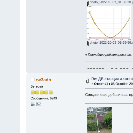
photo_2022-10-03_01-50-30.j
photo_2022-10-03_01-55-56.j
«
Последнее редактирование: 
--_ _ _ _ _ _ -- --_ _ _-_ _-- _ 
Re: ДВ станция и анте
rw3adb
«
Ответ #1 :
03 Октября 202
Ветеран
Сегодня еще добавилась п
Сообщений: 6249