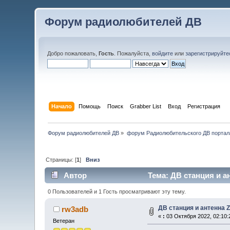
Форум радиолюбителей ДВ
Добро пожаловать,
Гость
. Пожалуйста,
войдите
или
зарегистрируйте
Начало
Помощь
Поиск
Grabber List
Вход
Регистрация
Форум радиолюбителей ДВ
»
форум Радиолюбительского ДВ портал
Страницы: [
1
]
Вниз
Автор
Тема: ДВ станция и а
0 Пользователей и 1 Гость просматривают эту тему.
ДВ станция и антенна 
rw3adb
«
:
03 Октября 2022, 02:10:
Ветеран