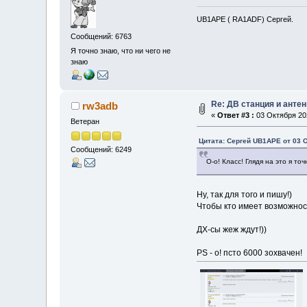
UB1APE ( RA1ADF) Сергей.
Сообщений: 6763
Я точно знаю, что ни чего не
знаю
Re: ДВ станция и анте
rw3adb
«
Ответ #3 :
03 Октября 202
Ветеран
Цитата: Сергей UB1APE от 03 О
Сообщений: 6249
О-о! Класс! Глядя на это я т
Ну, так для того и пишу!)
Чтобы кто имеет возможност
ДХ-сы жеж ждут!))
PS - о! псто 6000 зохвачен!