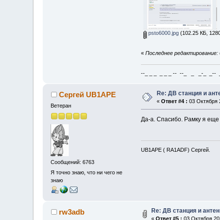
psto6000.jpg
(102.25 КБ, 128
«
Последнее редактирование: 
--_ _ _ _ _ _ -- --_ _ _-_ _-- _ 
Re: ДВ станция и ан
Сергей UB1APE
«
Ответ #4 :
03 Октября 2
Ветеран
Да-а. Спасибо. Рамку я еще
UB1APE ( RA1ADF) Сергей.
Сообщений: 6763
Я точно знаю, что ни чего не
знаю
Re: ДВ станция и анте
rw3adb
«
Ответ #5 :
03 Октября 202