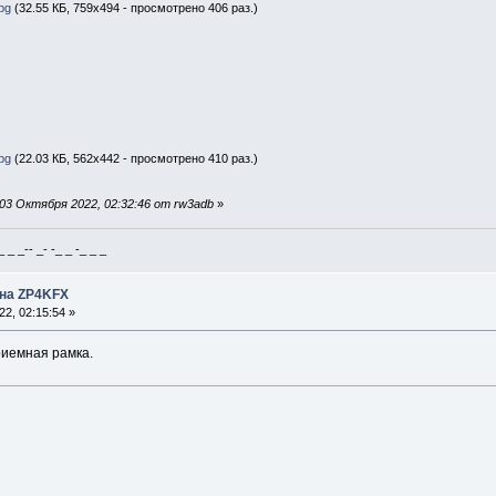
pg
(32.55 КБ, 759x494 - просмотрено 406 раз.)
pg
(22.03 КБ, 562x442 - просмотрено 410 раз.)
03 Октября 2022, 02:32:46 от rw3adb
»
_ _-- _- -_ _ -_ _ _
нна ZP4KFX
2, 02:15:54 »
риемная рамка.