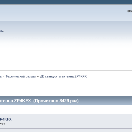
Фо
сь
.
а
»
Технический раздел
»
ДВ станция  и антенна ZP4KFX
нтенна ZP4KFX (Прочитано 8429 раз)
ZP4KFX
29 »