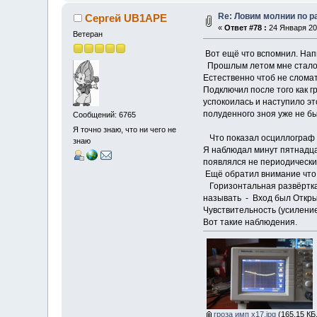
Re: Ловим молнии по р
Сергей UB1APE
«
Ответ #78 :
24 Января 202
Ветеран
Вот ещё что вспомнил. Нап
Прошлым летом мне стало и
Естественно чтоб не сломат
Подключил после того как г
успокоилась и наступило эт
полуденного зноя уже не бы
Сообщений: 6765
Я точно знаю, что ни чего не
Что показал осциллограф н
знаю
Я наблюдал минут пятнадцат
появлялся не периодически 
Ещё обратил внимание что 
Горизонтальная развёртка 
называть - Вход был Откр
Чувствительность (усиление
Вот такие наблюдения.
гроза имп х17.jpg
(165.15 КБ