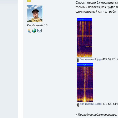
Спустя около 2х месяцев, с
громкий всплеск, как будто
фнч полезный сигнал рубит э
Сообщений: 15
Без имени-1.jpg
(422.57 КБ, 
Без имени-2.jpg
(472 КБ, 514
«
Последнее редактирование: 