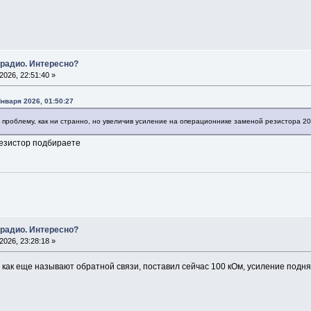
 радио. Интересно?
026, 22:51:40 »
нваря 2026, 01:50:27
 проблему, как ни странно, но увеличив усиление на операционнике заменой резистора 
резистор подбираете
 радио. Интересно?
026, 23:28:18 »
как еще называют обратной связи, поставил сейчас 100 кОм, усиление подня