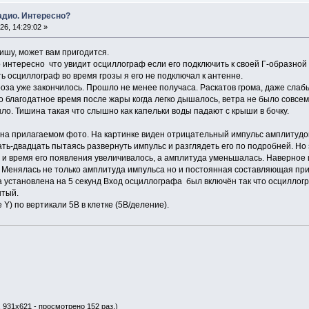
адио. Интересно?
6, 14:29:02 »
ишу, может вам пригодится.
нтересно что увидит осциллограф если его подключить к своей Г-образной 
ь осциллограф во время грозы я его не подключал к антенне.
роза уже закончилось. Прошло не менее получаса. Раскатов грома, даже сла
о благодатное время после жары когда легко дышалось, ветра не было совсем
ло. Тишина такая что слышно как капельки воды падают с крыши в бочку.
а прилагаемом фото. На картинке виден отрицательный импульс амплитудой
ь-двадцать пытаясь развернуть импульс и разглядеть его по подробней. Но 
и время его появления увеличивалось, а амплитуда уменьшалась. Наверное из
Менялась не только амплитуда импульса но и постоянная составляющая при ч
установлена на 5 секунд Вход осциллографа был включён так что осциллогра
ытый.
 Y) по вертикали 5В в клетке (5В/деление).
, 931x621 - просмотрено 152 раз.)