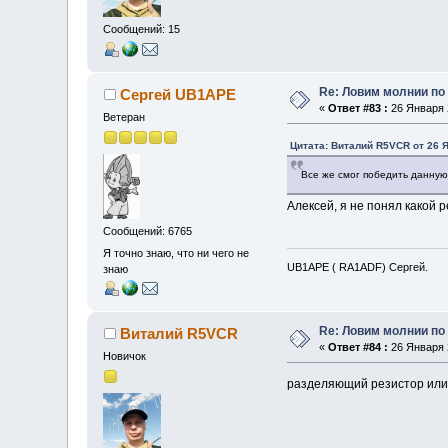
Сообщений: 15
Re: Ловим молнии по
Сергей UB1APE
«
Ответ #83 :
26 Января 2
Ветеран
Цитата: Виталий R5VCR от 26 Я
Все же смог победить данную
Алексей, я не понял какой 
Сообщений: 6765
Я точно знаю, что ни чего не
UB1APE ( RA1ADF) Сергей.
знаю
Re: Ловим молнии по
Виталий R5VCR
«
Ответ #84 :
26 Января 2
Новичок
разделяющий резистор или 