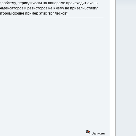
ну проблему, периодически на панораме происходит очень
онденсаторов и резисторов не к чему не привели, ставил
 втором скрине пример этих "всплесков".
Записан