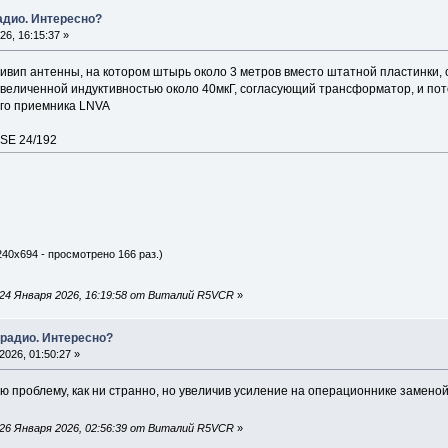
адио. Интересно?
6, 16:15:37 »
нивип антенны, на котором штырь около 3 метров вместо штатной пластинки,
еличенной индуктивностью около 40мкГ, согласующий трансформатор, и потом
ого приемника LNVA
 SE 24/192
240x694 - просмотрено 166 раз.)
24 Января 2026, 16:19:58 от Виталий R5VCR
»
 радио. Интересно?
026, 01:50:27 »
ую проблему, как ни странно, но увеличив усиление на операционнике замен
26 Января 2026, 02:56:39 от Виталий R5VCR
»