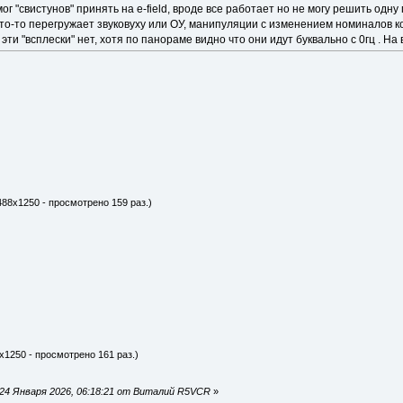
мог "свистунов" принять на e-field, вроде все работает но не могу решить од
 что-то перегружает звуковуху или ОУ, манипуляции с изменением номиналов к
ти "всплески" нет, хотя по панораме видно что они идут буквально с 0гц . На
488x1250 - просмотрено 159 раз.)
x1250 - просмотрено 161 раз.)
24 Января 2026, 06:18:21 от Виталий R5VCR
»