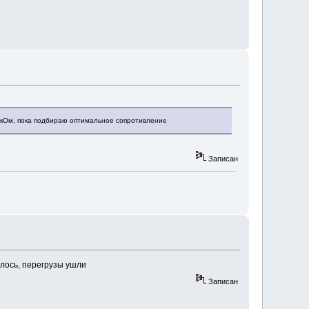
20кОм, пока подбираю оптимальное сопротивление
Записан
лось, перегрузы ушли
Записан