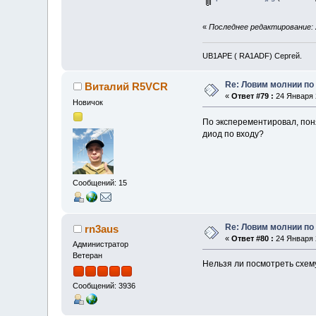
«
Последнее редактирование: 
UB1APE ( RA1ADF) Сергей.
Re: Ловим молнии по
Виталий R5VCR
«
Ответ #79 :
24 Января 2
Новичок
По эксперементировал, поня
диод по входу?
Сообщений: 15
Re: Ловим молнии по
rn3aus
«
Ответ #80 :
24 Января 2
Администратор
Ветеран
Нельзя ли посмотреть схему
Сообщений: 3936