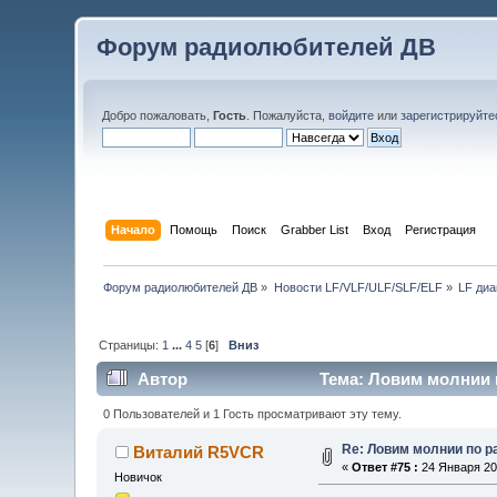
Форум радиолюбителей ДВ
Добро пожаловать,
Гость
. Пожалуйста,
войдите
или
зарегистрируйте
Начало
Помощь
Поиск
Grabber List
Вход
Регистрация
Форум радиолюбителей ДВ
»
Новости LF/VLF/ULF/SLF/ELF
»
LF диа
Страницы:
1
...
4
5
[
6
]
Вниз
Автор
Тема: Ловим молнии п
0 Пользователей и 1 Гость просматривают эту тему.
Re: Ловим молнии по р
Виталий R5VCR
«
Ответ #75 :
24 Января 202
Новичок