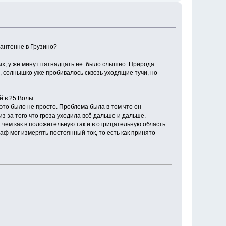
антенне в Грузино?
бых, у же минут пятнадцать не было слышно. Природа
, солнышко уже пробивалось сквозь уходящие тучи, но
 в 25 Вольт .
это было не просто. Проблема была в том что он
 за того что гроза уходила всё дальше и дальше.
ем как в положительную так и в отрицательную область.
ф мог измерять постоянный ток, то есть как принято