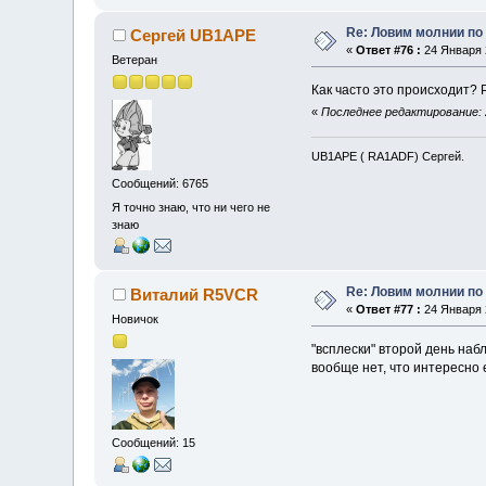
Re: Ловим молнии по
Сергей UB1APE
«
Ответ #76 :
24 Января 2
Ветеран
Как часто это происходит? 
«
Последнее редактирование: 
UB1APE ( RA1ADF) Сергей.
Сообщений: 6765
Я точно знаю, что ни чего не
знаю
Re: Ловим молнии по
Виталий R5VCR
«
Ответ #77 :
24 Января 2
Новичок
"всплески" второй день наб
вообще нет, что интересно 
Сообщений: 15