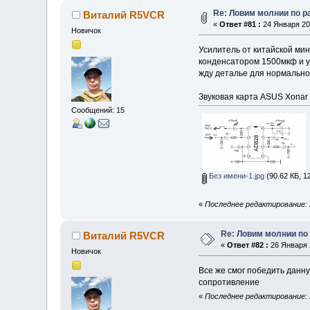
Re: Ловим молнии по р
Виталий R5VCR
«
Ответ #81 :
24 Января 202
Новичок
Усилитель от китайской ми
конденсатором 1500мкф и ув
жду деталье для нормальн
Звуковая карта ASUS Xonar
Сообщений: 15
Без имени-1.jpg
(90.62 КБ, 1
«
Последнее редактирование: 
Re: Ловим молнии по
Виталий R5VCR
«
Ответ #82 :
26 Января 2
Новичок
Все же смог победить данн
сопротивление
«
Последнее редактирование: 