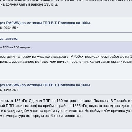
дина должна быть в районе 135 кГц.
(ex RA9WN) по мотивам ТПП В.Т. Полякова на 160м.
, 20:34:55 »
26, 14:59:02
в ТПП на 160 метров.
поставил на приём на участке в квадрате MP50xx, периодически работаю на
овень шумов намного меньше, чем внутри поселения. Канал связи организова
(ex RA9WN) по мотивам ТПП В.Т. Полякова на 160м.
, 14:44:36 »
люсь от 136 кГц. Сделал ППП на 160 метров, по схеме Полякова В.Т. особо в
ный ППП стоит (стоял) на приёме в районе 1833 кГц, неделю назад в квадра
, и с каждым днём частота приёма увеличивается. Не пойму в чём причина ув
м температура окр. среды особо не изменяется.