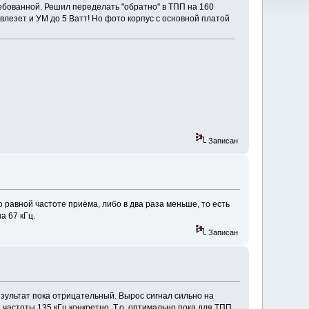
ебованной. Решил переделать "обратно" в ТПП на 160
влезет и УМ до 5 Ватт! Но фото корпус с основной платой
Записан
 равной частоте приёма, либо в два раза меньше, то есть
а 67 кГц.
Записан
езультат пока отрицательный. Вырос сигнал сильно на
от частоты 135 кГц конкретно. Т.о. оптимально пока для ТПП