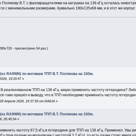
о Полякову В.Т. с фазовращателями на катушках на 136 кГц осталась невостр
ся с минимальными размерами, буквально 180х135х68 мм, и в этот же корпус 
280x720 - просмотрено 54 раз.)
(ex RA9WN) по мотивам ТПП В.Т. Полякова на 160м.
026, 19:20:47 »
 В реализованном ТПП на 136 кГц, какую применить частоту гетеродина? Либо
 Всё-таки пришёл к выводу, что в ТПП необходимо применить частоту гетеродин
28 Апреля 2026, 19:37:59 от RA8JA
»
(ex RA9WN) по мотивам ТПП В.Т. Полякова на 160м.
, 05:45:54 »
рименить частоту 67,5 кГц в гетеродине для ТПП на 136 кГц. Применил. Увы р
кГц (при подаче нч модуляции с частотой 2,7 кГц), то есть палки стоят вверх 