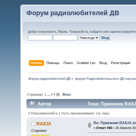
Форум радиолюбителей ДВ
Добро пожаловать,
Гость
. Пожалуйста,
войдите
или
зарегистрируйте
Начало
Помощь
Поиск
Grabber List
Вход
Регистрация
Форум радиолюбителей ДВ
»
форум Радиолюбительского ДВ портал
Страницы:
1
...
3
4
[
5
]
Вниз
Автор
Тема: Приемник RA8JA
0 Пользователей и 1 Гость просматривают эту тему.
Re: Приемник RA8JA (e
RA8JA
«
Ответ #60 :
26 Апреля 202
Старожил