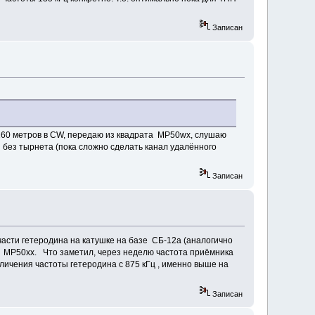
Записан
 160 метров в CW, передаю из квадрата MP50wx, слушаю
н без тырнета (пока сложно сделать канал удалённого
Записан
 части гетеродина на катушке на базе СБ-12а (аналогично
те MP50xx. Что заметил, через неделю частота приёмника
еличения частоты гетеродина с 875 кГц , именно выше на
Записан