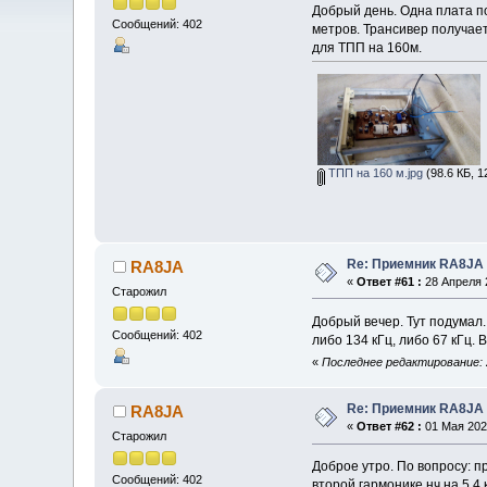
Добрый день. Одна плата п
Сообщений: 402
метров. Трансивер получает
для ТПП на 160м.
ТПП на 160 м.jpg
(98.6 КБ, 1
Re: Приемник RA8JA 
RA8JA
«
Ответ #61 :
28 Апреля 2
Старожил
Добрый вечер. Тут подумал.
Сообщений: 402
либо 134 кГц, либо 67 кГц.
«
Последнее редактирование: 
Re: Приемник RA8JA 
RA8JA
«
Ответ #62 :
01 Мая 2026
Старожил
Доброе утро. По вопросу: п
Сообщений: 402
второй гармонике нч на 5,4 