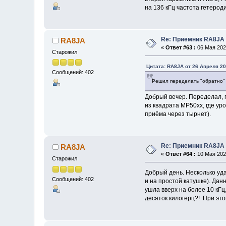
на 136 кГц частота гетеро
Re: Приемник RA8JA 
RA8JA
«
Ответ #63 :
06 Мая 2026
Старожил
Цитата: RA8JA от 26 Апреля 20
Сообщений: 402
Решил переделать "обратно" 
Добрый вечер. Переделал, 
из квадрата MP50xx, где ур
приёма через тырнет).
Re: Приемник RA8JA 
RA8JA
«
Ответ #64 :
10 Мая 2026
Старожил
Добрый день. Несколько уда
Сообщений: 402
и на простой катушке). Дан
ушла вверх на более 10 кГц
десяток килогерц?! При это