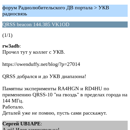
форум Радиолюбительского ДВ портала > УКВ
радиосвязь
QRSS beacon 144.385 VK1OD
(1/1)
rw3adb
:
Прочел тут у коллег с УКВ.
https://owenduffy.net/blog/?p=27014
QRSS добрался и до УКВ диапазона!
Памятны эксперименты RA4HGN и RD4HU по
применению QRSS-10 "на гвоздь" в пределах города на
144 МГц.
Работало.
Деталей уже не помню, пусть сами расскажут.
Сергей UB1APE
:
А чё! Идея замечательна!