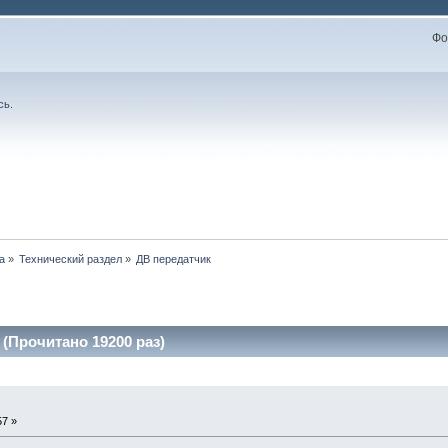
Фо
сь
.
а
»
Технический раздел
»
ДВ передатчик
(Прочитано 19200 раз)
57 »