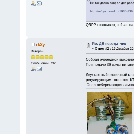
Не так давно собрал для рабо
http://ra3yo.narod.ru/1900-136.
QRPP трансивер, сейчас на
Re: ДВ передатчик
rk2y
«
Ответ #2 :
16 Декабря 201
Ветеран
Собрал очередной выходной к
Сообщений: 732
При подаче 36 вольт питан
Двухтактный оконечный кас
регулирующим ток покоя КТ
Энергосберегающая лампа з