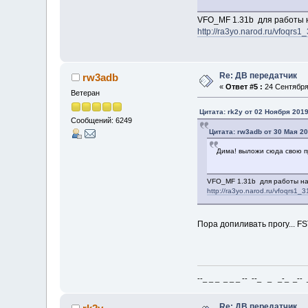
VFO_MF 1.31b для работы н
http://ra3yo.narod.ru/vfoqrs1_
Re: ДВ передатчик
rw3adb
«
Ответ #5 :
24 Сентября 
Ветеран
Цитата: rk2y от 02 Ноября 2019
Сообщений: 6249
Цитата: rw3adb от 30 Мая 20
Дима! выложи сюда свою пр
VFO_MF 1.31b для работы на 
http://ra3yo.narod.ru/vfoqrs1_3
Пора допиливать прогу... FS
--_ _ _ _ _ _ -- --_ _ _-_ _-- _ 
Re: ДВ передатчик