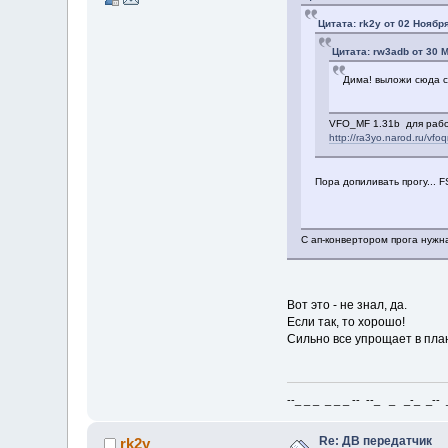
Цитата: rk2y от 02 Ноября
Цитата: rw3adb от 30 М
Дима! выложи сюда с
VFO_MF 1.31b для работ
http://ra3yo.narod.ru/vfo
Пора допиливать прогу... F
С ап-конвертором прога нужна
Вот это - не знал, да.
Если так, то хорошо!
Сильно все упрощает в пла
--_ _ _ _ _ _ -- --_ _ _-_ _-- _ 
Re: ДВ передатчик
rk2y