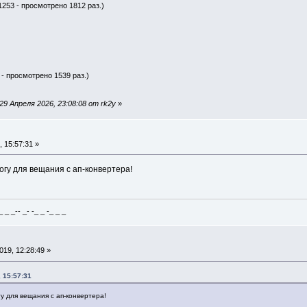
1253 - просмотрено 1812 раз.)
 - просмотрено 1539 раз.)
9 Апреля 2026, 23:08:08 от rk2y
»
 15:57:31 »
огу для вещания с ап-конвертера!
_ _-- _- -_ _ -_ _ _
19, 12:28:49 »
 15:57:31
у для вещания с ап-конвертера!