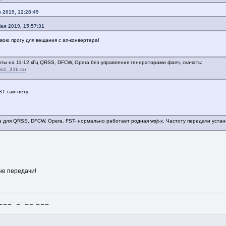
 2019, 12:28:49
ая 2019, 15:57:31
вою прогу для вещания с ап-конвертера!
ы на 11-12 кГц QRSS, DFCW, Opera без управления генераторами фапч, скачать:
qrs1_31b.rar
ST там нету.
 для QRSS, DFCW, Opera. FST- нормально работает родная wsjt-x. Частоту передачи устан
не передачи!
_ _-- _- -_ _ -_ _ _