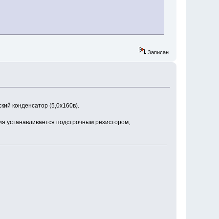
Записан
ий конденсатор (5,0х160в).
ния устанавливается подстрочным резистором,