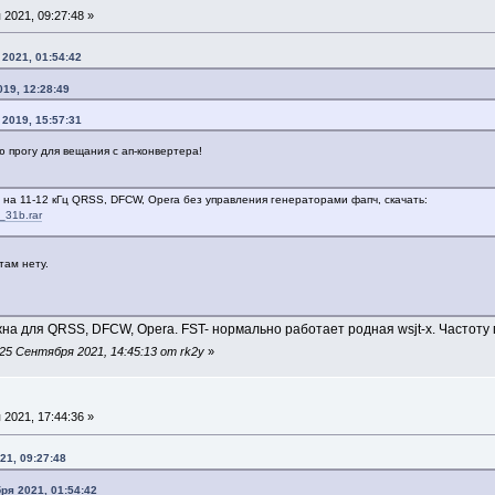
2021, 09:27:48 »
 2021, 01:54:42
019, 12:28:49
 2019, 15:57:31
 прогу для вещания с ап-конвертера!
на 11-12 кГц QRSS, DFCW, Opera без управления генераторами фапч, скачать:
1_31b.rar
там нету.
на для QRSS, DFCW, Opera. FST- нормально работает родная wsjt-x. Частоту 
5 Сентября 2021, 14:45:13 от rk2y
»
2021, 17:44:36 »
21, 09:27:48
ря 2021, 01:54:42