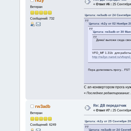
rk2y
«
Ответ #6 :
25 Сентября 
Ветеран
Цитата: rw3adb от 24 Сентября
Сообщений: 732
Цитата: rk2y от 02 Ноября 2
Цитата: rw3adb от 30 Мая
Дима! выложи сюда свою
VFO_MF 1.31b для работы 
http://ra3yo.narod.ru/vfoqrs
Пора допиливать прогу... FST 
С ап-конвертором прога нуж
«
Последнее редактирование: 2
Re: ДВ передатчик
rw3adb
«
Ответ #7 :
25 Сентября 
Ветеран
Цитата: rk2y от 25 Сентября 20
Сообщений: 6249
Цитата: rw3adb от 24 Сентяб