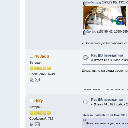
ба-бах.jpg
(325.29 КБ, 1328x
бах.jpg
(158.99 КБ, 1060x589
«
Последнее редактирование: 2
Re: ДВ передатчик
rw3adb
«
Ответ #3 :
30 Мая 2019,
Ветеран
Дима! выложи сюда свою пр
Сообщений: 6249
--_ _ _ _ _ _ -- --_ _ _-_ _-- _ 
Re: ДВ передатчик
rk2y
«
Ответ #4 :
02 Ноября 20
Ветеран
Цитата: rw3adb от 30 Мая 2019,
Сообщений: 732
Дима! выложи сюда свою прог