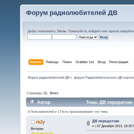
Форум радиолюбителей ДВ
Добро пожаловать,
Гость
. Пожалуйста,
войдите
или
зарегистрируйте
Начало
Помощь
Поиск
Grabber List
Вход
Регистрация
Форум радиолюбителей ДВ
»
форум Радиолюбительского ДВ портал
Страницы: [
1
]
Вниз
Автор
Тема: ДВ передатчик 
0 Пользователей и 1 Гость просматривают эту тему.
ДВ передатчик
rk2y
«
:
07 Декабря 2013, 18:30:
Ветеран