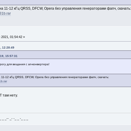
а 11-12 кГц QRSS, DFCW, Opera без управления генераторами фапч, скачать:
31b.rar
2021, 01:54:42 »
, 12:28:49
19, 15:57:31
огу для вещания с ап-конвертера!
11-12 кГц QRSS, DFCW, Opera без управления генераторами фапч, скачать:
1b.rar
T там нету.
_ _-- _- -_ _ -_ _ _