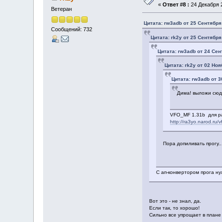
«
Ответ #8 :
24 Декабря 2
Ветеран
Цитата: rw3adb от 25 Сентября
Сообщений: 732
Цитата: rk2y от 25 Сентября
Цитата: rw3adb от 24 Сен
Цитата: rk2y от 02 Ноя
Цитата: rw3adb от 3
Дима! выложи сюда
VFO_MF 1.31b для ра
http://ra3yo.narod.ru/
Пора допиливать прогу..
С ап-конвертором прога ну
Вот это - не знал, да.
Если так, то хорошо!
Сильно все упрощает в плане