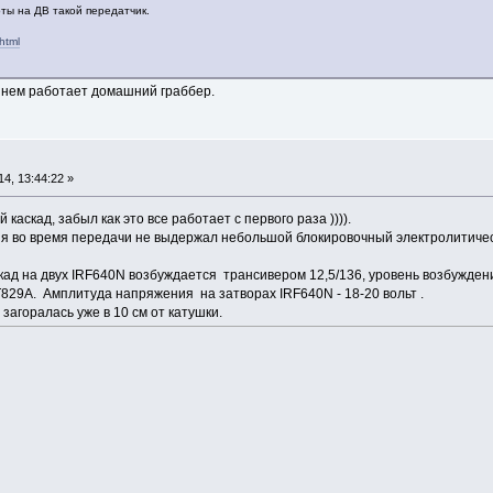
ты на ДВ такой передатчик.
html
 нем работает домашний граббер.
4, 13:44:22 »
аскад, забыл как это все работает с первого раза )))).
ия во время передачи не выдержал небольшой блокировочный электролитическ
кад на двух IRF640N возбуждается трансивером 12,5/136, уровень возбужде
829А. Амплитуда напряжения на затворах IRF640N - 18-20 вольт .
агоралась уже в 10 см от катушки.