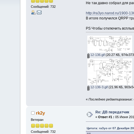
Не так давно собрал для ра
Сообщений: 732
http://ra3yo.narod.ru/1900-13
В итоге получился QRPP тр
PS Чтобы отключить всплыв
12-136.gif
(20.27 КБ, 974x373
12-136-3.gif
(21.96 КБ, 903x5
«
Последнее редактирование: 0
Re: ДВ передатчик
rk2y
«
Ответ #1 :
05 Июня 2014
Ветеран
Цитата: ra3yo от 07 Декабря 20
Сообщений: 732