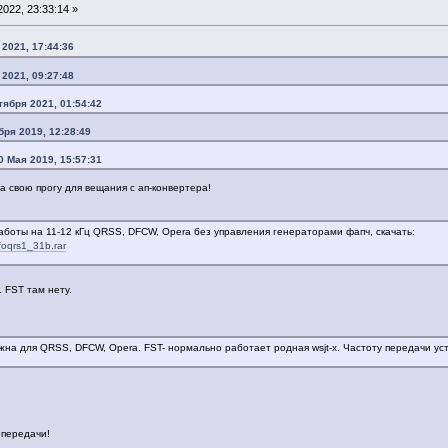
022, 23:33:14 »
 2021, 17:44:36
 2021, 09:27:48
тября 2021, 01:54:42
бря 2019, 12:28:49
0 Мая 2019, 15:57:31
 свою прогу для вещания с ап-конвертера!
боты на 11-12 кГц QRSS, DFCW, Opera без управления генераторами фапч, скачать:
vfoqrs1_31b.rar
. FST там нету.
жна для QRSS, DFCW, Opera. FST- нормально работает родная wsjt-x. Частоту передачи ус
 передачи!