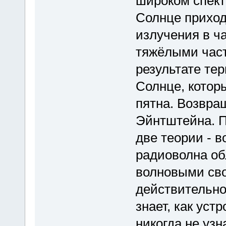
широком спект
Солнце приход
излучения в час
тяжёлыми част
результате те
Солнце, котор
пятна. Возвра
Эйнтштейна. П
две теории - в
радиоволна об
волновыми свой
действительно
знает, как уст
никогда не узн