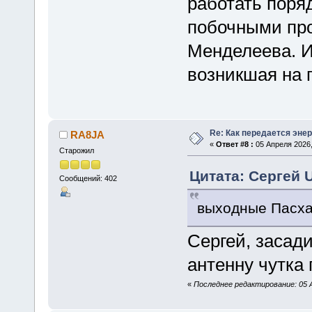
работать поряд
побочными про
Менделеева. И
возникшая на 
Re: Как передается энер
RA8JA
«
Ответ #8 :
05 Апреля 2026,
Старожил
Цитата: Сергей 
Сообщений: 402
выходные Пасха
Сергей, засади
антенну чутка 
«
Последнее редактирование: 05 А