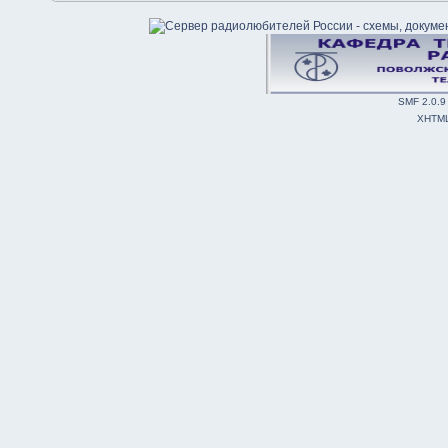
SMF 2.0.9
XHTM