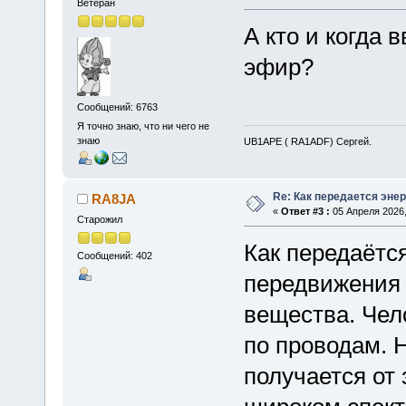
Ветеран
А кто и когда 
эфир?
Сообщений: 6763
Я точно знаю, что ни чего не
знаю
UB1APE ( RA1ADF) Сергей.
Re: Как передается энер
RA8JA
«
Ответ #3 :
05 Апреля 2026,
Старожил
Как передаётс
Сообщений: 402
передвижения 
вещества. Чел
по проводам. 
получается от