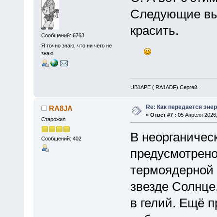
Следующие вы
красить.
Сообщений: 6763
Я точно знаю, что ни чего не
знаю
UB1APE ( RA1ADF) Сергей.
Re: Как передается энер
RA8JA
«
Ответ #7 :
05 Апреля 2026,
Старожил
В неорганическ
Сообщений: 402
предусмотрено
термоядерной 
звезде Солнце
в гелий. Ещё 