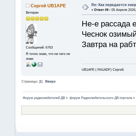
Re: Как передается энер
Сергей UB1APE
«
Ответ #9 :
05 Апреля 2026,
Ветеран
Не-е рассада 
Чеснок озимый 
Завтра на рабту
Сообщений: 6763
Я точно знаю, что ни чего не
знаю
UB1APE ( RA1ADF) Сергей.
Страницы: [
1
]
Вверх
Форум радиолюбителей ДВ
»
форум Радиолюбительского ДВ портала
»