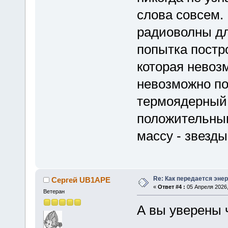
слова совсем.
радиоволны дл
попытка постр
которая невоз
невозможно п
термоядерный 
положительны
массу - звезд
Re: Как передается энер
Сергей UB1APE
«
Ответ #4 :
05 Апреля 2026,
Ветеран
А вы уверены 