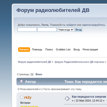
Форум радиолюбителей ДВ
Добро пожаловать,
Гость
. Пожалуйста,
войдите
или
зарегистрируйтесь
.
Начало
Помощь
Поиск
Grabber List
Вход
Регистрация
Форум радиолюбителей ДВ
»
форум Радиолюбительского ДВ портала
»
Страницы: [
1
]
Вниз
Автор
Тема: Как передается эн
0 Пользователей и 1 Гость просматривают эту тему.
Как передается энергия
rk2y
«
:
22 Мая 2024, 12:44:12 »
Ветеран