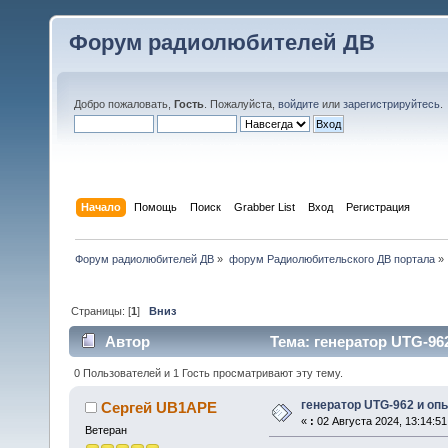
Форум радиолюбителей ДВ
Добро пожаловать,
Гость
. Пожалуйста,
войдите
или
зарегистрируйтесь
.
Начало
Помощь
Поиск
Grabber List
Вход
Регистрация
Форум радиолюбителей ДВ
»
форум Радиолюбительского ДВ портала
»
Страницы: [
1
]
Вниз
Автор
Тема: генератор UTG-962
0 Пользователей и 1 Гость просматривают эту тему.
генератор UTG-962 и оп
Сергей UB1APE
«
:
02 Августа 2024, 13:14:51
Ветеран