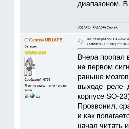
диапазоном. В
UB1APE ( RA1ADF) Сергей.
Re: генератор UTG-962 и
Сергей UB1APE
«
Ответ #1 :
02 Августа 2024
Ветеран
Вчера пропал в
на первом сиг
раньше мозгов
Сообщений: 6765
выходе реле д
Я точно знаю, что ни чего не
знаю
корпусе SO-23)
Прозвонил, сра
и как полагает
начал читать 