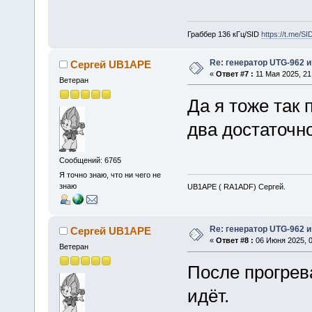
Граббер 136 кГц/SID
https://t.me/S
Re: генератор UTG-962 и
Сергей UB1APE
«
Ответ #7 :
11 Мая 2025, 21
Ветеран
Да я тоже так
два достаточно
Сообщений: 6765
Я точно знаю, что ни чего не
знаю
UB1APE ( RA1ADF) Сергей.
Re: генератор UTG-962 и
Сергей UB1APE
«
Ответ #8 :
06 Июня 2025, 0
Ветеран
После прогрев
идёт.