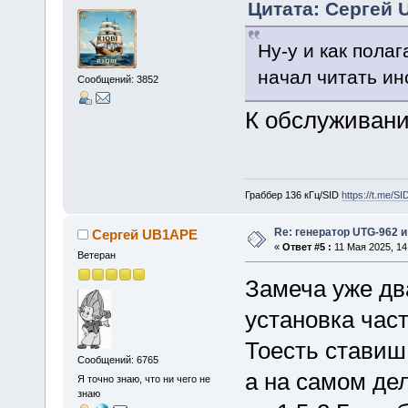
Цитата: Сергей U
Ну-у и как полаг
начал читать ин
Сообщений: 3852
К обслуживани
Граббер 136 кГц/SID
https://t.me/S
Re: генератор UTG-962 и
Сергей UB1APE
«
Ответ #5 :
11 Мая 2025, 14
Ветеран
Замеча уже дв
установка час
Тоесть ставиш
Сообщений: 6765
а на самом де
Я точно знаю, что ни чего не
знаю