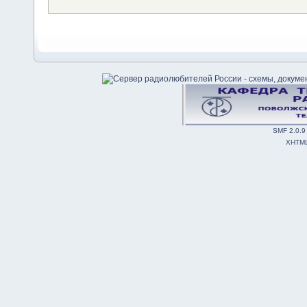
SMF 2.0.9
XHTM