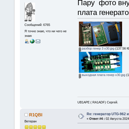
Пару фото вну
плата генерат
Сообщений: 6765
Я точно знаю, что ни чего не
знаю
разбор генер 3 x30.jpg
(137.56 К
выходная плата генер x30.jpg
(1
UB1APE ( RA1ADF) Сергей.
Re: генератор UTG-962 и
R1QBI
«
Ответ #4 :
02 Августа 2024
Ветеран