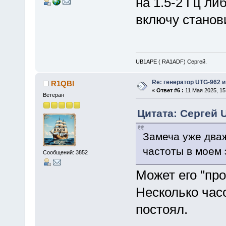
на 1.5-2 Гц л
включу станови
UB1APE ( RA1ADF) Сергей.
Re: генератор UTG-962 и
R1QBI
«
Ответ #6 :
11 Мая 2025, 15
Ветеран
Цитата: Сергей 
Замеча уже дваж
частоты в моем 
Сообщений: 3852
Может его "пр
Несколько час
постоял.