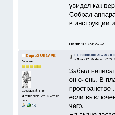
увидел как ве
Собрал аппара
в инструкции и
UB1APE ( RA1ADF) Сергей.
Re: генератор UTG-962 и 
Сергей UB1APE
«
Ответ #2 :
02 Августа 2024, 1
Ветеран
Забыл написат
он очень. В п
пространство .
Сообщений: 6765
если выключен
Я точно знаю, что ни чего не
знаю
чего.
На скане засв