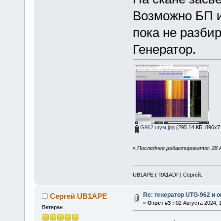
Возможно БП и
пока не разби
Генератор.
G962 шум.jpg
(295.14 КБ, 896x7
«
Последнее редактирование: 28 
UB1APE ( RA1ADF) Сергей.
Re: генератор UTG-962 и 
Сергей UB1APE
«
Ответ #3 :
02 Августа 2024, 1
Ветеран