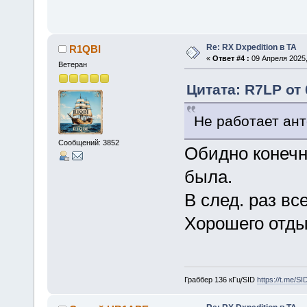
Re: RX Dxpedition в TA
R1QBI
«
Ответ #4 :
09 Апреля 2025,
Ветеран
Цитата: R7LP от 
Не работает ант
Сообщений: 3852
Обидно конечн
была.
В след. раз вс
Хорошего отды
Граббер 136 кГц/SID
https://t.me/S