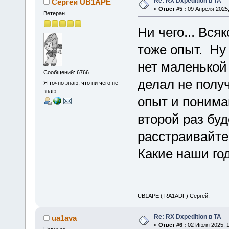
Re: RX Dxpedition в TA
Сергей UB1APE
«
Ответ #5 :
09 Апреля 2025,
Ветеран
Ни чего... Вся
тоже опыт. Ну 
нет маленькой
Сообщений: 6766
делал не полу
Я точно знаю, что ни чего не
знаю
опыт и понима
второй раз бу
расстраивайте
Какие наши го
UB1APE ( RA1ADF) Сергей.
Re: RX Dxpedition в TA
ua1ava
«
Ответ #6 :
02 Июля 2025, 1