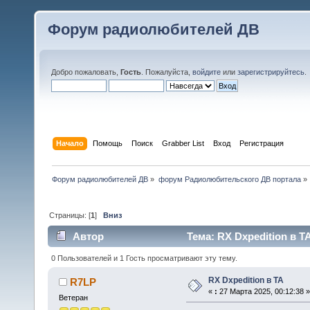
Форум радиолюбителей ДВ
Добро пожаловать,
Гость
. Пожалуйста,
войдите
или
зарегистрируйтесь
.
Начало
Помощь
Поиск
Grabber List
Вход
Регистрация
Форум радиолюбителей ДВ
»
форум Радиолюбительского ДВ портала
»
Страницы: [
1
]
Вниз
Автор
Тема: RX Dxpedition в T
0 Пользователей и 1 Гость просматривают эту тему.
RX Dxpedition в TA
R7LP
«
:
27 Марта 2025, 00:12:38 »
Ветеран