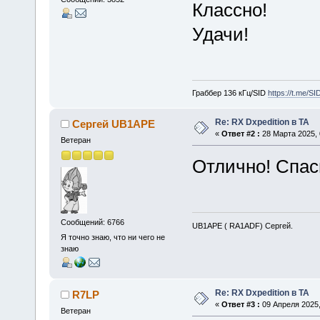
Классно!
Удачи!
Граббер 136 кГц/SID
https://t.me/S
Re: RX Dxpedition в TA
Сергей UB1APE
«
Ответ #2 :
28 Марта 2025, 
Ветеран
Отлично! Спас
Сообщений: 6766
UB1APE ( RA1ADF) Сергей.
Я точно знаю, что ни чего не
знаю
Re: RX Dxpedition в TA
R7LP
«
Ответ #3 :
09 Апреля 2025,
Ветеран