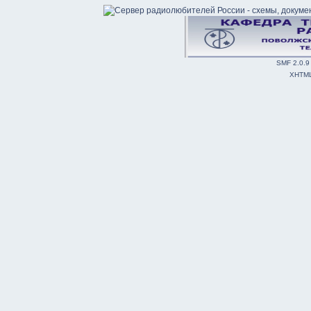
SMF 2.0.9
XHTM