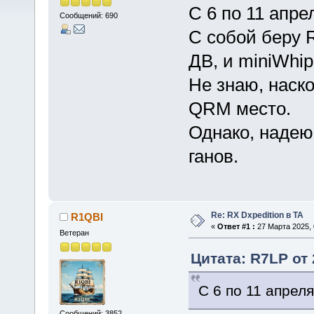
С 6 по 11 апре
Сообщений: 690
С собой беру 
ДВ, и miniWhip
Не знаю, наско
QRM место.
Однако, надею
ганов.
Re: RX Dxpedition в TA
R1QBI
«
Ответ #1 :
27 Марта 2025, 
Ветеран
Цитата: R7LP от 
С 6 по 11 апрел
Сообщений: 3852