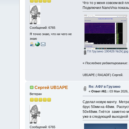
Что то у меня совсем всё п
Подключил NanoVna показыва
Сообщений: 6765
Я точно знаю, что ни чего не
знаю
TX Грузино 190426 №2k].jpg
«
Последнее редактирование: 
UB1APE ( RA1ADF) Сергей.
Re: АФУ в Грузино
Сергей UB1APE
«
Ответ #61 :
03 Мая 2026, 
Ветеран
Сделал новую мачту. Метра
брус 50мм на 48мм. Распуст
50х48мм. Гнётся заметно ме
уже в следующий выходной 
Сообщений: 6765