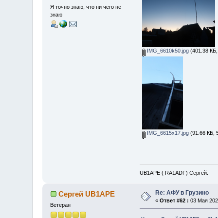
Я точно знаю, что ни чего не
знаю
IMG_6610k50.jpg
(401.38 КБ,
IMG_6615x17.jpg
(91.66 КБ, 
UB1APE ( RA1ADF) Сергей.
Re: АФУ в Грузино
Сергей UB1APE
«
Ответ #62 :
03 Мая 2026
Ветеран