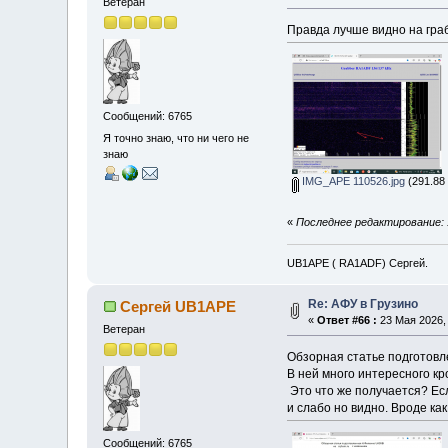
Ветеран
Правда лучше видно на гра
Сообщений: 6765
Я точно знаю, что ни чего не
знаю
IMG_APE 110526.jpg
(291.88 
«
Последнее редактирование: 
UB1APE ( RA1ADF) Сергей.
Re: АФУ в Грузино
Сергей UB1APE
«
Ответ #66 :
23 Мая 2026, 
Ветеран
Обзорная статье подготов
В ней много интересного кро
Это что же получается? Есл
и слабо но видно. Вроде ка
Сообщений: 6765