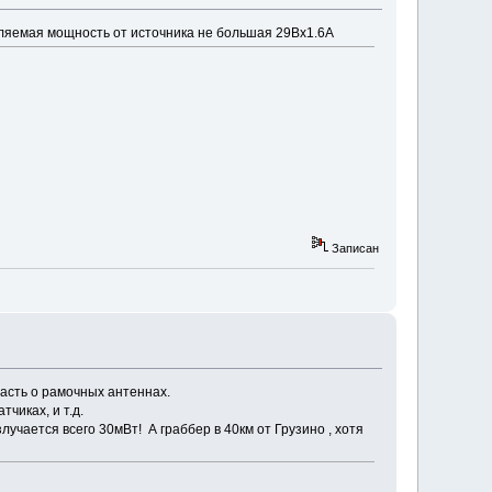
ебляемая мощность от источника не большая 29Вх1.6А
Записан
часть о рамочных антеннах.
тчиках, и т.д.
учается всего 30мВт! А граббер в 40км от Грузино , хотя