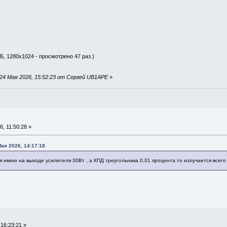
Б, 1280x1024 - просмотрено 47 раз.)
24 Мая 2026, 15:52:23 от Сергей UB1APE
»
, 11:50:28 »
ая 2026, 14:17:18
я имею на выходе усилителя 30Вт , а КПД треугольника 0,01 процента то излучается всег
16:23:21 »