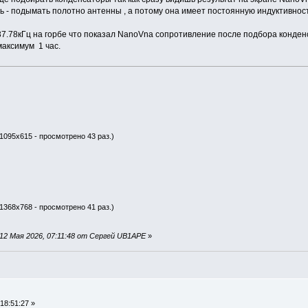
ь - подымать полотно антенны , а потому она имеет постоянную индуктивност
37.78кГц на горбе что показал NanoVna сопротивление после подбора конден
максимум 1 час.
 1095x615 - просмотрено 43 раз.)
 1368x768 - просмотрено 41 раз.)
12 Мая 2026, 07:11:48 от Сергей UB1APE
»
18:51:27 »