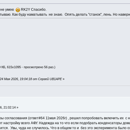
 не умею
RK2Y Спасибо.
ываю. Как буду наматывать не знаю. Опять делать "станок", лень. Но навер
 КБ, 615x1095 - просмотрено 56 раз.)
24 Мая 2026, 19:04:18 от Сергей UB1APE
»
, 21:02:14 »
 согласования (ответ#64 11мая 2026г) , решил попробовать включить их с н
т настройку всего АФУ. Надежда на то что если подобрать конденсаторы дома
ится. Увы, чуда не случилось. Что в общем то и без это эксперимента было ож