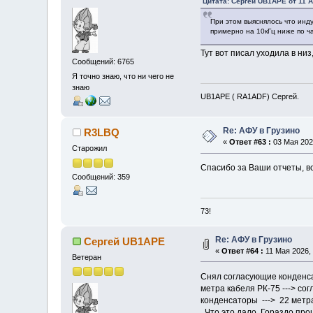
Цитата: Сергей UB1APE от 11 А
При этом выяснялось что инд
примерно на 10кГц ниже по ч
Тут вот писал уходила в низ
Сообщений: 6765
Я точно знаю, что ни чего не
знаю
UB1APE ( RA1ADF) Сергей.
Re: АФУ в Грузино
R3LBQ
«
Ответ #63 :
03 Мая 2026
Старожил
Спасибо за Ваши отчеты, в
Сообщений: 359
73!
Re: АФУ в Грузино
Сергей UB1APE
«
Ответ #64 :
11 Мая 2026, 
Ветеран
Снял согласующие конденсат
метра кабеля РК-75 ---> со
конденсаторы ---> 22 метра
Что это дало. Гораздо прощ