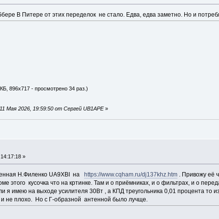
ббере В Питере от этих переделок не стало. Едва, едва заметно. Но и потр
КБ, 896x717 - просмотрено 34 раз.)
11 Мая 2026, 19:59:50 от Сергей UB1APE
»
14:17:18 »
ленная Н.Филенко UA9XBI на
https://www.cqham.ru/dj137khz.htm
. Привожу её 
ме этого кусочка что на кртинке. Там и о приёмниках, и о фильтрах, и о переда
и я имею на выходе усилителя 30Вт , а КПД треугольника 0,01 процента то изл
к и не плохо. Но с Г-образной антенной было лучще.