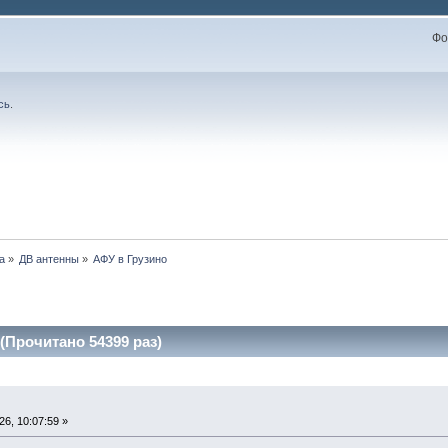
Фо
сь
.
а
»
ДВ антенны
»
АФУ в Грузино
(Прочитано 54399 раз)
6, 10:07:59 »