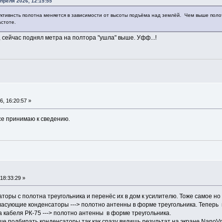
преля 2026, 12:15:55
уктивнсть полотна меняется в зависимости от высоты подъёма над землёй. Чем выше полот
астоте.
, сейчас поднял метра на полтора "ушла" выше. Уфф...!
, 16:20:57 »
се принимаю к сведению.
18:33:29 »
оры с полотна треугольника и перенёс их в дом к усилителю. Тоже самое но 
гласующие конденсаторы ---> полотно антенны в форме треугольника. Теперь
 кабеля РК-75 ---> полотно антенны в форме треугольника.
е подбирать конденсаторы так как сразу видишь результат на экране NanoVna,