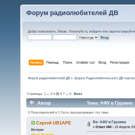
Форум радиолюбителей ДВ
Добро пожаловать,
Гость
. Пожалуйста,
войдите
или
зарегистрируйте
Начало
Помощь
Поиск
Grabber List
Вход
Регистрация
Форум радиолюбителей ДВ
»
форум Радиолюбительского ДВ портал
Страницы:
1
...
3
4
[
5
]
6
7
...
9
Вниз
Автор
Тема: АФУ в Грузино 
0 Пользователей и 1 Гость просматривают эту тему.
Re: АФУ в Грузино
Сергей UB1APE
«
Ответ #60 :
19 Апреля 202
Ветеран