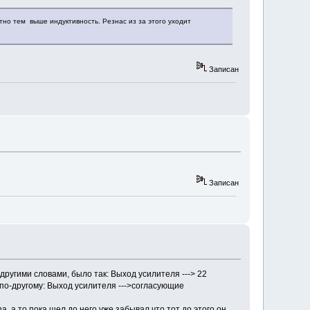
но тем выше индуктивность. Резнас из за этого уходит
Записан
Записан
другими словами, было так: Выход усилителя ---> 22
 по-другому: Выход усилителя --->согласующие
 а то пока шел до него уже забывал что тот до этого он