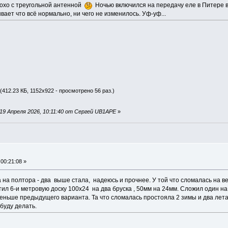
лохо с треугольной антенной
Ночью включился на передачу еле в Питере 
ет что всё нормально, ни чего не изменилось. Уф-уф...
(412.23 КБ, 1152x922 - просмотрено 56 раз.)
19 Апреля 2026, 10:11:40 от Сергей UB1APE
»
00:21:08 »
 на полтора - два выше стала, надеюсь и прочнее. У той что сломалась на в
ил 6-и метровую доску 100х24 на два бруска , 50мм на 24мм. Сложил один на
ньше предыдущего варианта. Та что сломалась простояла 2 зимы и два лета, 
буду делать.