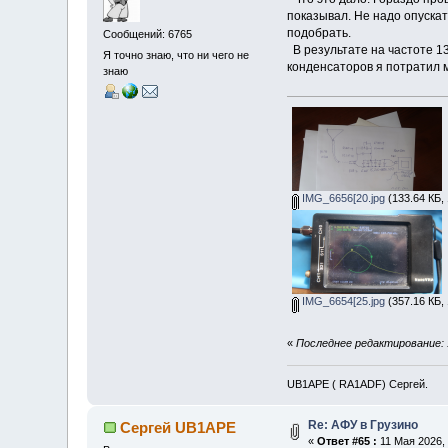
показывал. Не надо опускат
подобрать.
Сообщений: 6765
В результате на частоте 1
Я точно знаю, что ни чего не
конденсаторов я потратил 
знаю
IMG_6656[20.jpg
(133.64 КБ,
IMG_6654[25.jpg
(357.16 КБ,
«
Последнее редактирование: 
UB1APE ( RA1ADF) Сергей.
Re: АФУ в Грузино
Сергей UB1APE
«
Ответ #65 :
11 Мая 2026, 