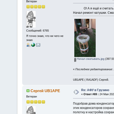
Ветеран
О! А я ещё и считать
Начал ремонт катушки. Смат
Сообщений: 6765
Я точно знаю, что ни чего не
знаю
Начал сматывать.jpg
(397.59
«
Последнее редактирование: 
UB1APE ( RA1ADF) Сергей.
Re: АФУ в Грузино
Сергей UB1APE
«
Ответ #69 :
24 Мая 2026
Ветеран
Подобрав дома конденсаторы
этих конденсаторов сохраня
полотну и настройка сохран