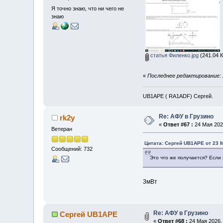
Я точно знаю, что ни чего не
знаю
статья Филенко.jpg
(241.04 К
«
Последнее редактирование: 
UB1APE ( RA1ADF) Сергей.
Re: АФУ в Грузино
rk2y
«
Ответ #67 :
24 Мая 2026
Ветеран
Цитата: Сергей UB1APE от 23 М
Сообщений: 732
Это что же получается? Если 
3мВт
Re: АФУ в Грузино
Сергей UB1APE
«
Ответ #68 :
24 Мая 2026, 