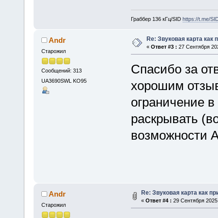
Граббер 136 кГц/SID
https://t.me/S
Re: Звуковая карта как 
Andr
«
Ответ #3 :
27 Сентября 202
Старожил
Спасибо за отв
Сообщений: 313
UA3690SWL KO95
хорошим отзыв
ограничение в 
раскрывать (во
возможности А
Re: Звуковая карта как п
Andr
«
Ответ #4 :
29 Сентября 2025,
Старожил