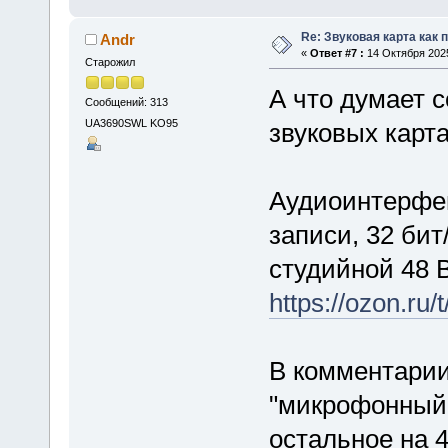
Re: Звуковая карта как 
Andr
«
Ответ #7 :
14 Октября 2025
Старожил
А что думает 
Сообщений: 313
UA3690SWL KO95
звуковых карт
Аудиоинтерфей
записи, 32 би
студийной 48 
https://ozon.ru
В комментарии
"микрофонный 
остальное на 4