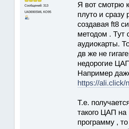
Я вот смотрю к
Сообщений: 313
UA3690SWL KO95
плуто и сразу 
создавая ft8 
методом . Тут
аудиокарты. То
дв же не гигаг
недорогие ЦАП 
Например даже
https://ali.click
Т.е. получает
такого ЦАП на
программу , то