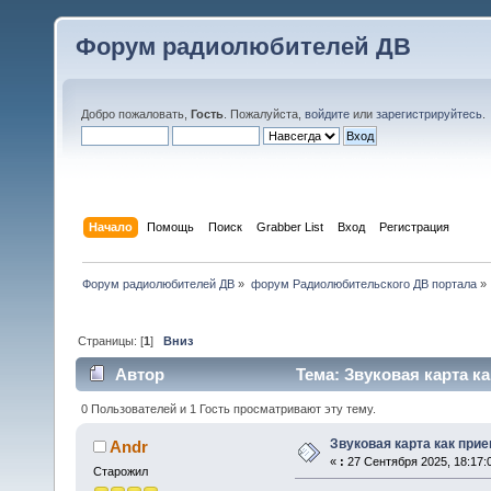
Форум радиолюбителей ДВ
Добро пожаловать,
Гость
. Пожалуйста,
войдите
или
зарегистрируйтесь
.
Начало
Помощь
Поиск
Grabber List
Вход
Регистрация
Форум радиолюбителей ДВ
»
форум Радиолюбительского ДВ портала
»
Страницы: [
1
]
Вниз
Автор
Тема: Звуковая карта ка
0 Пользователей и 1 Гость просматривают эту тему.
Звуковая карта как при
Andr
«
:
27 Сентября 2025, 18:17:
Старожил