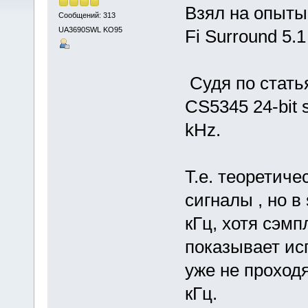
Взял на опыты 
Сообщений: 313
UA3690SWL KO95
Fi Surround 5.1
Судя по статья
CS5345 24-bit s
kHz.
Т.е. теоретиче
сигналы , но в
кГц, хотя сэмп
показывает исп
уже не проходя
кГц.