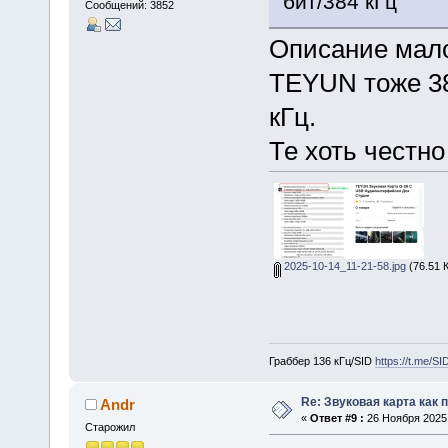
бит/384 кГц
Сообщений: 3852
Описание мало
TEYUN тоже 38
кГц.
Те хоть честно
2025-10-14_11-21-58.jpg
(76.51 
Граббер 136 кГц/SID
https://t.me/S
Re: Звуковая карта как 
Andr
«
Ответ #9 :
26 Ноября 2025,
Старожил