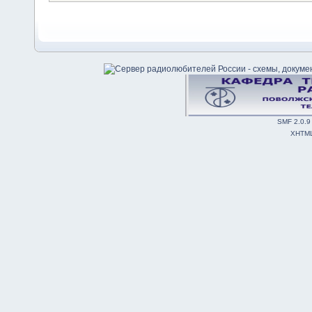
SMF 2.0.9
XHTM