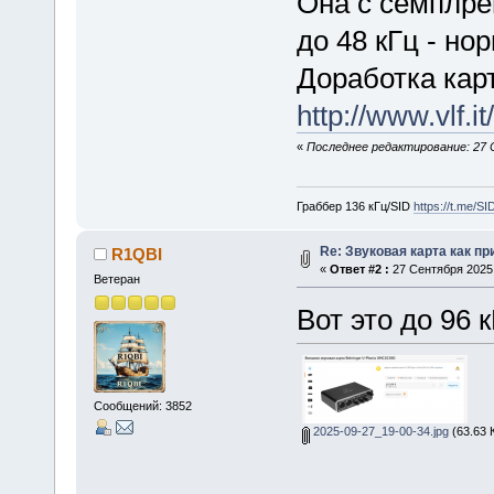
Она с семплрей
до 48 кГц - но
Доработка кар
http://www.vlf.i
«
Последнее редактирование: 27 
Граббер 136 кГц/SID
https://t.me/S
Re: Звуковая карта как п
R1QBI
«
Ответ #2 :
27 Сентября 2025,
Ветеран
Вот это до 96 
Сообщений: 3852
2025-09-27_19-00-34.jpg
(63.63 