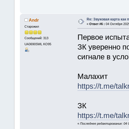
Re: Звуковая карта как 
Andr
«
Ответ #6 :
04 Октября 2025
Старожил
Первое испыта
Сообщений: 313
UA3690SWL KO95
ЗК уверенно п
сигнале в усло
Малахит
https://t.me/ta
ЗК
https://t.me/ta
«
Последнее редактирование: 04 О