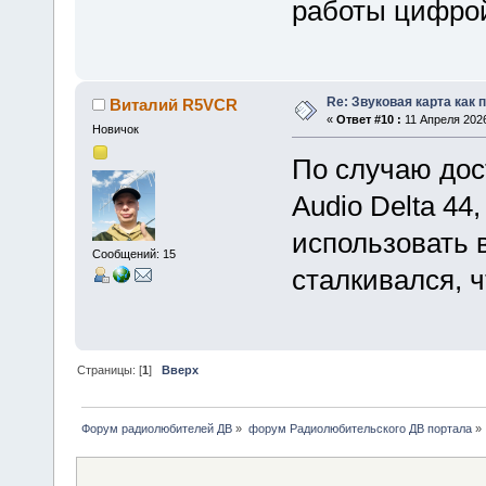
работы цифро
Re: Звуковая карта как 
Виталий R5VCR
«
Ответ #10 :
11 Апреля 2026
Новичок
По случаю дос
Audio Delta 44
использовать 
Сообщений: 15
сталкивался, ч
Страницы: [
1
]
Вверх
Форум радиолюбителей ДВ
»
форум Радиолюбительского ДВ портала
»