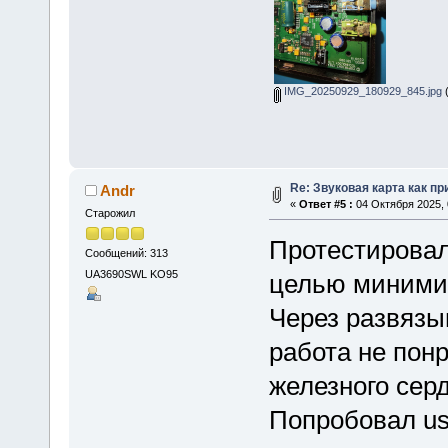
IMG_20250929_180929_845.jpg
(
Re: Звуковая карта как п
Andr
«
Ответ #5 :
04 Октября 2025, 
Старожил
Протестировал
Сообщений: 313
UA3690SWL KO95
целью миними
Через развяз
работа не пон
железного серд
Попробовал us