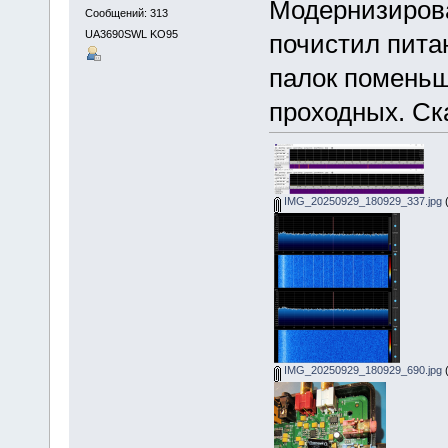
Модернизировал
Сообщений: 313
UA3690SWL KO95
почистил пита
палок поменьш
проходных. Ск
IMG_20250929_180929_337.jpg
(
IMG_20250929_180929_690.jpg
(