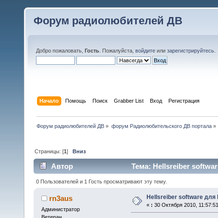
Форум радиолюбителей ДВ
Добро пожаловать,
Гость
. Пожалуйста,
войдите
или
зарегистрируйтесь
.
Начало
Помощь
Поиск
Grabber List
Вход
Регистрация
Форум радиолюбителей ДВ
»
форум Радиолюбительского ДВ портала
»
Страницы: [
1
]
Вниз
Автор
Тема: Hellsreiber softwa
0 Пользователей и 1 Гость просматривают эту тему.
Hellsreiber software для
rn3aus
«
:
30 Октября 2010, 11:57:51
Администратор
Ветеран