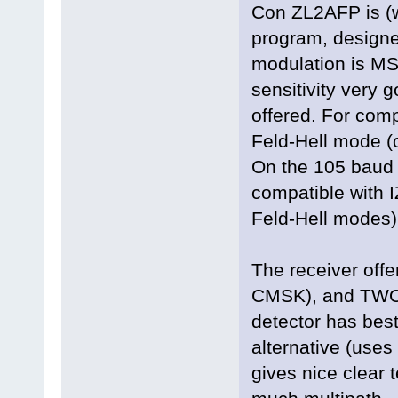
Con ZL2AFP is (w
program, designe
modulation is MS
sensitivity very
offered. For com
Feld-Hell mode (
On the 105 baud 
compatible with 
Feld-Hell modes) 
The receiver offe
CMSK), and TWO d
detector has best
alternative (use
gives nice clear 