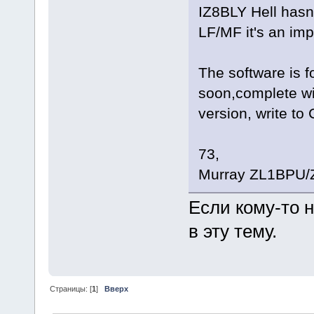
IZ8BLY Hell hasn'
LF/MF it's an imp
The software is 
soon,complete with
version, write to
73,
Murray ZL1BPU/
Если кому-то н
в эту тему.
Страницы: [
1
]
Вверх