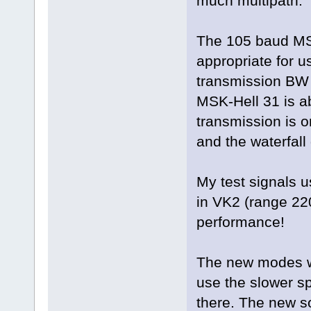
much multipath.
The 105 baud MSK
appropriate for 
transmission BW 
MSK-Hell 31 is a
transmission is on
and the waterfall 
My test signals 
in VK2 (range 2
performance!
The new modes wo
use the slower s
there. The new so