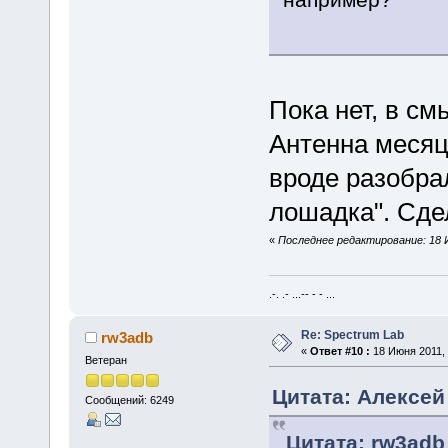
Пока нет, в см
Антенна месяц 
вроде разобра
лошадка". Сде
«
Последнее редактирование: 18 И
.-. .- ...-- - - ...
Re: Spectrum Lab
rw3adb
«
Ответ #10 :
18 Июня 2011, 
Ветеран
Цитата: Алексей 
Сообщений: 6249
Цитата: rw3adb 