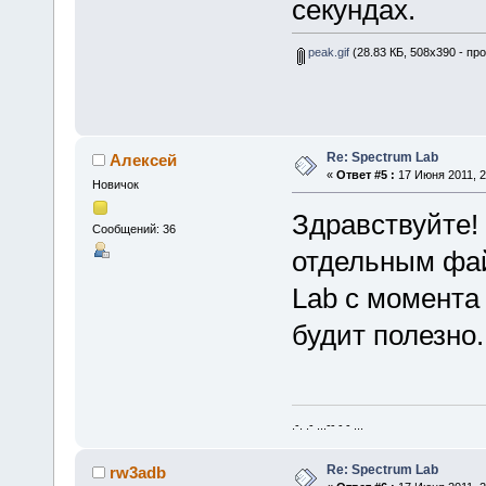
секундах.
peak.gif
(28.83 КБ, 508x390 - пр
Re: Spectrum Lab
Алексей
«
Ответ #5 :
17 Июня 2011, 2
Новичок
Здравствуйте! 
Сообщений: 36
отдельным фай
Lab с момента
будит полезно.
.-. .- ...-- - - ...
Re: Spectrum Lab
rw3adb