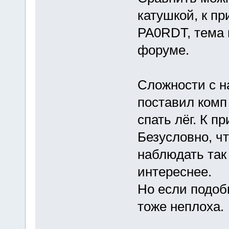
катушкой, к пр
PA0RDT, тема п
форуме.
Сложности с н
поставил комп 
спать лёг. К п
Безусловно, ч
наблюдать так 
интереснее.
Но если подоб
тоже неплоха.