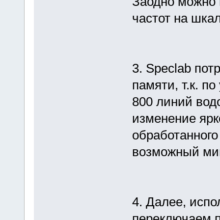
Заодно можно 
частот на шкал
3. Speclab пот
памяти, т.к. п
800 линий вод
изменение ярк
обработанного
возможный мин
4. Далее, испо
переключаем п