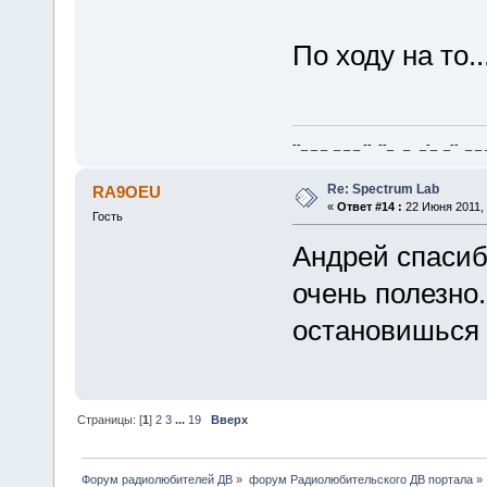
По ходу на то..
--_ _ _ _ _ _ -- --_ _ _-_ _-- _ _ _
Re: Spectrum Lab
RA9OEU
«
Ответ #14 :
22 Июня 2011, 
Гость
Андрей спасиб
очень полезно
остановишься
Страницы: [
1
]
2
3
...
19
Вверх
Форум радиолюбителей ДВ
»
форум Радиолюбительского ДВ портала
»