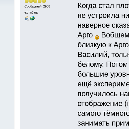
Когда стал пл
Сообщений: 2958
ex rn3agc
не устроила н
наверное сказ
Арго
Вобщем,
близкую к Арго
Василий, тольк
белому. Потом
большие уровн
ещё экспериме
получилось на
отображение (н
самого тёмног
занимать прим