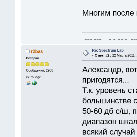
Многим после н
--_ _ _ _ _ _ -- --_ _ _-_ _-- _ _ _
Re: Spectrum Lab
r2bas
«
Ответ #2 :
22 Марта 2011, 
Ветеран
Александр, во
Сообщений: 2958
ex rn3agc
пригодятся...
Т.к. уровень 
большинстве с
50-60 дб с/ш, 
диапазон шкал
всякий случай 