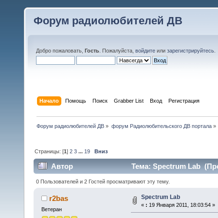
Форум радиолюбителей ДВ
Добро пожаловать,
Гость
. Пожалуйста,
войдите
или
зарегистрируйтесь
.
Начало
Помощь
Поиск
Grabber List
Вход
Регистрация
Форум радиолюбителей ДВ
»
форум Радиолюбительского ДВ портала
»
Страницы: [
1
]
2
3
...
19
Вниз
Автор
Тема: Spectrum Lab (Про
0 Пользователей и 2 Гостей просматривают эту тему.
Spectrum Lab
r2bas
«
:
19 Января 2011, 18:03:54 »
Ветеран