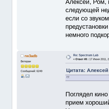
Алексей, Ром,
следующей нед
если со звуком
предустановки
немного подко
Re: Spectrum Lab
rw3adb
«
Ответ #8 :
17 Июня 2011, 2
Ветеран
Цитата: Алексей 
Сообщений: 6249
Поглядел кино 
прием хороши