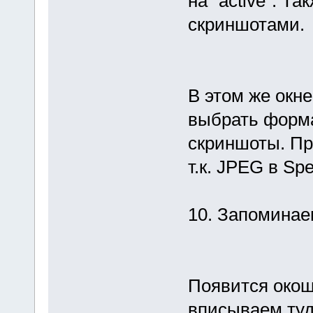
на "active". 
скриншотами.
В этом же окне
выбрать форма
скриншоты. Пр
т.к. JPEG в Sp
10. Запоминае
Появится окошко
вписываем туд