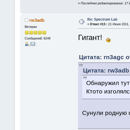
«
Последнее редактирование: 17 И
Re: Spectrum Lab
rw3adb
«
Ответ #13 :
21 Июня 2011, 
Ветеран
Гигант!
Сообщений: 6249
Цитата: rn3agc о
Цитата: rw3adb 
Обнаружил ту
Ктото изголялс
Сунули родную с