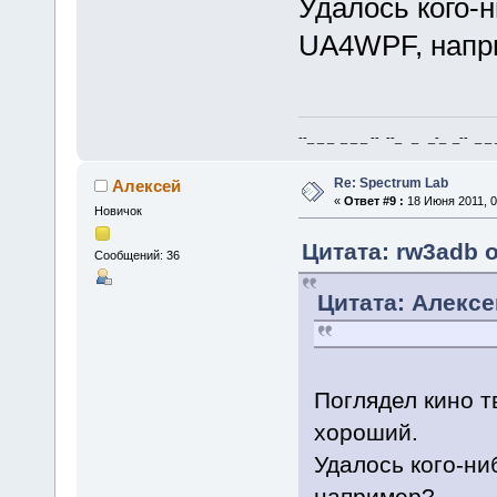
Удалось кого-
UA4WPF, напр
--_ _ _ _ _ _ -- --_ _ _-_ _-- _ _ _
Re: Spectrum Lab
Алексей
«
Ответ #9 :
18 Июня 2011, 0
Новичок
Цитата: rw3adb о
Сообщений: 36
Цитата: Алексе
Поглядел кино т
хороший.
Удалось кого-н
например?