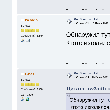
--_ _ _ _ _ _ -- --_ _ _-_ _-- _ _ _
Re: Spectrum Lab
rw3adb
«
Ответ #11 :
18 Июня 2011, 
Ветеран
Обнаружил ту
Сообщений: 6249
Ктото изголялс
--_ _ _ _ _ _ -- --_ _ _-_ _-- _ _ _
Re: Spectrum Lab
r2bas
«
Ответ #12 :
20 Июня 2011, 
Ветеран
Цитата: rw3adb о
Сообщений: 2958
ex rn3agc
Обнаружил тут
Ктото изголялся