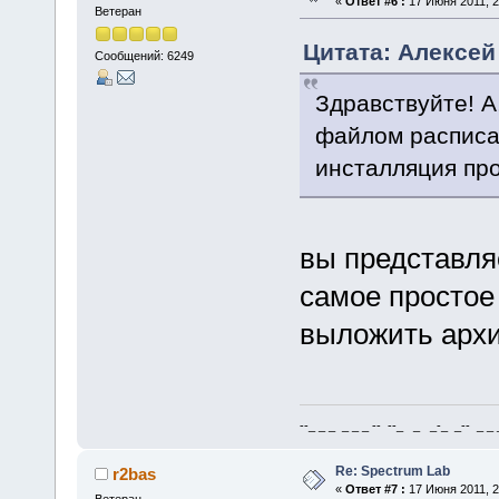
«
Ответ #6 :
17 Июня 2011, 2
Ветеран
Цитата: Алексей 
Сообщений: 6249
Здравствуйте! А
файлом расписа
инсталляция пр
вы представля
самое простое 
выложить архи
--_ _ _ _ _ _ -- --_ _ _-_ _-- _ _ _
Re: Spectrum Lab
r2bas
«
Ответ #7 :
17 Июня 2011, 2