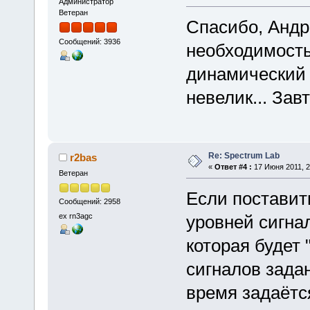
Администратор
Ветеран
Спасибо, Андр
Сообщений: 3936
необходимость
динамический 
невелик... Зав
Re: Spectrum Lab
r2bas
«
Ответ #4 :
17 Июня 2011, 2
Ветеран
Если поставить
Сообщений: 2958
ex rn3agc
уровней сигна
которая будет
сигналов зада
время задаётся