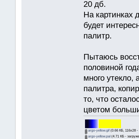
20 дб.
На картинках д
будет интерес
палитр.
Пытаюсь восст
половиной год
много утекло, 
палитра, копи
то, что остало
цветом больши
argo-yellow.gif
(0.66 КБ, 116x28 -
argo-yellow.pal
(4.71 КБ - загруж