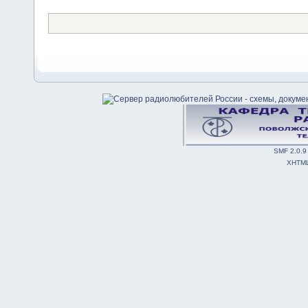
SMF 2.0.9
XHTM