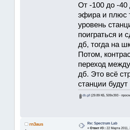
От -100 до -40
эфира и плюс
уровень станц
поиграться и 
дб, тогда на шк
Потом, контрас
переход между
дб. Это всё ст
станции будут
db.gif
(29.89 КБ, 509x393 - прос
Re: Spectrum Lab
rn3aus
«
Ответ #3 :
22 Марта 2011, 