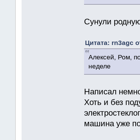
Сунули родную
Цитата: rn3agc о
Алексей, Ром, 
неделе
Написал немно
Хоть и без по
электростекло
машина уже п