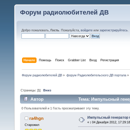
Форум радиолюбителей ДВ
Добро пожаловать,
Гость
. Пожалуйста,
войдите
или
зарегистрируйтесь
.
Начало
Помощь
Поиск
Grabber List
Вход
Регистрация
Форум радиолюбителей ДВ
»
форум Радиолюбительского ДВ портала
»
Страницы: [
1
]
Вниз
Автор
Тема: Импульсный генер
0 Пользователей и 1 Гость просматривают эту тему.
Импульсный генератор 
ra4hgn
«
:
04 Декабря 2012, 17:29:18
Старожил