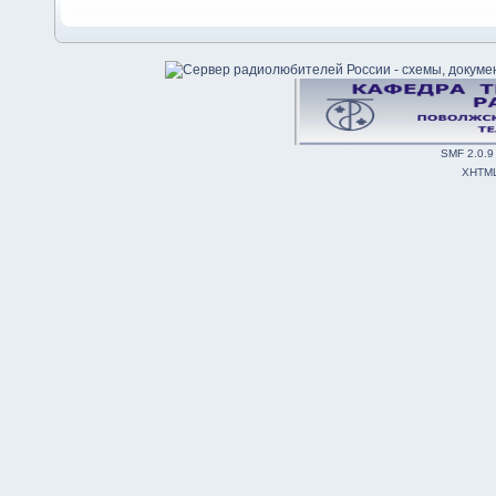
SMF 2.0.9
XHTM