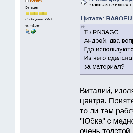
r2bas
«
Ответ #14 :
27 Июня 2011, 
Ветеран
Цитата: RA9OEU 
Сообщений: 2958
ex rn3agc
To RN3AGC.
Андрей, два воп
Где используют
Из чего сделана
за материал?
Виталий, изол
центра. Прияте
то ли там работ
"Юбка" с медн
очень толстой,