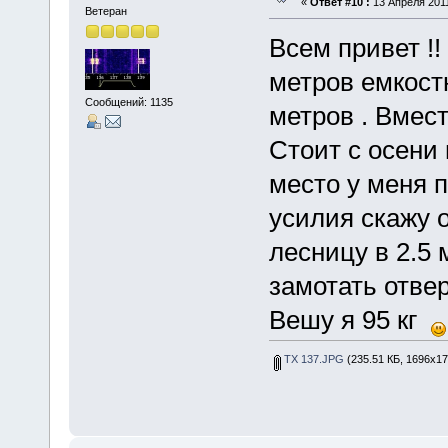
«
Ответ #10 :
13 Апреля 2011
Ветеран
Всем привет !!
метров емкостн
Сообщений: 1135
метров . Вмест
Стоит с осени
место у меня 
усилия скажу о
лесницу в 2.5 
замотать отвер
Вешу я 95 кг
TX 137.JPG
(235.51 КБ, 1696x17