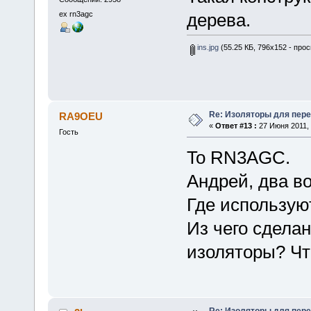
ex rn3agc
дерева.
ins.jpg
(55.25 КБ, 796x152 - про
Re: Изоляторы для пер
RA9OEU
«
Ответ #13 :
27 Июня 2011, 
Гость
To RN3AGC.
Андрей, два в
Где использую
Из чего сдела
изоляторы? Чт
Re: Изоляторы для пер