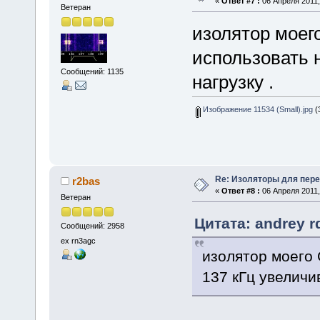
«
Ответ #7 :
06 Апреля 2011,
Ветеран
изолятор моег
использовать 
Сообщений: 1135
нагрузку .
Изображение 11534 (Small).jpg
(
Re: Изоляторы для пер
r2bas
«
Ответ #8 :
06 Апреля 2011,
Ветеран
Цитата: andrey r
Сообщений: 2958
ex rn3agc
изолятор моего 
137 кГц увеличи