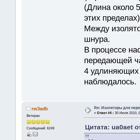
(Длина около 5
этих пределах)
Между изолято
шнура.
В процессе на
передающей ча
4 удлиняющих 
наблюдалось.
Re: Изоляторы для пер
rw3adb
«
Ответ #4 :
30 Июля 2010, 0
Ветеран
Цитата: ua0aet о
Сообщений: 6249