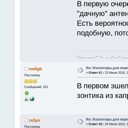
В первую очер
"дачную" анте
Есть вероятно
подобную, пот
--_ _ _ _ _ _ -- --_ _ _-_ _-- _ _ _
Re: Изоляторы для пер
ew6gb
«
Ответ #1 :
23 Июля 2010, 1
Постоялец
В первом эшел
Сообщений: 151
зонтика из кап
Re: Изоляторы для пер
ra3yo
«
Ответ #2 :
24 Июля 2010, 1
Постоялец