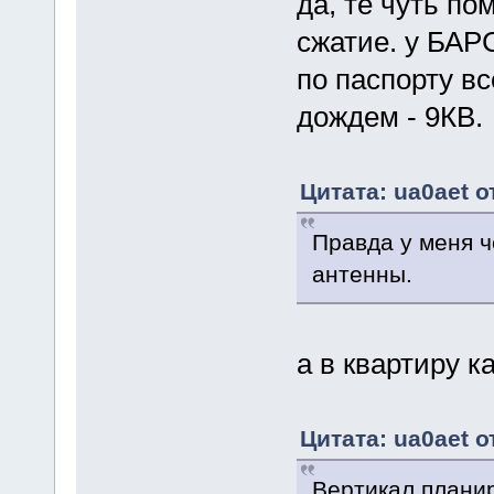
да, те чуть по
сжатие. у БАР
по паспорту все
дождем - 9КВ.
Цитата: ua0aet о
Правда у меня ч
антенны.
а в квартиру к
Цитата: ua0aet о
Вертикал планир