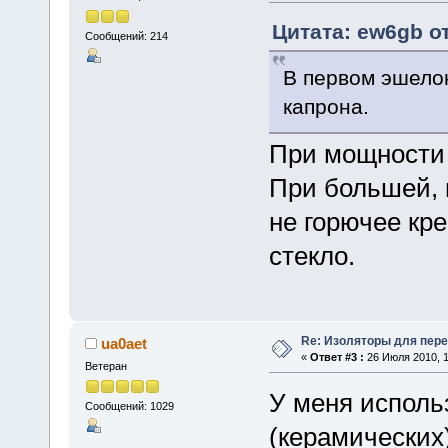
Цитата: ew6gb от
Сообщений: 214
В первом эшелон
капрона.
При мощности д
При большей, в
не горючее кр
стекло.
Re: Изоляторы для пер
ua0aet
«
Ответ #3 :
26 Июля 2010, 1
Ветеран
У меня исполь
Сообщений: 1029
(керамических