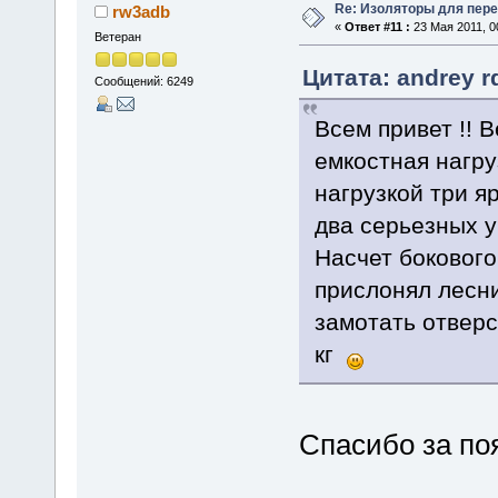
Re: Изоляторы для пер
rw3adb
«
Ответ #11 :
23 Мая 2011, 0
Ветеран
Цитата: andrey r
Сообщений: 6249
Всем привет !! 
емкостная нагру
нагрузкой три я
два серьезных 
Насчет бокового
прислонял лесни
замотать отверс
кг
Спасибо за по