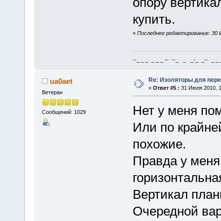
опору вертикал
купить.
«
Последнее редактирование: 30 И
--_ _ _ _ _ _ -- --_ _ _-_ _-- _ _ _
Re: Изоляторы для пер
ua0aet
«
Ответ #5 :
31 Июля 2010, 1
Ветеран
Нет у меня по
Сообщений: 1029
Или по крайне
похожие.
Правда у меня
горизонтальна
Вертикал план
Очередной ва