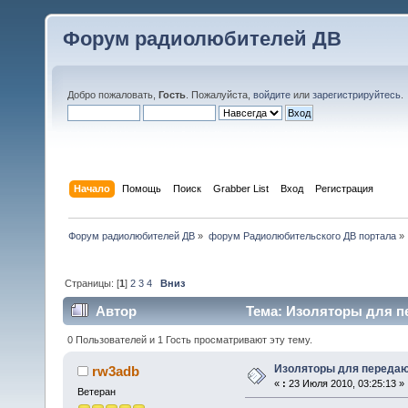
Форум радиолюбителей ДВ
Добро пожаловать,
Гость
. Пожалуйста,
войдите
или
зарегистрируйтесь
.
Начало
Помощь
Поиск
Grabber List
Вход
Регистрация
Форум радиолюбителей ДВ
»
форум Радиолюбительского ДВ портала
»
Страницы: [
1
]
2
3
4
Вниз
Автор
Тема: Изоляторы для п
0 Пользователей и 1 Гость просматривают эту тему.
Изоляторы для переда
rw3adb
«
:
23 Июля 2010, 03:25:13 »
Ветеран