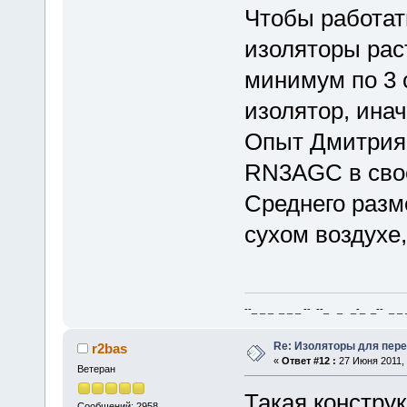
Чтобы работать
изоляторы рас
минимум по 3 
изолятор, инач
Опыт Дмитрия
RN3AGC в свое
Среднего разм
сухом воздухе,
--_ _ _ _ _ _ -- --_ _ _-_ _-- _ _ _
Re: Изоляторы для пер
r2bas
«
Ответ #12 :
27 Июня 2011, 
Ветеран
Такая конструк
Сообщений: 2958