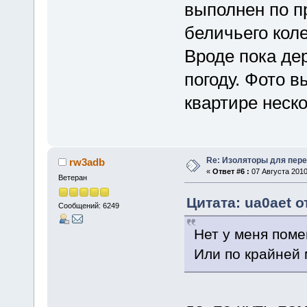
выполнен по п
беличьего кол
Вроде пока де
погоду. Фото в
квартире неск
Re: Изоляторы для пер
rw3adb
«
Ответ #6 :
07 Августа 2010
Ветеран
Цитата: ua0aet о
Сообщений: 6249
Нет у меня поме
Или по крайней 