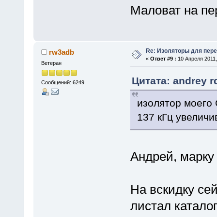
Маловат на пе
Re: Изоляторы для пер
rw3adb
«
Ответ #9 :
10 Апреля 2011,
Ветеран
Цитата: andrey r
Сообщений: 6249
изолятор моего 
137 кГц увеличи
Андрей, марку
На вскидку сей
листал каталог