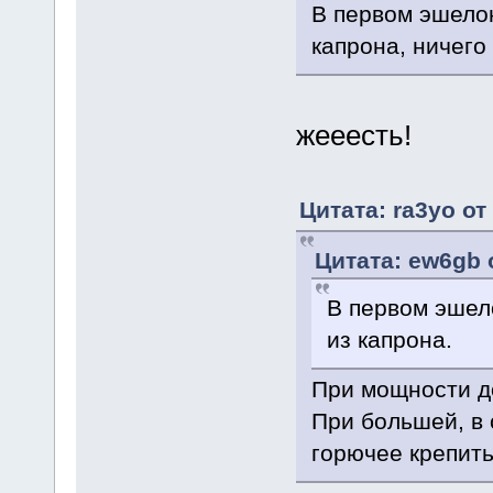
В первом эшелон
капрона, ничего
жееесть!
Цитата: ra3yo от
Цитата: ew6gb 
В первом эшел
из капрона.
При мощности до
При большей, в 
горючее крепить