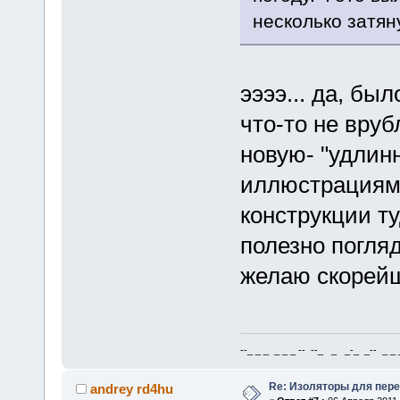
несколько затян
ээээ... да, был
что-то не вруб
новую- "удлин
иллюстрациями
конструкции т
полезно погляд
желаю скорейш
--_ _ _ _ _ _ -- --_ _ _-_ _-- _ _ _
Re: Изоляторы для пер
andrey rd4hu