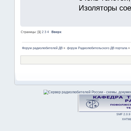
Изоляторы сое
Страницы: [
1
]
2
3
4
Вверх
Форум радиолюбителей ДВ
»
форум Радиолюбительского ДВ портала
»
SMF 2.0.9
XHTM