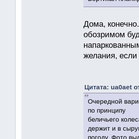
Дома, конечно.
обозримом буд
напаркованным
желания, если 
Цитата: ua0aet о
Очередной вари
по принципу
беличьего колес
держит и в сыр
погоду. Фото вы