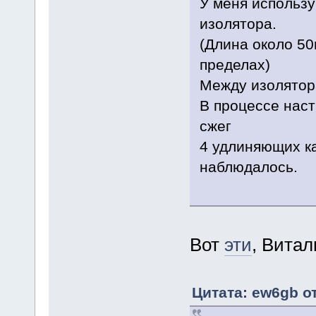
У меня использу
изолятора.
(Длина около 50м
пределах)
Между изолятора
В процессе нас
сжег
4 удлиняющих ка
наблюдалось.
Вот
эти
, Вита
Цитата: ew6gb от