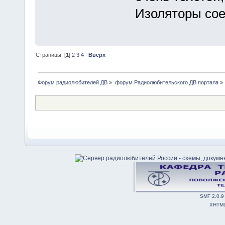
Изоляторы сое
Страницы: [
1
]
2
3
4
Вверх
Форум радиолюбителей ДВ
»
форум Радиолюбительского ДВ портала
»
SMF 2.0.9
XHTM