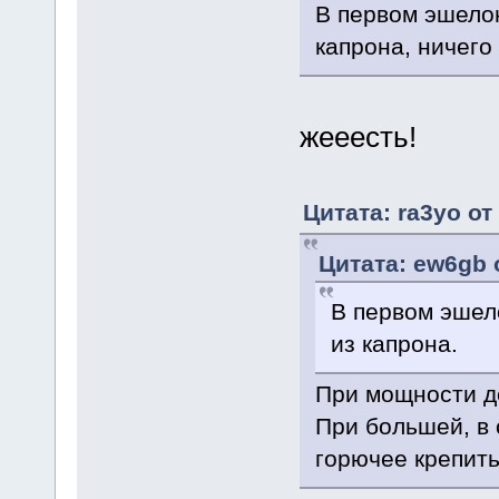
В первом эшелон
капрона, ничего
жееесть!
Цитата: ra3yo от
Цитата: ew6gb 
В первом эшел
из капрона.
При мощности до
При большей, в 
горючее крепить