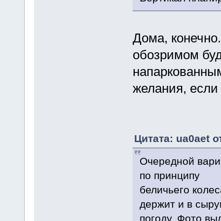
Дома, конечно.
обозримом буд
напаркованным
желания, если 
Цитата: ua0aet о
Очередной вари
по принципу
беличьего колес
держит и в сыр
погоду. Фото вы