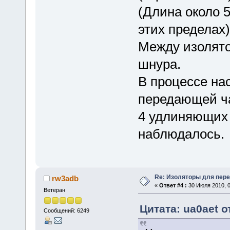
(Длина около 5
этих пределах)
Между изолято
шнура.
В процессе на
передающей ча
4 удлиняющих 
наблюдалось.
Re: Изоляторы для пер
rw3adb
«
Ответ #4 :
30 Июля 2010, 0
Ветеран
Цитата: ua0aet о
Сообщений: 6249