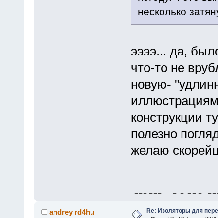
несколько затян
ээээ... да, был
что-то не вруб
новую- "удлин
иллюстрациями
конструкции т
полезно погляд
желаю скорейш
--_ _ _ _ _ _ -- --_ _ _-_ _-- _ _ _
Re: Изоляторы для пер
andrey rd4hu