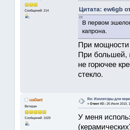
Цитата: ew6gb от
Сообщений: 214
В первом эшелон
капрона.
При мощности д
При большей, в
не горючее кр
стекло.
Re: Изоляторы для пер
ua0aet
«
Ответ #3 :
26 Июля 2010, 1
Ветеран
У меня исполь
Сообщений: 1029
(керамических