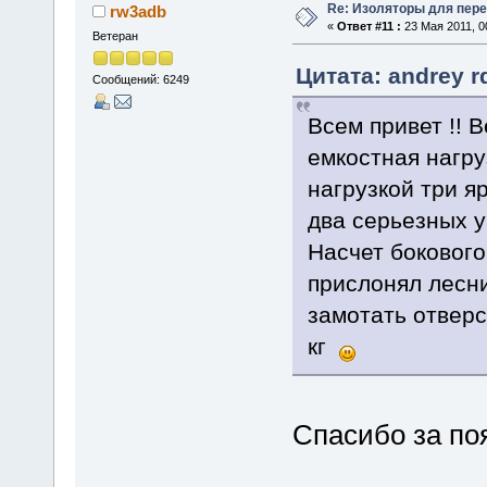
Re: Изоляторы для пер
rw3adb
«
Ответ #11 :
23 Мая 2011, 0
Ветеран
Цитата: andrey r
Сообщений: 6249
Всем привет !! 
емкостная нагру
нагрузкой три я
два серьезных 
Насчет бокового
прислонял лесни
замотать отверс
кг
Спасибо за по