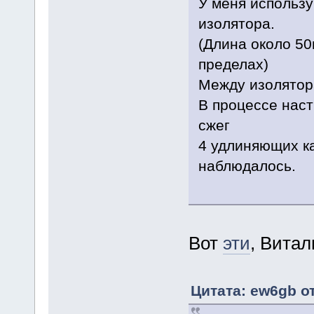
У меня использу
изолятора.
(Длина около 50м
пределах)
Между изолятора
В процессе нас
сжег
4 удлиняющих ка
наблюдалось.
Вот
эти
, Вита
Цитата: ew6gb от