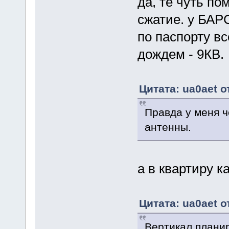
да, те чуть по
сжатие. у БАР
по паспорту все
дождем - 9КВ.
Цитата: ua0aet о
Правда у меня ч
антенны.
а в квартиру к
Цитата: ua0aet о
Вертикал планир