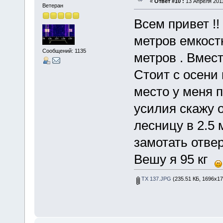
«
Ответ #10 :
13 Апреля 2011
Ветеран
Всем привет !!
метров емкостн
Сообщений: 1135
метров . Вмест
Стоит с осени
место у меня 
усилия скажу о
лесницу в 2.5 
замотать отвер
Вешу я 95 кг
TX 137.JPG
(235.51 КБ, 1696x17