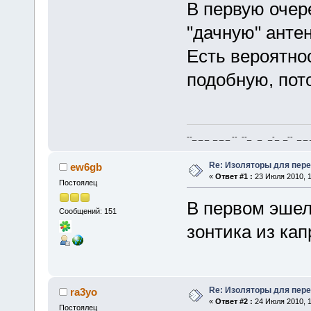
В первую очер
"дачную" анте
Есть вероятно
подобную, пот
--_ _ _ _ _ _ -- --_ _ _-_ _-- _ _ _
Re: Изоляторы для пер
ew6gb
«
Ответ #1 :
23 Июля 2010, 1
Постоялец
В первом эшел
Сообщений: 151
зонтика из кап
Re: Изоляторы для пер
ra3yo
«
Ответ #2 :
24 Июля 2010, 1
Постоялец