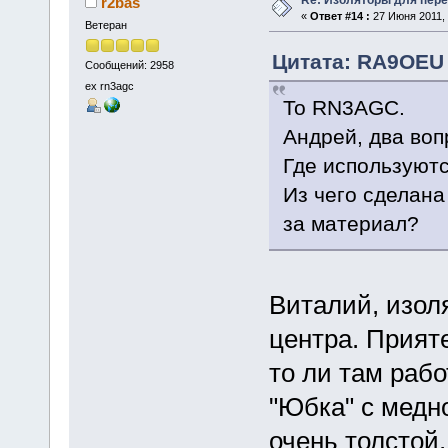
r2bas
«
Ответ #14 :
27 Июня 2011, 
Ветеран
Цитата: RA9OEU 
Сообщений: 2958
ex rn3agc
To RN3AGC.
Андрей, два воп
Где используют
Из чего сделана
за материал?
Виталий, изол
центра. Прияте
то ли там работ
"Юбка" с медн
очень толстой,