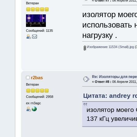
«
Ответ #7 :
06 Апреля 2011,
Ветеран
изолятор моег
использовать 
Сообщений: 1135
нагрузку .
Изображение 11534 (Small).jpg
(
Re: Изоляторы для пер
r2bas
«
Ответ #8 :
06 Апреля 2011,
Ветеран
Цитата: andrey r
Сообщений: 2958
ex rn3agc
изолятор моего 
137 кГц увеличи