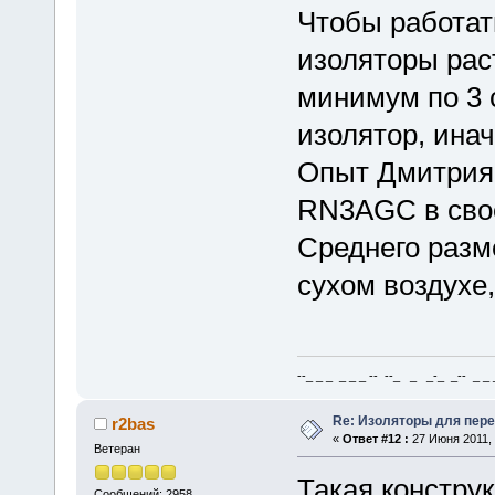
Чтобы работать
изоляторы рас
минимум по 3 
изолятор, инач
Опыт Дмитрия
RN3AGC в свое
Среднего разм
сухом воздухе,
--_ _ _ _ _ _ -- --_ _ _-_ _-- _ _ _
Re: Изоляторы для пер
r2bas
«
Ответ #12 :
27 Июня 2011, 
Ветеран
Такая конструк
Сообщений: 2958