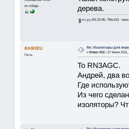
ex rn3agc
дерева.
ins.jpg
(55.25 КБ, 796x152 - про
Re: Изоляторы для пер
RA9OEU
«
Ответ #13 :
27 Июня 2011, 
Гость
To RN3AGC.
Андрей, два в
Где использую
Из чего сдела
изоляторы? Чт
Re: Изоляторы для пер