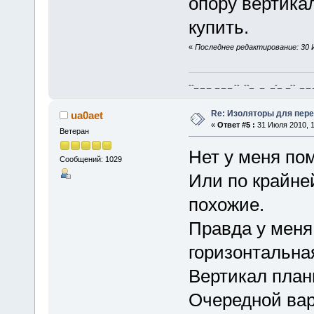
опору вертикал
купить.
«
Последнее редактирование: 30 И
--_ _ _ _ _ _ -- --_ _ _-_ _-- _ _ _
Re: Изоляторы для пер
ua0aet
«
Ответ #5 :
31 Июля 2010, 1
Ветеран
Нет у меня по
Сообщений: 1029
Или по крайне
похожие.
Правда у меня
горизонтальна
Вертикал план
Очередной ва