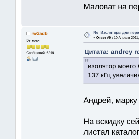
Маловат на пе
Re: Изоляторы для пер
rw3adb
«
Ответ #9 :
10 Апреля 2011,
Ветеран
Цитата: andrey r
Сообщений: 6249
изолятор моего 
137 кГц увеличи
Андрей, марку
На вскидку сей
листал каталог