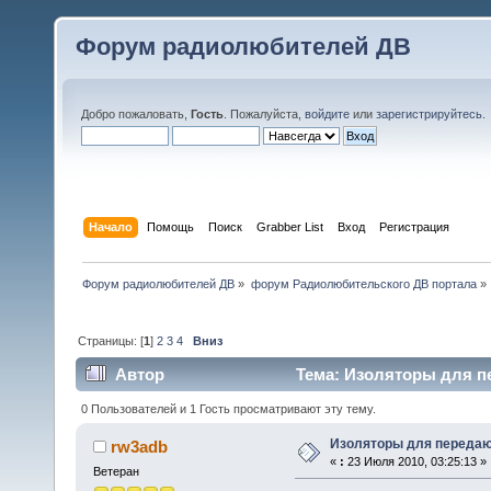
Форум радиолюбителей ДВ
Добро пожаловать,
Гость
. Пожалуйста,
войдите
или
зарегистрируйтесь
.
Начало
Помощь
Поиск
Grabber List
Вход
Регистрация
Форум радиолюбителей ДВ
»
форум Радиолюбительского ДВ портала
»
Страницы: [
1
]
2
3
4
Вниз
Автор
Тема: Изоляторы для п
0 Пользователей и 1 Гость просматривают эту тему.
Изоляторы для переда
rw3adb
«
:
23 Июля 2010, 03:25:13 »
Ветеран