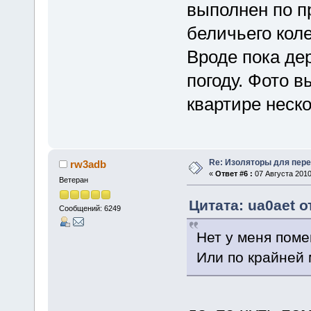
выполнен по п
беличьего кол
Вроде пока де
погоду. Фото в
квартире неск
Re: Изоляторы для пер
rw3adb
«
Ответ #6 :
07 Августа 2010
Ветеран
Цитата: ua0aet о
Сообщений: 6249
Нет у меня поме
Или по крайней 