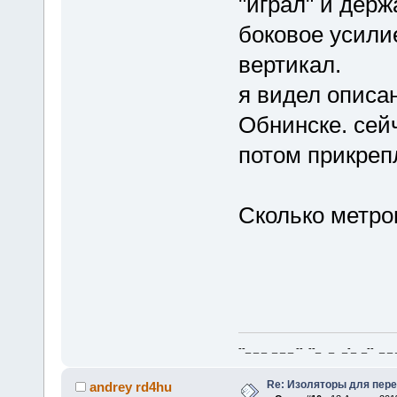
"играл" и держ
боковое усилие
вертикал.
я видел описан
Обнинске. сейч
потом прикреп
Сколько метро
--_ _ _ _ _ _ -- --_ _ _-_ _-- _ _ _
Re: Изоляторы для пер
andrey rd4hu