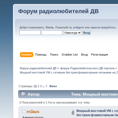
Форум радиолюбителей ДВ
Добро пожаловать,
Гость
. Пожалуйста,
войдите
или
зарегистрируйтесь
.
Начало
Помощь
Поиск
Grabber List
Вход
Регистрация
Форум радиолюбителей ДВ
»
форум Радиолюбительского ДВ портала
»
Мощный мостовой УМ с сетевым бестрансформаторным питанием на 2
Страницы: [
1
]
2
3
...
7
Вниз
Автор
Тема: Мощный мостовой
(RN3AUS) (Прочитано 79993 раз)
0 Пользователей и 1 Гость просматривают эту тему.
Мощный мостовой УМ с с
rn3aus
бестрансформаторным пит
Администратор