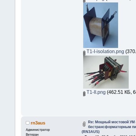
T1-I-isolation.png
(370.
T1-II.png
(462.51 КБ, 
Re: Мощный мостовой УМ
rn3aus
бестрансформаторным пит
Администратор
(RN3AUS)
Ветеран