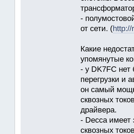
трансформатор
- полумостово
от сети. (
http:
Какие недоста
упомянутые ко
- у DK7FC нет
перегрузки и а
он самый мощн
сквозных токо
драйвера.
- Decca имеет 
сквозных токов