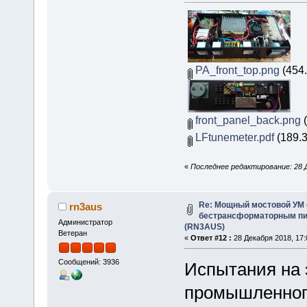
PA_front_top.png
(454.
front_panel_back.png
(
LFtunemeter.pdf
(189.3
«
Последнее редактирование: 28 Д
Re: Мощный мостовой УМ
rn3aus
бестрансформаторным пит
Администратор
(RN3AUS)
Ветеран
«
Ответ #12 :
28 Декабря 2018, 17:
Сообщений: 3936
Испытания на 
промышленного