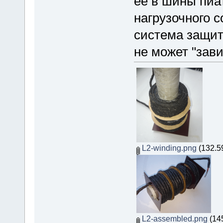
ее в шины пиа
нагрузочного с
система защит
не может "зави
L2-winding.png
(132.5
L2-assembled.png
(145