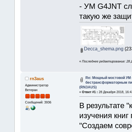
- УМ G4JNT сла
такую же защит
Decca_shema.png
(23
«
Последнее редактирование: 28 Д
Re: Мощный мостовой УМ
rn3aus
бестрансформаторным пит
Администратор
(RN3AUS)
Ветеран
«
Ответ #1 :
28 Декабря 2018, 16:4
Сообщений: 3936
В результате 
изучения книг
"Создаем совр