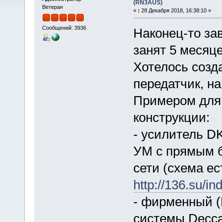
(RN3AUS)
Ветеран
«
:
28 Декабря 2018, 16:38:10 »
Сообщений: 3936
Наконец-то за
занят 5 месяце
Хотелось созд
передатчик, на 
Примером для
конструкции:
- усилитель D
УМ с прямым 
сети (схема ес
http://136.su/in
- фирменный (
системы Decca,