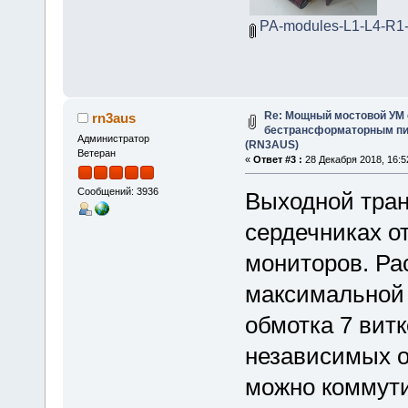
PA-modules-L1-L4-R1
Re: Мощный мостовой УМ
rn3aus
бестрансформаторным пит
Администратор
(RN3AUS)
Ветеран
«
Ответ #3 :
28 Декабря 2018, 16:5
Сообщений: 3936
Выходной тран
сердечниках о
мониторов. Ра
максимальной 
обмотка 7 витк
независимых об
можно коммут