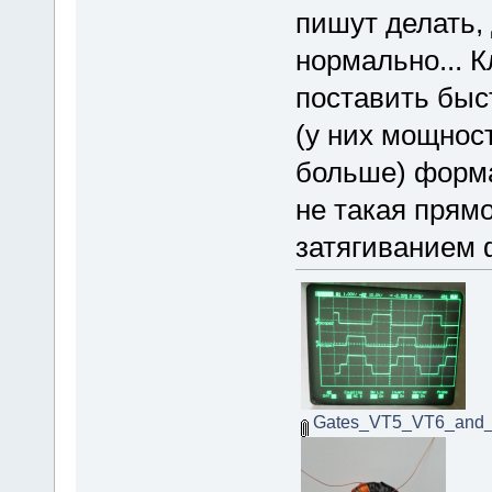
пишут делать, 
нормально... 
поставить быст
(у них мощнос
больше) форма
не такая прям
затягиванием 
Gates_VT5_VT6_and_d