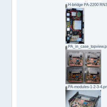
H-bridge PA-2200 R
PA_in_case_topview.
PA-modules-1-2-3-4.p