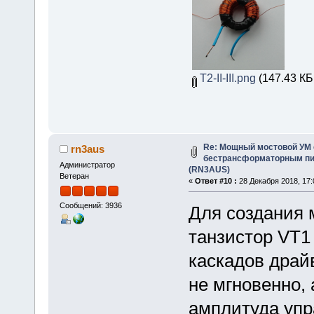
T2-II-III.png
(147.43 КБ
Re: Мощный мостовой УМ
rn3aus
бестрансформаторным пит
Администратор
(RN3AUS)
Ветеран
«
Ответ #10 :
28 Декабря 2018, 17:
Сообщений: 3936
Для создания м
танзистор VT1
каскадов драй
не мгновенно, 
амплитуда упр