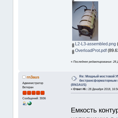
L2-L3-assembled.png
(
OverloadProt.pdf
(89.6
«
Последнее редактирование: 28 Д
Re: Мощный мостовой У
rn3aus
бестрансформаторным п
Администратор
(RN3AUS)
Ветеран
«
Ответ #6 :
28 Декабря 2018, 16:5
Сообщений: 3936
Емкость конту