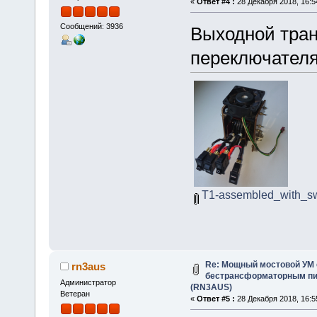
«
Ответ #4 :
28 Декабря 2018, 16:5
Сообщений: 3936
Выходной тран
переключател
T1-assembled_with_sw
Re: Мощный мостовой УМ
rn3aus
бестрансформаторным пит
Администратор
(RN3AUS)
Ветеран
«
Ответ #5 :
28 Декабря 2018, 16:5