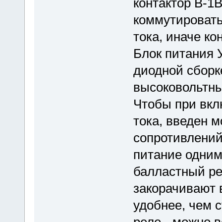
контактор В-1В
коммутировать 
тока, иначе ко
Блок питания 
диодной сборк
высоковольтны
Чтобы при вкл
тока, введен 
сопротивлений
питание одним
балластный рез
закорачивают 
удобнее, чем 
реле - можно 