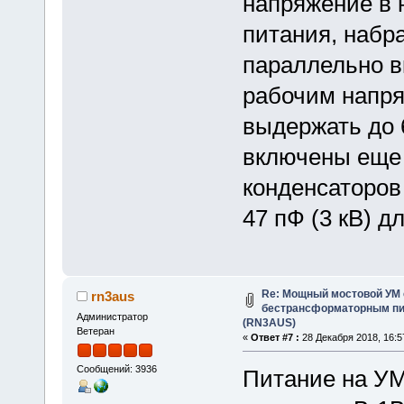
напряжение в 
питания, набр
параллельно в
рабочим напря
выдержать до 
включены еще 
конденсаторов 
47 пФ (3 кВ) д
Re: Мощный мостовой УМ
rn3aus
бестрансформаторным пит
Администратор
(RN3AUS)
Ветеран
«
Ответ #7 :
28 Декабря 2018, 16:5
Сообщений: 3936
Питание на УМ