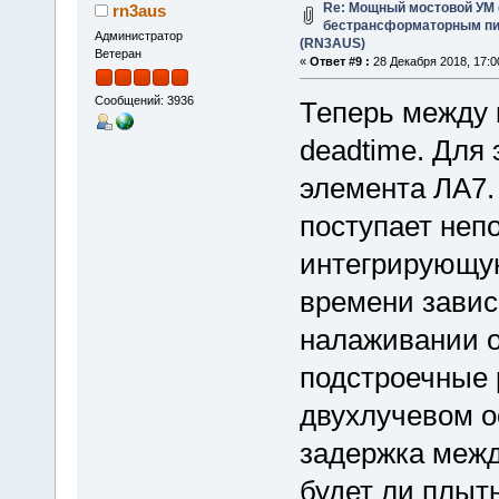
Re: Мощный мостовой УМ
rn3aus
бестрансформаторным пит
Администратор
(RN3AUS)
Ветеран
«
Ответ #9 :
28 Декабря 2018, 17:0
Сообщений: 3936
Теперь между 
deadtime. Для
элемента ЛА7.
поступает непо
интегрирующую
времени завис
налаживании о
подстроечные 
двухлучевом о
задержка межд
будет ли плыт