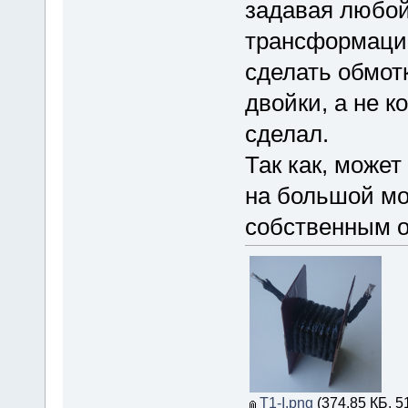
задавая любо
трансформации
сделать обмотк
двойки, а не к
сделал.
Так как, может
на большой мо
собственным 
T1-I.png
(374.85 КБ, 5