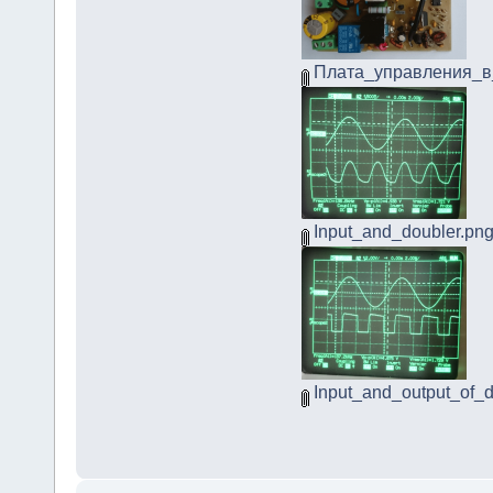
Плата_управления_в
Input_and_doubler.pn
Input_and_output_of_d