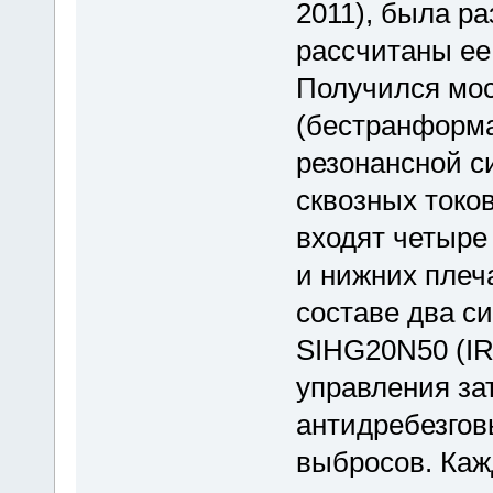
2011), была р
рассчитаны ее
Получился мо
(бестранформа
резонансной с
сквозных токов
входят четыре
и нижних плеч
составе два с
SIHG20N50 (IR
управления за
антидребезгов
выбросов. Ка