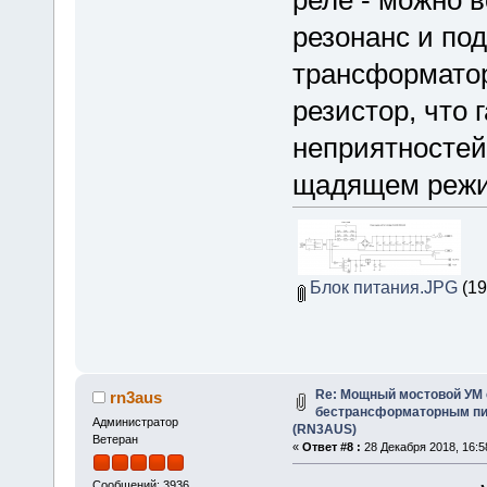
резонанс и по
трансформатор
резистор, что 
неприятностей,
щадящем режи
Блок питания.JPG
(19
Re: Мощный мостовой УМ
rn3aus
бестрансформаторным пит
Администратор
(RN3AUS)
Ветеран
«
Ответ #8 :
28 Декабря 2018, 16:5
Сообщений: 3936