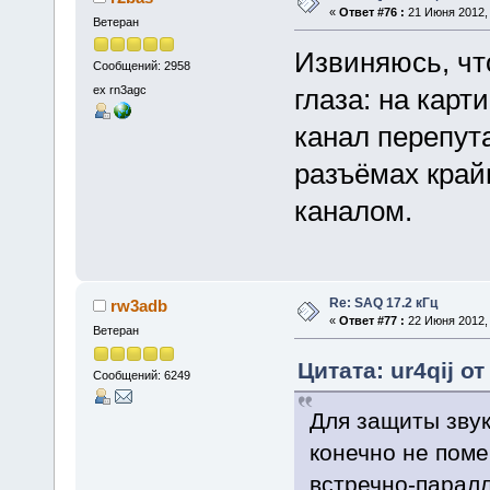
«
Ответ #76 :
21 Июня 2012, 
Ветеран
Извиняюсь, что
Сообщений: 2958
ex rn3agc
глаза: на кар
канал перепут
разъёмах край
каналом.
Re: SAQ 17.2 кГц
rw3adb
«
Ответ #77 :
22 Июня 2012, 
Ветеран
Цитата: ur4qij о
Сообщений: 6249
Для защиты зву
конечно не поме
встречно-парал