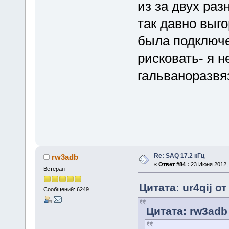
из за двух раз
так давно выго
была подключе
рисковать- я н
гальваноразвяз
--_ _ _ _ _ _ -- --_ _ _-_ _-- _ _ _
Re: SAQ 17.2 кГц
rw3adb
«
Ответ #84 :
23 Июня 2012, 
Ветеран
Цитата: ur4qij о
Сообщений: 6249
Цитата: rw3adb