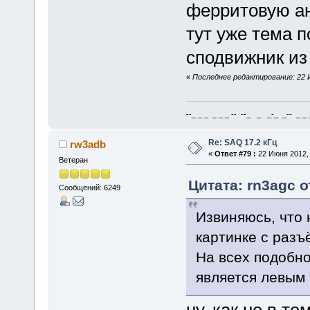
ферритовую ан
тут уже тема п
сподвижник из
«
Последнее редактирование: 22 И
--_ _ _ _ _ _ -- --_ _ _-_ _-- _ _ _
Re: SAQ 17.2 кГц
rw3adb
«
Ответ #79 :
22 Июня 2012, 
Ветеран
Цитата: rn3agc о
Сообщений: 6249
Извиняюсь, что 
картинке с разъ
На всех подобно
является левым 
ну, как не в те