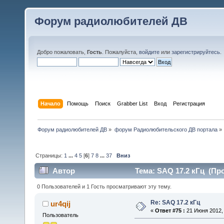
Форум радиолюбителей ДВ
Добро пожаловать,
Гость
. Пожалуйста,
войдите
или
зарегистрируйтесь
.
Начало
Помощь
Поиск
Grabber List
Вход
Регистрация
Форум радиолюбителей ДВ
»
форум Радиолюбительского ДВ портала
»
Страницы:
1
...
4
5
[
6
]
7
8
...
37
Вниз
Автор
Тема: SAQ 17.2 кГц (Про
0 Пользователей и 1 Гость просматривают эту тему.
Re: SAQ 17.2 кГц
ur4qij
«
Ответ #75 :
21 Июня 2012, 
Пользователь