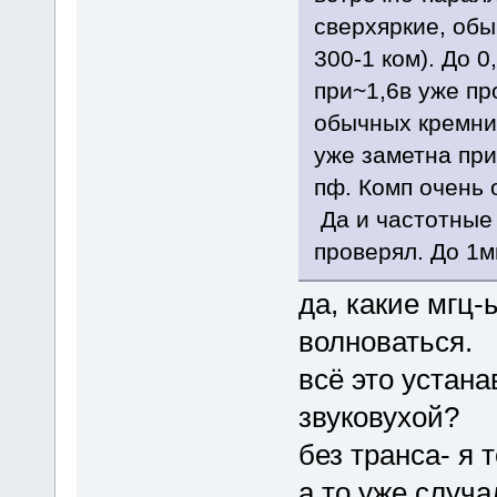
сверхяркие, обы
300-1 ком). До 
при~1,6в уже пр
обычных кремни
уже заметна при
пф. Комп очень 
Да и частотные 
проверял. До 1м
да, какие мгц-ы
волноваться.
всё это устана
звуковухой?
без транса- я 
а то уже случа