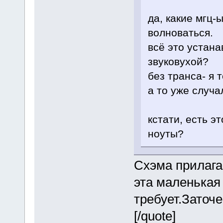
да, какие мгц-ы
волноваться.
всё это устана
звуковухой?
без транса- я 
а то уже случа
кстати, есть э
ноуты?
Схэма прилага
эта маленькая
требует.Заточ
[/quote]