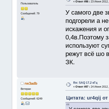
«
Ответ #86 :
23 Июня 2012, 
Пользователь
У самого две 
Сообщений: 79
подгорели а н
искажения и о
0,4в.Поэтому 
используют су
режут всё шо в
ЗК.
Re: SAQ 17.2 кГц
rw3adb
«
Ответ #87 :
24 Июня 2012, 
Ветеран
Цитата: ur4qij о
Сообщений: 6249
У самого две зв