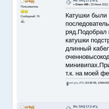
Re: SAQ 17.2 кГц
ur4qij
«
Ответ #85 :
23 Июня 2012, 
Пользователь
Катушки были 
Сообщений: 79
последовательн
ряд.Подобрал к
катушки подст
длинный кабе
оченновысоко
минивипах.Пр
т.к. на моей ф
ант.усь.JPG
(54.88 КБ, 1098x655
Re: SAQ 17.2 кГц
ur4qij