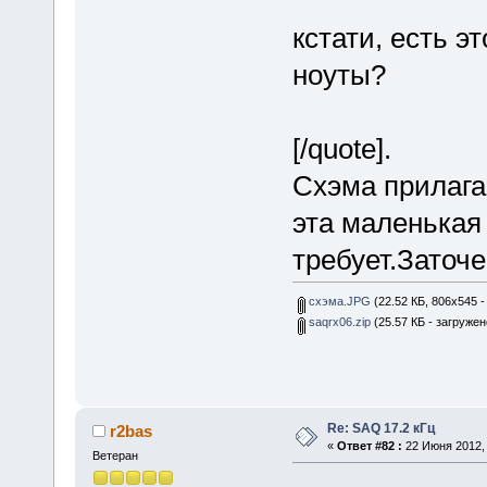
кстати, есть э
ноуты?
[/quote].
Схэма прилага
эта маленькая
требует.Заточ
схэма.JPG
(22.52 КБ, 806x545 -
saqrx06.zip
(25.57 КБ - загружен
Re: SAQ 17.2 кГц
r2bas
«
Ответ #82 :
22 Июня 2012, 
Ветеран