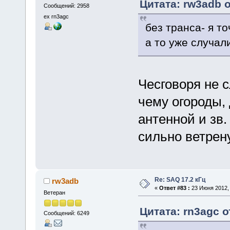
Цитата: rw3adb о
Сообщений: 2958
ex rn3agc
без транса- я то
а то уже случал
Чесговоря не 
чему огороды,
антенной и зв.
сильно ветрен
Re: SAQ 17.2 кГц
rw3adb
«
Ответ #83 :
23 Июня 2012, 
Ветеран
Цитата: rn3agc о
Сообщений: 6249