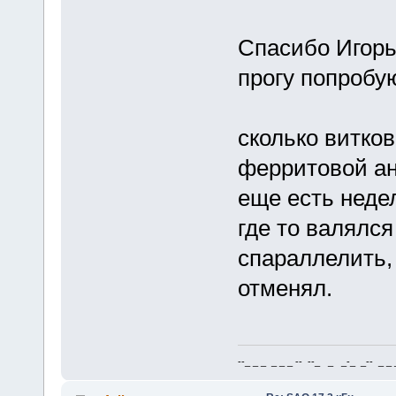
Спасибо Игорь,
прогу попробу
сколько витко
ферритовой а
еще есть недел
где то валялс
спараллелить,
отменял.
--_ _ _ _ _ _ -- --_ _ _-_ _-- _ _ _