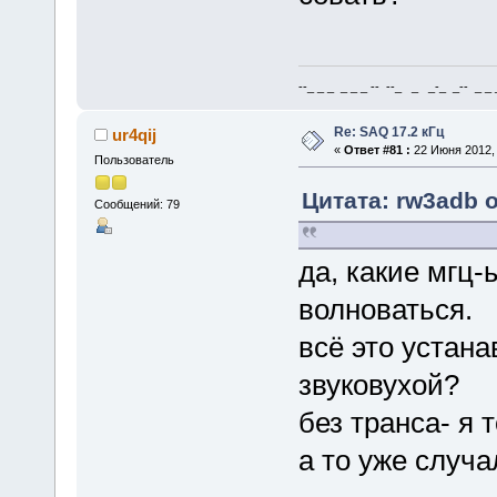
--_ _ _ _ _ _ -- --_ _ _-_ _-- _ _ _
Re: SAQ 17.2 кГц
ur4qij
«
Ответ #81 :
22 Июня 2012, 
Пользователь
Цитата: rw3adb о
Сообщений: 79
да, какие мгц-ы
волноваться.
всё это устана
звуковухой?
без транса- я 
а то уже случа