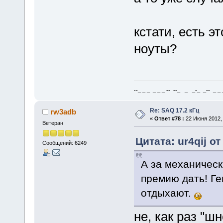
кстати, есть э
ноуты?
--_ _ _ _ _ _ -- --_ _ _-_ _-- _ _ _
Re: SAQ 17.2 кГц
rw3adb
«
Ответ #78 :
22 Июня 2012, 
Ветеран
Цитата: ur4qij о
Сообщений: 6249
А за механичес
премию дать! Ге
отдыхают.
не, как раз "