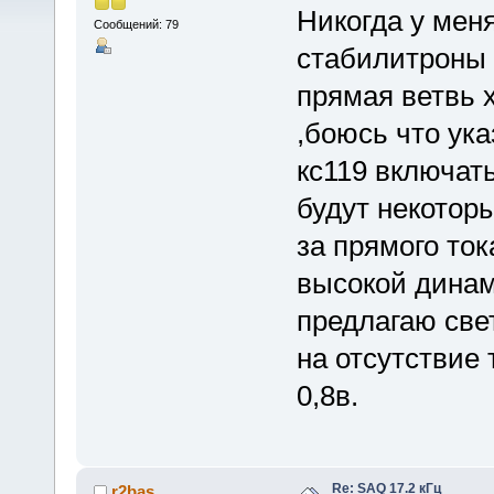
Никогда у меня
Сообщений: 79
стабилитроны 
прямая ветвь 
,боюсь что ук
кс119 включат
будут некоторы
за прямого то
высокой динам
предлагаю све
на отсутствие
0,8в.
Re: SAQ 17.2 кГц
r2bas