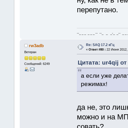
перепутано.
--_ _ _ _ _ _ -- --_ _ _-_ _-- _ _ _
Re: SAQ 17.2 кГц
rw3adb
«
Ответ #80 :
22 Июня 2012, 
Ветеран
Цитата: ur4qij о
Сообщений: 6249
а если уже делат
режимах!
да не, это лиш
можно и на МП
совать?