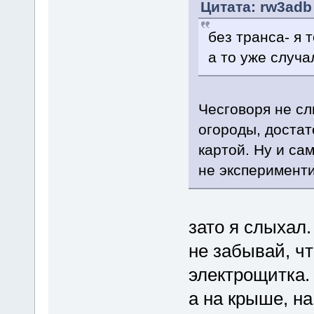
Цитата: rw3adb
без транса- я 
а то уже случа
Чесговоря не с
огороды, достат
картой. Ну и са
не эксперименти
зато я слыхал.
не забывай, чт
электрощитка. 
а на крыше, на