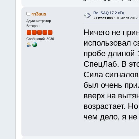
--_ _ _ _ _ _ -- --_ _ _-_ _-- _ _ _
Re: SAQ 17.2 кГц
rn3aus
«
Ответ #88 :
01 Июля 2012, 
Администратор
Ветеран
Ничего не прин
Сообщений: 3936
использовал с
пробе длиной 
СпецЛаб. В это
Сила сигналов
был очень при
вверх на вытян
возрастает. Но
чем дело, я не