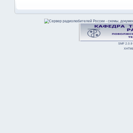
SMF 2.0.9
XHTM