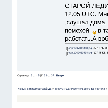
СТАРОЙ ЛЕДИ! 
12.05 UTC. Мн
,слушал дома.
помехой
в т
работать.А во
capt1207011318.jpg
(87.13 КБ, 8
capt1207011518.jpg
(127.45 КБ, 
Страницы:
1
...
4
5
[
6
]
7
8
...
37
Вверх
Форум радиолюбителей ДВ
»
форум Радиолюбительского ДВ портала
»