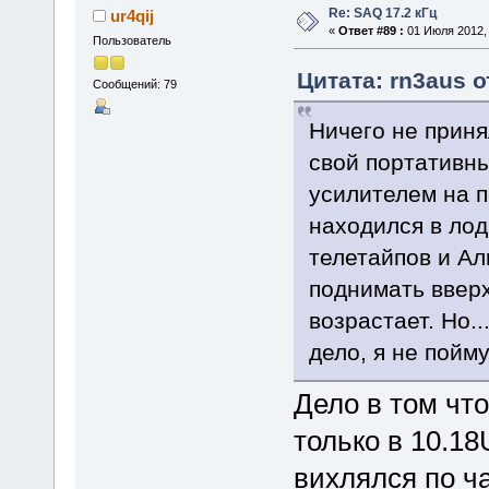
Re: SAQ 17.2 кГц
ur4qij
«
Ответ #89 :
01 Июля 2012, 
Пользователь
Цитата: rn3aus о
Сообщений: 79
Ничего не приня
свой портативны
усилителем на п
находился в лод
телетайпов и А
поднимать вверх
возрастает. Но.
дело, я не пойму
Дело в том что
только в 10.1
вихлялся по ч