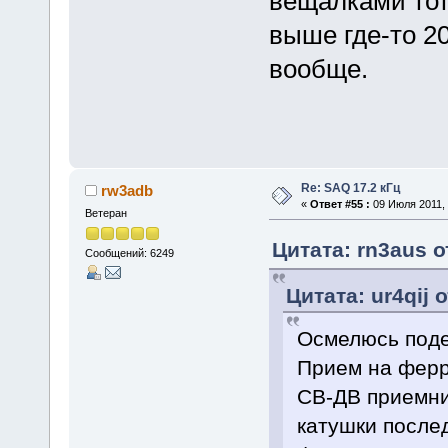
вещалками тот
выше где-то 2
вообще.
Re: SAQ 17.2 кГц
rw3adb
«
Ответ #55 :
09 Июля 2011, 
Ветеран
Цитата: rn3aus о
Сообщений: 6249
Цитата: ur4qij 
Осмелюсь поде
Прием на ферр
СВ-ДВ приемни
катушки послед