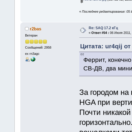
«
Последнее редактирование: 05 Ию
Re: SAQ 17.2 кГц
r2bas
«
Ответ #54 :
06 Июля 2011, 
Ветеран
Цитата: ur4qij о
Сообщений: 2958
ex rn3agc
Феррит, конечно
СВ-ДВ, два мин
За городом на
HGA при верти
Почти никакой
горизонтально