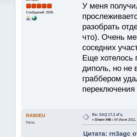
У меня получи
Сообщений: 3936
прослеживаетс
разобрать отд
что). Очень м
соседних учас
Еще хотелось 
диполь, но не
граббером уда
переключения 
Re: SAQ 17.2 кГц
RA9OEU
«
Ответ #46 :
04 Июля 2011, 
Гость
Цитата: rn3agc о