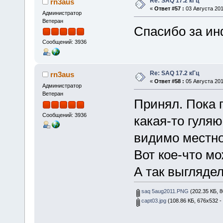
Re: SAQ 17.2 кГц
rn3aus
«
Ответ #57 :
03 Августа 201
Администратор
Ветеран
Спасибо за и
Сообщений: 3936
Re: SAQ 17.2 кГц
rn3aus
«
Ответ #58 :
05 Августа 201
Администратор
Ветеран
Принял. Пока г
Сообщений: 3936
какая-то гуляю
видимо местно
Вот кое-что мо
А так выгляде
saq 5aug2011.PNG
(202.35 КБ, 
capt03.jpg
(108.86 КБ, 676x532 -