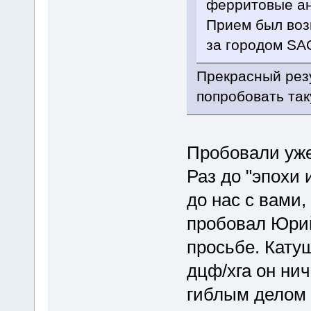
ферритовые ан
Прием был воз
за городом SAQ
Прекрасный рез
попробовать так
Пробовали уже
Раз до "эпохи 
до нас с вами,
пробовал Юрий
просьбе. Кату
дцф/хга он ни
гиблым делом 