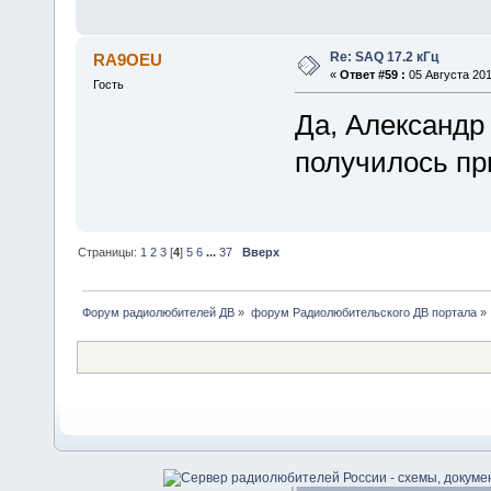
Re: SAQ 17.2 кГц
RA9OEU
«
Ответ #59 :
05 Августа 201
Гость
Да, Александр 
получилось пр
Страницы:
1
2
3
[
4
]
5
6
...
37
Вверх
Форум радиолюбителей ДВ
»
форум Радиолюбительского ДВ портала
»