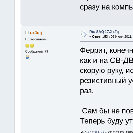
сразу на комп
Re: SAQ 17.2 кГц
ur4qij
«
Ответ #53 :
05 Июля 2011, 
Пользователь
Феррит, конеч
Сообщений: 79
как и на СВ-Д
скорую руку, и
резистивный у
раз.
Сам бы не пов
Теперь буду у
Ant 17.2kHz.jpg
(317.52 КБ, 1280