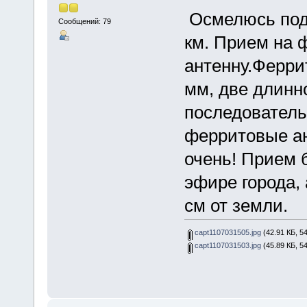
Осмелюсь под
Сообщений: 79
км. Прием на 
антенну.Ферри
мм, две длинн
последователь
ферритовые ан
очень! Прием
эфире города,
см от земли.
capt1107031505.jpg
(42.91 КБ, 5
capt1107031503.jpg
(45.89 КБ, 5