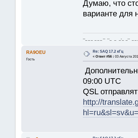
Думаю, что ст
варианте для 
--_ _ _ _ _ _ -- --_ _ _-_ _-- _ _ _
Re: SAQ 17.2 кГц
RA9OEU
«
Ответ #56 :
03 Августа 2011
Гость
Дополнительна
09:00 UTC
QSL отправлять
http://translate
hl=ru&sl=sv&