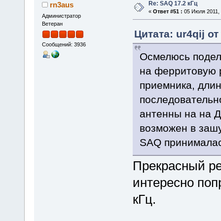
Re: SAQ 17.2 кГц
rn3aus
«
Ответ #51 :
05 Июля 2011, 
Администратор
Ветеран
Цитата: ur4qij о
Сообщений: 3936
Осмелюсь подел
на ферритовую 
приемника, дли
последовательно
антенны на на Д
возможен в заш
SAQ принималась
Прекрасный ре
интересно поп
кГц.