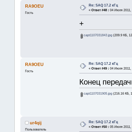
Re: SAQ 17.2 кГц
RA9OEU
«
Ответ #48 :
04 Июля 2011, 
Гость
+
capt1107031843.jpg
(209.9 КБ, 1
Re: SAQ 17.2 кГц
RA9OEU
«
Ответ #49 :
04 Июля 2011, 
Гость
Конец передач
capt1107031905.jpg
(216.16 КБ, 
Re: SAQ 17.2 кГц
ur4qij
«
Ответ #50 :
05 Июля 2011, 
Пользователь