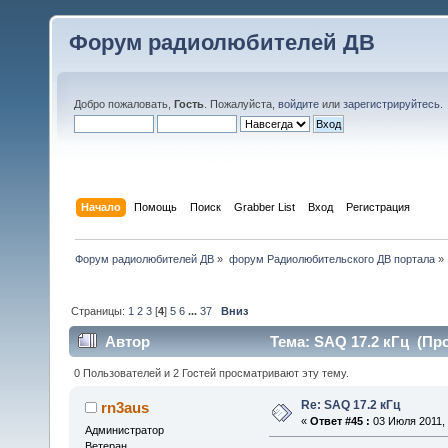
Форум радиолюбителей ДВ
Добро пожаловать,
Гость
. Пожалуйста,
войдите
или
зарегистрируйтесь
.
Начало
Помощь
Поиск
Grabber List
Вход
Регистрация
Форум радиолюбителей ДВ
»
форум Радиолюбительского ДВ портала
»
Страницы:
1
2
3
[
4
]
5
6
...
37
Вниз
Автор
Тема: SAQ 17.2 кГц (Про
0 Пользователей и 2 Гостей просматривают эту тему.
Re: SAQ 17.2 кГц
rn3aus
«
Ответ #45 :
03 Июля 2011, 
Администратор
Ветеран