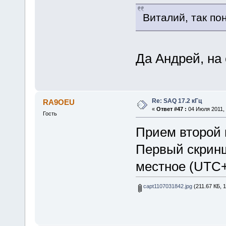
Виталий, так по
Да Андрей, на
Re: SAQ 17.2 кГц
RA9OEU
«
Ответ #47 :
04 Июля 2011, 
Гость
Прием второй 
Первый скринш
местное (UTC+
capt1107031842.jpg
(211.67 КБ, 