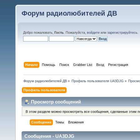
Форум радиолюбителей ДВ
Добро пожаловать,
Гость
. Пожалуйста,
войдите
или
зарегистрируйтесь
.
Начало
Помощь
Поиск
Grabber List
Вход
Регистрация
Форум радиолюбителей ДВ
»
Профиль пользователя UA3DJG
»
Просмо
Профиль пользователя
Просмотр сообщений
В этом разделе можно просмотреть все сообщения, сделанные этим п
Сообщения
Темы
Вложения
Сообщения - UA3DJG