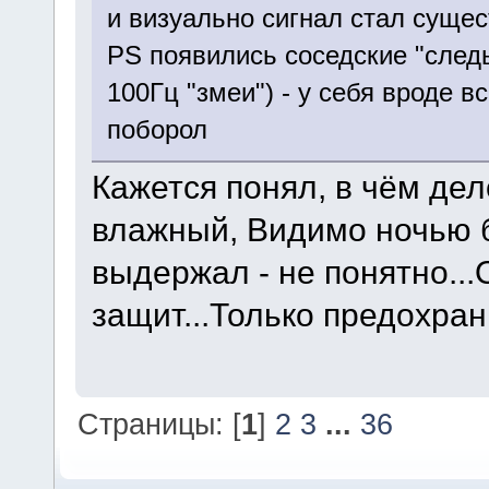
и визуально сигнал стал суще
PS появились соседские "след
100Гц "змеи") - у себя вроде в
поборол
Кажется понял, в чём дел
влажный, Видимо ночью б
выдержал - не понятно...
защит...Только предохран
Страницы: [
1
]
2
3
...
36