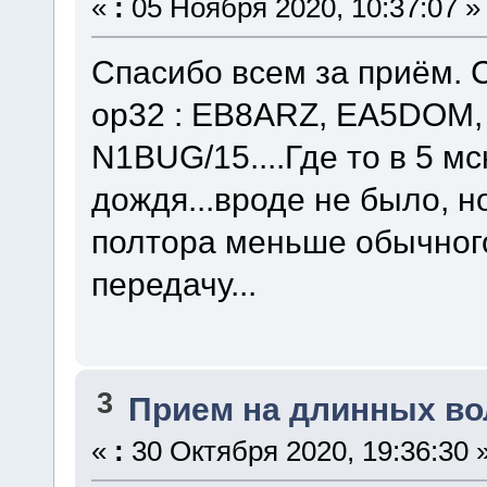
«
:
05 Ноября 2020, 10:37:07 »
Спасибо всем за приём. Се
op32 : EB8ARZ, EA5DOM, 
N1BUG/15....Где то в 5 м
дождя...вроде не было, н
полтора меньше обычного
передачу...
3
Прием на длинных во
«
:
30 Октября 2020, 19:36:30 