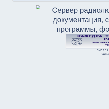
SMF 2.0.9
XHTM