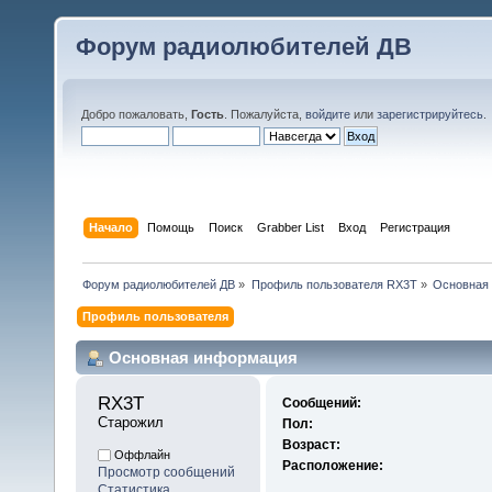
Форум радиолюбителей ДВ
Добро пожаловать,
Гость
. Пожалуйста,
войдите
или
зарегистрируйтесь
.
Начало
Помощь
Поиск
Grabber List
Вход
Регистрация
Форум радиолюбителей ДВ
»
Профиль пользователя RX3T
»
Основная
Профиль пользователя
Основная информация
RX3T 
Сообщений:
Старожил
Пол:
Возраст:
Оффлайн
Расположение:
Просмотр сообщений
Статистика