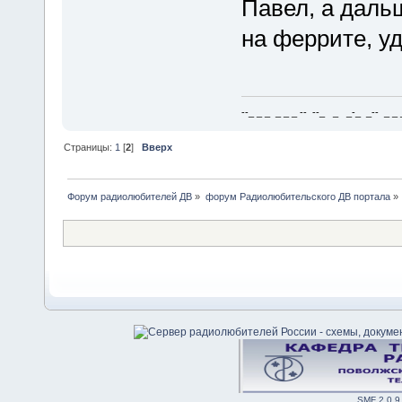
Павел, а даль
на феррите, у
--_ _ _ _ _ _ -- --_ _ _-_ _-- _ _ _
Страницы:
1
[
2
]
Вверх
Форум радиолюбителей ДВ
»
форум Радиолюбительского ДВ портала
»
SMF 2.0.9