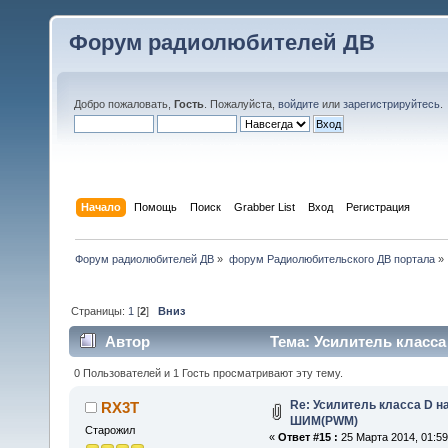
Форум радиолюбителей ДВ
Добро пожаловать,
Гость
. Пожалуйста,
войдите
или
зарегистрируйтесь
.
Начало
Помощь
Поиск
Grabber List
Вход
Регистрация
Форум радиолюбителей ДВ
»
форум Радиолюбительского ДВ портала
»
Страницы:
1
[
2
]
Вниз
Автор
Тема: Усилитель класса
0 Пользователей и 1 Гость просматривают эту тему.
Re: Усилитель класса D на
RX3T
ШИМ(PWM)
Старожил
«
Ответ #15 :
25 Марта 2014, 01:59