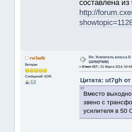
составлена из 
http://forum.cx
showtopic=112
Re: Усилитель класса D 
rw3adb
ШИМ(PWM)
Ветеран
«
Ответ #17 :
31 Марта 2014, 04:44
Сообщений: 6249
Цитата: ut7gh от
Вместо выходно
звено с трансф
усилителя в 50 