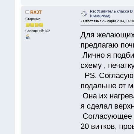
Re: Усилитель класса D 
RX3T
ШИМ(PWM)
Старожил
«
Ответ #16 :
26 Марта 2014, 14:50
Сообщений: 323
Для желающих 
предлагаю поч
Лично я подби
схему , печатку 
PS. Согласую
подальше от м
Она их нагрев
я сделал верх
Согласующее з
20 витков, про