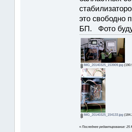
стабилизаторов
это свободно 
БП. Фото буд
IMG_20140325_153909.jpg
(190.
IMG_20140325_154133.jpg
(184.
«
Последнее редактирование: 25 М