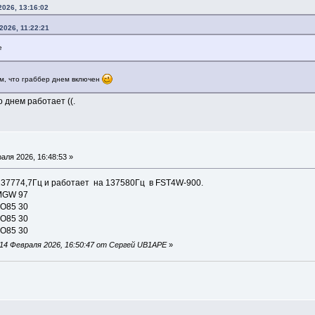
2026, 13:16:02
2026, 11:22:21
е
м, что граббер днем включен
 днем работает ((.
аля 2026, 16:48:53 »
37774,7Гц и работает на 137580Гц в FST4W-900.
2MGW 97
KO85 30
KO85 30
KO85 30
14 Февраля 2026, 16:50:47 от Сергей UB1APE
»