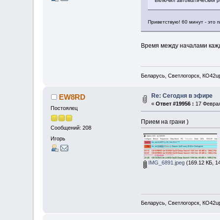
Включил автоматический ре
Приветствую! 60 минут - это
Время между началами каж
Беларусь, Светлогорск, КО42u
Re: Сегодня в эфире
EW8RD
«
Ответ #19956 :
17 Феврал
Постоялец
Прием на грани )
Сообщений: 208
Игорь
IMG_6891.jpeg
(169.12 КБ, 1
Беларусь, Светлогорск, КО42u