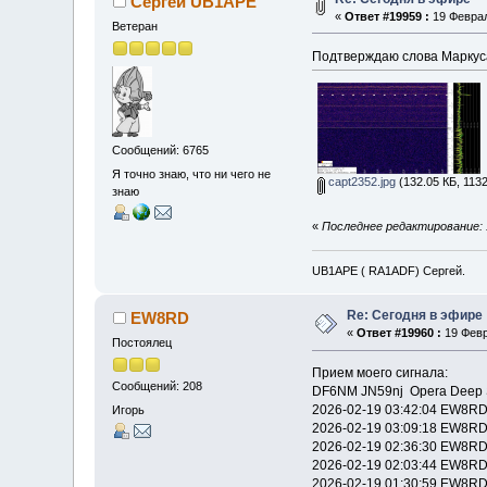
Сергей UB1APE
«
Ответ #19959 :
19 Феврал
Ветеран
Подтверждаю слова Маркуса
Сообщений: 6765
Я точно знаю, что ни чего не
capt2352.jpg
(132.05 КБ, 113
знаю
«
Последнее редактирование: 
UB1APE ( RA1ADF) Сергей.
Re: Сегодня в эфире
EW8RD
«
Ответ #19960 :
19 Февр
Постоялец
Прием моего сигнала:
Сообщений: 208
DF6NM JN59nj Opera Deep S
2026-02-19 03:42:04 EW8R
Игорь
2026-02-19 03:09:18 EW8R
2026-02-19 02:36:30 EW8R
2026-02-19 02:03:44 EW8R
2026-02-19 01:30:59 EW8R