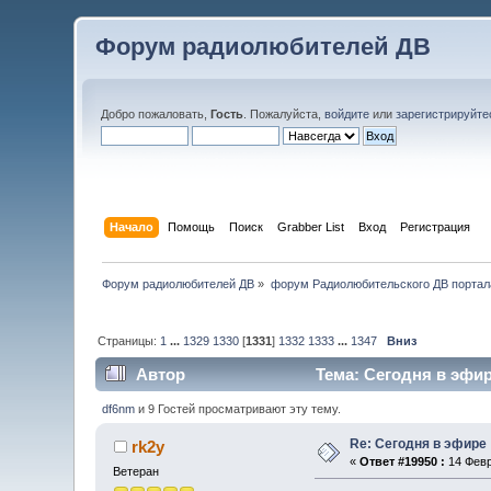
Форум радиолюбителей ДВ
Добро пожаловать,
Гость
. Пожалуйста,
войдите
или
зарегистрируйте
Начало
Помощь
Поиск
Grabber List
Вход
Регистрация
Форум радиолюбителей ДВ
»
форум Радиолюбительского ДВ портал
Страницы:
1
...
1329
1330
[
1331
]
1332
1333
...
1347
Вниз
Автор
Тема: Сегодня в эфир
df6nm
и 9 Гостей просматривают эту тему.
Re: Сегодня в эфире
rk2y
«
Ответ #19950 :
14 Февр
Ветеран