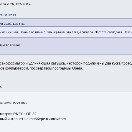
аля 2026, 13:53:00 »
6, 11:22:21
я 2026, 11:05:41
ь мой сигнал. Вполне возможно, что черточки это следы сигнала. Частота совпадает. Пока
ируете сигнал?
ансформатор и удлиняющая катушка, к которой подключены два куска провода
ое компьютером, посредством программы Opera.
p.
я 2026, 15:21:06 »
митрия RK2Y в OP-32.
ный интернет на граббере выключился