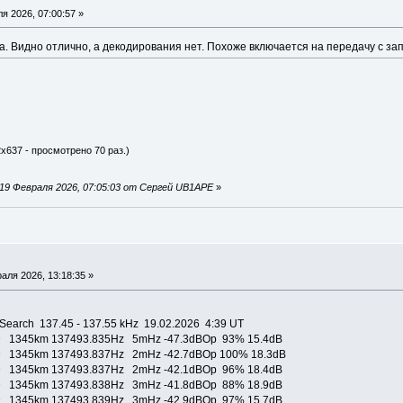
я 2026, 07:00:57 »
. Видно отлично, а декодирования нет. Похоже включается на передачу с за
2x637 - просмотрено 70 раз.)
19 Февраля 2026, 07:05:03 от Сергей UB1APE
»
аля 2026, 13:18:35 »
earch 137.45 - 137.55 kHz 19.02.2026 4:39 UT
D 1345km 137493.835Hz 5mHz -47.3dBOp 93% 15.4dB
D 1345km 137493.837Hz 2mHz -42.7dBOp 100% 18.3dB
D 1345km 137493.837Hz 2mHz -42.1dBOp 96% 18.4dB
D 1345km 137493.838Hz 3mHz -41.8dBOp 88% 18.9dB
D 1345km 137493.839Hz 3mHz -42.9dBOp 97% 15.7dB