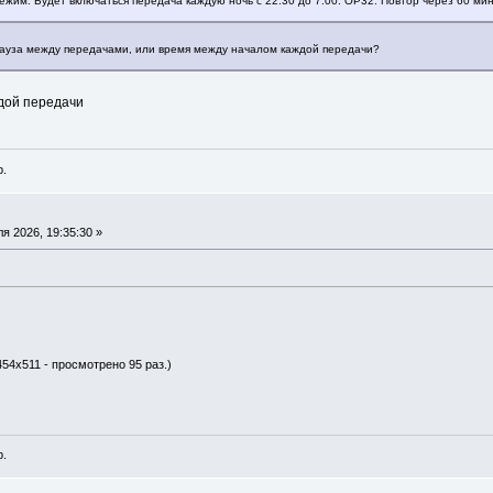
жим. Будет включаться передача каждую ночь с 22:30 до 7:00. ОР32. Повтор через 60 мин
 пауза между передачами, или время между началом каждой передачи?
дой передачи
p.
я 2026, 19:35:30 »
454x511 - просмотрено 95 раз.)
p.