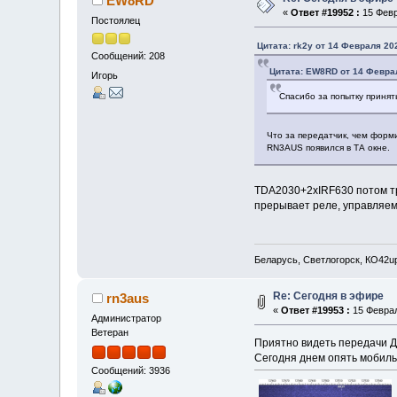
EW8RD
«
Ответ #19952 :
15 Февр
Постоялец
Цитата: rk2y от 14 Февраля 202
Сообщений: 208
Цитата: EW8RD от 14 Феврал
Игорь
Спасибо за попытку принят
Что за передатчик, чем форм
RN3AUS появился в ТА окне.
TDA2030+2xIRF630 потом тр
прерывает реле, управляем
Беларусь, Светлогорск, КО42u
Re: Сегодня в эфире
rn3aus
«
Ответ #19953 :
15 Феврал
Администратор
Ветеран
Приятно видеть передачи Д
Сегодня днем опять мобиль
Сообщений: 3936