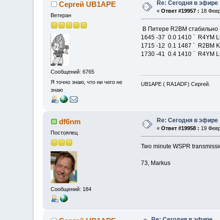
Re: Сегодня в эфире
Сергей UB1APE
«
Ответ #19957 :
18 Февр
Ветеран
В Питере R2BM стабильно -
1645 -37 0.0 1410 ` R4YM 
1715 -12 0.1 1487 ` R2BM 
1730 -41 0.4 1410 ` R4YM 
Сообщений: 6765
Я точно знаю, что ни чего не
UB1APE ( RA1ADF) Сергей.
знаю
Re: Сегодня в эфире
df6nm
«
Ответ #19958 :
19 Февр
Постоялец
Two minute WSPR transmissio
73, Markus
Сообщений: 184
Re: Сегодня в эфире