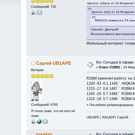
Цитата: rn3aus от 14 Февраля 
Сообщений: 732
Цитата: rk2y от 14 Февраля 
RN3AUS появился в ТА окн
Спасибо, Дмитрий!
Воспользовался приглашение
Мобильный интернет только
Re: Сегодня в эфире
Сергей UB1APE
«
Ответ #19951 :
14 Февр
Ветеран
R2BM закончил работу на 1
1200 -43 -0.1 1445 ` 4I/QK
1215 -17 0.6 1487 ` R2BM 
1245 -20 0.7 1488 ` R2BM 
1315 -18 0.7 1488 ` R2BM 
Сообщений: 6765
«
Последнее редактирование: 
Я точно знаю, что ни чего не
знаю
UB1APE ( RA1ADF) Сергей.
Re: Сегодня в эфире