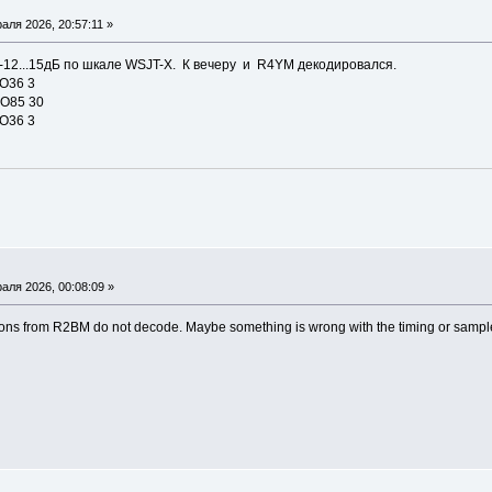
аля 2026, 20:57:11 »
12...15дБ по шкале WSJT-X. К вечеру и R4YM декодировался.
LO36 3
KO85 30
LO36 3
аля 2026, 00:08:09 »
ns from R2BM do not decode. Maybe something is wrong with the timing or sampl