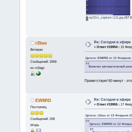
op32rx_capture (13).jpg
(57.0
Re: Сегодня в эфире
r2bas
«
Ответ #19954 :
15 Февр
Ветеран
Цитата: EW8RD от 12 Февраля 2
Сообщений: 2958
Включил автоматический режи
ex rn3agc
Приветствую! 60 минут - э
Re: Сегодня в эфире
EW8RD
«
Ответ #19955 :
17 Февр
Постоялец
Цитата: r2bas от 15 Февраля 20
Сообщений: 208
Цитата: EW8RD от 12 Феврал
Игорь