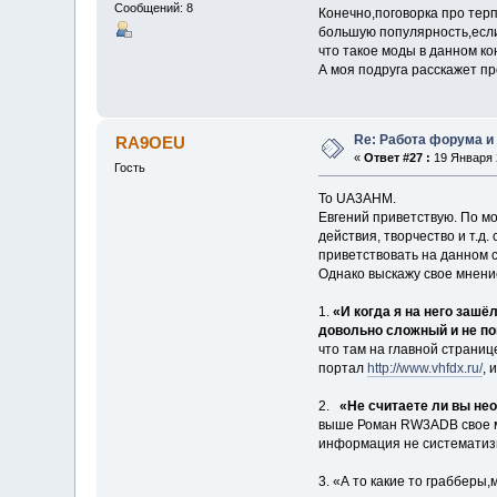
Сообщений: 8
Конечно,поговорка про терп
большую популярность,если
что такое моды в данном ко
А моя подруга расскажет пр
Re: Работа форума и
RA9OEU
«
Ответ #27 :
19 Января 2
Гость
To UA3AHM.
Евгений приветствую. По м
действия, творчество и т.д.
приветствовать на данном 
Однако выскажу свое мнени
1.
«И когда я на него зашё
довольно сложный и не по
что там на главной страниц
портал
http://www.vhfdx.ru/
, 
2.
«Не считаете ли вы не
выше Роман RW3ADB свое мн
информация не систематизи
3. «А то какие то грабберы