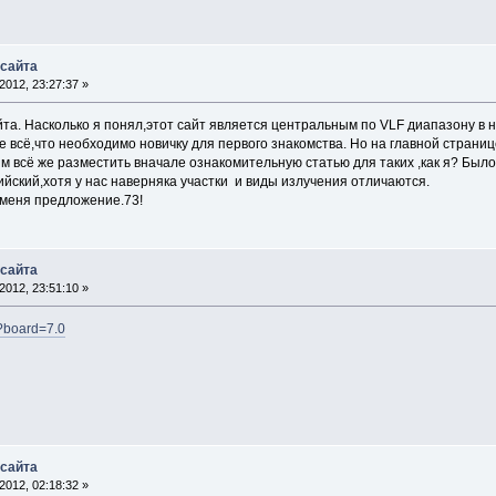
 сайта
012, 23:27:37 »
а. Насколько я понял,этот сайт является центральным по VLF диапазону в на
е всё,что необходимо новичку для первого знакомства. Но на главной стран
 всё же разместить вначале ознакомительную статью для таких ,как я? Было 
ийский,хотя у нас наверняка участки и виды излучения отличаются.
 меня предложение.73!
 сайта
012, 23:51:10 »
p?board=7.0
 сайта
012, 02:18:32 »