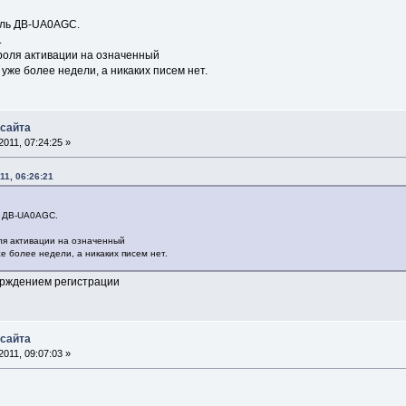
ель ДВ-UA0AGC.
.
роля активации на означенный
 уже более недели, а никаких писем нет.
 сайта
011, 07:24:25 »
11, 06:26:21
ь ДВ-UA0AGC.
ля активации на означенный
же более недели, а никаких писем нет.
ерждением регистрации
 сайта
011, 09:07:03 »