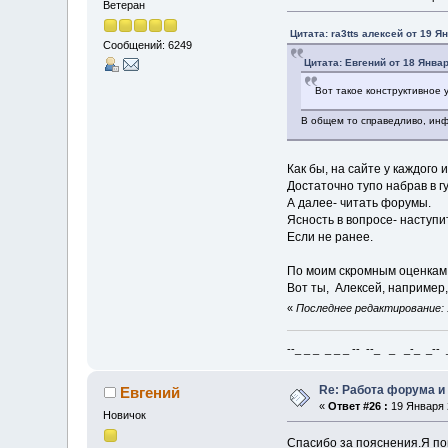
Ветеран
Цитата: ra3tts алексей от 19 Я
Сообщений: 6249
Цитата: Евгений от 18 Январ
Вот такое конструктивное 
В общем то справедливо, инф
Как бы, на сайте у каждого
Достаточно тупо набрав в г
А далее- читать форумы.
Ясность в вопросе- наступи
Если не ранее.
По моим скромным оценкам, 
Вот ты, Алексей, например,
«
Последнее редактирование: 1
--_ _ _ _ _ _ -- --_ _ _-_ _-- _ 
Re: Работа форума и
Евгений
«
Ответ #26 :
19 Января 2
Новичок
Спасибо за пояснения.Я пон