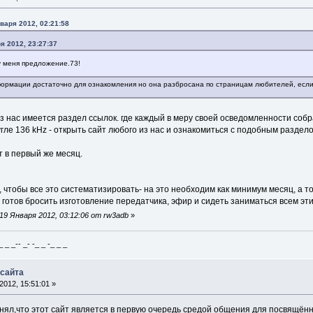
нваря 2012, 02:21:58
я 2012, 23:27:37
у меня предложение.73!
ормации достаточно для ознакомления но она разбросана по страницам любителей, если
 из нас имеется раздел ссылок. где каждый в меру своей осведомленности собр
угле 136 kHz - открыть сайт любого из нас и ознакомиться с подобным раздело
т в первый же месяц.
чтобы все это систематизировать- на это необходим как минимум месяц, а то
 готов бросить изготовление передатчика, эфир и сидеть заниматься всем эт
9 Января 2012, 03:12:06 от rw3adb
»
_ _-- _- -_ _ -_ _ _
 сайта
012, 15:51:01 »
ял,что этот сайт является в первую очередь средой общения для посвящённы