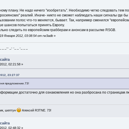
тному плану. Не надо ничего "изобретать". Необходимо четко следовать тем
росиянских" реалий. Иначе- никто не сможет наблюдать наши сигналы где бы 
льзовании полос что-то меняется, бывает. Так, например сменился "европейский
ше шансов попытаться принять Европу.
уально следить по европейским грабберам и анонсам в рассылке RSGB.
9 Января 2012, 03:08:54 от rw3adb
»
_ _-- _- -_ _ -_ _ _
 сайта
012, 02:21:58 »
012, 23:27:37
меня предложение.73!
нформации достаточно для ознакомления но она разбросана по страницам лю
ик, шептун
Алексей R3TNE. 73!
 сайта
012, 02:48:32 »