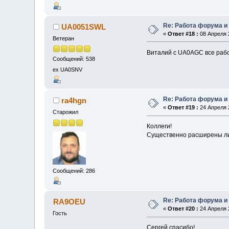
Re: Работа форума и
UA0051SWL
«
Ответ #18 :
08 Апреля 2
Ветеран
Виталий с UA0AGC все рабо
Сообщений: 538
ex UA0SNV
Re: Работа форума и
ra4hgn
«
Ответ #19 :
24 Апреля 2
Старожил
Коллеги!
Существенно расширены лим
Сообщений: 286
Re: Работа форума и
RA9OEU
«
Ответ #20 :
24 Апреля 2
Гость
Сергей спасибо!