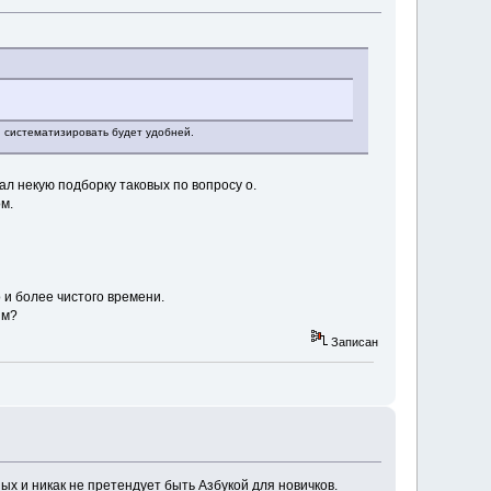
 систематизировать будет удобней.
ал некую подборку таковых по вопросу о.
м.
 и более чистого времени.
им?
Записан
х и никак не претендует быть Азбукой для новичков.