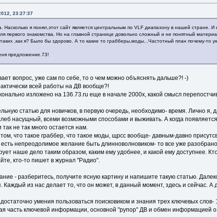
012, 23:27:37
 Насколько я понял,этот сайт является центральным по VLF диапазону в нашей стране. И к
для первого знакомства. Но на главной странице довольно сложный и не понятный матери
аких ,как я? Было бы здорово. А то какие то грабберы,моды...Частотный план почему-то у
меня предложение.73!
ает вопрос, уже сам по себе, то о чем можно объяснять дальше?! -)
рактически всей работы на ДВ вообще?!
онально изложено на 136.73.ru еще в начале 2000х, какой смысл перепостчи
ьную статью для новичков, в первую очередь, необходимо- время. Лично я, д
леб насущный, всеми возможными способами и выживать. А когда появляется с
 так не так много остается нам.
том, что такое граббер, что такое моды, щрсс вообще- давным-давно присутсв
и есть непреодолимое желание быть длинноволновиком- то все уже разобрано 
ует наше дело таким образом, каким ему удобнее, и какой ему доступнее. Кто
йте, кто-то пишет в журнал "Радио".
лание - разберитесь, получите ясную картину и напишите такую статью. Далеко
 Каждый из нас делает то, что он может, в данный момент, здесь и сейчас. А 
 достаточно умения пользоваться поисковиком и знания трех ключевых слов-
рая часть ключевой информации, основной "рупор" ДВ и обмен информацией о 