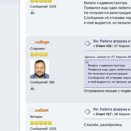
Вопрос к администратору.
Сообщений: 1029
Появился еще один любит
Не получается регистрация
Сообщение об отправке па
e-mail выдается, но прошло
Re: Работа форума и
ra4hgn
«
Ответ #16 :
07 Апреля 2
Старожил
Цитата: ua0aet от 07 Апреля 20
Вопрос к администратору.
Появился еще один любител
Не получается регистрация.
Сообщение об отправке паро
e-mail выдается, но прошло у
Сообщений: 286
Отправлено письмо с подв
Re: Работа форума и
ua0aet
«
Ответ #17 :
08 Апреля 2
Ветеран
Спасибо, разобрались.
Сообщений: 1029