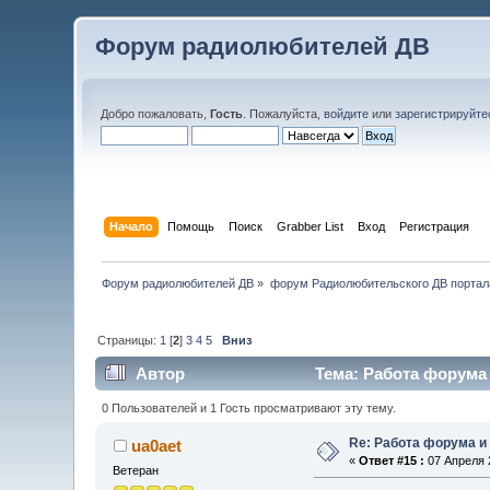
Форум радиолюбителей ДВ
Добро пожаловать,
Гость
. Пожалуйста,
войдите
или
зарегистрируйте
Начало
Помощь
Поиск
Grabber List
Вход
Регистрация
Форум радиолюбителей ДВ
»
форум Радиолюбительского ДВ портал
Страницы:
1
[
2
]
3
4
5
Вниз
Автор
Тема: Работа форума 
0 Пользователей и 1 Гость просматривают эту тему.
Re: Работа форума и
ua0aet
«
Ответ #15 :
07 Апреля 2
Ветеран