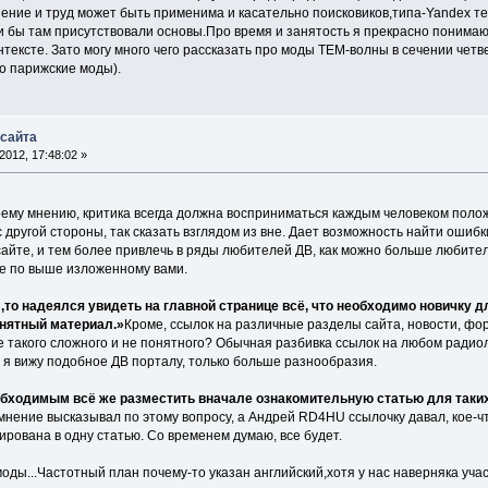
ение и труд может быть применима и касательно поисковиков,типа-Yandex те
 бы там присутствовали основы.Про время и занятость я прекрасно понимаю ,
нтексте. Зато могу много чего рассказать про моды ТЕМ-волны в сечении чет
о парижские моды).
 сайта
012, 17:48:02 »
оему мнению, критика всегда должна восприниматься каждым человеком полож
 с другой стороны, так сказать взглядом из вне. Дает возможность найти ошибк
сайте, и тем более привлечь в ряды любителей ДВ, как можно больше любите
е по выше изложенному вами.
л,то надеялся увидеть на главной странице всё, что необходимо новичку д
нятный материал.»
Кроме, ссылок на различные разделы сайта, новости, фор
е такого сложного и не понятного? Обычная разбивка ссылок на любом радио
и я вижу подобное ДВ порталу, только больше разнообразия.
обходимым всё же разместить вначале ознакомительную статью для таких 
ение высказывал по этому вопросу, а Андрей RD4HU ссылочку давал, кое-что
рована в одну статью. Со временем думаю, все будет.
,моды...Частотный план почему-то указан английский,хотя у нас наверняка уч