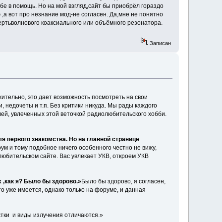
бе в помощь. Но на мой взгляд,сайт бы приобрёл гораздо
а вот про незнание мод-не согласен. Да,мне не понятно
вертьволнового коаксиального или объёмного резонатора.
Записан
ительно, это дает возможность посмотреть на свои
и, недочеты и т.п. Без критики никуда. Мы рады каждого
лей, увлеченных этой веточкой радиолюбительского хобби.
ля первого знакомства. Но на главной странице
ум и тому подобное ничего особенного честно не вижу,
любительском сайте. Вас увлекает УКВ, откроем УКВ
,как я? Было бы здорово.»
Было бы здорово, я согласен,
 уже имеется, однако только на форуме, и данная
астки и виды излучения отличаются.»