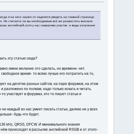
огда я на него зашёл,то надеялся увидеть на главной странице
ал. Не считаете ли вы необходимым всё же разместить вначале
казан английский,хотя у нас наверняка участки и виды излучения
вать эту статью сюда?
авно имею желание это сделать, но времени- нет.
вободное время- то всяко лучше его потратить на то,
ует на десятке разных сайтов, на паре форумов, на этом
и разложено по полкам, надо только искать и читать.
-то участвует в форумах, кто то пишет статьи и
 не каждый из нас умеет писать статьи, далеко не у всех
дальше- будь что будет.
 136 kHz, QRSS, DFCW. И минимального знания
нём происходят в рассылке английской RSGB и от этого-