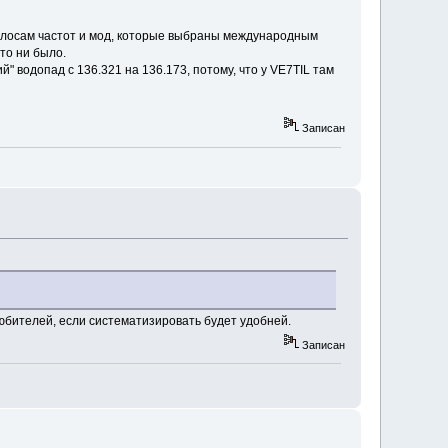
 полосам частот и мод, которые выбраны международным
то ни было.
" водопад с 136.321 на 136.173, потому, что у VE7TIL там
Записан
бителей, если систематизировать будет удобней.
Записан