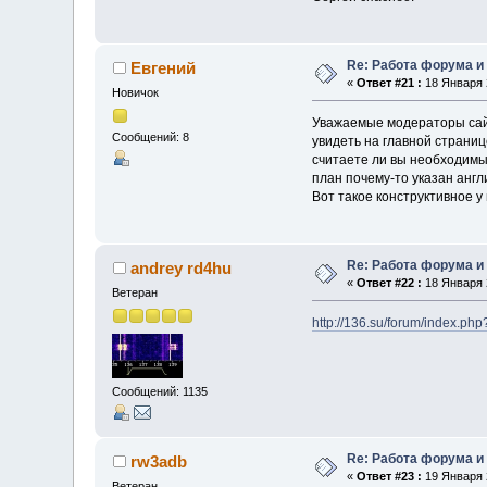
Re: Работа форума и
Евгений
«
Ответ #21 :
18 Января 2
Новичок
Уважаемые модераторы сайт
Сообщений: 8
увидеть на главной страниц
считаете ли вы необходимым
план почему-то указан англ
Вот такое конструктивное у
Re: Работа форума и
andrey rd4hu
«
Ответ #22 :
18 Января 2
Ветеран
http://136.su/forum/index.ph
Сообщений: 1135
Re: Работа форума и
rw3adb
«
Ответ #23 :
19 Января 2
Ветеран