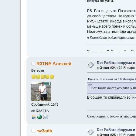
никуда не уйти.
PS- Вот еще, что. По часто
дв-сообществом. Не нужно "
PPS- Кстати, иногда в испо
меньше всего помех и боль
Поэтому, за этим надо акт
«
Последнее редактирование: 1
--_ _ _ _ _ _ -- --_ _ _-_ _-- _ 
Re: Работа форума и
R3TNE Алексей
«
Ответ #24 :
19 Января 2
Ветеран
Цитата: Евгений от 18 Января 2
Вот такое конструктивное у 
В общем то справедливо, и
Сообщений: 1543
ex.RA3TTS
Свистящий по жизни атмосфер
Re: Работа форума и
rw3adb
«
Ответ #25 :
19 Января 2