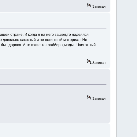
Записан
шей стране. И когда я на него зашёл,то надеялся
ице довольно сложный и не понятный материал. Не
бы здорово. А то какие то грабберы,моды...Частотный
Записан
Записан