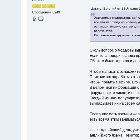
Цитата: Евгений от 18 Января 2
Сообщений: 6249
Уважаемые модераторы сайта.
всё,что необходимо новичку 
ознакомительную статью для т
отличаются.
Вот такое конструктивное у 
Сколь вопрос о модах вызыв
Если то, априори, основа п
Об этом было хорошо и доск
Чтобы написать ознакомител
Приходится зарабатывать х
чтобы побыть в эфире. Его и
В целом, вся информация о 
форуме, в том числе, и есл
Каждый из нас- популяризир
выкладывает их на своем са
Если у вас есть время и же
есть время этим заниматься.
На сегодняйшний день, уже
английского языка. Некото