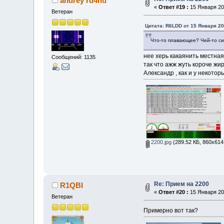
andrey rd4hu
«
Ответ #19 :
15 Января 201
Ветеран
Цитата: R6LDD от 15 Января 20
Что-то плавающее? Чей-то с
нее херь какаянить местная
Сообщений: 1135
так что ажж жуть короче жи
Александр , как и у некотор
2200.jpg
(289.52 КБ, 860x614
Re: Прием на 2200
R1QBI
«
Ответ #20 :
15 Января 201
Ветеран
Примерно вот так?