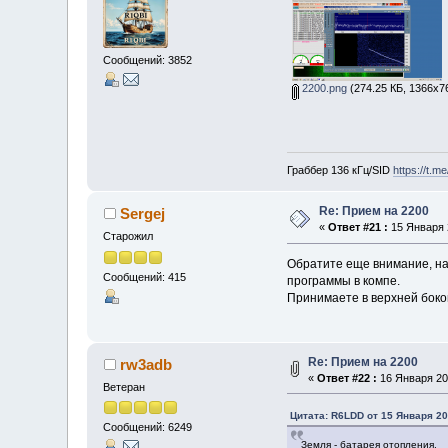
Сообщений: 3852
2200.png
(274.25 КБ, 1366x7
Граббер 136 кГц/SID
https://t.m
Re: Прием на 2200
Sergej
«
Ответ #21 :
15 Января 2
Старожил
Обратите еще внимание, на 
Сообщений: 415
программы в компе.
Принимаете в верхней боко
Re: Прием на 2200
rw3adb
«
Ответ #22 :
16 Января 201
Ветеран
Цитата: R6LDD от 15 Января 20
Сообщений: 6249
Земля - батарея отопления.