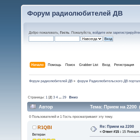
Форум радиолюбителей ДВ
Добро пожаловать,
Гость
. Пожалуйста,
войдите
или
зарегистрируйте
Начало
Помощь
Поиск
Grabber List
Вход
Регистрация
Форум радиолюбителей ДВ
»
форум Радиолюбительского ДВ портал
Страницы:
1
[
2
]
3
4
...
29
Вниз
Автор
Тема: Прием на 2200 
0 Пользователей и 1 Гость просматривают эту тему.
Re: Прием на 2200
R1QBI
«
Ответ #15 :
15 Января 2
Ветеран