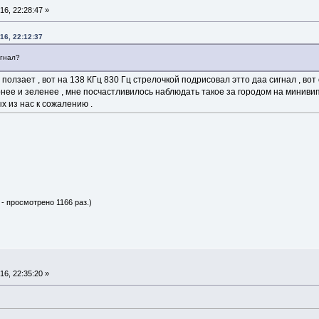
6, 22:28:47 »
16, 22:12:37
игнал?
 ползает , вот на 138 КГц 830 Гц стрелочкой подрисовал этто даа сигнал , вот
рнее и зеленее , мне посчастливилось наблюдать такое за городом на минивип
ых из нас к сожалению .
 - просмотрено 1166 раз.)
6, 22:35:20 »