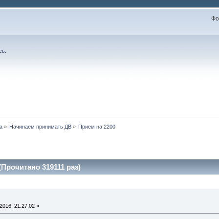
Фо
сь
.
а
»
Начинаем принимать ДВ
»
Прием на 2200
(Прочитано 319111 раз)
016, 21:27:02 »