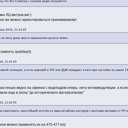
ну что без LCметра с наскока редко получается
яких ЛЦ-метров же! )
олне же можно ориентироваться принимаемому!
аря 2016, 21:13:29
 не могу дома просто вакханалия грохота помех .
лампеть граббер!))
16, 11:41:53
овной селекции, а если широкий и ХГА или ДЦФ попадают в него при настойке по шкале 1
ё частенько видно на скринах с водопадом оперы. нету интермодуляции. а если
вали еще в эпоху "до исторического матерЬялизму"
16, 11:41:53
ор смастерить, простейший хотя бы из пары китайских контуров с желтыми метками от ПЧ 
рное можно применять их на 475-477 кгц!