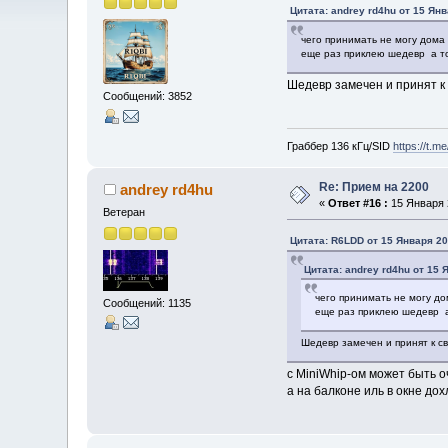
Цитата: andrey rd4hu от 15 Янв
чего принимать не могу дома 
еще раз приклею шедевр а то
Шедевр замечен и принят к
Сообщений: 3852
Граббер 136 кГц/SID
https://t.m
Re: Прием на 2200
andrey rd4hu
«
Ответ #16 :
15 Января 2
Ветеран
Цитата: R6LDD от 15 Января 20
Цитата: andrey rd4hu от 15 
чего принимать не могу до
Сообщений: 1135
еще раз приклею шедевр а
Шедевр замечен и принят к с
с MiniWhip-ом может быть о
а на балконе иль в окне до