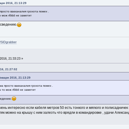
аря 2016, 21:13:29
просто вакханалия грохота помех .
 мож r6ldd не заметит
 сведению.
e/SIDgrabber
016, 21:33:23 »
16, 21:27:02
Января 2016, 21:13:29
ма просто вакханалия грохота помех .
 то мож r6ldd не заметит
ведению.
чень интересно если кабеля метров 50 есть тонкого и мягкого и полисадничек
хляк можно на крышу с ним залезть что врядли в командировке , удачи Алексан