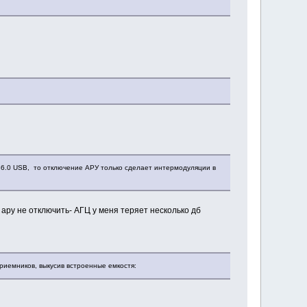
36.0 USB, то отключение АРУ только сделает интермодуляции в
 ару не отключить- АГЦ у меня теряет несколько дб
приемников, выкусив встроенные емкостя: