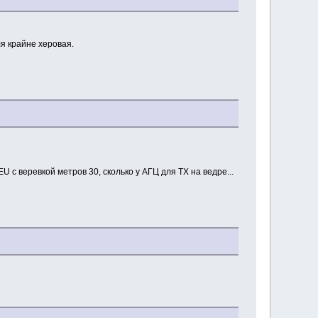
ля крайне херовая.
 с веревкой метров 30, сколько у АГЦ для ТХ на ведре...