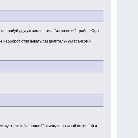
. попробуй другую землю. типа "из розетки". грабер Юры
чше наоборот отвязывать разделительным трансом и
 рискует стать "народной" командировочной антенной и