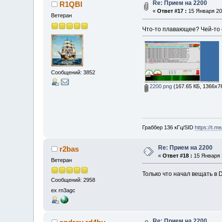
Re: Прием на 2200
R1QBI
«
Ответ #17 :
15 Января 201
Ветеран
Что-то плавающее? Чей-то 
Сообщений: 3852
2200.png
(167.65 КБ, 1366x7
Граббер 136 кГц/SID
https://t.m
Re: Прием на 2200
r2bas
«
Ответ #18 :
15 Января 2
Ветеран
Только что начал вещать в 
Сообщений: 2958
ex rn3agc
Re: Прием на 2200