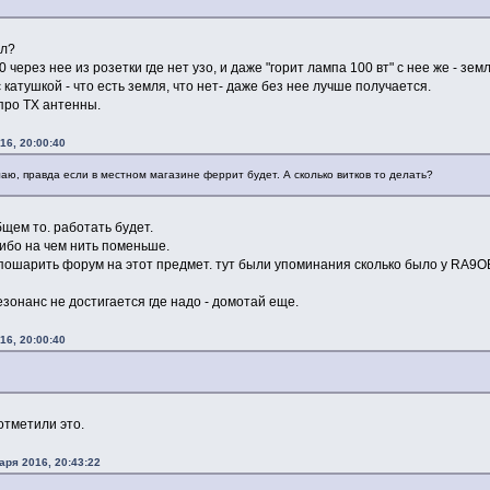
ял?
0 через нее из розетки где нет узо, и даже "горит лампа 100 вт" с нее же - зем
 катушкой - что есть земля, что нет- даже без нее лучше получается.
 про ТХ антенны.
16, 20:00:40
аю, правда если в местном магазине феррит будет. А сколько витков то делать?
щем то. работать будет.
либо на чем нить поменьше.
 пошарить форум на этот предмет. тут были упоминания сколько было у RA9OEU
езонанс не достигается где надо - домотай еще.
16, 20:00:40
 отметили это.
аря 2016, 20:43:22