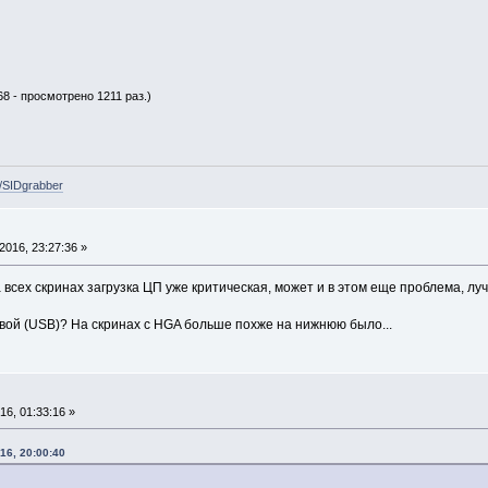
68 - просмотрено 1211 раз.)
e/SIDgrabber
016, 23:27:36 »
всех скринах загрузка ЦП уже критическая, может и в этом еще проблема, лу
вой (USB)? На скринах с HGA больше похже на нижнюю было...
6, 01:33:16 »
16, 20:00:40