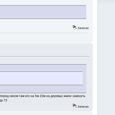
Записан
 перед окном там его на 5м-10м на деревцо какое закинуть
др 73
Записан