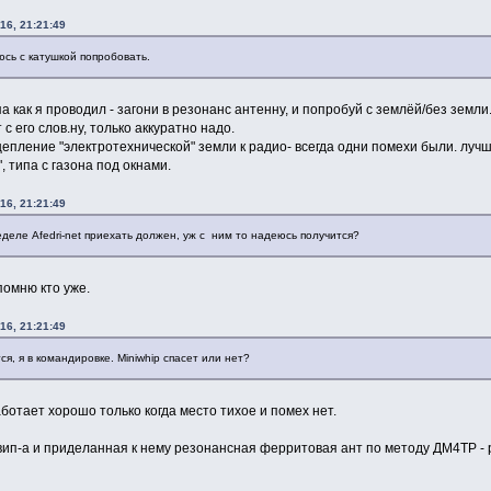
16, 21:21:49
сь с катушкой попробовать.
 как я проводил - загони в резонанс антенну, и попробуй с землёй/без земли
с его слов.ну, только аккуратно надо.
цепление "электротехнической" земли к радио- всегда одни помехи были. лу
, типа с газона под окнами.
16, 21:21:49
деле Afedri-net приехать должен, уж с ним то надеюсь получится?
 помню кто уже.
16, 21:21:49
я, я в командировке. Мiniwhip спасет или нет?
аботает хорошо только когда место тихое и помех нет.
т вип-а и приделанная к нему резонансная ферритовая ант по методу ДМ4ТР -