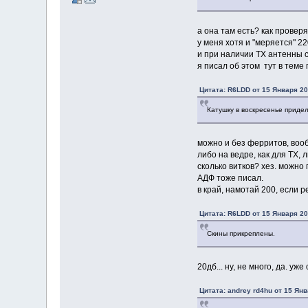
а она там есть? как провер
у меня хотя и "меряется" 22
и при наличии ТХ антенны с
я писал об этом тут в теме
Цитата: R6LDD от 15 Января 20
Катушку в воскресенье придел
можно и без ферритов, вооб
либо на ведре, как для ТХ, 
сколько витков? хез. можно
АДФ тоже писал.
в край, намотай 200, если р
Цитата: R6LDD от 15 Января 20
Скины прикреплены.
20дб... ну, не много, да. уже
Цитата: andrey rd4hu от 15 Янв