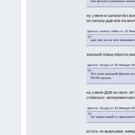
или вогнать в резонанс антен
ну, у меня ж загнали без вс
по сигналу дцф или хга вп
Цитата: andrey rd4hu от 15 Янв
шас уже ни на чего принимать
хороший повод обратно раз
Цитата: Sergej от 15 Января 20
Это если хороший фильтр осн
ПЧ-НЧ канале.
ну, у меня ДЦФ на скате. е
стабильно. экспериментиро
Цитата: Sergej от 15 Января 20
Тут нужно какой-то преселект
кстати, не выкусывая, наве