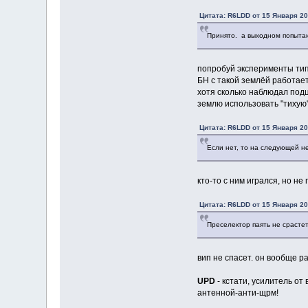
Цитата: R6LDD от 15 Января 20
Принято. а выходном попытаю
попробуй эксперименты типа
БН с такой землёй работает 
хотя сколько наблюдал под
землю использовать "тихую"
Цитата: R6LDD от 15 Января 20
Если нет, то на следующей не
кто-то с ним игрался, но не
Цитата: R6LDD от 15 Января 20
Преселектор паять не срастетс
вип не спасет. он вообще р
UPD
- кстати, усилитель о
антенной-анти-щрм!