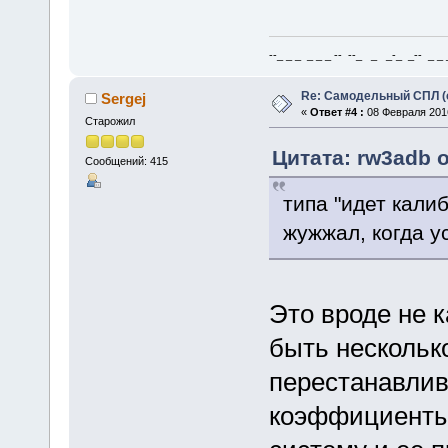
--_ _ _ _ _ _ -- --_ _ _-_ _-- _ _ _
Re: Самодельный СПЛ (
Sergej
«
Ответ #4 :
08 Февраля 2016
Старожил
Цитата: rw3adb о
Сообщений: 415
типа "идет калиб
жужжал, когда у
Это вроде не 
быть несколько
перестанавлива
коэффициенты