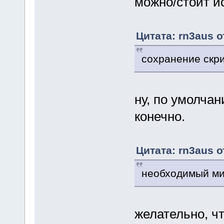
можно/стоит и
Цитата: rn3aus о
сохранение скр
ну, по умолчан
конечно.
Цитата: rn3aus о
необходимый ми
желательно, ч