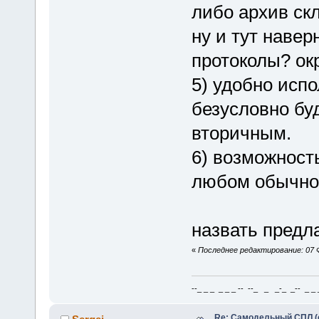
либо архив скл
ну и тут навер
протоколы? ок
5) удобно ис
безусловно бу
вторичным.
6) возможность
любом обычном
назвать предла
«
Последнее редактирование: 07 Ф
--_ _ _ _ _ _ -- --_ _ _-_ _-- _ _ _
Re: Самодельный СПЛ (