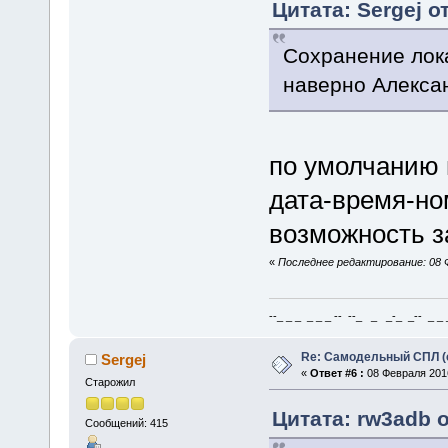
Цитата: Sergej о
Сохранение лок
наверно Алексан
по умолчанию 
дата-время-но
возможность з
«
Последнее редактирование: 08 Ф
--_ _ _ _ _ _ -- --_ _ _-_ _-- _ _ _
Re: Самодельный СПЛ (
Sergej
«
Ответ #6 :
08 Февраля 2016
Старожил
Цитата: rw3adb о
Сообщений: 415