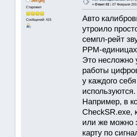
Sergej
«
Ответ #2 :
07 Февраля 2016
Старожил
Авто калибровк
Сообщений: 415
утроило прост
семпл-рейт зву
PPM-единицах 
Это несложно 
работы цифров
у каждого себ
используются.
Например, в к
CheckSR.exe, 
или же можно 
карту по сигна