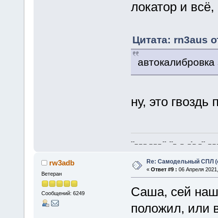
локатор и всё,
Цитата: rn3aus о
автокалибровка 
ну, это гвоздь
--_ _ _ _ _ _ -- --_ _ _-_ _-- _ _ _
Re: Самодельный СПЛ (
rw3adb
«
Ответ #9 :
06 Апреля 2021,
Ветеран
Саша, сей наш
Сообщений: 6249
положил, или 