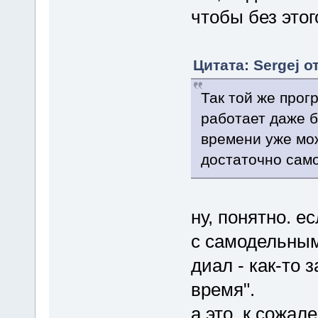
чтобы без этог
Цитата: Sergej о
Так той же прог
работает даже б
времени уже мож
достаточно само
ну, понятно. е
с самодельны
диал - как-то 
время".
а это, к сожал