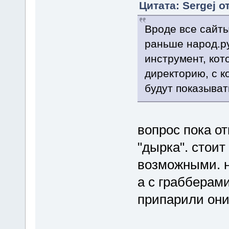
Цитата: Sergej о
Вроде все сайты
раньше народ.ру
инструмент, кот
директорию, с к
будут показывать
вопрос пока от
"дырка". стои
возможными. ну
а с грабберами
припарили они