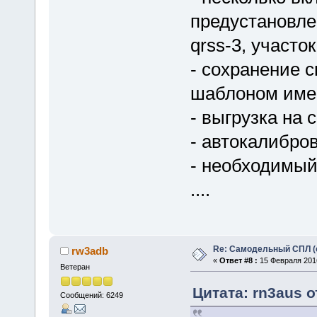
предустановле
qrss-3, участо
- сохранение 
шаблоном име
- выгрузка на 
- автокалибро
- необходимый
....
Re: Самодельный СПЛ (
rw3adb
«
Ответ #8 :
15 Февраля 2016
Ветеран
Цитата: rn3aus о
Сообщений: 6249