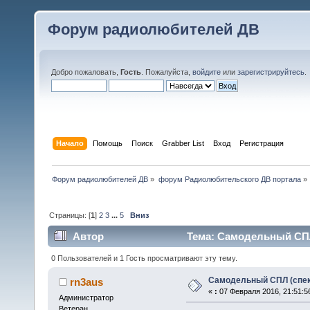
Форум радиолюбителей ДВ
Добро пожаловать,
Гость
. Пожалуйста,
войдите
или
зарегистрируйтесь
.
Начало
Помощь
Поиск
Grabber List
Вход
Регистрация
Форум радиолюбителей ДВ
»
форум Радиолюбительского ДВ портала
»
Страницы: [
1
]
2
3
...
5
Вниз
Автор
Тема: Самодельный СПЛ 
0 Пользователей и 1 Гость просматривают эту тему.
Самодельный СПЛ (спек
rn3aus
«
:
07 Февраля 2016, 21:51:5
Администратор
Ветеран