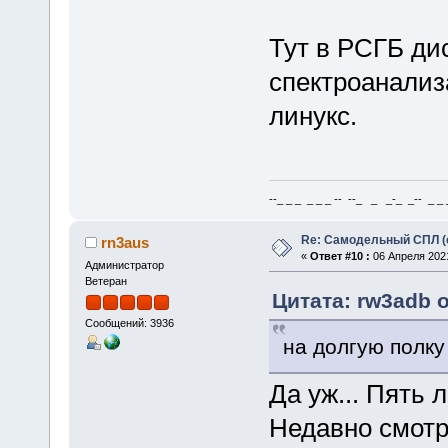
Тут в РСГБ ди
спектроанализ
линукс.
--_ _ _ _ _ _ -- --_ _ _-_ _-- _ _ _
Re: Самодельный СПЛ (
rn3aus
«
Ответ #10 :
06 Апреля 2021
Администратор
Ветеран
Цитата: rw3adb о
Сообщений: 3936
на долгую полку
Да уж... Пять 
Недавно смотр