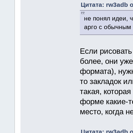
Цитата: rw3adb о
не понял идеи, 
арго с обычным
Если рисовать 
более, они уже
формата), нуж
то закладок и
такая, которая
форме какие-т
место, когда н
Цитата: rw3adb о