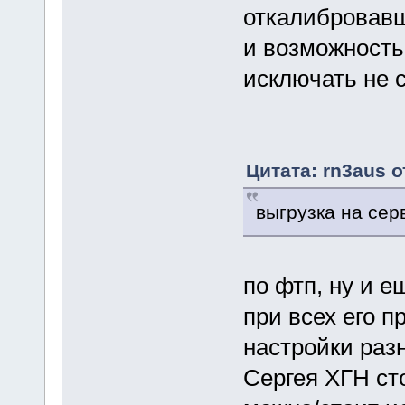
откалибровавш
и возможность 
исключать не с
Цитата: rn3aus о
выгрузка на сер
по фтп, ну и е
при всех его п
настройки разн
Сергея ХГН сто