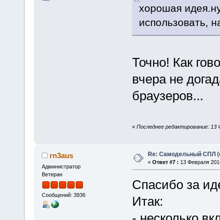
хорошая идея.ну
использовать, н
Точно! Как гов
вчера не дога
браузеров...
«
Последнее редактирование: 13 Ф
Re: Самодельный СПЛ (
rn3aus
«
Ответ #7 :
13 Февраля 2016
Администратор
Ветеран
Спасибо за ид
Сообщений: 3936
Итак:
- несколько вк