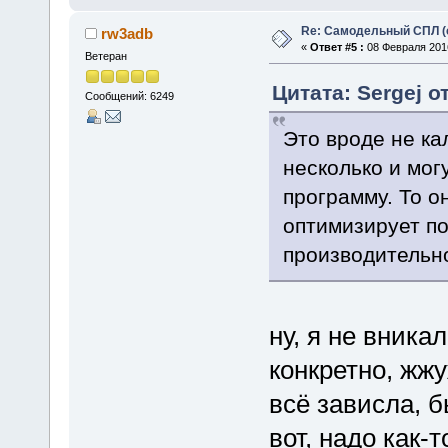
Re: Самодельный СПЛ (
rw3adb
«
Ответ #5 :
08 Февраля 2016
Ветеран
Цитата: Sergej о
Сообщений: 6249
Это вроде не ка
несколько и мог
программу. То 
оптимизирует по
производительно
ну, я не вника
конкретно, жж
всё зависла, б
вот, надо как-