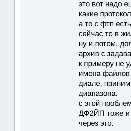
это вот надо 
какие протоко
а то с фтп ест
сейчас то в жи
ну и потом, д
архив с задав
к примеру не 
имена файлов 
диале, приним
диапазона.
с этой проблем
ДФ2ЙП тоже и 
через это.