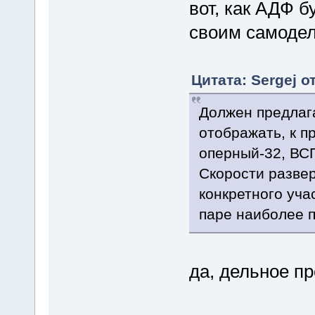
вот, как АДФ б
своим самоде
Цитата: Sergej о
Должен предлага
отображать, к п
оперный-32, ВСП
Скорости развер
конкретного уча
паре наиболее 
да, дельное п