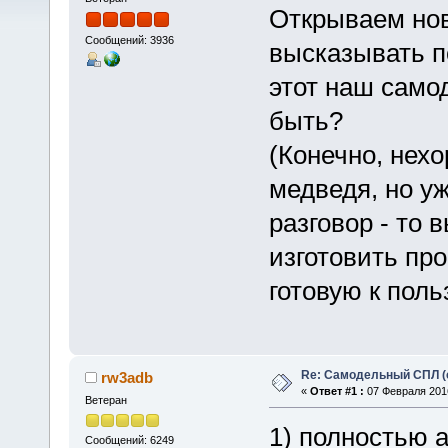
Открываем нов
Сообщений: 3936
высказывать п
этот наш само
быть?
(Конечно, нех
медведя, но уж
разговор - то 
изготовить пр
готовую к пол
Re: Самодельный СПЛ (
rw3adb
«
Ответ #1 :
07 Февраля 2016
Ветеран
1) полностью 
Сообщений: 6249