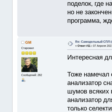
поделок, где н
но не закончен
программа, жде
Re: Самодельный СПЛ (
GM
«
Ответ #11 :
07 Апреля 2021
Старожил
Интересная дл
Тоже намечал 
Сообщений: 282
анализатор сн
шумов всяких 
анализатор дл
только селект