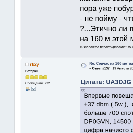
пора уже побур
- не пойму - ч
?...Этично ли 
на 160 м этой 
«
Последнее редактирование: 19 
Re: Сейчас на 160 метр
rk2y
«
Ответ #137 :
19 Августа 20
Ветеран
Цитата: UA3DJG о
Сообщений: 732
Впервые повещал
+37 dbm ( 5w ),
больше 700 спот
DP0GVN, 14500 к
цифра начисто 