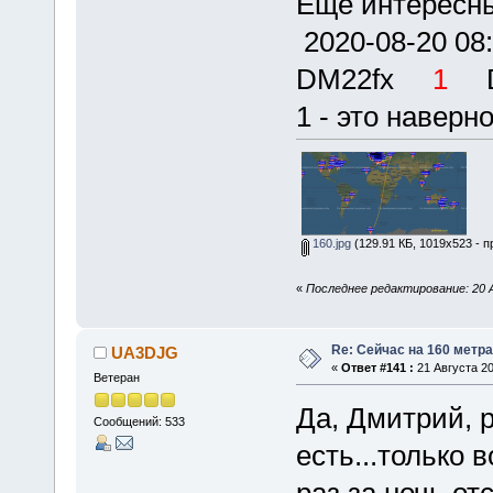
Еще интересны
2020-08-20
DM22fx
1
DP
1 - это наверн
160.jpg
(129.91 КБ, 1019x523 - п
«
Последнее редактирование: 20 А
Re: Сейчас на 160 метр
UA3DJG
«
Ответ #141 :
21 Августа 20
Ветеран
Да, Дмитрий, р
Сообщений: 533
есть...только 
раз за ночь от