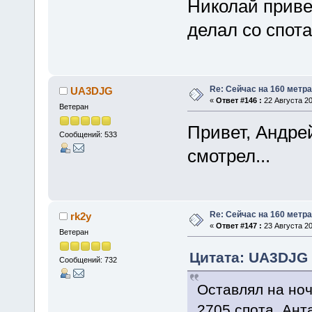
Николай привет
делал со спот
Re: Сейчас на 160 метр
UA3DJG
«
Ответ #146 :
22 Августа 20
Ветеран
Привет, Андрей
Сообщений: 533
смотрел...
Re: Сейчас на 160 метр
rk2y
«
Ответ #147 :
23 Августа 20
Ветеран
Цитата: UA3DJG о
Сообщений: 732
Оставлял на ноч
2705 спота. Ант