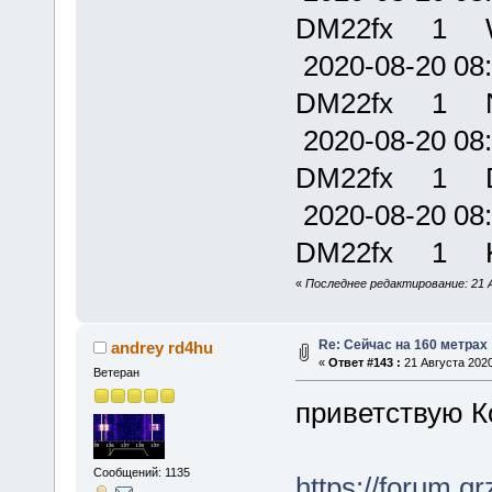
DM22fx 1 
2020-08-20
DM22fx 1 
2020-08-20
DM22fx 1 D
2020-08-20
DM22fx 1 
«
Последнее редактирование: 21 А
Re: Сейчас на 160 метрах
andrey rd4hu
«
Ответ #143 :
21 Августа 2020
Ветеран
приветствую К
Сообщений: 1135
https://forum.q