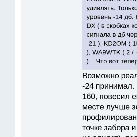
удивлять. Только
уровень -14 дб.
DX ( в скобках 
сигнала в дб чере
-21 ), KD2OM ( 15
), WA9WTK ( 2 / -
)... Что вот теп
Возможно реал
-24 принимал.
160, повесил е
месте лучше з
профилированн
точке забора 