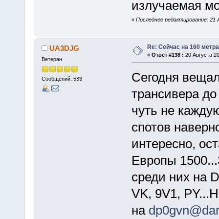
излучаемая мо
«
Последнее редактирование: 21 А
Re: Сейчас на 160 метр
UA3DJG
«
Ответ #138 :
20 Августа 20
Ветеран
Сегодня вещал
Сообщений: 533
трансивера до 
чуть не каждую
спотов наверно
интересно, ос
Европы 1500...3
среди них на 
VK, 9V1, PY...
на
dp0gvn@dar