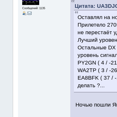
Цитата: UA3DJG
Сообщений: 1135
Оставлял на но
Прилетело 270
не перестаёт у
Лучший уровень
Остальные DX (
уровень сигнала
PY2GN ( 4 / -21
WA2TP ( 3 / -26
EA8BFK ( 37 / -
делать ?...
Ночью пошли Яп