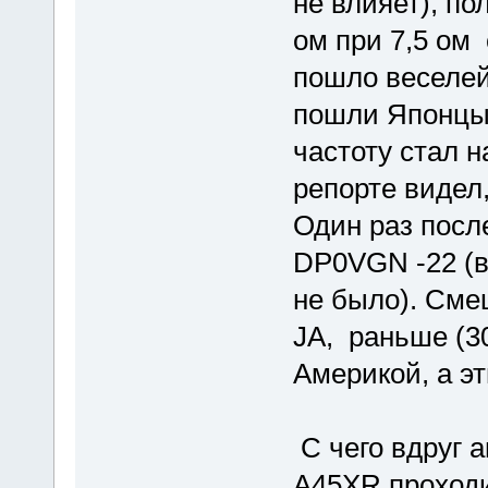
не влияет), п
ом при 7,5 ом
пошло веселей
пошли Японцы д
частоту стал н
репорте видел
Один раз после
DP0VGN -22 (в 
не было). Смеш
JA, раньше (30
Америкой, а э
С чего вдруг 
A45XR проходил