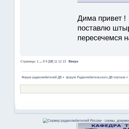
Дима привет !
поставлю штырь
пересечемся на
Страницы:
1
...
8
9
[
10
]
11
12
13
Вверх
Форум радиолюбителей ДВ
»
форум Радиолюбительского ДВ портала
»