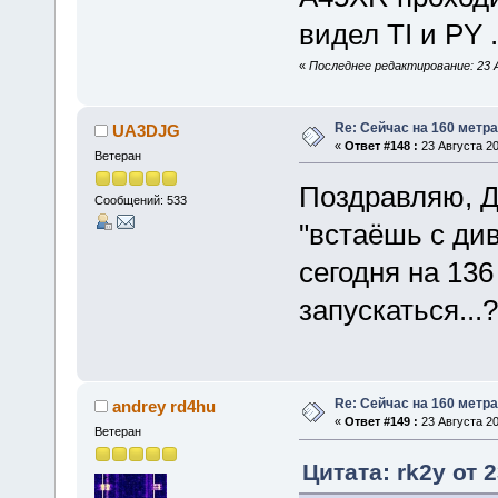
видел TI и PY 
«
Последнее редактирование: 23 А
Re: Сейчас на 160 метр
UA3DJG
«
Ответ #148 :
23 Августа 20
Ветеран
Поздравляю, Д
Сообщений: 533
"встаёшь с див
сегодня на 136 
запускаться...?
Re: Сейчас на 160 метр
andrey rd4hu
«
Ответ #149 :
23 Августа 20
Ветеран
Цитата: rk2y от 