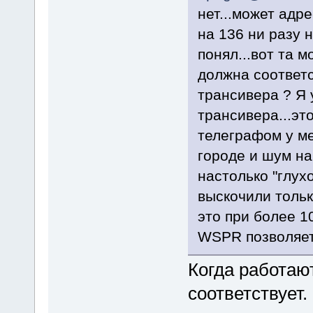
нет...может адрес
на 136 ни разу н
понял...вот та м
должна соответс
трансивера ? Я 
трансивера...эт
телеграфом у ме
городе и шум на
настолько "глух
выскочили тольк
это при более 1
WSPR позволяет 
Когда работают
соответствует.