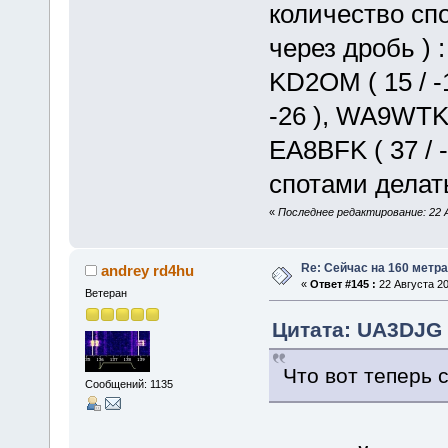
количество сп
через дробь ) :
KD2OM ( 15 / -1
-26 ), WA9WTK (
EA8BFK ( 37 / -
спотами делать
«
Последнее редактирование: 22 
Re: Сейчас на 160 метр
andrey rd4hu
«
Ответ #145 :
22 Августа 20
Ветеран
Цитата: UA3DJG о
Что вот теперь с
Сообщений: 1135