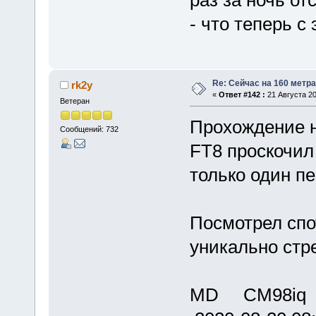
- что теперь с 
Re: Сейчас на 160 метр
rk2y
«
Ответ #142 :
21 Августа 20
Ветеран
Прохождение на
Сообщений: 732
FT8 проскочи
только один пе
Посмотрел спо
уникально стре
MD CM98iq