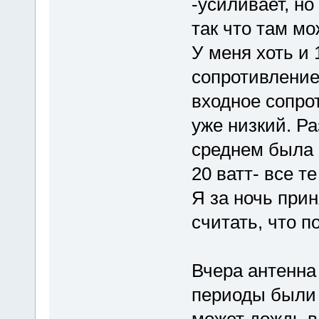
-усиливает, но
так что там мо
У меня хоть и 
сопротивление
входное сопрот
уже низкий. Р
среднем была 
20 ватт- все т
Я за ночь прин
считать, что п
Вчера антенна
периоды были 
может дождь в