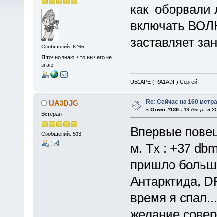
как оборвали 
включать ВОЛ
заставляет за
Сообщений: 6765
Я точно знаю, что ни чего не
знаю
UB1APE ( RA1ADF) Сергей.
Re: Сейчас на 160 метр
UA3DJG
«
Ответ #136 :
19 Августа 20
Ветеран
Впервые повещ
Сообщений: 533
м. Tx : +37 dbm
пришло больше
Антарктида, DP
время я спал.
желание совер