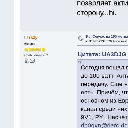
позволяет акт
сторону...hi.
Re: Сейчас на 160 метр
rk2y
«
Ответ #139 :
20 Августа 20
Ветеран
Цитата: UA3DJG о
Сообщений: 732
Сегодня вещал 
до 100 ватт. Ан
передачу. Ещё н
есть. Причём, ч
основном из Евро
канал среди них
9V1, PY...Насчёт
dp0gvn@darc.de