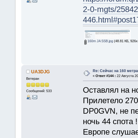
2-0-mgts/25842
446.html#post
160m JA SSB.jpg
(48.81 КБ, 926x
Re: Сейчас на 160 метр
UA3DJG
«
Ответ #144 :
22 Августа 20
Ветеран
Оставлял на н
Сообщений: 533
Прилетело 2705
DP0GVN, не пер
ночь 44 спота 
Европе слушает