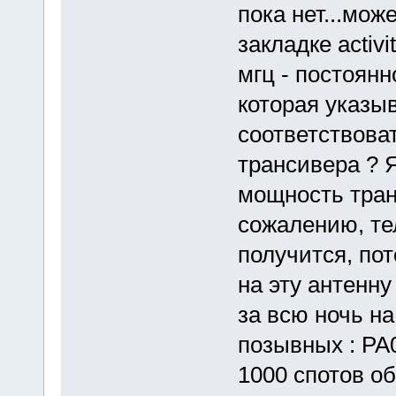
пока нет...може
закладке activi
мгц - постоянн
которая указыв
соответствова
трансивера ? 
мощность транс
сожалению, те
получится, пот
на эту антенну
за всю ночь н
позывных : PA
1000 спотов о