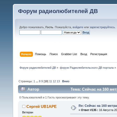
Форум радиолюбителей ДВ
Добро пожаловать,
Гость
. Пожалуйста,
войдите
или
зарегистрируйтесь
.
Начало
Помощь
Поиск
Grabber List
Вход
Регистрация
Форум радиолюбителей ДВ
»
форум Радиолюбительского ДВ портала
»
Страницы:
1
...
8
9
[
10
]
11
12
13
Вниз
Автор
Тема: Сейчас на 160 мет
0 Пользователей и 1 Гость просматривают эту тему.
Re: Сейчас на 160 метр
Сергей UB1APE
«
Ответ #135 :
16 Августа 20
Ветеран