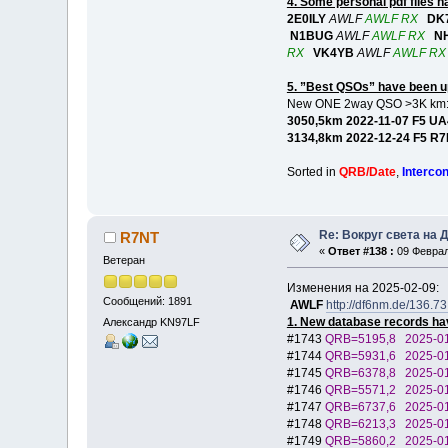
4. Some personal pdf files 
2E0ILY
AWLF
AWLF RX
DK
N1BUG
AWLF
AWLF RX
N
RX
VK4YB
AWLF
AWLF RX
5. ”Best QSOs” have been u
New ONE 2way QSO >3K km
3050,5km 2022-11-07 F5
3134,8km 2022-12-24 F
Sorted in
QRB/Date
,
Interco
Re: Вокруг света на 
R7NT
«
Ответ #138 :
09 Феврал
Ветеран
Изменения на 2025-02-09:
Сообщений: 1891
AWLF
http://df6nm.de/136.7
1. New database records ha
Александр KN97LF
#1743
QRB=5195,8 2025-
#1744
QRB=5931,6 2025-
#1745
QRB=6378,8 2025-
#1746
QRB=5571,2 2025-
#1747
QRB=6737,6 2025-
#1748
QRB=6213,3 2025
#1749
QRB=5860,2 2025