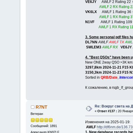
VE6JY
AWLF 2 Rating 22 ↑
AWLF 2 RX Rating 2
VK6LX
AWLF 1 Rating 36 ↑
AWLF 1 RX Rating 3
N1VF
AWLF 1 Rating 109 
AWLF 1 RX Rating 11
3. Some personal pdf files 
DL7NN
AWLF
AWLF TX
AWL
SWLEM3
AWLF RX
VE6JY
4. ”Best QSOs” have been u
New ONE 2way QSO >3K km
3297,8km 2024-11-21 F15
3150,3km 2024-11-23 F1
Sorted in
QRB/Date
,
Interco
К сожалению, в rsgb_lf_grou
Re: Вокруг света на 
R7NT
«
Ответ #137 :
20 Января 
Ветеран
Изменения на 2025-01-19:
Сообщений: 1891
AWLF
http://df6nm.de/136.7
1. New database records ha
Александр KN97LF