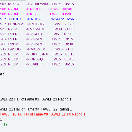
2-03 K9KFR -> 2E0ILY/900 FW15 05:15
-12-08 R2BM -> N1BUG FW2 00:48
4-12-08 R2BM -> KL7L FW2 03:28
-12-17 JH1OFX -> NH6V WSPR2 16:56
-12-17 OE9RMV -> N1BUG FW5 20:20
4-12-21 R7LP -> VK6MJM FW30 21:00
4-12-25 R7LP -> VK4YB FW5 18:50
5-01-07 R7LP -> VK2AN FW15 19:15
5-01-08 R2BM -> VK2AN FW15 18:30
-01-12 G4SDG -> VK6MJM FW15 21:30
01-19 NO3M -> DK7FC/RX FW15 05:15
-01-19 NO3M -> ON5KQ FW15 05:45
-01-19 NO3M -> EA8BFK FW15 06:15
d :
LF 22 Hall of Fame #3 ↑ AWLF 23 Rating 1
WLF 21 Hall of Fame #4 ↑ AWLF 22 Rating 1
↑ AWLF 10 TX Hall of Fame #9 ↑ AWLF 11 TX Rating 1
 1
 ↑ 19