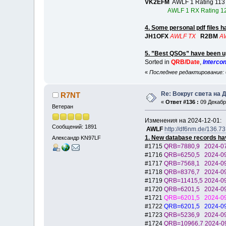
VK2EFM
AWLF 1 Rating 113
AWLF 1 RX Rating 1
4. Some personal pdf files 
JH1OFX
AWLF TX
R2BM
A
5. ”Best QSOs” have been u
Sorted in
QRB/Date
,
Intercon
«
Последнее редактирование: 
Re: Вокруг света на 
R7NT
«
Ответ #136 :
09 Декабря
Ветеран
Изменения на 2024-12-01:
Сообщений: 1891
AWLF
http://df6nm.de/136.7
1. New database records ha
Александр KN97LF
#1715
QRB=7880,9 2024-
#1716
QRB=6250,5 2024-
#1717
QRB=7568,1 2024-
#1718
QRB=8376,7 2024-
#1719
QRB=11415,5 2024
#1720
QRB=6201,5 2024-
#1721
QRB=6201,5 2024-
#1722
QRB=6201,5 2024-
#1723
QRB=5236,9 2024-
#1724
QRB=10966,7 2024