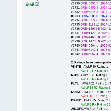
#1730
QRB=6051,7 2024-1
#1731
QRB=6859,8 2024
#1732
QRB=6944,3 202
#1733
QRB=6505,0 2024
#1734
QRB=5779,6 2024
#1735
QRB=11821,5 202
#1736
QRB=13905,5 202
#1737
QRB=14290,2 202
#1738
QRB=14606,8 202
#1739
QRB=14708,9 2025
#1740
QRB=6564,1 2025-
#1741
QRB=6147,4 2025
#1742
QRB=6052,4 2025
2. Ratings have been update
VK4YB
AWLF 40 Rating 1
AWLF 9 RX Rating 1
N1BUG
AWLF 29 Rating 1
AWLF 8 RX Rating 1
KL7L
AWLF 22 Rating 1 ↑ AW
AWLF 18 RX Rating 1
NO3M
AWLF 21 Rating 1 ↑ A
AWLF 10 TX Rating 1 
DK7FC
AWLF 15 Rating 2 ↑
AWLF 2 RX Rating 25
JH1OFX
AWLF 14 Rating 1