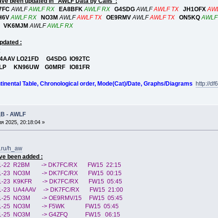
have been updated in "AWLF Data by Calls":
7FC
AWLF
AWLF RX
EA8BFK
AWLF RX
G4SDG
AWLF
AWLF TX
JH1OFX
AWL
H6V
AWLF RX
NO3M
AWLF
AWLF TX
OE9RMV
AWLF
AWLF TX
ON5KQ
AWLF
VK6MJM
AWLF
AWLF RX
pdated :
:
 UA4AAV LO21FD G4SDG IO92TC
5 R7LP KN96UW G0MRF IO81FR
ntinental Table, Chronological order, Mode(Cat)/Date, Graphs/Diagrams
http://d
ДВ - AWLF
я 2025, 20:18:04 »
3.ru/h_aw
ve been added :
01-22 R2BM -> DK7FC/RX FW15 22:15
01-23 NO3M -> DK7FC/RX FW15 00:15
01-23 K9KFR -> DK7FC/RX FW15 05:45
01-23 UA4AAV -> DK7FC/RX FW15 21:00
01-25 NO3M -> OE9RMV/15 FW15 05:45
-01-25 NO3M -> F5WK FW15 05:45
-01-25 NO3M -> G4ZFQ FW15 06:15