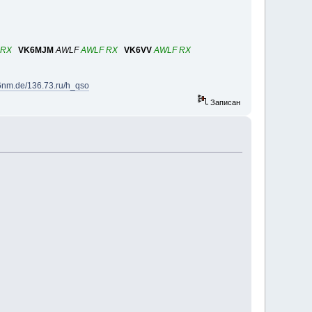
 RX
VK6MJM
AWLF
AWLF RX
VK6VV
AWLF RX
df6nm.de/136.73.ru/h_qso
Записан