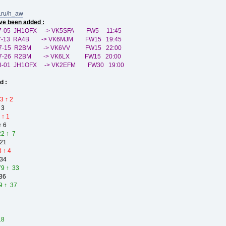
3.ru/h_aw
ve been added :
07-05 JH1OFX -> VK5SFA FW5 11:45
-07-13 RA4B -> VK6MJM FW15 19:45
4-07-15 R2BM -> VK6VV FW15 22:00
4-07-26 R2BM -> VK6LX FW15 20:00
08-01 JH1OFX -> VK2EFM FW30 19:00
d :
3 ↑ 2
 3
 ↑ 1
↑ 6
22 ↑ 7
21
 ↑ 4
 34
79 ↑ 33
36
9 ↑ 37
18