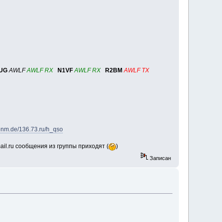
UG
AWLF
AWLF RX
N1VF
AWLF RX
R2BM
AWLF TX
f6nm.de/136.73.ru/h_qso
mail.ru сообщения из группы приходят (
)
Записан