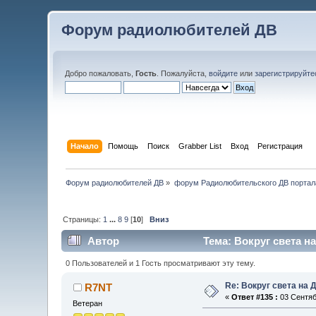
Форум радиолюбителей ДВ
Добро пожаловать,
Гость
. Пожалуйста,
войдите
или
зарегистрируйте
Начало
Помощь
Поиск
Grabber List
Вход
Регистрация
Форум радиолюбителей ДВ
»
форум Радиолюбительского ДВ портал
Страницы:
1
...
8
9
[
10
]
Вниз
Автор
Тема: Вокруг света н
0 Пользователей и 1 Гость просматривают эту тему.
Re: Вокруг света на 
R7NT
«
Ответ #135 :
03 Сентябр
Ветеран