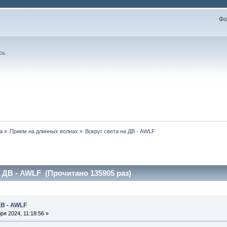
Фо
сь
.
а
»
Прием на длинных волнах
»
Вокруг света на ДВ - AWLF
а ДВ - AWLF (Прочитано 135905 раз)
ДВ - AWLF
я 2024, 11:18:56 »