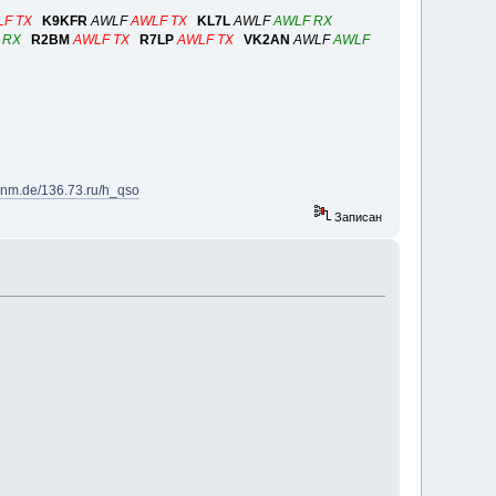
F TX
K9KFR
AWLF
AWLF TX
KL7L
AWLF
AWLF RX
 RX
R2BM
AWLF TX
R7LP
AWLF TX
VK2AN
AWLF
AWLF
f6nm.de/136.73.ru/h_qso
Записан