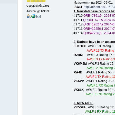
Изменения на 2024-09-01:
Сообщений: 1891
AWLF
http://df6nm.de/136.7
1. New database records ha
Александр KN97LF
#1710
QRB=7861,9 2024-
#1711
QRB=11673,5 2024
#1712
QRB=12627,9 202
#1713
QRB=12256,1 202
#1714
QRB=7756,5 2024-
2. Ratings have been update
JH1OFX
AWLF 13 Rating 3
AWLF 13 TX Rating 
R2BM
AWLF 3 Rating 15 ↑
AWLF 3 TX Rating 3
VK6MJM
AWLF 3 Rating 12 
AWLF 2 RX Rating 
RA4B
AWLF 1 Rating 55 ↑ 
AWLF 1 TX Rating 13
VK6VV
AWLF 1 Rating 76 ↑
AWLF 1 RX Rating 
VK6LX
AWLF 1 Rating 80 ↑ 
AWLF 1 RX Rating 7
3. NEW ONE :
VK5SFA
AWLF 1 Rating 111
AWLF 1 RX Rating 1