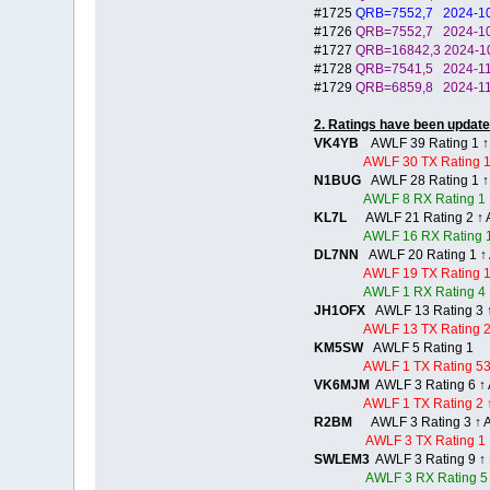
#1725
QRB=7552,7 2024-
#1726
QRB=7552,7 2024-
#1727
QRB=16842,3 2024
#1728
QRB=7541,5 2024
#1729
QRB=6859,8 2024
2. Ratings have been update
VK4YB
AWLF 39 Rating 1 ↑ 
AWLF 30 TX Rating 1
N1BUG
AWLF 28 Rating 1 ↑ 
AWLF 8 RX Rating 1
KL7L
AWLF 21 Rating 2 ↑ AW
AWLF 16 RX Rating 1
DL7NN
AWLF 20 Rating 1
AWLF 19 TX Rating 
AWLF 1 RX Rating 
JH1OFX
AWLF 13 Rating 3 ↑
AWLF 13 TX Rating 2
KM5SW
AWLF 5 Rating 1
AWLF 1 TX Rating 5
VK6MJM
AWLF 3 Rating 6 ↑ 
AWLF 1 TX Rating 2 
R2BM
AWLF 3 Rating 3 ↑ AW
AWLF 3 TX Rating 1 
SWLEM3
AWLF 3 Rating 9 ↑ 
AWLF 3 RX Rating 5 