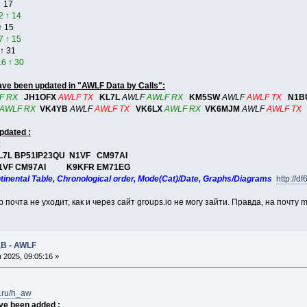
 17
2 ↑ 14
 15
7 ↑ 15
↑ 31
6 ↑ 30
have been updated in "AWLF Data by Calls":
F RX
JH1OFX
AWLF TX
KL7L
AWLF
AWLF RX
KM5SW
AWLF
AWLF TX
N1B
AWLF RX
VK4YB
AWLF
AWLF TX
VK6LX
AWLF RX
VK6MJM
AWLF
AWLF TX
pdated :
:
 KL7L BP51IP23QU N1VF CM97AI
5 N1VF CM97AI K9KFR EM71EG
ntinental Table, Chronological order, Mode(Cat)/Date, Graphs/Diagrams
http://d
p почта не уходит, как и через сайт groups.io не могу зайти. Правда, на почту 
ДВ - AWLF
2025, 09:05:16 »
3.ru/h_aw
ve been added :