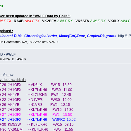
20
have been updated in "AWLF Data by Calls":
WLF TX
RA4B
AWLF TX
VK2EFM
AWLF RX
VK5SFA
AWLF RX
VK6LX
AWLF
pdated :
tinental Table
,
Chronological order
,
Mode(Cat)/Date
,
Graphs/Diagrams
http://
03 Сентября 2024, 11:22:43 от R7NT
»
ДВ - AWLF
 2024, 11:34:40 »
3.ru/h_aw
ve been added :
07-29 JH1OFX -> VK6LX FW15 18:30
09-24 JH1OFX -> KL7L/KH6 FW30 11:00
09-24 VK4YB -> KL7L/KH6 FW5 12:45
09-22 JH1OFX -> N1VF/8 FW30 12:00
-09-26 VK4YB -> N1VF/3 FW5 12:15
09-27 JH1OFX -> KL7L/KH6 FW15 14:30
09-27 JH1OFX -> KL7L/KH6 FW2 15:50
09-27 JH1OFX -> KL7L/KH6 WSPR2 15:52
09-30 KM5SW -> KL7L/KH6 FW15 08:15
-09-30 VK6MJM -> KL7L/KH6 FW5 11:55