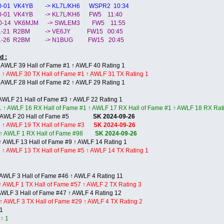
10-01 VK4YB -> KL7L/KH6 WSPR2 10:34
10-01 VK4YB -> KL7L/KH6 FW5 11:40
-10-14 VK6MJM -> SWLEM3 FW5 11:55
-11-21 R2BM -> VE6JY FW15 00:45
-11-26 R2BM -> N1BUG FW15 20:45
d :
AWLF 39 Hall of Fame #1 ↑ AWLF 40 Rating 1
 ↑ AWLF 30 TX Hall of Fame #1 ↑ AWLF 31 TX Rating 1
AWLF 28 Hall of Fame #2 ↑ AWLF 29 Rating 1
LF 21 Hall of Fame #3 ↑ AWLF 22 Rating 1
 ↑ AWLF 16 RX Hall of Fame #1 ↑ AWLF 17 RX Hall of Fame #1 ↑ AWLF 18 RX Rat
 ↑ AWLF 20 Hall of Fame #5
SK 2024-09-26
1 ↑ AWLF 19 TX Hall of Fame #3
SK 2024-09-26
4 ↑ AWLF 1 RX Hall of Fame #98
SK 2024-09-26
 AWLF 13 Hall of Fame #9 ↑ AWLF 14 Rating 1
 ↑ AWLF 13 TX Hall of Fame #5 ↑ AWLF 14 TX Rating 1
3
AWLF 3 Hall of Fame #46 ↑ AWLF 4 Rating 11
↑ AWLF 1 TX Hall of Fame #57 ↑ AWLF 2 TX Rating 3
LF 3 Hall of Fame #47 ↑ AWLF 4 Rating 12
↑ AWLF 3 TX Hall of Fame #29 ↑ AWLF 4 TX Rating 2
1
↑ 1