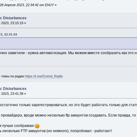
8 Апреля 2023, 22:34:42 от EI4JY
»
ic Disturbances
2023, 23:15:19 »
3, 22:31:43
очно заметили - нужна автоматизация. Мы можем вместе сообразить как это нас
е темы по радио
https://t.me/Gomel_Radio
ic Disturbances
2023, 23:41:38 »
достаточно только зарегестрироваться, но это будет работать только для ста
провайдера, вроде можно несколько ftp аккаунтов создавать. Если правда, то
ам лучше соображаю
ь несколько FTP аккаунтов (но немного), попробовал - работает!