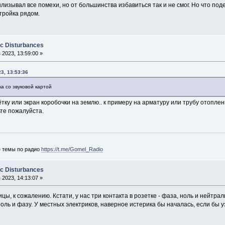
изывал все помехи, но от большинства избавиться так и не смог. Но что подел
стройка рядом.
ic Disturbances
2023, 13:59:00 »
3, 13:53:36
ка со звуковой картой
ку или экран коробочки на землю.. к примеру на арматуру или трубу отоплени
те пожалуйста.
е темы по радио
https://t.me/Gomel_Radio
ic Disturbances
2023, 14:13:07 »
цы, к сожалению. Кстати, у нас три контакта в розетке - фаза, ноль и нейтра
оль и фазу. У местных электриков, наверное истерика бы началась, если бы 