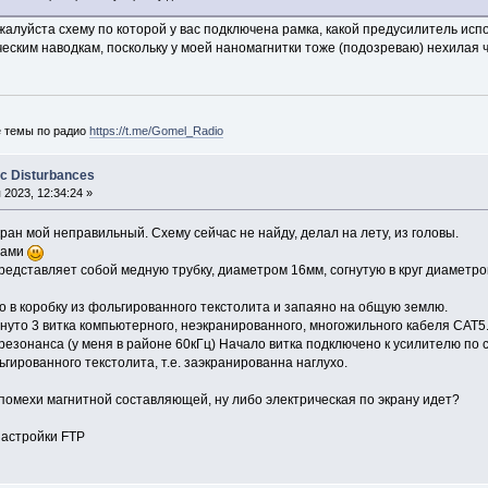
луйста схему по которой у вас подключена рамка, какой предусилитель испо
ческим наводкам, поскольку у моей наномагнитки тоже (подозреваю) нехилая 
е темы по радио
https://t.me/Gomel_Radio
ic Disturbances
2023, 12:34:24 »
кран мой неправильный. Схему сейчас не найду, делал на лету, из головы.
вами
редставляет собой медную трубку, диаметром 16мм, согнутую в круг диаметр
 в коробку из фольгированного текстолита и запаяно на общую землю.
януто 3 витка компьютерного, неэкранированного, многожильного кабеля CAT
езонанса (у меня в районе 60кГц) Начало витка подключено к усилителю по с
ьгированного текстолита, т.е. заэкранированна наглухо.
 помехи магнитной составляющей, ну либо электрическая по экрану идет?
настройки FTP