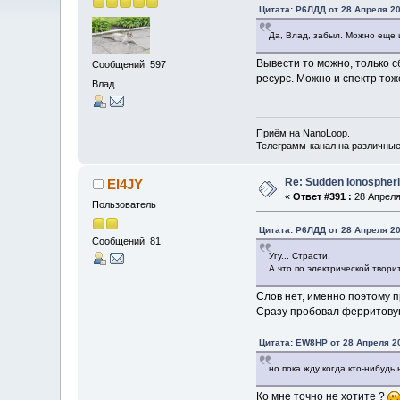
Цитата: Р6ЛДД от 28 Апреля 20
Да, Влад, забыл. Можно еще 
Вывести то можно, только с
Сообщений: 597
ресурс. Можно и спектр тоже
Влад
Приём на NanoLoop.
Телеграмм-канал на различны
Re: Sudden Ionospher
EI4JY
«
Ответ #391 :
28 Апреля 
Пользователь
Цитата: Р6ЛДД от 28 Апреля 20
Сообщений: 81
Угу... Страсти.
А что по электрической твори
Слов нет, именно поэтому п
Сразу пробовал ферритовую
Цитата: EW8HP от 28 Апреля 20
но пока жду когда кто-нибудь
Ко мне точно не хотите ?