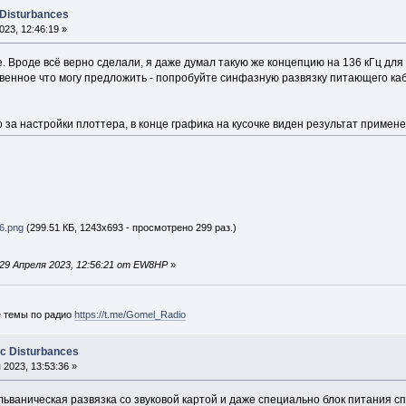
 Disturbances
23, 12:46:19 »
. Вроде всё верно сделали, я даже думал такую же концепцию на 136 кГц для
твенное что могу предложить - попробуйте синфазную развязку питающего ка
 за настройки плоттера, в конце графика на кусочке виден результат примен
6.png
(299.51 КБ, 1243x693 - просмотрено 299 раз.)
29 Апреля 2023, 12:56:21 от EW8HP
»
е темы по радио
https://t.me/Gomel_Radio
ic Disturbances
2023, 13:53:36 »
льваническая развязка со звуковой картой и даже специально блок питания 