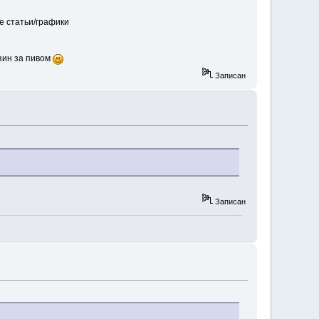
е статьи/графики
азин за пивом
Записан
Записан