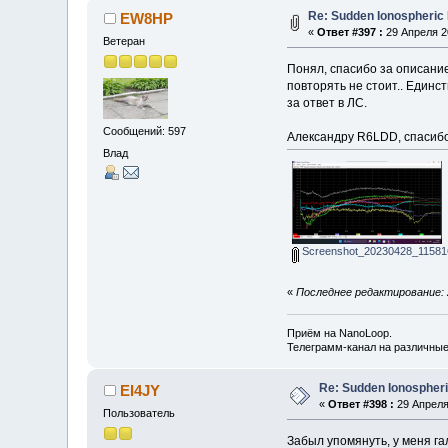
Re: Sudden Ionospheric
EW8HP
«
Ответ #397 :
29 Апреля 20
Ветеран
Понял, спасибо за описание
повторять не стоит.. Единс
за ответ в ЛС.
Сообщений: 597
Александру R6LDD, спасибо
Влад
Screenshot_20230428_11581
«
Последнее редактирование: 
Приём на NanoLoop.
Телеграмм-канал на различны
Re: Sudden Ionospher
EI4JY
«
Ответ #398 :
29 Апреля 
Пользователь
Забыл упомянуть, у меня га