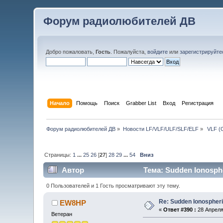
Форум радиолюбителей ДВ
Добро пожаловать,
Гость
. Пожалуйста,
войдите
или
зарегистрируйте
Начало
Помощь
Поиск
Grabber List
Вход
Регистрация
Форум радиолюбителей ДВ
»
Новости LF/VLF/ULF/SLF/ELF
»
 VLF (
Страницы:
1
...
25
26
[
27
]
28
29
...
54
Вниз
Автор
Тема: Sudden Ionosphe
0 Пользователей и 1 Гость просматривают эту тему.
Re: Sudden Ionospher
EW8HP
«
Ответ #390 :
28 Апреля 
Ветеран