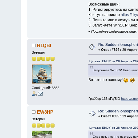
Возможные шаги:
1. Регистрируетесь на сайт
Как тут, например
https://sk
2. Пишите мне в личку или 
3. Запускаете WinSCP Keep 
«
Последнее редактирование: 2
Re: Sudden Ionospher
R1QBI
«
Ответ #394 :
29 Апреля 
Ветеран
Цитата: EI4JY от 28 Апреля 202
Запускаете WinSCP Keep remot
Вот это по нашему!
Сообщений: 3852
Граббер 136 кГц/SID
https://t.m
Re: Sudden Ionospher
EW8HP
«
Ответ #395 :
29 Апреля 
Ветеран
Цитата: EI4JY от 28 Апреля 202
Слов нет, именно поэтому пр