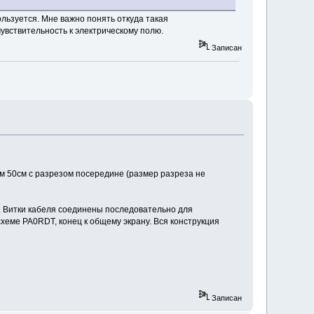
льзуется. Мне важно понять откуда такая
чувствительность к электрическому полю.
Записан
ом 50см с разрезом посередине (размер разреза не
5. Витки кабеля соединены последовательно для
хеме PA0RDT, конец к общему экрану. Вся конструкция
Записан