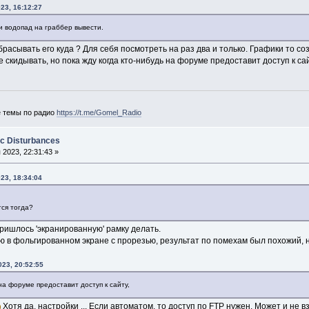
23, 16:12:27
и водопад на граббер вывести.
брасывать его куда ? Для себя посмотреть на раз два и только. Графики то с
 скидывать, но пока жду когда кто-нибудь на форуме предоставит доступ к сай
е темы по радио
https://t.me/Gomel_Radio
ic Disturbances
2023, 22:31:43 »
23, 18:34:04
тся тогда?
ришлось 'экранированную' рамку делать.
 в фольгированном экране с прорезью, результат по помехам был похожий, н
23, 20:52:55
 на форуме предоставит доступ к сайту,
Хотя да, настройки ... Если автоматом, то доступ по FTP нужен. Может и не в