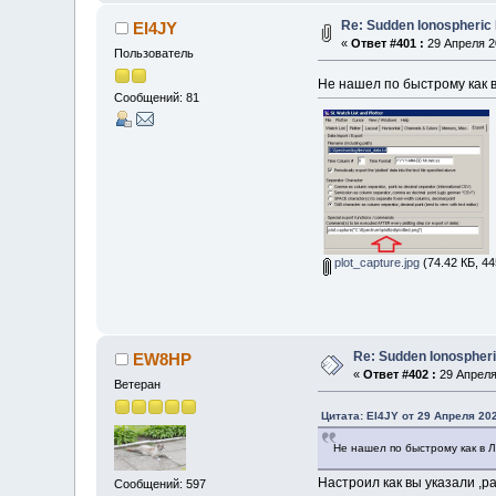
Re: Sudden Ionospheric
EI4JY
«
Ответ #401 :
29 Апреля 20
Пользователь
Не нашел по быстрому как в
Сообщений: 81
plot_capture.jpg
(74.42 КБ, 44
Re: Sudden Ionospher
EW8HP
«
Ответ #402 :
29 Апреля 
Ветеран
Цитата: EI4JY от 29 Апреля 202
Не нашел по быстрому как в Л
Настроил как вы указали ,р
Сообщений: 597