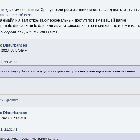
е под своим позывным. Сразу после регистрации сможете создавать статичны
yandsolar.com/users
на емайл и я вам открываю персональный доступ по FTP к вашей папке
remote directory up to date или другой синхронизатор и синхронно идем в маг
9 Апреля 2023, 01:10:23 от EI4JY
»
ic Disturbances
2023, 08:57:49 »
3, 23:41:38
e directory up to date или другой синхронизатор и
синхронно идем в магазин за пивом
e/SIDgrabber
ic Disturbances
2023, 11:40:07 »
3, 22:31:43
ишлось 'экранированную' рамку делать.