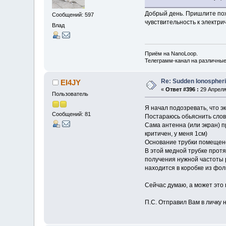
Добрый день. Пришлите пожа
Сообщений: 597
чувствительность к электри
Влад
Приём на NanoLoop.
Телеграмм-канал на различны
Re: Sudden Ionospher
EI4JY
«
Ответ #396 :
29 Апреля 
Пользователь
Я начал подозревать, что э
Сообщений: 81
Постараюсь обьяснить сло
Сама антенна (или экран) п
критичен, у меня 1см)
Основание трубки помещено
В этой медной трубке прот
получения нужной частоты р
находится в коробке из фол
Сейчас думаю, а может это
П.С. Отправил Вам в личку 