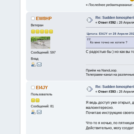
«
Последнее редактирование: 2
Re: Sudden Ionospher
EW8HP
«
Ответ #392 :
28 Апреля 
Ветеран
Цитата: EI4JY от 28 Апреля 202
Ко мне точно не хотите ?
С радостью бы ) но как вы т
Сообщений: 597
Влад
Приём на NanoLoop.
Телеграмм-канал на различны
Re: Sudden Ionospher
EI4JY
«
Ответ #393 :
28 Апреля 
Пользователь
Я ведь доступ уже открыл, 
Сообщений: 81
малоинтересно.
Почитаю инструкцию своего 
Что-то я ночью, по пятниц
Действительно, могу создат