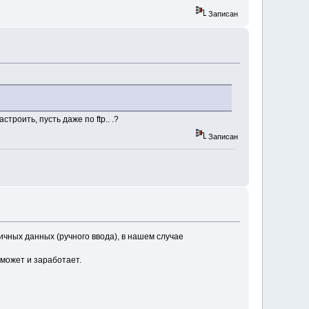
Записан
троить, пусть даже по ftp.. .?
Записан
тичных данных (ручного ввода), в нашем случае
 может и заработает.