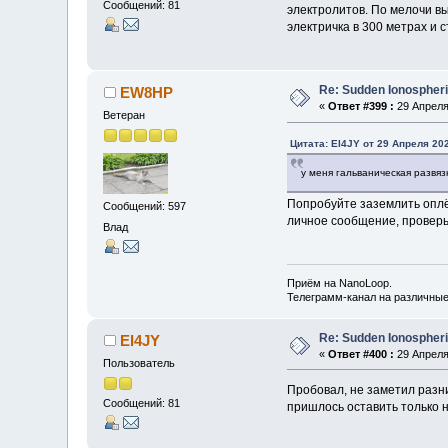
Сообщений: 81
электролитов. По мелочи выл
электричка в 300 метрах и 
Re: Sudden Ionospher
EW8HP
«
Ответ #399 :
29 Апреля 
Ветеран
Цитата: EI4JY от 29 Апреля 202
у меня гальваническая развяз
Попробуйте заземлить оплёт
Сообщений: 597
личное сообщение, проверь
Влад
Приём на NanoLoop.
Телеграмм-канал на различны
Re: Sudden Ionospher
EI4JY
«
Ответ #400 :
29 Апреля 
Пользователь
Пробовал, не заметил разни
Сообщений: 81
пришлось оставить только н