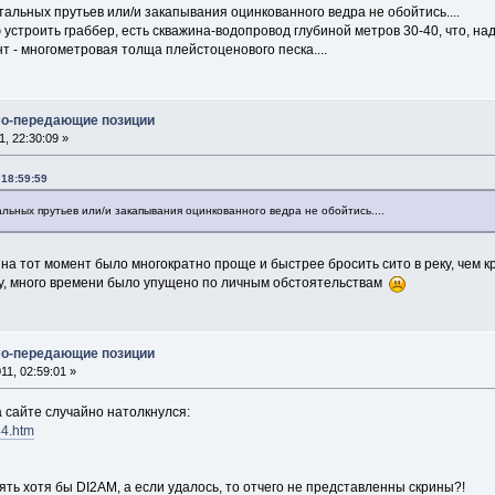
стальных прутьев или/и закапывания оцинкованного ведра не обойтись....
ю устроить граббер, есть скважина-водопровод глубиной метров 30-40, что, на
нт - многометровая толща плейстоценового песка....
мо-передающие позиции
, 22:30:09 »
 18:59:59
альных прутьев или/и закапывания оцинкованного ведра не обойтись....
о на тот момент было многократно проще и быстрее бросить сито в реку, чем к
ку, много времени было упущено по личным обстоятельствам
мо-передающие позиции
1, 02:59:01 »
 сайте случайно натолкнулся:
44.htm
ять хотя бы DI2AM, а если удалось, то отчего не представленны скрины?!