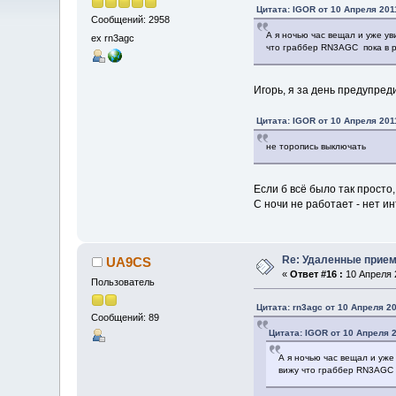
Цитата: IGOR от 10 Апреля 2011
Сообщений: 2958
А я ночью час вещал и уже ув
ex rn3agc
что граббер RN3AGC пока в р
Игорь, я за день предупреди
Цитата: IGOR от 10 Апреля 2011
не торопись выключать
Если б всё было так просто,
С ночи не работает - нет и
Re: Удаленные прие
UA9CS
«
Ответ #16 :
10 Апреля 2
Пользователь
Цитата: rn3agc от 10 Апреля 20
Сообщений: 89
Цитата: IGOR от 10 Апреля 2
А я ночью час вещал и уже
вижу что граббер RN3AGC п