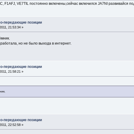
, F1AFJ, VE7TIL постоянно включены,сейчас включился JA7NI развивайся п
мо-передающие позиции
011, 21:53:34 »
ёмник.
 работала, но не было выхода в интернет.
мо-передающие позиции
011, 21:58:21 »
ник.
мо-передающие позиции
011, 22:52:58 »