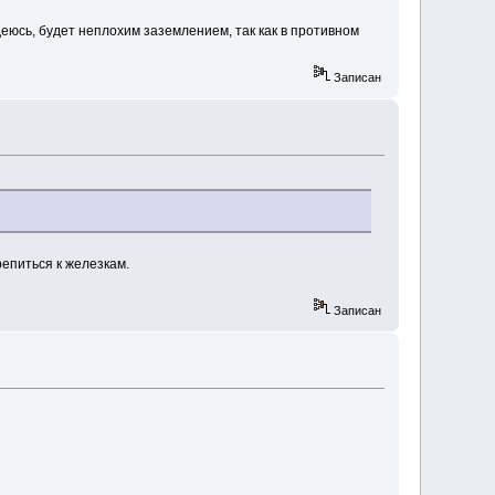
деюсь, будет неплохим заземлением, так как в противном
Записан
репиться к железкам.
Записан