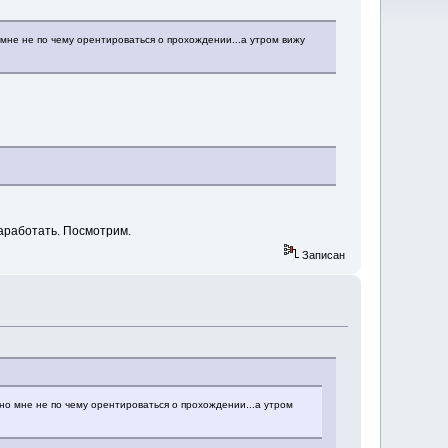
 мне не по чему орентироваться о прохождении...а утром вижу
заработать. Посмотрим.
Записан
но мне не по чему орентироваться о прохождении...а утром