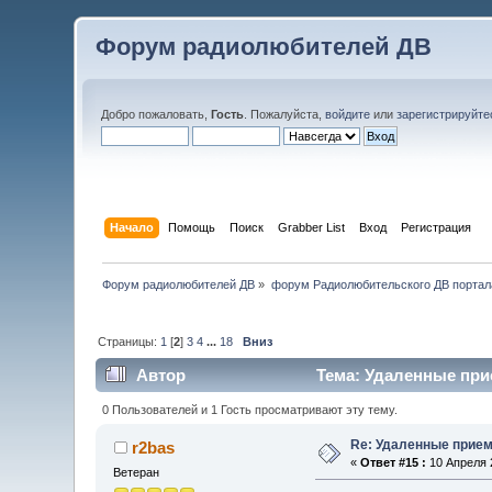
Форум радиолюбителей ДВ
Добро пожаловать,
Гость
. Пожалуйста,
войдите
или
зарегистрируйте
Начало
Помощь
Поиск
Grabber List
Вход
Регистрация
Форум радиолюбителей ДВ
»
форум Радиолюбительского ДВ портал
Страницы:
1
[
2
]
3
4
...
18
Вниз
Автор
Тема: Удаленные при
0 Пользователей и 1 Гость просматривают эту тему.
Re: Удаленные прие
r2bas
«
Ответ #15 :
10 Апреля 2
Ветеран