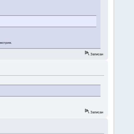
смотрим.
Записан
Записан