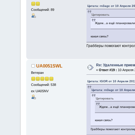
Цитата: rn3agc от 10 Апреля 20
Сообщений: 89
Цитировать
Ждем...а ещё планировали 
какая связь?
Грабберы помогают контроли
Re: Удаленные прие
UA0051SWL
«
Ответ #19 :
10 Апреля 2
Ветеран
Цитата: IGOR от 10 Апреля 2011
Сообщений: 538
Цитата: rn3agc от 10 Апреля
ex UA0SNV
Цитировать
Ждем...а ещё планирова
какая связь?
Грабберы помогают контролир