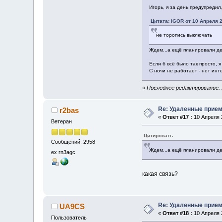
Игорь, я за день предупредил,
Цитата: IGOR от 10 Апреля 2
не торопись выключать
Ждем...а ещё планировали ден
Если б всё было так просто, 
С ночи не работает - нет инт
«
Последнее редактирование: 
Re: Удаленные прие
r2bas
«
Ответ #17 :
10 Апреля 2
Ветеран
Цитировать
Сообщений: 2958
Ждем...а ещё планировали ден
ex rn3agc
какая связь?
Re: Удаленные прие
UA9CS
«
Ответ #18 :
10 Апреля 2
Пользователь