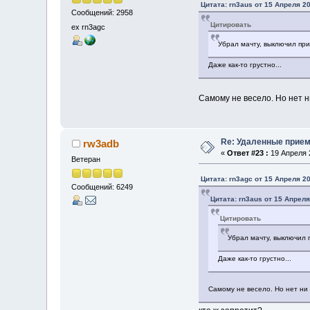
Цитата: rn3aus от 15 Апреля 20
Сообщений: 2958
Цитировать
ex rn3agc
Убрал мачту, выключил при
Даже как-то грустно...
Самому не весело. Но нет н
Re: Удаленные прие
rw3adb
«
Ответ #23 :
19 Апреля 2
Ветеран
Цитата: rn3agc от 15 Апреля 20
Сообщений: 6249
Цитата: rn3aus от 15 Апреля
Цитировать
Убрал мачту, выключил 
Даже как-то грустно...
Самому не весело. Но нет ни