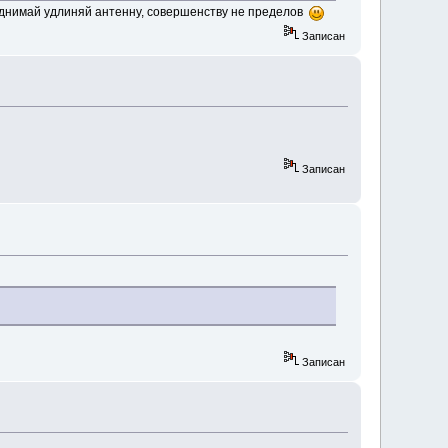
однимай удлиняй антенну, совершенству не пределов
Записан
Записан
Записан