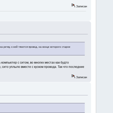
Записан
а речку, к ней тянется провод, на конце которого старое
 компьютер с ситом, во многих местах как будто
, сито уплыло вместе с куском провода. Так что последние
Записан