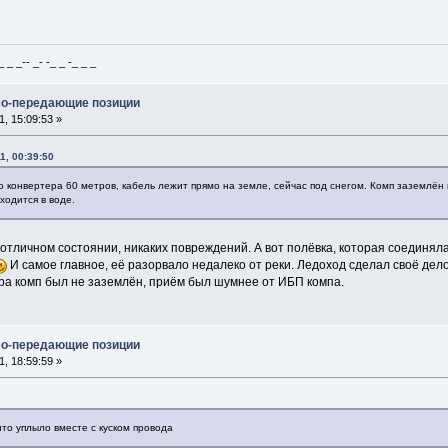
_ _-- _- -_ _ -_ _ _
мо-передающие позиции
, 15:09:53 »
1, 00:39:50
о конвертера 60 метров, кабель лежит прямо на земле, сейчас под снегом. Комп заземлён н
ходится в воде.
в отличном состоянии, никаких повреждений. А вот полёвка, которая соединяла
И самое главное, её разорвало недалеко от реки. Ледоход сделал своё дело
ра комп был не заземлён, приём был шумнее от ИБП компа.
мо-передающие позиции
, 18:59:59 »
то уплыло вместе с куском провода