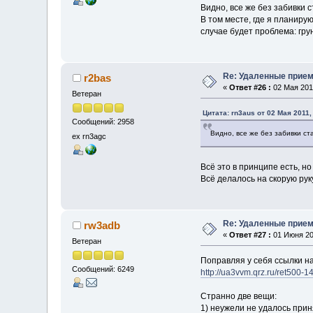
Видно, все же без забивки 
В том месте, где я планиру
случае будет проблема: гру
Re: Удаленные прие
r2bas
«
Ответ #26 :
02 Мая 2011
Ветеран
Цитата: rn3aus от 02 Мая 2011,
Сообщений: 2958
Видно, все же без забивки ст
ex rn3agc
Всё это в принципе есть, н
Всё делалось на скорую ру
Re: Удаленные прие
rw3adb
«
Ответ #27 :
01 Июня 201
Ветеран
Поправляя у себя ссылки на
Сообщений: 6249
http://ua3vvm.qrz.ru/ret500-1
Странно две вещи:
1) неужели не удалось прин