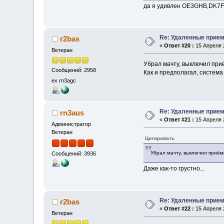
да я удивлен OE3GHB,DK7FC
Re: Удаленные прие
r2bas
«
Ответ #20 :
15 Апреля 2
Ветеран
Убрал мачту, выключил при
Сообщений: 2958
Как и предполагал, система
ex rn3agc
Re: Удаленные прие
rn3aus
«
Ответ #21 :
15 Апреля 2
Администратор
Ветеран
Цитировать
Убрал мачту, выключил приём
Сообщений: 3936
Даже как-то грустно...
Re: Удаленные прие
r2bas
«
Ответ #22 :
15 Апреля 2
Ветеран