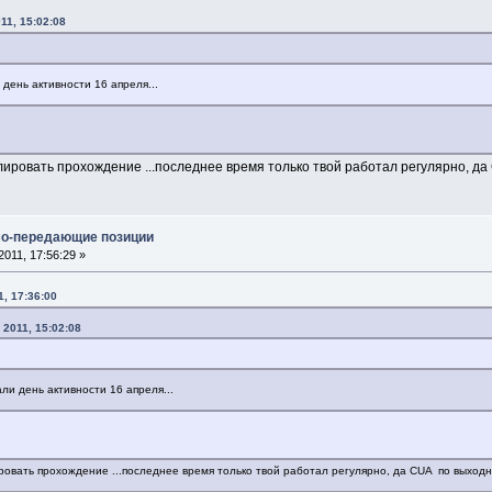
11, 15:02:08
день активности 16 апреля...
ровать прохождение ...последнее время только твой работал регулярно, да 
мо-передающие позиции
011, 17:56:29 »
, 17:36:00
 2011, 15:02:08
ли день активности 16 апреля...
овать прохождение ...последнее время только твой работал регулярно, да CUA по выходны