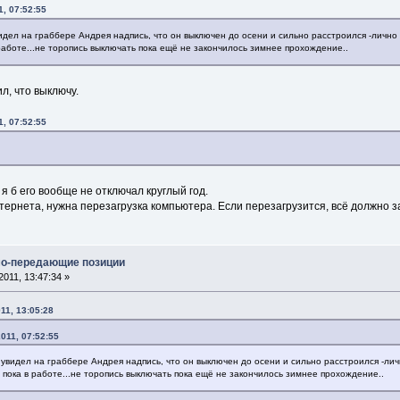
, 07:52:55
идел на граббере Андрея надпись, что он выключен до осени и сильно расстроился -лично
аботе...не торопись выключать пока ещё не закончилось зимнее прохождение..
л, что выключу.
, 07:52:55
 я б его вообще не отключал круглый год.
нтернета, нужна перезагрузка компьютера. Если перезагрузится, всё должно 
мо-передающие позиции
011, 13:47:34 »
11, 13:05:28
011, 07:52:55
 увидел на граббере Андрея надпись, что он выключен до осени и сильно расстроился -лич
ока в работе...не торопись выключать пока ещё не закончилось зимнее прохождение..