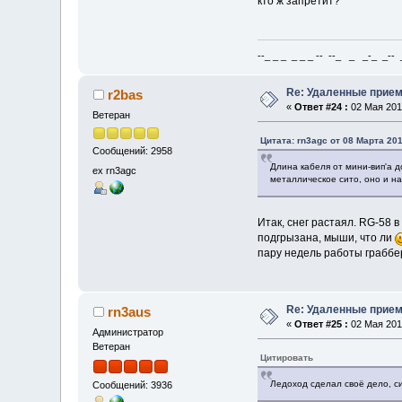
кто ж запретит?
--_ _ _ _ _ _ -- --_ _ _-_ _-- _ 
Re: Удаленные прие
r2bas
«
Ответ #24 :
02 Мая 2011
Ветеран
Цитата: rn3agc от 08 Марта 201
Сообщений: 2958
Длина кабеля от мини-вип'а д
ex rn3agc
металлическое сито, оно и на
Итак, снег растаял. RG-58 
подгрызана, мыши, что ли
пару недель работы граббе
Re: Удаленные прие
rn3aus
«
Ответ #25 :
02 Мая 2011
Администратор
Ветеран
Цитировать
Ледоход сделал своё дело, си
Сообщений: 3936