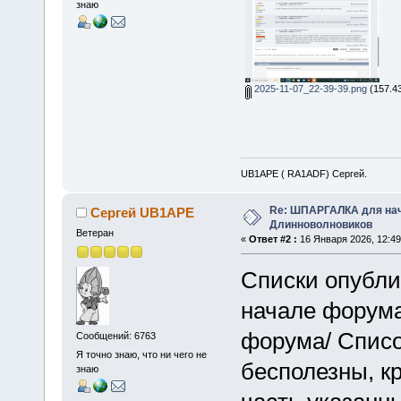
знаю
2025-11-07_22-39-39.png
(157.43
UB1APE ( RA1ADF) Сергей.
Re: ШПАРГАЛКА для нач
Сергей UB1APE
Длинноволновиков
Ветеран
«
Ответ #2 :
16 Января 2026, 12:49
Списки опубл
начале форума
форума/ Списо
Сообщений: 6763
Я точно знаю, что ни чего не
бесполезны, кр
знаю