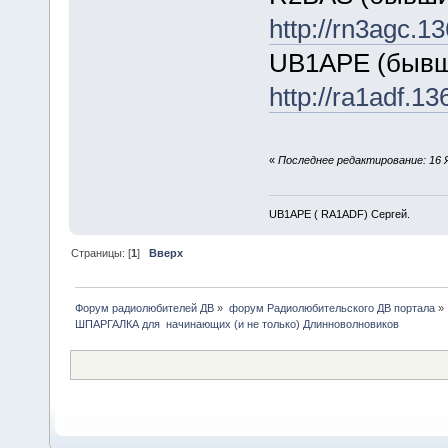
http://rn3agc.1
UB1APE (быв
http://ra1adf.1
«
Последнее редактирование: 16 
UB1APE ( RA1ADF) Сергей.
Страницы: [
1
]
Вверх
Форум радиолюбителей ДВ
»
форум Радиолюбительского ДВ портала
»
ШПАРГАЛКА для  начинающих (и не только) Длинноволновиков