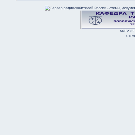
SMF 2.0.9
XHTM