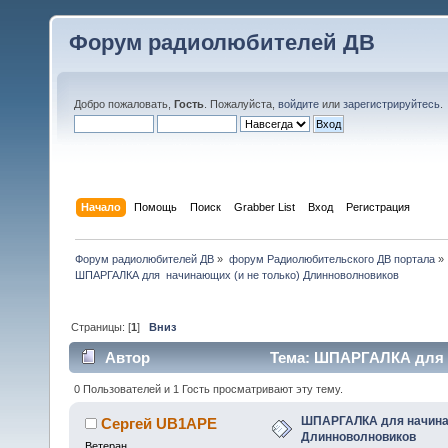
Форум радиолюбителей ДВ
Добро пожаловать,
Гость
. Пожалуйста,
войдите
или
зарегистрируйтесь
.
Начало
Помощь
Поиск
Grabber List
Вход
Регистрация
Форум радиолюбителей ДВ
»
форум Радиолюбительского ДВ портала
»
ШПАРГАЛКА для  начинающих (и не только) Длинноволновиков
Страницы: [
1
]
Вниз
Автор
Тема: ШПАРГАЛКА для н
10880 раз)
0 Пользователей и 1 Гость просматривают эту тему.
ШПАРГАЛКА для начинаю
Сергей UB1APE
Длинноволновиков
Ветеран