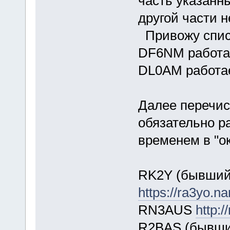
часть указанны
другой части н
Привожу списо
DF6NM работае
DL0AM работае
Далее перечис
обязательно р
временем в "о
RK2Y (бывши
https://ra3yo.na
RN3AUS
http:
R2BAS (бывш