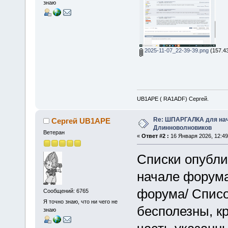
знаю
2025-11-07_22-39-39.png
(157.43
UB1APE ( RA1ADF) Сергей.
Re: ШПАРГАЛКА для нач
Сергей UB1APE
Длинноволновиков
Ветеран
«
Ответ #2 :
16 Января 2026, 12:49
Списки опубл
начале форума
форума/ Списо
Сообщений: 6765
Я точно знаю, что ни чего не
бесполезны, кр
знаю