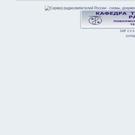
SMF 2.0.9
XHTM