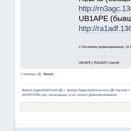
http://rn3agc.1
UB1APE (быв
http://ra1adf.1
«
Последнее редактирование: 16 
UB1APE ( RA1ADF) Сергей.
Страницы: [
1
]
Вверх
Форум радиолюбителей ДВ
»
форум Радиолюбительского ДВ портала
»
ШПАРГАЛКА для  начинающих (и не только) Длинноволновиков