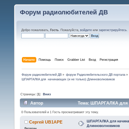
Форум радиолюбителей ДВ
Добро пожаловать,
Гость
. Пожалуйста,
войдите
или
зарегистрируйтесь
.
Начало
Помощь
Поиск
Grabber List
Вход
Регистрация
Форум радиолюбителей ДВ
»
форум Радиолюбительского ДВ портала
»
ШПАРГАЛКА для  начинающих (и не только) Длинноволновиков
Страницы: [
1
]
Вниз
Автор
Тема: ШПАРГАЛКА для н
10910 раз)
0 Пользователей и 1 Гость просматривают эту тему.
ШПАРГАЛКА для начинаю
Сергей UB1APE
Длинноволновиков
Ветеран