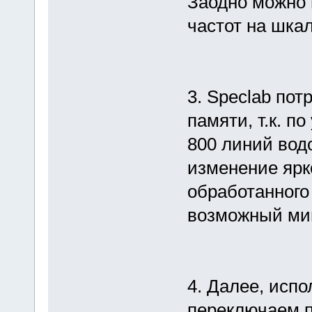
Заодно можно 
частот на шкал
3. Speclab пот
памяти, т.к. п
800 линий вод
изменение ярк
обработанного
возможный мин
4. Далее, испо
переключаем п