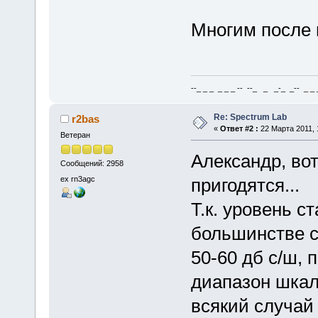
Многим после н
--_ _ _ _ _ _ -- --_ _ _-_ _-- _ _ _
Re: Spectrum Lab
r2bas
«
Ответ #2 :
22 Марта 2011, 
Ветеран
Александр, во
Сообщений: 2958
ex rn3agc
пригодятся...
Т.к. уровень 
большинстве с
50-60 дб с/ш, 
диапазон шкал
всякий случай 