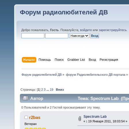
Форум радиолюбителей ДВ
Добро пожаловать,
Гость
. Пожалуйста,
войдите
или
зарегистрируйтесь
.
Начало
Помощь
Поиск
Grabber List
Вход
Регистрация
Форум радиолюбителей ДВ
»
форум Радиолюбительского ДВ портала
»
Страницы: [
1
]
2
3
...
19
Вниз
Автор
Тема: Spectrum Lab (Про
0 Пользователей и 2 Гостей просматривают эту тему.
Spectrum Lab
r2bas
«
:
19 Января 2011, 18:03:54 »
Ветеран