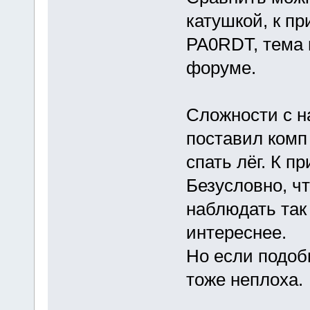
катушкой, к пр
PA0RDT, тема п
форуме.
Сложности с н
поставил комп 
спать лёг. К п
Безусловно, ч
наблюдать так 
интереснее.
Но если подоб
тоже неплоха.