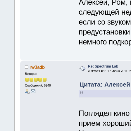
Алексей, Ром,
следующей нед
если со звуком
предустановки
немного подко
Re: Spectrum Lab
rw3adb
«
Ответ #8 :
17 Июня 2011, 2
Ветеран
Цитата: Алексей 
Сообщений: 6249
Поглядел кино 
прием хороши