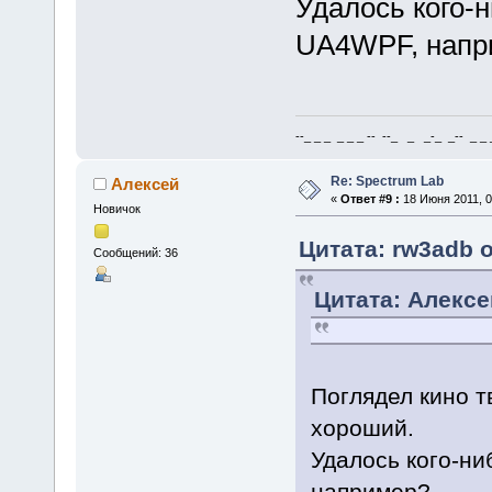
Удалось кого-
UA4WPF, напр
--_ _ _ _ _ _ -- --_ _ _-_ _-- _ _ _
Re: Spectrum Lab
Алексей
«
Ответ #9 :
18 Июня 2011, 0
Новичок
Цитата: rw3adb о
Сообщений: 36
Цитата: Алексе
Поглядел кино т
хороший.
Удалось кого-н
например?