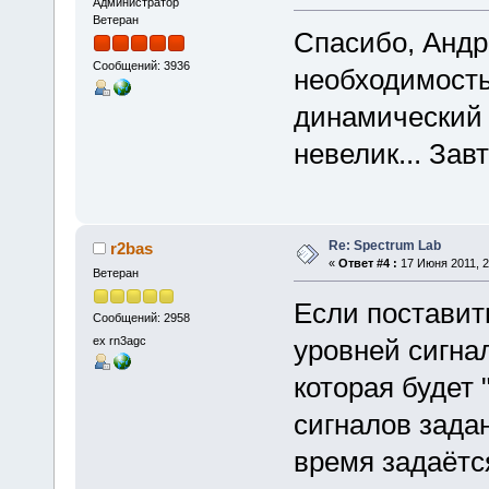
Администратор
Ветеран
Спасибо, Андр
Сообщений: 3936
необходимость
динамический 
невелик... Зав
Re: Spectrum Lab
r2bas
«
Ответ #4 :
17 Июня 2011, 2
Ветеран
Если поставить
Сообщений: 2958
ex rn3agc
уровней сигна
которая будет
сигналов зада
время задаётся