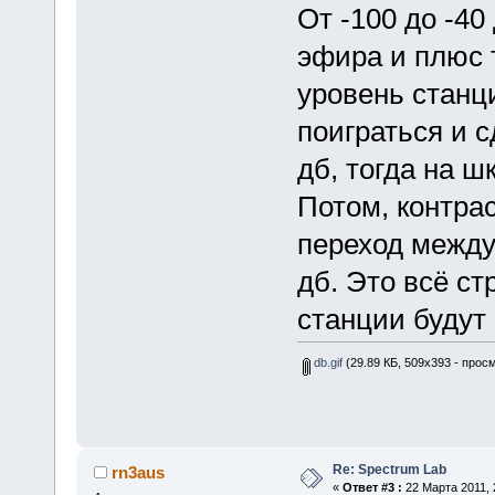
От -100 до -40
эфира и плюс
уровень станц
поиграться и 
дб, тогда на шк
Потом, контрас
переход между
дб. Это всё ст
станции будут
db.gif
(29.89 КБ, 509x393 - прос
Re: Spectrum Lab
rn3aus
«
Ответ #3 :
22 Марта 2011, 