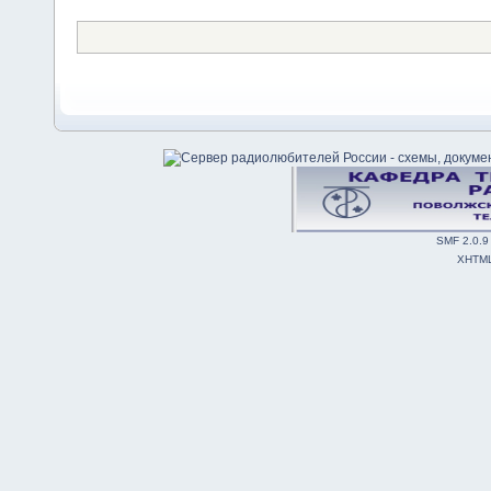
SMF 2.0.9
XHTM