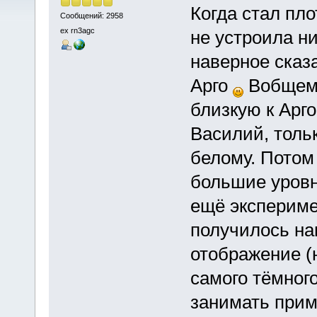
Когда стал пл
Сообщений: 2958
ex rn3agc
не устроила н
наверное сказ
Арго
Вобщем,
близкую к Арго
Василий, тольк
белому. Потом
большие уровн
ещё экспериме
получилось на
отображение (н
самого тёмног
занимать прим