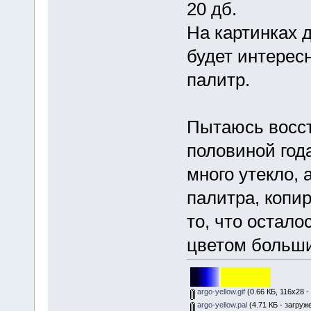
20 дб.
На картинках д
будет интерес
палитр.
Пытаюсь восст
половиной год
много утекло, 
палитра, копи
то, что остало
цветом больши
argo-yellow.gif
(0.66 КБ, 116x28 -
argo-yellow.pal
(4.71 КБ - загруж