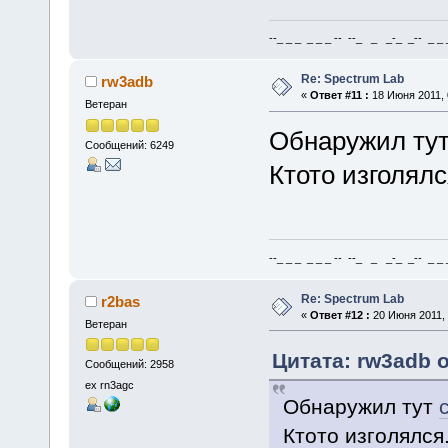
--_ _ _ _ _ _ -- --_ _ _-_ _-- _ _ _
Re: Spectrum Lab
rw3adb
«
Ответ #11 :
18 Июня 2011, 
Ветеран
Обнаружил ту
Сообщений: 6249
Ктото изголялс
--_ _ _ _ _ _ -- --_ _ _-_ _-- _ _ _
Re: Spectrum Lab
r2bas
«
Ответ #12 :
20 Июня 2011, 
Ветеран
Цитата: rw3adb о
Сообщений: 2958
ex rn3agc
Обнаружил тут
Ктото изголялся