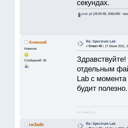
секундах.
peak.gif
(28.83 КБ, 508x390 - пр
Re: Spectrum Lab
Алексей
«
Ответ #5 :
17 Июня 2011, 2
Новичок
Здравствуйте! 
Сообщений: 36
отдельным фай
Lab с момента
будит полезно.
.-. .- ...-- - - ...
Re: Spectrum Lab
rw3adb