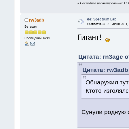
«
Последнее редактирование: 17 И
Re: Spectrum Lab
rw3adb
«
Ответ #13 :
21 Июня 2011, 
Ветеран
Гигант!
Сообщений: 6249
Цитата: rn3agc о
Цитата: rw3adb 
Обнаружил ту
Ктото изголялс
Сунули родную с