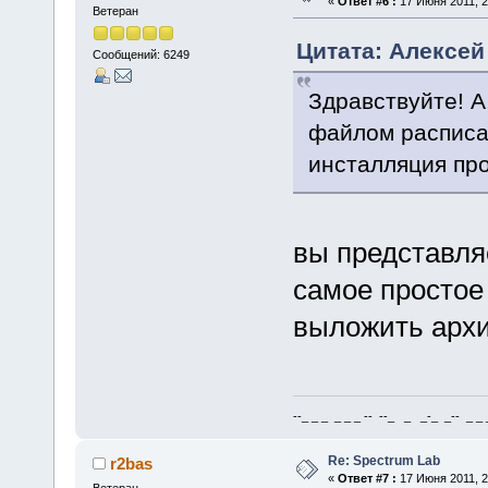
«
Ответ #6 :
17 Июня 2011, 2
Ветеран
Цитата: Алексей 
Сообщений: 6249
Здравствуйте! А
файлом расписа
инсталляция пр
вы представля
самое простое 
выложить архи
--_ _ _ _ _ _ -- --_ _ _-_ _-- _ _ _
Re: Spectrum Lab
r2bas
«
Ответ #7 :
17 Июня 2011, 2