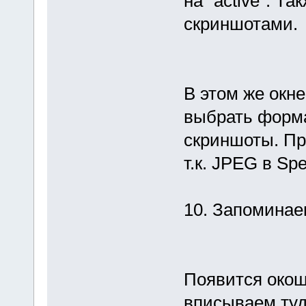
на "active". 
скриншотами.
В этом же окне
выбрать форма
скриншоты. Пр
т.к. JPEG в Sp
10. Запоминае
Появится окошко
вписываем туд