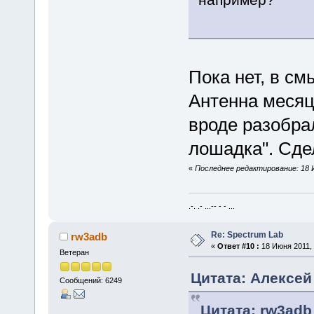
Пока нет, в см
Антенна месяц 
вроде разобра
лошадка". Сде
«
Последнее редактирование: 18 И
.-. .- ...-- - - ...
Re: Spectrum Lab
rw3adb
«
Ответ #10 :
18 Июня 2011, 
Ветеран
Цитата: Алексей 
Сообщений: 6249
Цитата: rw3adb 