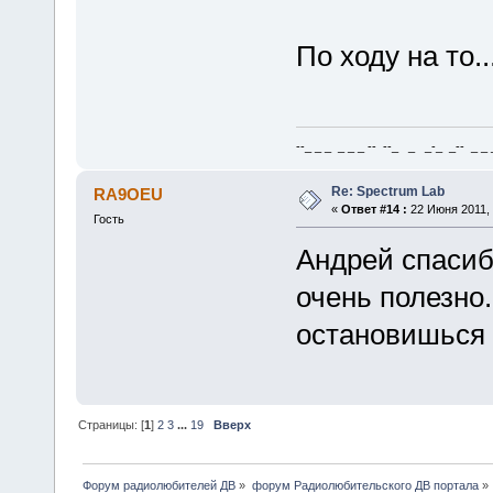
По ходу на то..
--_ _ _ _ _ _ -- --_ _ _-_ _-- _ _ _
Re: Spectrum Lab
RA9OEU
«
Ответ #14 :
22 Июня 2011, 
Гость
Андрей спасиб
очень полезно
остановишься
Страницы: [
1
]
2
3
...
19
Вверх
Форум радиолюбителей ДВ
»
форум Радиолюбительского ДВ портала
»