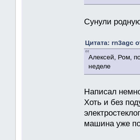
Сунули родную
Цитата: rn3agc о
Алексей, Ром, 
неделе
Написал немно
Хоть и без по
электростекло
машина уже п