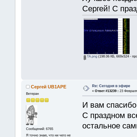
Сергей! С пра
TA.png
(198.06 КБ, 669x524 - пр
Re: Сегодня в эфире
Сергей UB1APE
«
Ответ #13239 :
23 Февраля 
Ветеран
И вам спасибо 
С праздном вс
остальное сам
Сообщений: 6765
Я точно знаю, что ни чего не