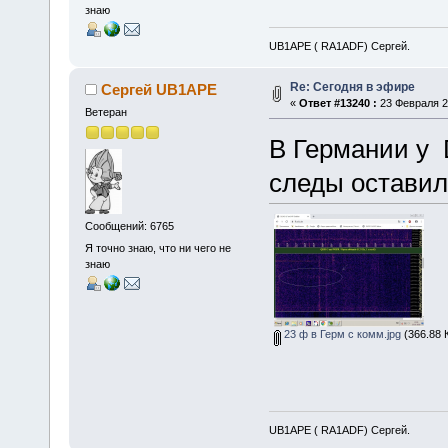
знаю
UB1APE ( RA1ADF) Сергей.
Re: Сегодня в эфире
Сергей UB1APE
«
Ответ #13240 :
23 Февраля 20
Ветеран
В Германии у 
следы оставил
Сообщений: 6765
Я точно знаю, что ни чего не
знаю
23 ф в Герм с комм.jpg
(366.88 
UB1APE ( RA1ADF) Сергей.