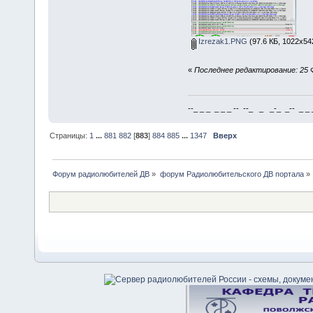
Izrezak1.PNG
(97.6 КБ, 1022x54
«
Последнее редактирование: 25 Ф
--_ _ _ _ _ _ -- --_ _ _-_ _-- _ _ _
Страницы:
1
...
881
882
[
883
]
884
885
...
1347
Вверх
Форум радиолюбителей ДВ
»
форум Радиолюбительского ДВ портала
»