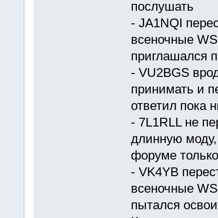
послушать
- JA1NQI пере
всеночные WSP
приглашался 
- VU2BGS врод
принимать и п
ответил пока н
- 7L1RLL не пе
длинную моду,
форуме только
- VK4YB перес
всеночные WSP
пытался освои