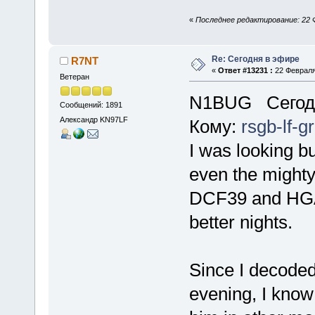
«
Последнее редактирование: 22 
Re: Сегодня в эфире
R7NT
«
Ответ #13231 :
22 Февраля 
Ветеран
N1BUG Сегодн
Сообщений: 1891
Александр KN97LF
Кому:
rsgb-lf-
I was looking b
even the might
DCF39 and HGA
better nights.
Since I decod
evening, I know