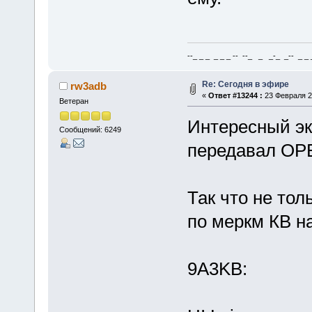
--_ _ _ _ _ _ -- --_ _ _-_ _-- _ _ _
Re: Сегодня в эфире
rw3adb
«
Ответ #13244 :
23 Февраля 20
Ветеран
Интересный э
Сообщений: 6249
передавал OPE
Так что не то
по меркм КВ н
9A3KB: