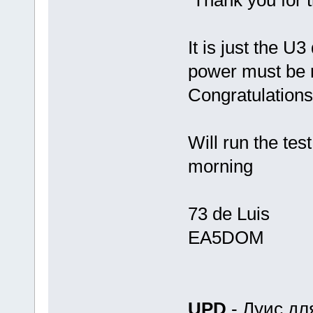
Thank you for t
It is just the U
power must be r
Congratulations
Will run the te
morning
73 de Luis
EA5DOM
UPD
- Луис дл