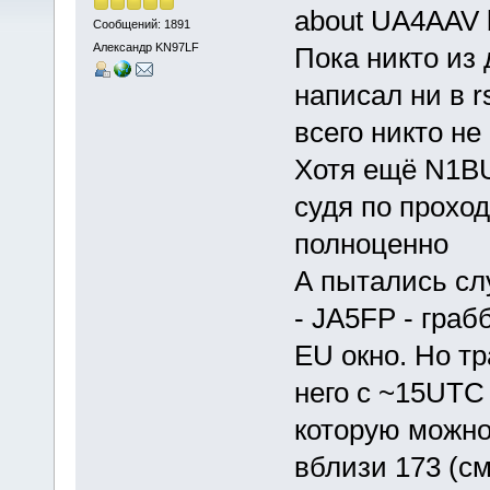
about UA4AAV 
Сообщений: 1891
Александр KN97LF
Пока никто из
написал ни в r
всего никто н
Хотя ещё N1BU
судя по прохо
полноценно
А пытались сл
- JA5FP - граб
EU окно. Но тр
него с ~15UTC 
которую можно
вблизи 173 (с