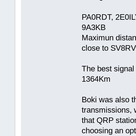
PA0RDT, 2E0IL
9A3KB
Maximun distan
close to SV8R
The best signal
1364Km
Boki was also t
transmissions,
that QRP statio
choosing an op