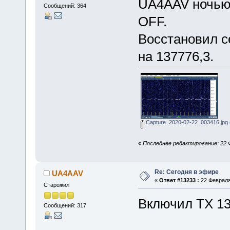
UA4AAV ночью.
Сообщений: 364
OFF.
Восстановил с
на 137776,3.
Capture_2020-02-22_003416.jpg
«
Последнее редактирование: 22 
Re: Сегодня в эфире
UA4AAV
«
Ответ #13233 :
22 Февраля 
Старожил
Включил ТХ 1
Сообщений: 317