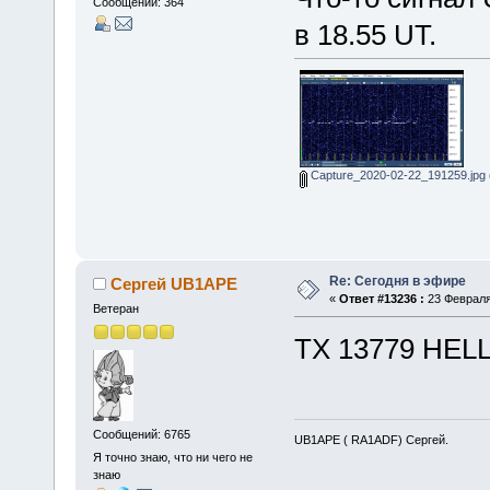
Сообщений: 364
в 18.55 UT.
Capture_2020-02-22_191259.jpg
Re: Сегодня в эфире
Сергей UB1APE
«
Ответ #13236 :
23 Февраля 
Ветеран
TX 13779 HEL
Сообщений: 6765
UB1APE ( RA1ADF) Сергей.
Я точно знаю, что ни чего не
знаю