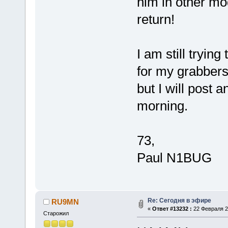
him in other mo
return!
I am still tryin
for my grabbers
but I will post 
morning.
73,
Paul N1BUG
Re: Сегодня в эфире
RU9MN
«
Ответ #13232 :
22 Февраля 20
Старожил