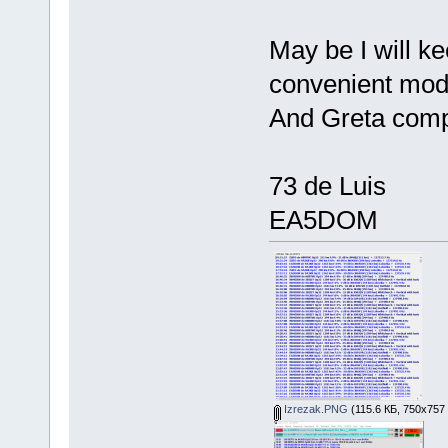
May be I will ke
convenient mode 
And Greta compa
73 de Luis
EA5DOM
Izrezak.PNG
(115.6 КБ, 750x757