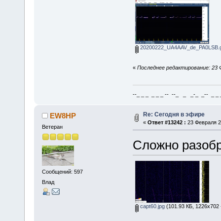
20200222_UA4AAV_de_PA0LSB.g
«
Последнее редактирование: 23 Ф
--_ _ _ _ _ _ -- --_ _ _-_ _-- _ _ _
Re: Сегодня в эфире
EW8HP
«
Ответ #13242 :
23 Февраля 20
Ветеран
Сложно разобр
Сообщений: 597
Влад
capt60.jpg
(101.93 КБ, 1226x702 