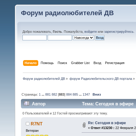
Форум радиолюбителей ДВ
Добро пожаловать,
Гость
. Пожалуйста,
войдите
или
зарегистрируйтесь
.
Начало
Помощь
Поиск
Grabber List
Вход
Регистрация
Форум радиолюбителей ДВ
»
форум Радиолюбительского ДВ портала
»
Страницы:
1
...
881
882
[
883
]
884
885
...
1347
Вниз
Автор
Тема: Сегодня в эфире 
0 Пользователей и 12 Гостей просматривают эту тему.
Re: Сегодня в эфире
R7NT
«
Ответ #13230 :
22 Февраля 20
Ветеран