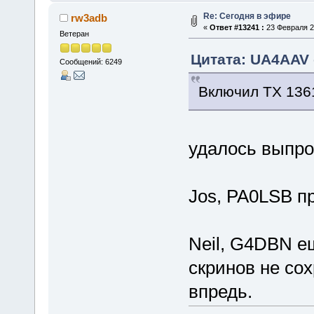
Re: Сегодня в эфире
rw3adb
«
Ответ #13241 :
23 Февраля 20
Ветеран
Цитата: UA4AAV 
Сообщений: 6249
Включил ТХ 136
удалось выпрос
Jos, PA0LSB п
Neil, G4DBN е
скринов не сох
впредь.