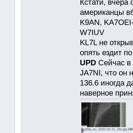
Кстати, вчера
американцы вб
K9AN, KA7OEI-
W7IUV
KL7L не открыв
опять ездит по
UPD
Сейчас в 
JA7NI, что он
136.6 иногда д
наверное при
ja5fp_eu_2020-02-21_18z.jpg
(40