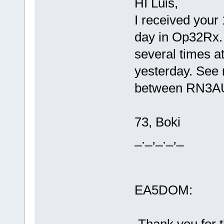
HI Luis,
I received your
day in Op32Rx. 
several times 
yesterday. See 
between RN3A
73, Boki
_._,_._,_
EA5DOM: