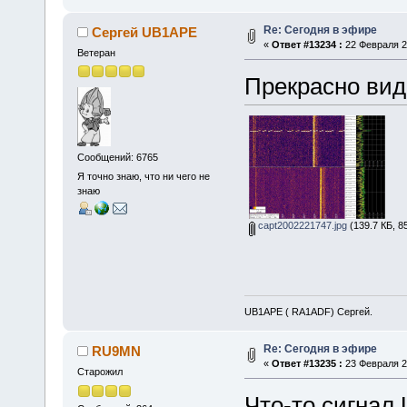
Re: Сегодня в эфире
Сергей UB1APE
«
Ответ #13234 :
22 Февраля 20
Ветеран
Прекрасно вид
Сообщений: 6765
Я точно знаю, что ни чего не
знаю
capt2002221747.jpg
(139.7 КБ, 8
UB1APE ( RA1ADF) Сергей.
Re: Сегодня в эфире
RU9MN
«
Ответ #13235 :
23 Февраля 20
Старожил
Что-то сигнал