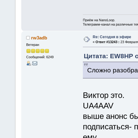
Приём на NanoLoop.
Телеграмм-канал на различные т
Re: Сегодня в эфире
rw3adb
«
Ответ #13243 :
23 Февраля 
Ветеран
Цитата: EW8HP о
Сообщений: 6249
Сложно разобрат
Виктор это.
UA4AAV
выше анонс бы
подписаться- 
ему.