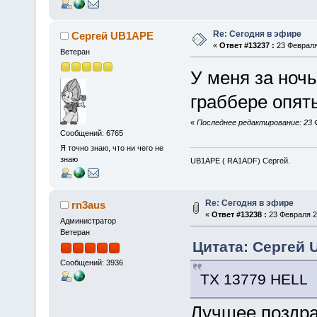
Re: Сегодня в эфире
Сергей UB1APE
«
Ответ #13237 :
23 Февраля 
Ветеран
У меня за ноч
граббере опять
«
Последнее редактирование: 23 
Сообщений: 6765
Я точно знаю, что ни чего не
знаю
UB1APE ( RA1ADF) Сергей.
Re: Сегодня в эфире
rn3aus
«
Ответ #13238 :
23 Февраля 20
Администратор
Ветеран
Цитата: Сергей 
Сообщений: 3936
TX 13779 HELL
Лучшее поздра