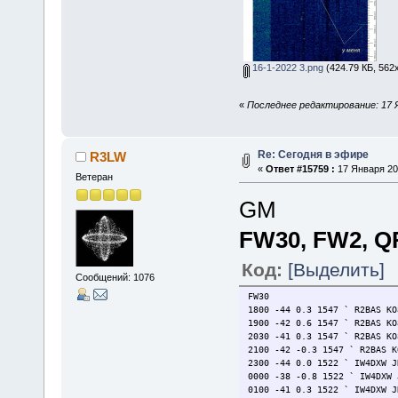
16-1-2022 3.png
(424.79 КБ, 562
«
Последнее редактирование: 17 Я
Re: Сегодня в эфире
R3LW
«
Ответ #15759 :
17 Января 202
Ветеран
GM
FW30, FW2, 
Код:
[Выделить]
Сообщений: 1076
FW30
1800 -44 0.3 1547 ` R2BAS KO
1900 -42 0.6 1547 ` R2BAS KO
2030 -41 0.3 1547 ` R2BAS KO
2100 -42 -0.3 1547 ` R2BAS K
2300 -44 0.0 1522 ` IW4DXW J
0000 -38 -0.8 1522 ` IW4DXW 
0100 -41 0.3 1522 ` IW4DXW J