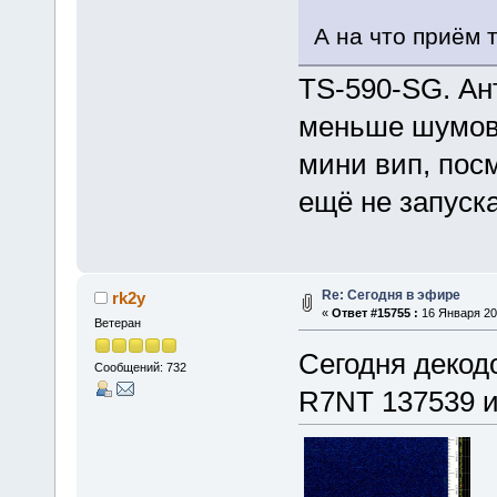
А на что приём 
TS-590-SG. Ант
меньше шумов 
мини вип, посм
ещё не запуска
Re: Сегодня в эфире
rk2y
«
Ответ #15755 :
16 Января 202
Ветеран
Сегодня декод
Сообщений: 732
R7NT 137539 и