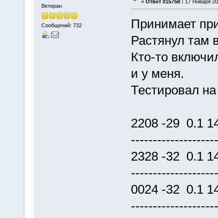
«
Ответ #15758 :
17 Января 202
Ветеран
Принимает пр
Сообщений: 732
Растянул там 
Кто-то включил
и у меня.
Тестировал на 
2208 -29 0.1 
------------------
2328 -32 0.1 
------------------
0024 -32 0.1 
------------------