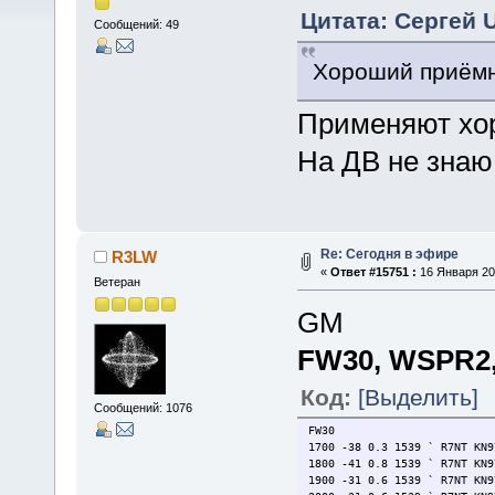
Цитата: Сергей 
Сообщений: 49
Хороший приёмн
Применяют хор
На ДВ не знаю
Re: Сегодня в эфире
R3LW
«
Ответ #15751 :
16 Января 202
Ветеран
GM
FW30, WSPR2,
Код:
[Выделить]
Сообщений: 1076
FW30
1700 -38 0.3 1539 ` R7NT KN9
1800 -41 0.8 1539 ` R7NT KN9
1900 -31 0.6 1539 ` R7NT KN9