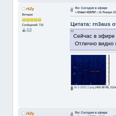
Re: Сегодня в эфире
rk2y
«
Ответ #15757 :
16 Января 202
Ветеран
Цитата: rn3aus о
Сообщений: 732
Сейчас в эфире 
Oтлично видно 
16-1-2022 2.png
(406.98 КБ, 510
Re: Сегодня в эфире
rk2y