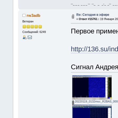
--_ _ _ _ _ _ -- --_ _ _-_ _-- _ _ _
Re: Сегодня в эфире
rw3adb
«
Ответ #15761 :
19 Января 202
Ветеран
Первое приме
Сообщений: 6249
http://136.su/
Сигнал Андрея
20220119_0132msc_R2BAS_0008