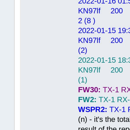
2022-01-16
KN97lf 20
2 (8 )
2022-01-15
KN97lf 20
(2)
2022-01-15
KN97lf 20
(1)
FW30:
TX-1 RX
FW2:
TX-1 RX-
WSPR2:
TX-1 
(n) - it's the to
result of the rep