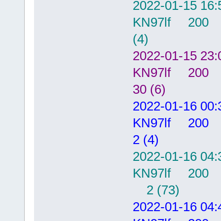
2022-01-15
0452 -30 0.8 1538 ` R7NT KN9
0454 -11 0.1 1433 ` <DL7NN> 
KN97lf 20
0458 -10 0.1 1433 ` DL7NN JO
0514 -12 0.1 1433 ` <DL7NN> 
(4)
0526 -22 0.1 1433 ` DL7NN JO
0532 -25 0.0 1433 ` <DL7NN> 
2022-01-15
KN97lf 20
30 (6)
2022-01-16
KN97lf 20
2 (4)
2022-01-16
KN97lf 20
2 (73)
2022-01-16