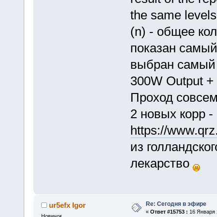
the same levels
(n) - общее ко
показан самый
выбран самый
300W Output +
Проход совсем
2 новых корр 
https://www.q
из голландског
лекарство
Re: Сегодня в эфире
ur5efx Igor
«
Ответ #15753 :
16 Января 2
Новичок