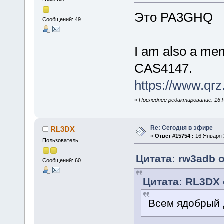
Это PA3GHQ
Сообщений: 49
I am also a me
CAS4147.
https://www.q
«
Последнее редактирование: 16 Ян
Re: Сегодня в эфире
RL3DX
«
Ответ #15754 :
16 Января 2
Пользователь
Цитата: rw3adb о
Сообщений: 60
Цитата: RL3DX 
Всем ядобрый 