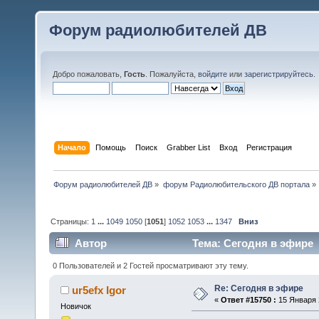
Форум радиолюбителей ДВ
Добро пожаловать,
Гость
. Пожалуйста,
войдите
или
зарегистрируйтесь
.
Начало
Помощь
Поиск
Grabber List
Вход
Регистрация
Форум радиолюбителей ДВ
»
форум Радиолюбительского ДВ портала
»
Страницы:
1
...
1049
1050
[
1051
]
1052
1053
...
1347
Вниз
Автор
Тема: Сегодня в эфире 
0 Пользователей и 2 Гостей просматривают эту тему.
Re: Сегодня в эфире
ur5efx Igor
«
Ответ #15750 :
15 Января 2
Новичок