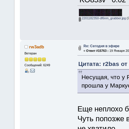
2201182350-df6nm_grabber.jpg
(7
Re: Сегодня в эфире
rw3adb
«
Ответ #15763 :
19 Января 202
Ветеран
Цитата: r2bas от
Сообщений: 6249
Несущая, что у 
прошла у Марку
Еще неплохо б
Чуть попозже 
не хватило.