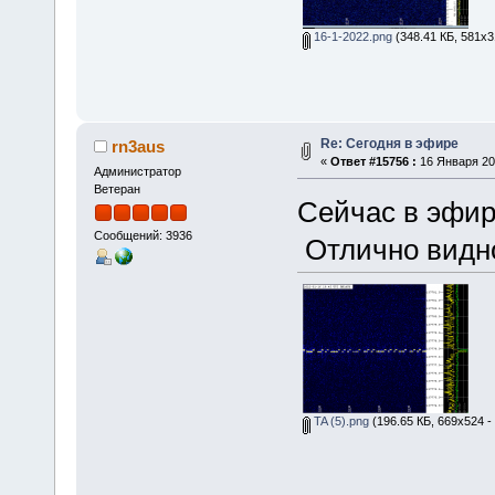
16-1-2022.png
(348.41 КБ, 581x3
Re: Сегодня в эфире
rn3aus
«
Ответ #15756 :
16 Января 202
Администратор
Ветеран
Сейчас в эфир
Сообщений: 3936
Oтлично видн
TA (5).png
(196.65 КБ, 669x524 -