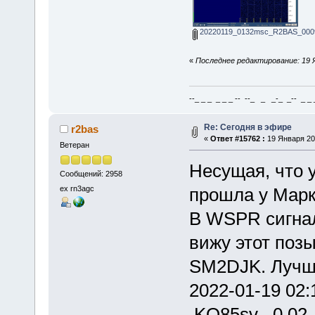
20220119_0132msc_R2BAS_0009
«
Последнее редактирование: 19 Я
--_ _ _ _ _ _ -- --_ _ _-_ _-- _ _ _
Re: Сегодня в эфире
r2bas
«
Ответ #15762 :
19 Января 202
Ветеран
Несущая, что 
Сообщений: 2958
ex rn3agc
прошла у Мар
В WSPR сигна
вижу этот позы
SM2DJK. Лучш
2022-01-19 0
KO85sv 0.0