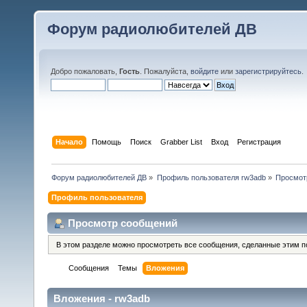
Форум радиолюбителей ДВ
Добро пожаловать,
Гость
. Пожалуйста,
войдите
или
зарегистрируйтесь
.
Начало
Помощь
Поиск
Grabber List
Вход
Регистрация
Форум радиолюбителей ДВ
»
Профиль пользователя rw3adb
»
Просмот
Профиль пользователя
Просмотр сообщений
В этом разделе можно просмотреть все сообщения, сделанные этим п
Сообщения
Темы
Вложения
Вложения - rw3adb