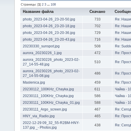
Страницы: [
1
]
2
3
...
108
Название файла
Скачано
Сообще
photo_2023-04-26_23-20-50.jpg
733
Re: Наши
photo_2023-04-26_23-20-18.jpg
702
Re: Наши
photo_2023-04-26_23-20-36.jpg
729
Re: Наши
photo_2023-04-26_23-20-43.jpg
716
Re: Наши
20230330_sunspot.jpg
508
Re: Sudde
aurora_20230226_1.jpg
472
Re: Прост
aurora_20230226_photo_2023-02-
510
Re: Прост
27_14-55-48.jpg
aurora_20230226_photo_2023-02-
486
Re: Прост
27_14-55-08.jpg
Maslenica.jpg
459
Re: Прост
20230112_100KHz_Chayka.jpg
611
Чайка - 1
20230111_100KHz_Chayka.jpg
586
Чайка - 1
20230111_100KHz_Chayka_01.jpg
588
Чайка - 1
20230111_Argo_screen.jpg
467
Re: Сего
HNY_via_Radio.jpg
465
Re: Прост
2022-12-29 09_32_55-R2BM-HNY-
438
Re: Сего
137.jpg _- Photos.jpg