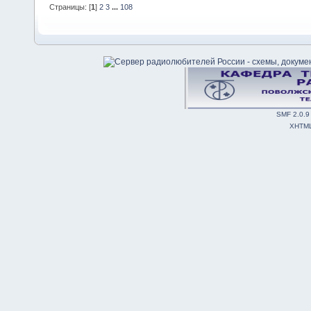
Страницы: [
1
]
2
3
...
108
SMF 2.0.9
XHTM