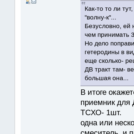
Как-то то ли тут
"волну-к"...
Безусловно, ей 
чем принимать 
Но дело поправ
гетеродины в в
еще сколько- ре
ДВ тракт там- в
большая она...
В итоге окаже
приемник для 
ТСХО- 1шт.
одна или неск
смеситель и п