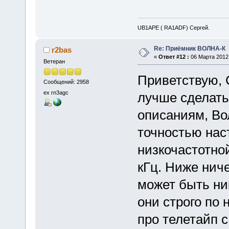
UB1APE ( RA1ADF) Сергей.
Re: Приёмник ВОЛНА-К
r2bas
«
Ответ #12 :
06 Марта 2012,
Ветеран
Приветствую, 
Сообщений: 2958
ex rn3agc
лучше сделать
описаниям, Во
точностью наст
низкочастотно
кГц. Ниже ниче
может быть ни
они строго по 
про телетайп с