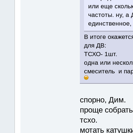
или еще сколь
частоты. ну, а
единственное, 
В итоге окажет
для ДВ:
ТСХО- 1шт.
одна или нескол
смеситель и пар
спорно, Дим.
проще собрать
тсхо.
мотать катушки