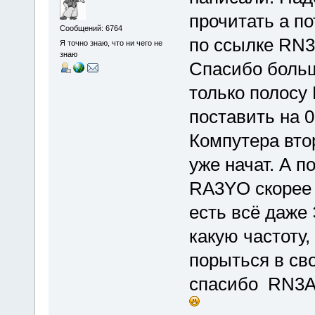
прочитать а п
Сообщений: 6764
по ссылке RN3
Я точно знаю, что ни чего не
знаю
Спасибо большо
только полосу
поставить на 0
Компутера втор
уже начат. А п
RA3YO скорее в
есть всё даже
какую частоту,
порыться в св
спасибо RN3AU