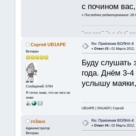
с почином вас,
«
Последнее редактирование: 28 Ф
--_ _ _ _ _ _ -- --_ _ _-_ _-- _ _ _
Re: Приёмник ВОЛНА-К
Сергей UB1APE
«
Ответ #3 :
01 Марта 2012, 
Ветеран
Буду слушать з
года. Днём 3-4
услышу маяки,
Сообщений: 6764
Я точно знаю, что ни чего не
знаю
UB1APE ( RA1ADF) Сергей.
Re: Приёмник ВОЛНА-К
rn3aus
«
Ответ #4 :
02 Марта 2012, 
Администратор
Ветеран