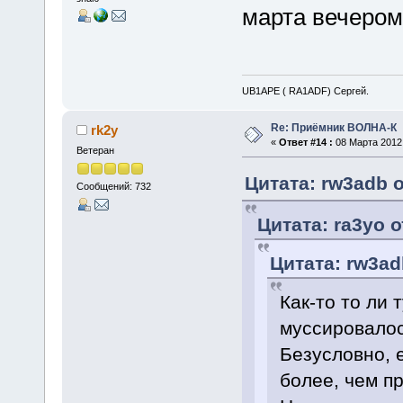
марта вечером
UB1APE ( RA1ADF) Сергей.
Re: Приёмник ВОЛНА-К
rk2y
«
Ответ #14 :
08 Марта 2012,
Ветеран
Цитата: rw3adb о
Сообщений: 732
Цитата: ra3yo о
Цитата: rw3ad
Как-то то ли т
муссировалось
Безусловно, 
более, чем п