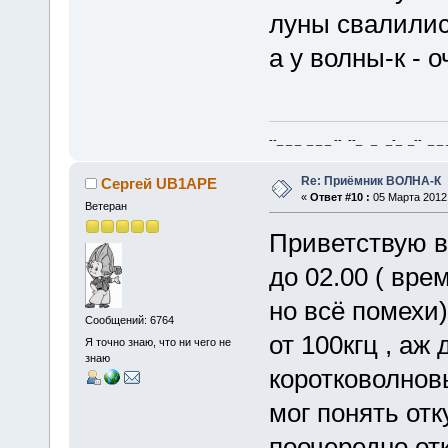
луны свалилис
а у волны-к - 
--_ _ _ _ _ _ -- --_ _ _-_ _-- _ _ _
Re: Приёмник ВОЛНА-К
Сергей UB1APE
«
Ответ #10 :
05 Марта 2012,
Ветеран
Приветствую в
до 02.00 ( вре
но всё помехи
Сообщений: 6764
от 100кгц , аж
Я точно знаю, что ни чего не
знаю
коротковолновы
мог понять отк
поочередно от