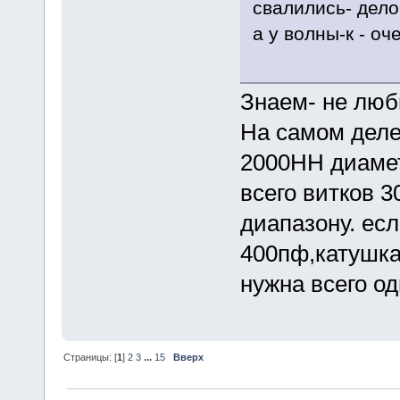
свалились- дело
а у волны-к - оч
Знаем- не люб
На самом деле
2000НН диамет
всего витков 3
диапазону. есл
400пф,катушка 
нужна всего од
Страницы: [
1
]
2
3
...
15
Вверх