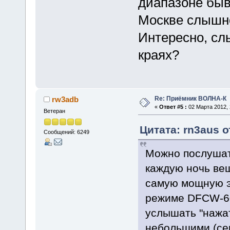
диапазоне быв
Москве слышно
Интересно, сл
краях?
Re: Приёмник ВОЛНА-К
rw3adb
«
Ответ #5 :
02 Марта 2012, 
Ветеран
Цитата: rn3aus о
Сообщений: 6249
Можно послушать
каждую ночь ве
самую мощную эн
режиме DFCW-60.
услышать "нажат
небольшими (сек