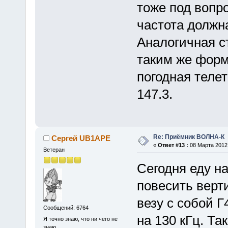
тоже под вопр
частота должна
Аналогичная с
таким же форм
погодная теле
147.3.
Re: Приёмник ВОЛНА-К
Сергей UB1APE
«
Ответ #13 :
08 Марта 2012,
Ветеран
Сегодня еду на
повесить верт
везу с собой Г
Сообщений: 6764
на 130 кГц. Та
Я точно знаю, что ни чего не
знаю