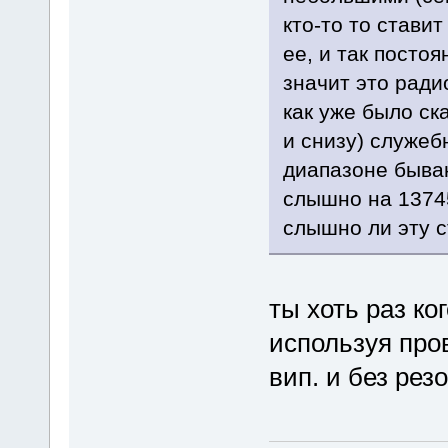
кто-то то стави
ее, и так посто
значит это ради
как уже было ск
и снизу) служеб
диапазоне быва
слышно на 1374
слышно ли эту 
ты хоть раз ко
используя про
вип. и без рез