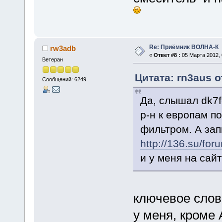
Re: Приёмник ВОЛНА-К
rw3adb
«
Ответ #8 :
05 Марта 2012, 
Ветеран
Цитата: rn3aus о
Сообщений: 6249
Да, слышал dk7f
р-н к европам по
фильтром. А за
http://136.su/f
и у меня на сай
ключевое слов
у меня, кроме 