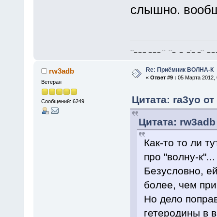
слышно. вооб
--_ _ _ _ _ _ -- --_ _ _-_ _-- _ _ _
Re: Приёмник ВОЛНА-К
rw3adb
«
Ответ #9 :
05 Марта 2012, 
Ветеран
Цитата: ra3yo от
Сообщений: 6249
Цитата: rw3adb
Как-то то ли т
про "волну-к"...
Безусловно, ей
более, чем пр
Но дело попра
гетеродины в 