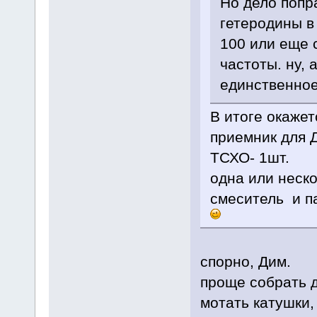
Но дело попр
гетеродины в
100 или еще 
частоты. ну, 
единственное,
В итоге окаже
приемник для 
ТСХО- 1шт.
одна или неско
смеситель и п
спорно, Дим.
проще собрать д
мотать катушки,