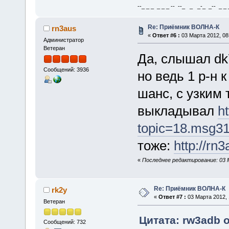
--_ _ _ _ _ _ -- --_ _ _-_ _-- _ _ _
Re: Приёмник ВОЛНА-К
rn3aus
«
Ответ #6 :
03 Марта 2012, 08
Администратор
Ветеран
Да, слышал dk7
Сообщений: 3936
но ведь 1 р-н 
шанс, с узким 
выкладывал
h
topic=18.msg3
тоже:
http://rn
«
Последнее редактирование: 03 М
Re: Приёмник ВОЛНА-К
rk2y
«
Ответ #7 :
03 Марта 2012, 
Ветеран
Цитата: rw3adb о
Сообщений: 732