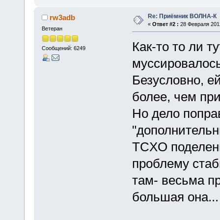
Re: Приёмник ВОЛНА-К
rw3adb
«
Ответ #2 :
28 Февраля 2012
Ветеран
Как-то то ли ту
Сообщений: 6249
муссировалось 
Безусловно, ей
более, чем пр
Но дело попра
"дополнительн
TCXO поделенн
проблему стаби
там- весьма п
большая она...