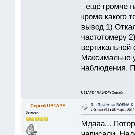
- ещё громче 
кроме какого т
вывод 1) Отка
частотомеру 2)
вертикальной 
Максимально у
наблюдения. 
UB1APE ( RA1ADF) Сергей.
Re: Приёмник ВОЛНА-К
Сергей UB1APE
«
Ответ #11 :
05 Марта 2012,
Ветеран
Мдааа... Потор
написали. Над