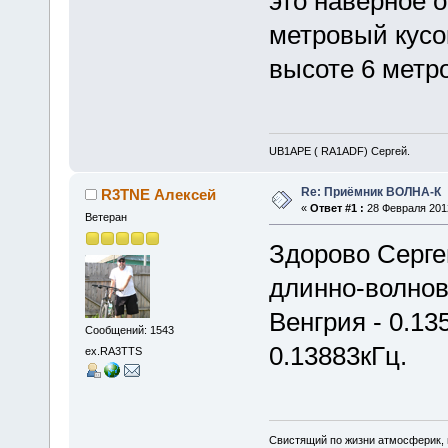
это наверное 
метровый кусо
высоте 6 метро
UB1APE ( RA1ADF) Сергей.
Re: Приёмник ВОЛНА-К
R3TNE Алексей
«
Ответ #1 :
28 Февраля 2012
Ветеран
Здорово Серге
длинно-волнов
Венгрия - 0.13
Сообщений: 1543
0.13883кГц.
ex.RA3TTS
Свистящий по жизни атмосферик,