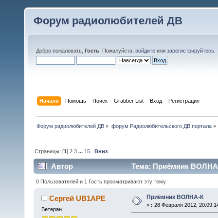
Форум радиолюбителей ДВ
Добро пожаловать,
Гость
. Пожалуйста,
войдите
или
зарегистрируйтесь
.
Начало
Помощь
Поиск
Grabber List
Вход
Регистрация
Форум радиолюбителей ДВ
»
форум Радиолюбительского ДВ портала
»
Страницы: [
1
]
2
3
...
15
Вниз
Автор
Тема: Приёмник ВОЛНА-
0 Пользователей и 1 Гость просматривают эту тему.
Приёмник ВОЛНА-К
Сергей UB1APE
«
:
28 Февраля 2012, 20:09:1
Ветеран