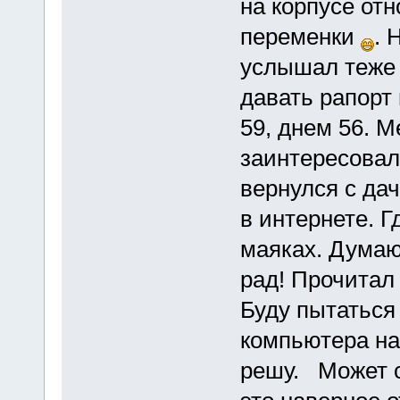
на корпусе от
переменки
. 
услышал теже 
давать рапорт
59, днем 56. 
заинтересовало
вернулся с дач
в интернете. Г
маяках. Думаю
рад! Прочитал 
Буду пытаться
компьютера на 
решу. Может с