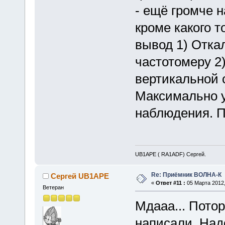
- ещё громче 
кроме какого т
вывод 1) Отка
частотомеру 2)
вертикальной 
Максимально у
наблюдения. 
UB1APE ( RA1ADF) Сергей.
Re: Приёмник ВОЛНА-К
Сергей UB1APE
«
Ответ #11 :
05 Марта 2012,
Ветеран
Мдааа... Потор
написали. Над