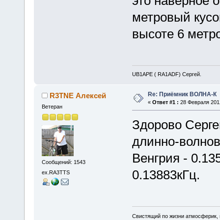
это наверное 
метровый кусо
высоте 6 метро
UB1APE ( RA1ADF) Сергей.
Re: Приёмник ВОЛНА-К
R3TNE Алексей
«
Ответ #1 :
28 Февраля 2012
Ветеран
Здорово Серге
длинно-волнов
Венгрия - 0.13
Сообщений: 1543
0.13883кГц.
ex.RA3TTS
Свистящий по жизни атмосферик,