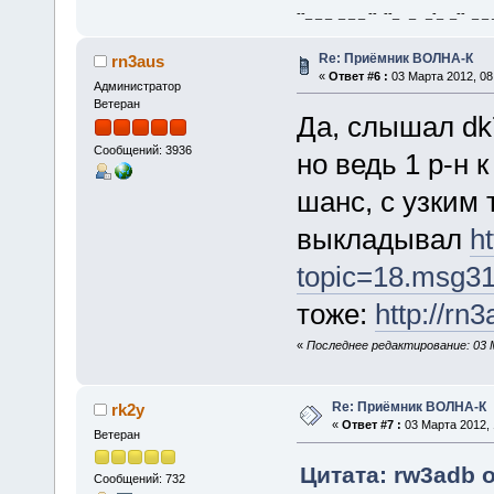
--_ _ _ _ _ _ -- --_ _ _-_ _-- _ _ _
Re: Приёмник ВОЛНА-К
rn3aus
«
Ответ #6 :
03 Марта 2012, 08
Администратор
Ветеран
Да, слышал dk7
Сообщений: 3936
но ведь 1 р-н 
шанс, с узким 
выкладывал
h
topic=18.msg3
тоже:
http://rn
«
Последнее редактирование: 03 М
Re: Приёмник ВОЛНА-К
rk2y
«
Ответ #7 :
03 Марта 2012, 
Ветеран
Цитата: rw3adb о
Сообщений: 732