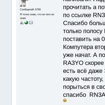
прочитать а п
Сообщений: 6765
по ссылке RN3
Я точно знаю, что ни чего не
знаю
Спасибо большо
только полосу
поставить на 0
Компутера втор
уже начат. А п
RA3YO скорее в
есть всё даже
какую частоту,
порыться в св
спасибо RN3AU