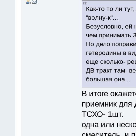
Как-то то ли тут
"волну-к"...
Безусловно, ей 
чем принимать 
Но дело поправ
гетеродины в в
еще сколько- ре
ДВ тракт там- в
большая она...
В итоге окаже
приемник для 
ТСХО- 1шт.
одна или неск
смеситель и п