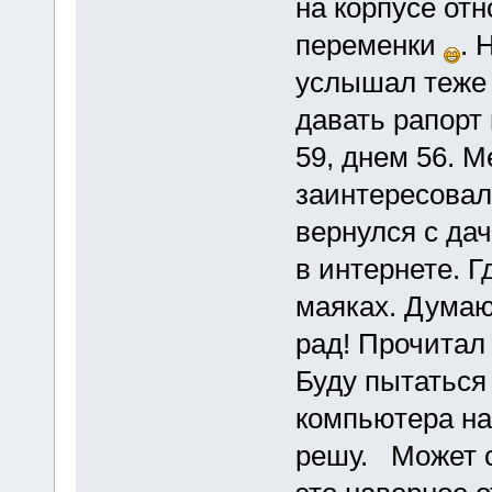
на корпусе от
переменки
. 
услышал теже 
давать рапорт
59, днем 56. 
заинтересовало
вернулся с дач
в интернете. Г
маяках. Думаю
рад! Прочитал 
Буду пытаться
компьютера на 
решу. Может с