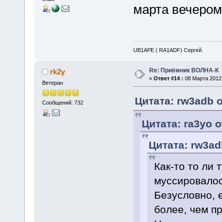
марта вечером
UB1APE ( RA1ADF) Сергей.
Re: Приёмник ВОЛНА-К
rk2y
«
Ответ #14 :
08 Марта 2012,
Ветеран
Цитата: rw3adb о
Сообщений: 732
Цитата: ra3yo о
Цитата: rw3ad
Как-то то ли т
муссировалось
Безусловно, 
более, чем п