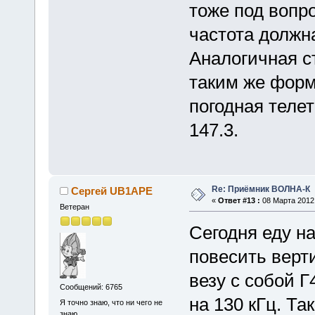
тоже под вопр
частота должна
Аналогичная с
таким же форм
погодная теле
147.3.
Re: Приёмник ВОЛНА-К
Сергей UB1APE
«
Ответ #13 :
08 Марта 2012,
Ветеран
Сегодня еду на
повесить верт
везу с собой Г
Сообщений: 6765
на 130 кГц. Та
Я точно знаю, что ни чего не
знаю