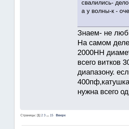
свалились- дело
а у волны-к - оч
Знаем- не люб
На самом деле
2000НН диамет
всего витков 3
диапазону. есл
400пф,катушка 
нужна всего од
Страницы: [
1
]
2
3
...
15
Вверх