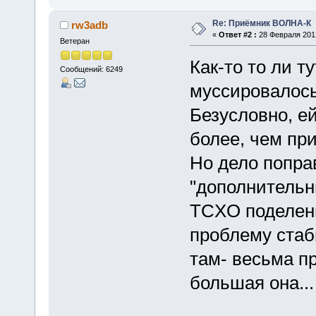
Re: Приёмник ВОЛНА-К
rw3adb
«
Ответ #2 :
28 Февраля 2012
Ветеран
Как-то то ли ту
Сообщений: 6249
муссировалось 
Безусловно, ей
более, чем пр
Но дело попра
"дополнительн
TCXO поделенн
проблему стаби
там- весьма п
большая она...