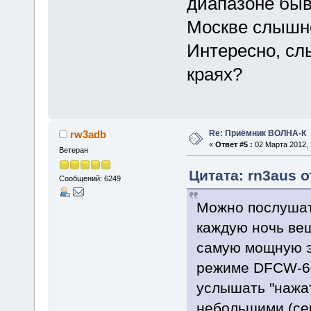
диапазоне быв
Москве слышно
Интересно, сл
краях?
Re: Приёмник ВОЛНА-К
rw3adb
«
Ответ #5 :
02 Марта 2012, 
Ветеран
Цитата: rn3aus о
Сообщений: 6249
Можно послушать
каждую ночь ве
самую мощную эн
режиме DFCW-60.
услышать "нажат
небольшими (сек