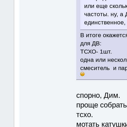
или еще сколь
частоты. ну, а
единственное, 
В итоге окажет
для ДВ:
ТСХО- 1шт.
одна или нескол
смеситель и пар
спорно, Дим.
проще собрать
тсхо.
мотать катушки