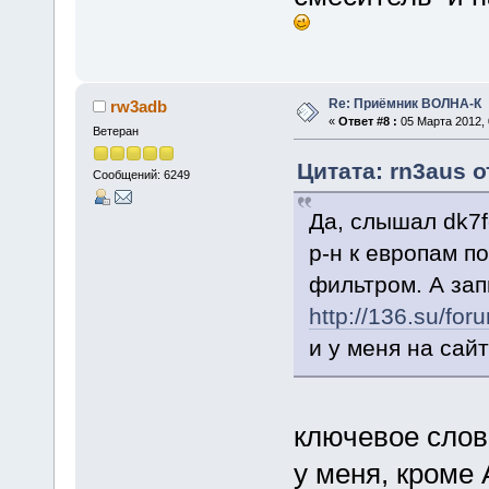
Re: Приёмник ВОЛНА-К
rw3adb
«
Ответ #8 :
05 Марта 2012, 
Ветеран
Цитата: rn3aus о
Сообщений: 6249
Да, слышал dk7f
р-н к европам по
фильтром. А за
http://136.su/f
и у меня на сай
ключевое слов
у меня, кроме 