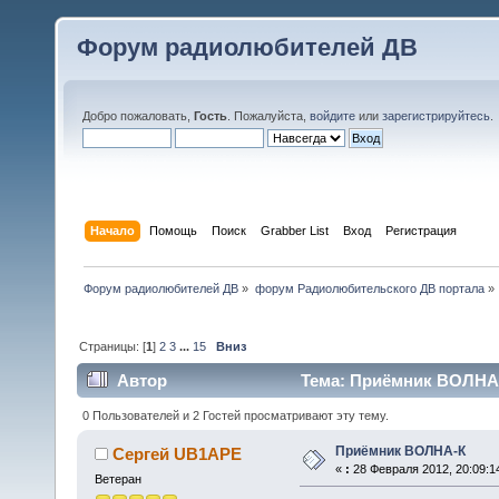
Форум радиолюбителей ДВ
Добро пожаловать,
Гость
. Пожалуйста,
войдите
или
зарегистрируйтесь
.
Начало
Помощь
Поиск
Grabber List
Вход
Регистрация
Форум радиолюбителей ДВ
»
форум Радиолюбительского ДВ портала
»
Страницы: [
1
]
2
3
...
15
Вниз
Автор
Тема: Приёмник ВОЛНА-
0 Пользователей и 2 Гостей просматривают эту тему.
Приёмник ВОЛНА-К
Сергей UB1APE
«
:
28 Февраля 2012, 20:09:1
Ветеран