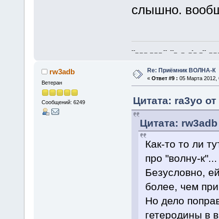
слышно. вооб
--_ _ _ _ _ _ -- --_ _ _-_ _-- _ _ _
Re: Приёмник ВОЛНА-К
rw3adb
«
Ответ #9 :
05 Марта 2012, 
Ветеран
Цитата: ra3yo от
Сообщений: 6249
Цитата: rw3adb
Как-то то ли т
про "волну-к"...
Безусловно, ей
более, чем пр
Но дело попра
гетеродины в 