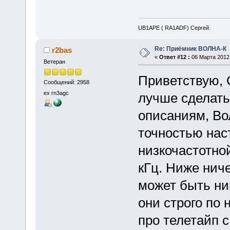
UB1APE ( RA1ADF) Сергей.
Re: Приёмник ВОЛНА-К
r2bas
«
Ответ #12 :
06 Марта 2012,
Ветеран
Приветствую, 
Сообщений: 2958
ex rn3agc
лучше сделать
описаниям, Во
точностью наст
низкочастотно
кГц. Ниже ниче
может быть ни
они строго по 
про телетайп с