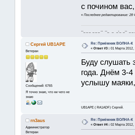
с почином вас,
«
Последнее редактирование: 28 Ф
--_ _ _ _ _ _ -- --_ _ _-_ _-- _ _ _
Re: Приёмник ВОЛНА-К
Сергей UB1APE
«
Ответ #3 :
01 Марта 2012, 
Ветеран
Буду слушать з
года. Днём 3-4
услышу маяки,
Сообщений: 6765
Я точно знаю, что ни чего не
знаю
UB1APE ( RA1ADF) Сергей.
Re: Приёмник ВОЛНА-К
rn3aus
«
Ответ #4 :
02 Марта 2012, 
Администратор
Ветеран