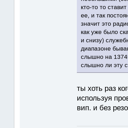
кто-то то стави
ее, и так посто
значит это ради
как уже было ск
и снизу) служеб
диапазоне быва
слышно на 1374
слышно ли эту 
ты хоть раз ко
используя про
вип. и без рез