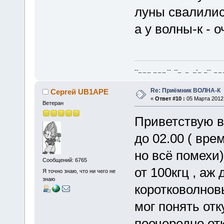
луны свалилис
а у волны-к - 
--_ _ _ _ _ _ -- --_ _ _-_ _-- _ _ _
Re: Приёмник ВОЛНА-К
Сергей UB1APE
«
Ответ #10 :
05 Марта 2012,
Ветеран
Приветствую в
до 02.00 ( вре
но всё помехи
Сообщений: 6765
от 100кгц , аж
Я точно знаю, что ни чего не
знаю
коротковолновы
мог понять отк
поочередно от