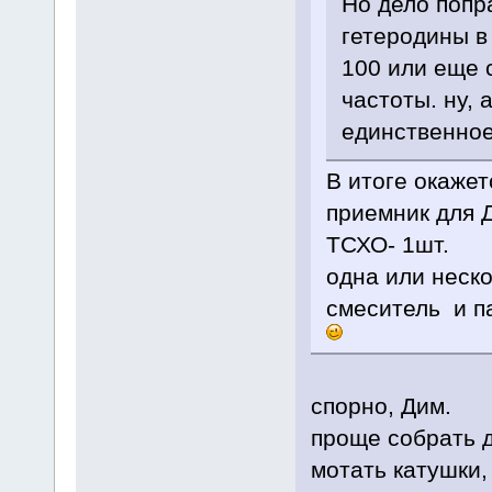
Но дело попр
гетеродины в
100 или еще 
частоты. ну, 
единственное,
В итоге окаже
приемник для 
ТСХО- 1шт.
одна или неско
смеситель и п
спорно, Дим.
проще собрать д
мотать катушки,