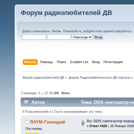
Форум радиолюбителей ДВ
Добро пожаловать,
Гость
. Пожалуйста,
войдите
или
зарегистрируйтесь
.
Начало
Помощь
Поиск
Grabber List
Вход
Регистрация
Форум радиолюбителей ДВ
»
форум Радиолюбительского ДВ портала
»
Страницы:
1
...
27
28
[
29
]
Вниз
Автор
Тема: DDS синтезатор п
0 Пользователей и 1 Гость просматривают эту тему.
Re: DDS синтезатор пере
R4YM-Геннадий
«
Ответ #420 :
26 Января 2026,
Постоялец