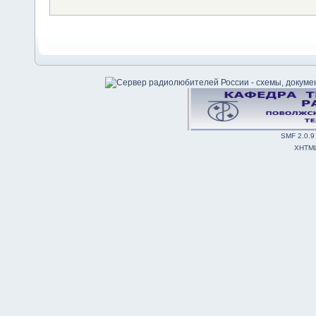
SMF 2.0.9
XHTM