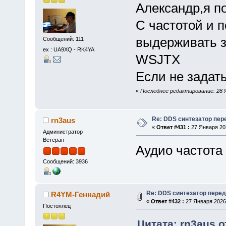
Александр,я п
C частотой и 
выдерживать з
Сообщений: 111
ex : UA9XQ - RK4YA
WSJTX
Если не задать
«
Последнее редактирование: 28 Я
Re: DDS синтезатор пер
rn3aus
«
Ответ #431 :
27 Января 202
Администратор
Ветеран
Аудио частота 
Сообщений: 3936
Re: DDS синтезатор пере
R4YM-Геннадий
«
Ответ #432 :
27 Января 2026,
Постоялец
Цитата: rn3aus о