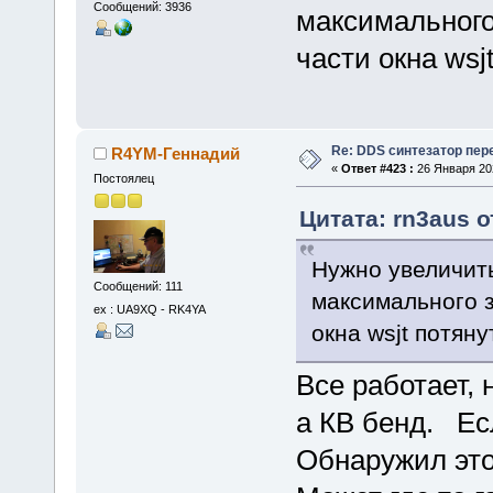
Сообщений: 3936
максимального
части окна wsj
Re: DDS синтезатор пер
R4YM-Геннадий
«
Ответ #423 :
26 Января 202
Постоялец
Цитата: rn3aus о
Нужно увеличить
Сообщений: 111
максимального з
ex : UA9XQ - RK4YA
окна wsjt потян
Все работает, 
а КВ бенд. Есл
Обнаружил это 