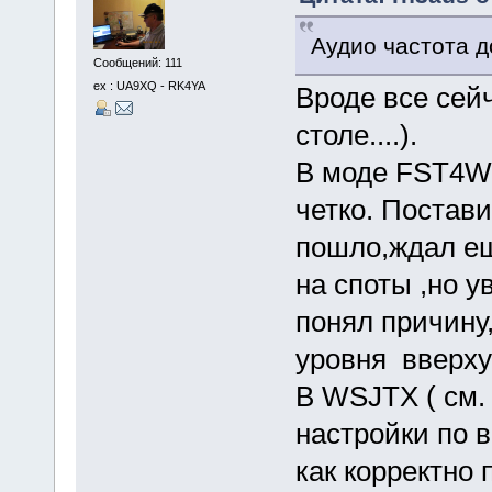
Аудио частота д
Сообщений: 111
ex : UA9XQ - RK4YA
Вроде все сей
столе....).
В моде FST4W 
четко. Постави
пошло,ждал ещ
на споты ,но у
понял причину
уровня вверху
В WSJTX ( см.
настройки по 
как корректно 