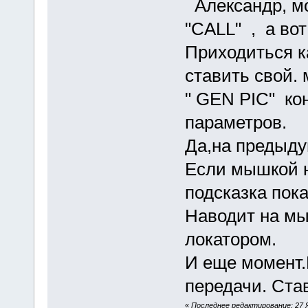
Александр, мо
"СALL" , а во
Приходиться 
ставить свой. 
" GEN PIC" ко
параметров.
Да,на предыду
Если мышкой н
подсказка пок
Наводит на мы
локатором.
И еще момент.
передачи. Ста
«
Последнее редактирование: 27 Я