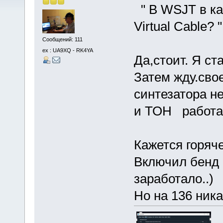
" В WSJT в ка
Virtual Cable? "
Сообщений: 111
ex : UA9XQ - RK4YA
Да,стоит. Я ст
Затем жду.сво
синтезатора н
и ТОН работае
Кажется горяче
Включил бенд
заработало..)
Но на 136 никак