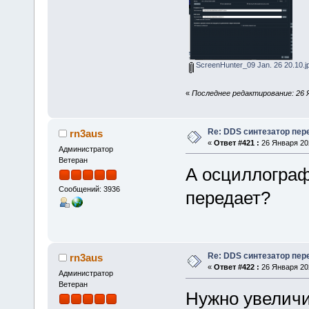
ScreenHunter_09 Jan. 26 20.10.j
«
Последнее редактирование: 26 
Re: DDS синтезатор пер
rn3aus
«
Ответ #421 :
26 Января 202
Администратор
Ветеран
А осциллограф 
Сообщений: 3936
передает?
Re: DDS синтезатор пер
rn3aus
«
Ответ #422 :
26 Января 202
Администратор
Ветеран
Нужно увеличит