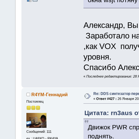
Александр, Вы 
Заработало на
,как VOX получ
уровня.
Спасибо Алекс
«
Последнее редактирование: 28 
Re: DDS синтезатор пер
R4YM-Геннадий
«
Ответ #427 :
26 Января 202
Постоялец
Цитата: rn3aus о
Движок PWR спр
Сообщений: 111
поднять.
ex : UA9XQ - RK4YA