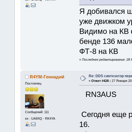
Я добивался щ
уже движком у
Видимо на КВ 
бенде 136 мал
ФТ-8 на КВ
«
Последнее редактирование: 28 
Re: DDS синтезатор пер
R4YM-Геннадий
«
Ответ #428 :
27 Января 202
Постоялец
RN3AUS
Сегодня еще р
Сообщений: 111
ex : UA9XQ - RK4YA
16.