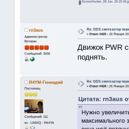
ScreenHunter_09 Jan. 26 20.46.j
Re: DDS синтезатор пер
rn3aus
«
Ответ #425 :
26 Января 202
Администратор
Ветеран
Движок PWR сп
Сообщений: 3936
поднять.
Re: DDS синтезатор пер
R4YM-Геннадий
«
Ответ #426 :
26 Января 202
Постоялец
Цитата: rn3aus о
Нужно увеличить
Сообщений: 111
максимального з
ex : UA9XQ - RK4YA
окна wsjt потян