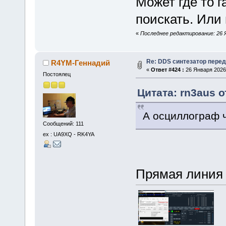
Может где то г
поискать. Или
«
Последнее редактирование: 26 
Re: DDS синтезатор пере
R4YM-Геннадий
«
Ответ #424 :
26 Января 2026,
Постоялец
Цитата: rn3aus о
А осциллограф ч
Сообщений: 111
ex : UA9XQ - RK4YA
Прямая линия 