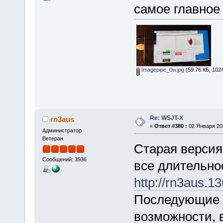
самое главное 
Imagepipe_0w.jpg
(59.76 КБ, 102
Re: WSJT-X
rn3aus
«
Ответ #380 :
02 Января 202
Администратор
Ветеран
Старая версия
Сообщений: 3936
все длительнос
http://rn3aus.
Последующие в
возможности, в