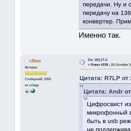
передачи. Ну и 
передачу на 136
конвертер. Прим
Именно так.
Re: WSJT-X
r2bas
«
Ответ #378 :
28 Октября 20
Ветеран
Цитата: R7LP от 
Сообщений: 2958
ex rn3agc
Цитата: Andr от
Цифросвист из
микрофонный в
быть в usb реж
не поддерживае