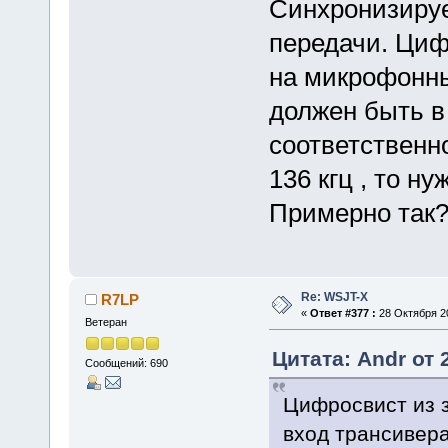
Синхронизируе
передачи. Циф
на микрофонны
должен быть в
соответственн
136 кгц , то 
Примерно так
Re: WSJT-X
R7LP
«
Ответ #377 :
28 Октября 20
Ветеран
Цитата: Andr от 
Сообщений: 690
Цифросвист из 
вход трансивера