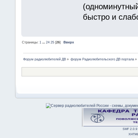
(одноминутный
быстро и слаб
Страницы:
1
...
24
25
[
26
]
Вверх
Форум радиолюбителей ДВ
»
форум Радиолюбительского ДВ портала
»
SMF 2.0.9
XHTM