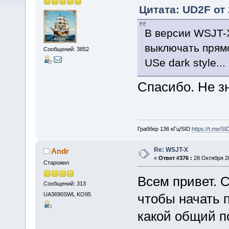
Цитата: UD2F от 
В версии WSJT-X
выключать прямо
Сообщений: 3852
USe dark style...
Спасибо. Не з
Граббер 136 кГц/SID
https://t.me/S
Re: WSJT-X
Andr
«
Ответ #376 :
28 Октября 20
Старожил
Всем привет. 
Сообщений: 313
UA3690SWL KO95
чтобы начать 
какой общий п