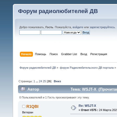
Форум радиолюбителей ДВ
Добро пожаловать,
Гость
. Пожалуйста,
войдите
или
зарегистрируйтесь
.
Начало
Помощь
Поиск
Grabber List
Вход
Регистрация
Форум радиолюбителей ДВ
»
форум Радиолюбительского ДВ портала
»
Страницы:
1
...
24
25
[
26
]
Вниз
Автор
Тема: WSJT-X (Прочитан
0 Пользователей и 1 Гость просматривают эту тему.
Re: WSJT-X
R1QBI
«
Ответ #375 :
24 Марта 2025
Ветеран