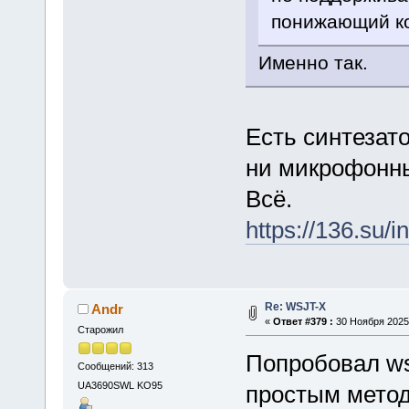
понижающий ко
Именно так.
Есть синтезат
ни микрофонны
Всё.
https://136.su/i
Re: WSJT-X
Andr
«
Ответ #379 :
30 Ноября 2025,
Старожил
Попробовал ws
Сообщений: 313
UA3690SWL KO95
простым методо