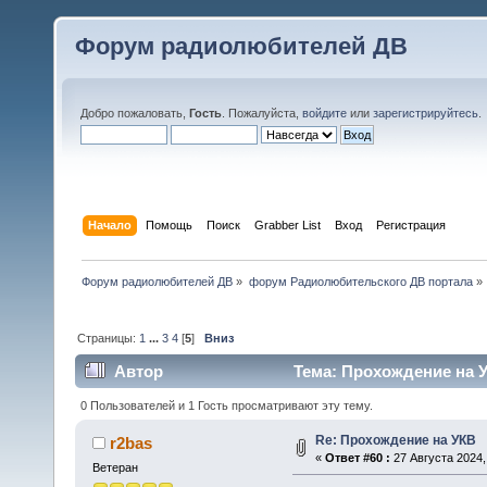
Форум радиолюбителей ДВ
Добро пожаловать,
Гость
. Пожалуйста,
войдите
или
зарегистрируйтесь
.
Начало
Помощь
Поиск
Grabber List
Вход
Регистрация
Форум радиолюбителей ДВ
»
форум Радиолюбительского ДВ портала
»
Страницы:
1
...
3
4
[
5
]
Вниз
Автор
Тема: Прохождение на У
0 Пользователей и 1 Гость просматривают эту тему.
Re: Прохождение на УКВ
r2bas
«
Ответ #60 :
27 Августа 2024, 
Ветеран