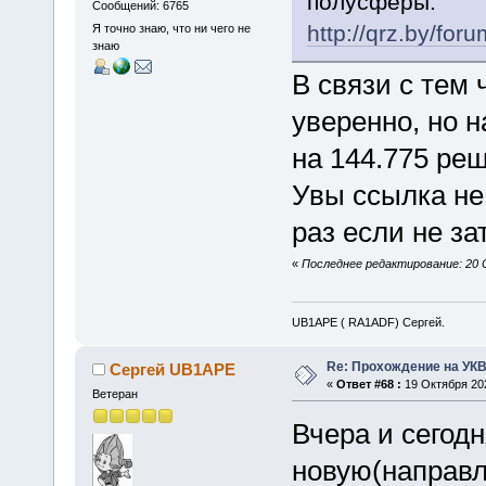
полусферы.
Сообщений: 6765
http://qrz.by/fo
Я точно знаю, что ни чего не
знаю
В связи с тем 
уверенно, но 
на 144.775 реш
Увы ссылка не
раз если не за
«
Последнее редактирование: 20 
UB1APE ( RA1ADF) Сергей.
Re: Прохождение на УК
Сергей UB1APE
«
Ответ #68 :
19 Октября 202
Ветеран
Вчера и сегод
новую(направл