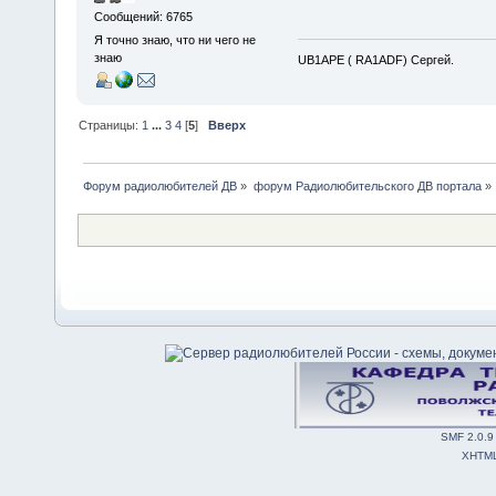
Сообщений: 6765
Я точно знаю, что ни чего не
знаю
UB1APE ( RA1ADF) Сергей.
Страницы:
1
...
3
4
[
5
]
Вверх
Форум радиолюбителей ДВ
»
форум Радиолюбительского ДВ портала
»
SMF 2.0.9
XHTM