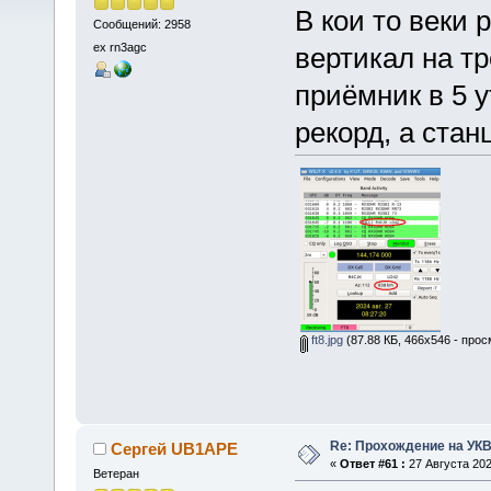
В кои то веки
Сообщений: 2958
ex rn3agc
вертикал на т
приёмник в 5 у
рекорд, а стан
ft8.jpg
(87.88 КБ, 466x546 - прос
Re: Прохождение на УК
Сергей UB1APE
«
Ответ #61 :
27 Августа 202
Ветеран