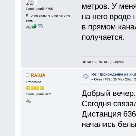
метров. У меня
Сообщений: 6765
на него вроде
Я точно знаю, что ни чего не
знаю
в прямом канал
получается.
UB1APE ( RA1ADF) Сергей.
Re: Прохождение на УК
RA8JA
«
Ответ #69 :
25 Мая 2026, 2
Старожил
Добрый вечер.
Сообщений: 402
Сегодня связа
Дистанция 636 
начались белы