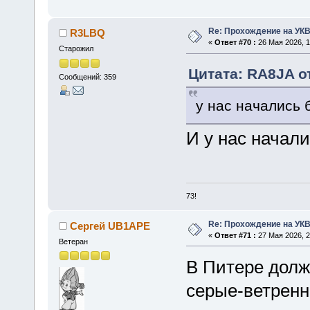
Re: Прохождение на УК
R3LBQ
«
Ответ #70 :
26 Мая 2026, 1
Старожил
Цитата: RA8JA от
Сообщений: 359
у нас начались 
И у нас начали
73!
Re: Прохождение на УК
Сергей UB1APE
«
Ответ #71 :
27 Мая 2026, 2
Ветеран
В Питере долж
серые-ветренн