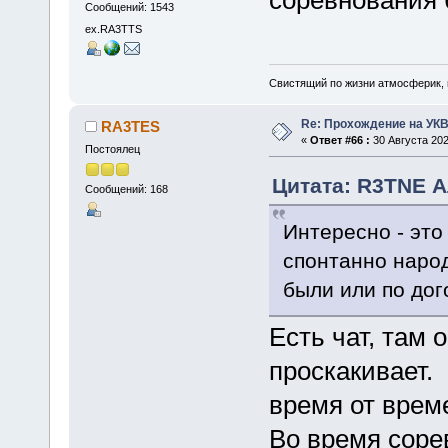
Сообщений: 1543
ex.RA3TTS
Свистящий по жизни атмосферик,
Re: Прохождение на УК
RA3TES
«
Ответ #66 :
30 Августа 202
Постоялец
Цитата: R3TNE Ал
Сообщений: 168
Интересно - это
спонтанно наро
были или по дог
Есть чат, там
проскакивает.
время от врем
Во время сорев