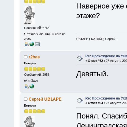
Наверное уже 
этаже?
Сообщений: 6765
Я точно знаю, что ни чего не
знаю
UB1APE ( RA1ADF) Сергей.
Re: Прохождение на УК
r2bas
«
Ответ #62 :
27 Августа 202
Ветеран
Девятый.
Сообщений: 2958
ex rn3agc
Re: Прохождение на УК
Сергей UB1APE
«
Ответ #63 :
27 Августа 202
Ветеран
Понял. Спасиб
Ленинградская