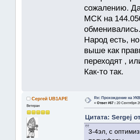
сожалению. Да
МСК на 144.05
обменивались.
Народ есть, но
выше как прав
переходят , или
Как-то так.
Re: Прохождение на УК
Сергей UB1APE
«
Ответ #67 :
20 Сентября 20
Ветеран
Цитата: Sergej о
3-4эл, с оптими