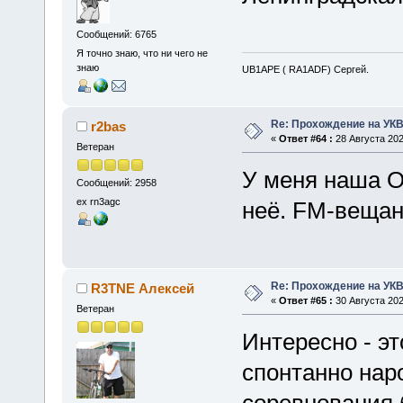
Сообщений: 6765
Я точно знаю, что ни чего не
знаю
UB1APE ( RA1ADF) Сергей.
Re: Прохождение на УК
r2bas
«
Ответ #64 :
28 Августа 202
Ветеран
У меня наша О
Сообщений: 2958
ex rn3agc
неё. FM-вещан
Re: Прохождение на УК
R3TNE Алексей
«
Ответ #65 :
30 Августа 202
Ветеран
Интересно - эт
спонтанно нар
соревнования 