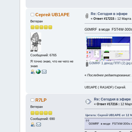
Re: Сегодня в эфире
Сергей UB1APE
«
Ответ #17215 :
12 Марта 
Ветеран
G0MRF в моде FST4W-300s
Сообщений: 6765
Я точно знаю, что ни чего не
G0MRF 1 декод ППП (2).jpg
знаю
«
Последнее редактирование: 
UB1APE ( RA1ADF) Сергей.
Re: Сегодня в эфире
R7LP
«
Ответ #17216 :
12 Март
Ветеран
Цитата: Сергей UB1APE от 12 М
Сообщений: 690
G0MRF в моде FST4W-300s 