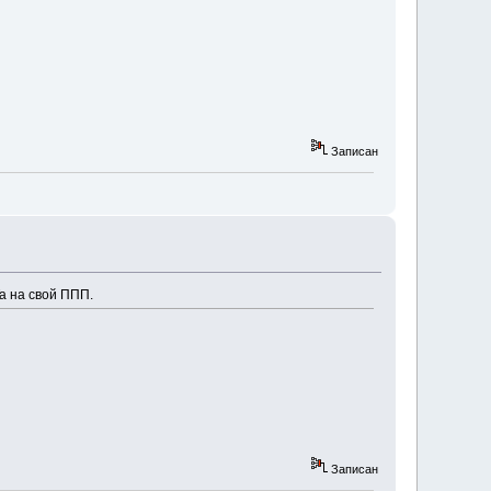
Записан
а на свой ППП.
Записан