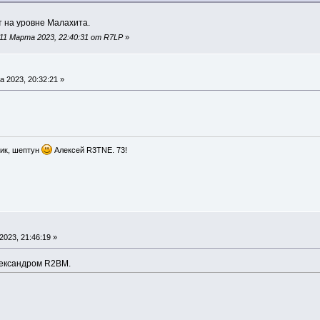
 на уровне Малахита.
11 Марта 2023, 22:40:31 от R7LP
»
 2023, 20:32:21 »
ик, шептун
Алексей R3TNE. 73!
2023, 21:46:19 »
лександром R2BM.