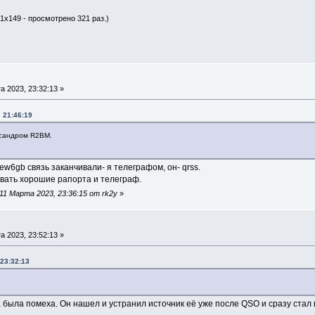
01x149 - просмотрено 321 раз.)
а 2023, 23:32:13 »
 21:46:19
ксандром R2BM.
w6gb связь заканчивали- я телеграфом, он- qrss.
вать хорошие рапорта и телеграф.
1 Марта 2023, 23:36:15 от rk2y
»
а 2023, 23:52:13 »
 23:32:13
была помеха. Он нашел и устранил источник её уже после QSO и сразу стал 