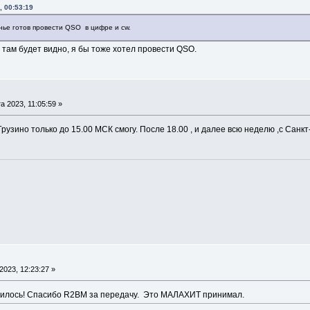
, 00:53:19
сенье готов провести QSO в цифре и cw.
 там будет видно, я бы тоже хотел провести QSO.
а 2023, 11:05:59 »
Грузино только до 15.00 МСК смогу. После 18.00 , и далее всю неделю ,с Санк
2023, 12:23:27 »
лучилось! Спасибо R2BM за передачу. Это МАЛАХИТ принимал.