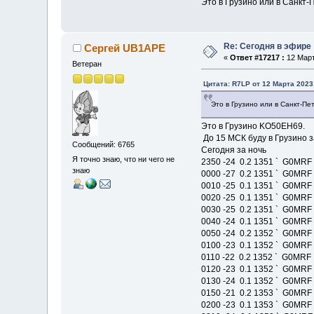
Это в Грузино или в Санкт-
Re: Сегодня в эфире
Сергей UB1APE
«
Ответ #17217 :
12 Март
Ветеран
Цитата: R7LP от 12 Марта 2023,
Это в Грузино или в Санкт-Пе
Это в Грузино KO50EH69.
До 15 МСК буду в Грузино 
Сообщений: 6765
Сегодня за ночь
Я точно знаю, что ни чего не
2350 -24 0.2 1351 ` G0MRF 
знаю
0000 -27 0.2 1351 ` G0MRF 
0010 -25 0.1 1351 ` G0MRF 
0020 -25 0.1 1351 ` G0MRF 
0030 -25 0.2 1351 ` G0MRF 
0040 -24 0.1 1351 ` G0MRF 
0050 -24 0.2 1352 ` G0MRF 
0100 -23 0.1 1352 ` G0MRF 
0110 -22 0.2 1352 ` G0MRF 
0120 -23 0.1 1352 ` G0MRF 
0130 -24 0.1 1352 ` G0MRF 
0150 -21 0.2 1353 ` G0MRF 
0200 -23 0.1 1353 ` G0MRF 