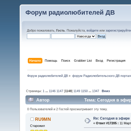
Форум радиолюбителей ДВ
Добро пожаловать,
Гость
. Пожалуйста,
войдите
или
зарегистрируйте
Начало
Помощь
Поиск
Grabber List
Вход
Регистрация
Форум радиолюбителей ДВ
»
форум Радиолюбительского ДВ портал
Страницы:
1
...
1146
1147
[
1148
]
1149
1150
...
1347
Вниз
Автор
Тема: Сегодня в эфир
0 Пользователей и 2 Гостей просматривают эту тему.
Re: Сегодня в эфире
RU9MN
«
Ответ #17205 :
11 Март
Старожил