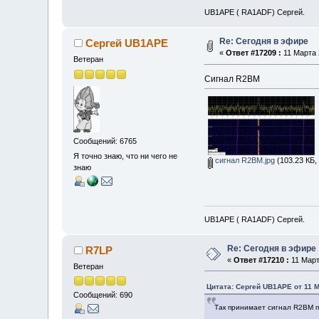
UB1APE ( RA1ADF) Сергей.
Re: Сегодня в эфире
Сергей UB1APE
«
Ответ #17209 :
11 Марта 
Ветеран
Сигнал R2BM
Сообщений: 6765
Я точно знаю, что ни чего не
сигнал R2BM.jpg
(103.23 КБ,
знаю
UB1APE ( RA1ADF) Сергей.
Re: Сегодня в эфире
R7LP
«
Ответ #17210 :
11 Март
Ветеран
Цитата: Сергей UB1APE от 11 М
Сообщений: 690
Так принимает сигнал R2BM п