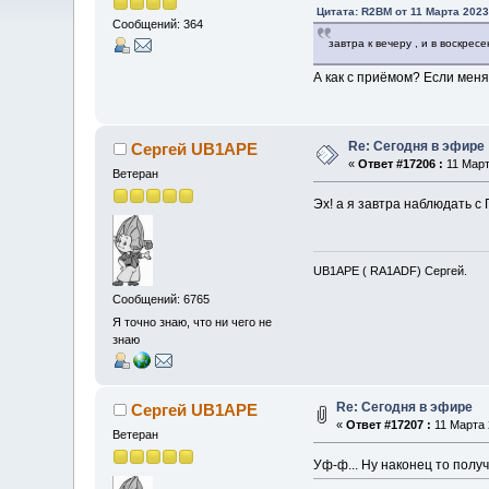
Цитата: R2BM от 11 Марта 2023
Сообщений: 364
завтра к вечеру , и в воскре
А как с приёмом? Если меня
Re: Сегодня в эфире
Сергей UB1APE
«
Ответ #17206 :
11 Март
Ветеран
Эх! а я завтра наблюдать с 
UB1APE ( RA1ADF) Сергей.
Сообщений: 6765
Я точно знаю, что ни чего не
знаю
Re: Сегодня в эфире
Сергей UB1APE
«
Ответ #17207 :
11 Марта 
Ветеран
Уф-ф... Ну наконец то по