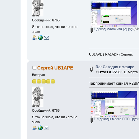
Сообщений: 6765
Я точно знаю, что ни чего не
1 декод Малахита (2).jpg
(37
знаю
UB1APE ( RA1ADF) Сергей.
Re: Сегодня в эфире
Сергей UB1APE
«
Ответ #17208 :
11 Марта 
Ветеран
Так принимает сигнал R2BM
Сообщений: 6765
Я точно знаю, что ни чего не
1-е декоды моего ППП Грузин
знаю