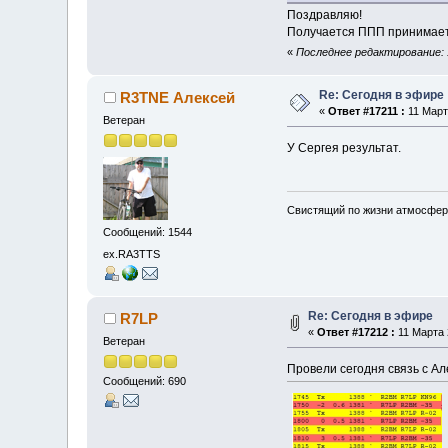
Поздравляю!
Получается ППП принимает
«
Последнее редактирование: 
Re: Сегодня в эфире
R3TNE Алексей
«
Ответ #17211 :
11 Марта
Ветеран
У Сергея результат.
Свистящий по жизни атмосфер
Сообщений: 1544
ex.RA3TTS
Re: Сегодня в эфире
R7LP
«
Ответ #17212 :
11 Марта 
Ветеран
Провели сегодня связь с А
Сообщений: 690