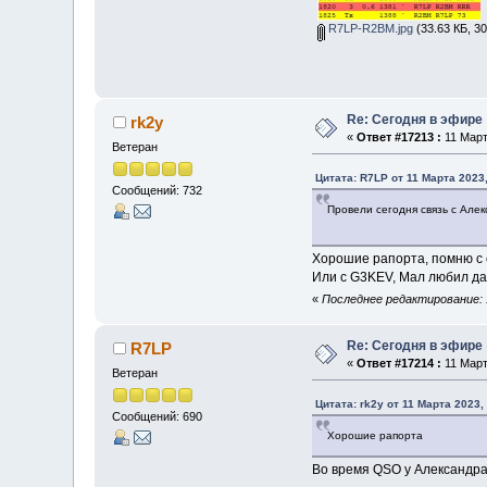
R7LP-R2BM.jpg
(33.63 КБ, 3
Re: Сегодня в эфире
rk2y
«
Ответ #17213 :
11 Март
Ветеран
Цитата: R7LP от 11 Марта 2023,
Сообщений: 732
Провели сегодня связь с Але
Хорошие рапорта, помню с e
Или с G3KEV, Мал любил да
«
Последнее редактирование: 1
Re: Сегодня в эфире
R7LP
«
Ответ #17214 :
11 Март
Ветеран
Цитата: rk2y от 11 Марта 2023,
Сообщений: 690
Хорошие рапорта
Во время QSO у Александра 