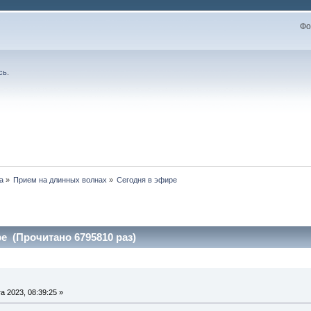
Фо
сь
.
а
»
Прием на длинных волнах
»
Сегодня в эфире
е (Прочитано 6795810 раз)
а 2023, 08:39:25 »