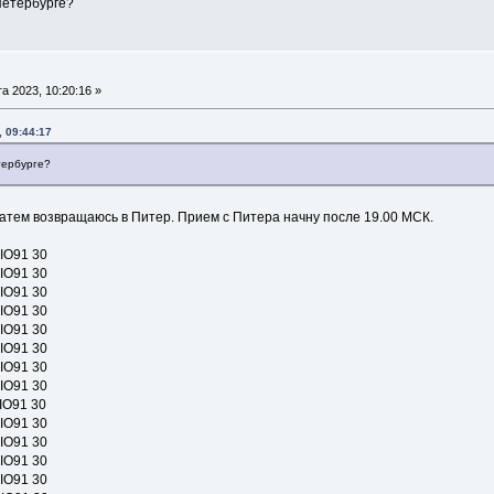
Петербурге?
а 2023, 10:20:16 »
 09:44:17
тербурге?
затем возвращаюсь в Питер. Прием с Питера начну после 19.00 МСК.
IO91 30
IO91 30
IO91 30
IO91 30
IO91 30
IO91 30
IO91 30
IO91 30
IO91 30
IO91 30
IO91 30
IO91 30
IO91 30