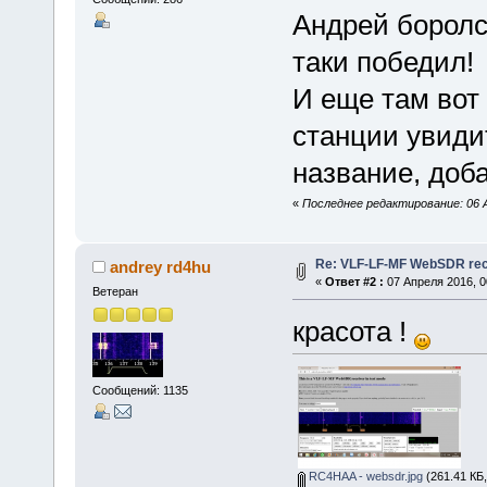
Андрей боролс
таки победил!
И еще там вот 
станции увиди
название, доб
«
Последнее редактирование: 06 А
Re: VLF-LF-MF WebSDR rece
andrey rd4hu
«
Ответ #2 :
07 Апреля 2016, 0
Ветеран
красота !
Сообщений: 1135
RC4HAA - websdr.jpg
(261.41 КБ,