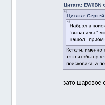
Цитата: EW6BN о
Цитата: Сергей
Набрал в поиск
"вывалилсь" мн
нашёл приёмни
Кстати, именно 
того чтобы прос
поисковики, а п
зато шаровое с