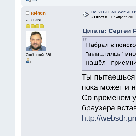
Re: VLF-LF-MF WebSDR re
ra4hgn
«
Ответ #6 :
07 Апреля 2016,
Старожил
Цитата: Сергей 
Набрал в поиско
"вывалилсь" мно
Сообщений: 286
нашёл приёмник
Ты пытаешься 
пока может и н
Со временем у
браузера вста
http://websdr.g