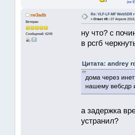
(ex 
Re: VLF-LF-MF WebSDR re
rw3adb
«
Ответ #8 :
07 Апреля 2016,
Ветеран
ну что? с почи
Сообщений: 6249
в рсгб черкнут
Цитата: andrey r
дома через инет
нашему вебсдр и
а задержка вр
устранил?