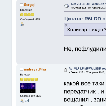
Re: VLF-LF-MF WebSDR re
Sergej
«
Ответ #12 :
07 Апреля 2016
Старожил
Цитата: R6LDD от
Сообщений: 415
Холивар грядет
Не, пофлудили
Re: VLF-LF-MF WebSDR rece
andrey rd4hu
«
Ответ #13 :
07 Апреля 2016, 
Ветеран
какой все так
передатчик , и
Сообщений: 1135
вещания , зан