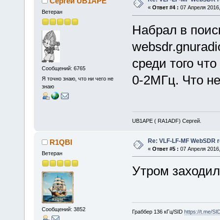
Сергей UB1APE
«
Ответ #4 :
07 Апреля 2016,
Ветеран
Набрал в поис
websdr.gnuradi
среди того чт
Сообщений: 6765
0-2МГц. Что н
Я точно знаю, что ни чего не
знаю
UB1APE ( RA1ADF) Сергей.
Re: VLF-LF-MF WebSDR re
R1QBI
«
Ответ #5 :
07 Апреля 2016,
Ветеран
Утром заходил
Сообщений: 3852
Граббер 136 кГц/SID
https://t.me/S