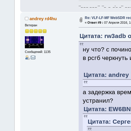
--_ _ _ _ _ _ -- --_ _ _-_ _-- _ _ _
Re: VLF-LF-MF WebSDR rece
andrey rd4hu
«
Ответ #9 :
07 Апреля 2016, 1
Ветеран
Цитата: rw3adb о
ну что? с почин
Сообщений: 1135
в рсгб черкнуть
Цитата: andrey 
а задержка врем
устранил?
Цитата: EW6BN 
Цитата: Серге