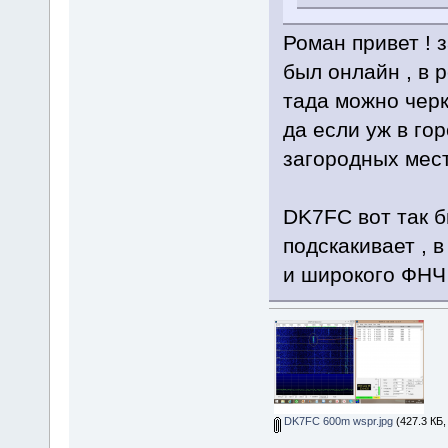
Роман привет ! 
был онлайн , в р
тада можно черк
да если уж в гор
загородных мест
DK7FC вот так б
подскакивает ,
и широкого ФНЧ
DK7FC 600m wspr.jpg
(427.3 КБ,