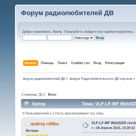
Форум радиолюбителей ДВ
Добро пожаловать,
Гость
. Пожалуйста,
войдите
или
зарегистрируйтесь
.
Начало
Помощь
Поиск
Grabber List
Вход
Регистрация
Форум радиолюбителей ДВ
»
форум Радиолюбительского ДВ портала
»
Страницы: [
1
]
2
Вниз
Автор
Тема: VLF-LF-MF WebSDR 
0 Пользователей и 1 Гость просматривают эту тему.
VLF-LF-MF WebSDR receiv
andrey rd4hu
«
:
06 Апреля 2016, 23:28:42 
Ветеран