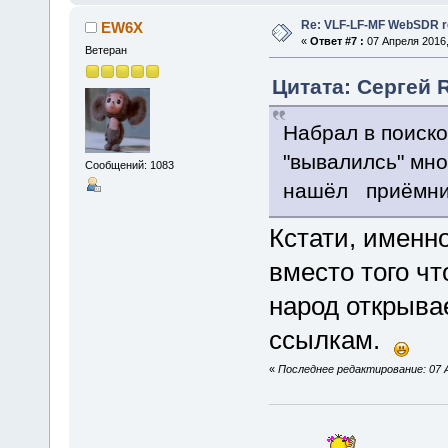
Re: VLF-LF-MF WebSDR re
EW6X
«
Ответ #7 :
07 Апреля 2016,
Ветеран
Цитата: Сергей 
Набрал в поиско
"вывалилсь" мно
Сообщений: 1083
нашёл приёмник
Кстати, именн
вместо того чт
народ открывае
ссылкам.
«
Последнее редактирование: 07 