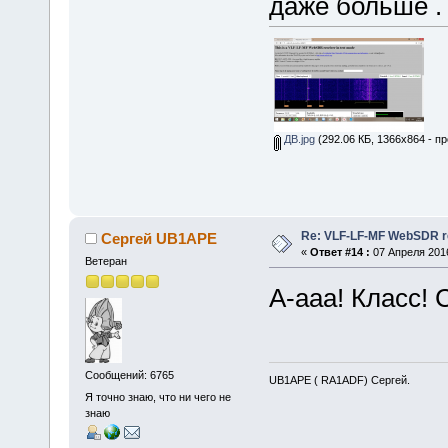
даже больше .
ДВ.jpg
(292.06 КБ, 1366x864 - п
Re: VLF-LF-MF WebSDR re
Сергей UB1APE
«
Ответ #14 :
07 Апреля 2016
Ветеран
А-ааа! Класс!
Сообщений: 6765
UB1APE ( RA1ADF) Сергей.
Я точно знаю, что ни чего не
знаю