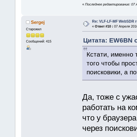
«
Последнее редактирование: 07 А
Re: VLF-LF-MF WebSDR re
Sergej
«
Ответ #10 :
07 Апреля 2016
Старожил
Цитата: EW6BN о
Сообщений: 415
Кстати, именно 
того чтобы прос
поисковики, а п
Да, тоже с уж
работать на ко
что у браузера
через поискови