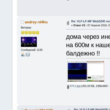
Re: VLF-LF-MF WebSDR rece
andrey rd4hu
«
Ответ #3 :
07 Апреля 2016, 0
Ветеран
дома через ин
на 600м к наше
Сообщений: 1135
балдежно !!
474.2.jpg
(331.03 КБ, 1366x864 -
Re: VLF-LF-MF WebSDR re