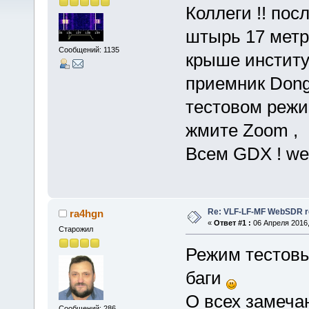
Коллеги !! по
штырь 17 метр
Сообщений: 1135
крыше институт
приемник Dongl
тестовом режим
жмите Zoom ,
Всем GDX ! web
Re: VLF-LF-MF WebSDR re
ra4hgn
«
Ответ #1 :
06 Апреля 2016,
Старожил
Режим тестовы
баги
О всех замеча
Сообщений: 286