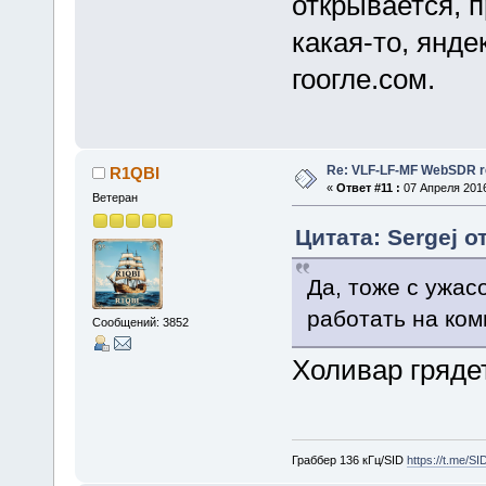
открывается, 
какая-то, янд
гоогле.сом.
Re: VLF-LF-MF WebSDR re
R1QBI
«
Ответ #11 :
07 Апреля 2016
Ветеран
Цитата: Sergej о
Да, тоже с ужас
работать на ком
Сообщений: 3852
Холивар гряд
Граббер 136 кГц/SID
https://t.me/S