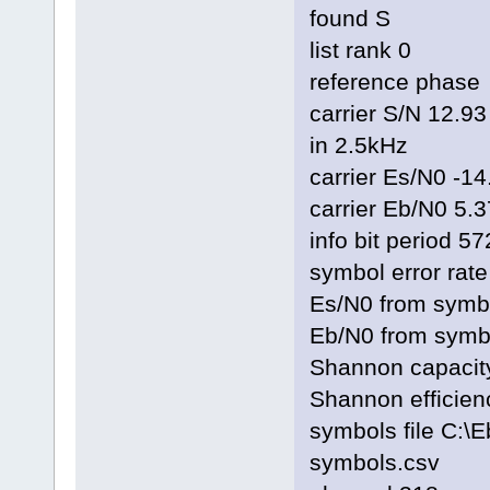
found S
list rank 0
reference pha
carrier S/N 12.93
in 2.5kHz
carrier Es/N0 -1
carrier Eb/N0 5.
info bit period 5
symbol error rat
Es/N0 from symbo
Eb/N0 from symbo
Shannon capacity
Shannon efficien
symbols file C
symbols.csv