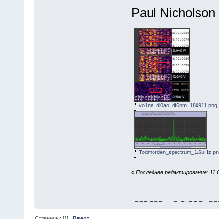
Paul Nicholson
vo1na_dl0ao_df6nm_180911.png
Todmorden_spectrum_1.6uHz.pn
«
Последнее редактирование: 11 С
--_ _ _ _ _ _ -- --_ _ _-_ _-- _ _ _
Страницы: [
1
]
Вверх