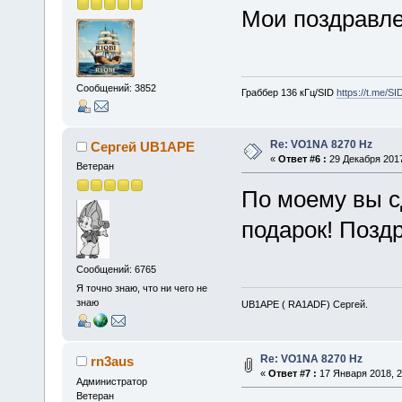
Мои поздравле
Сообщений: 3852
Граббер 136 кГц/SID
https://t.me/S
Re: VO1NA 8270 Hz
Сергей UB1APE
«
Ответ #6 :
29 Декабря 2017
Ветеран
По моему вы с
подарок! Поздр
Сообщений: 6765
Я точно знаю, что ни чего не
знаю
UB1APE ( RA1ADF) Сергей.
Re: VO1NA 8270 Hz
rn3aus
«
Ответ #7 :
17 Января 2018, 2
Администратор
Ветеран