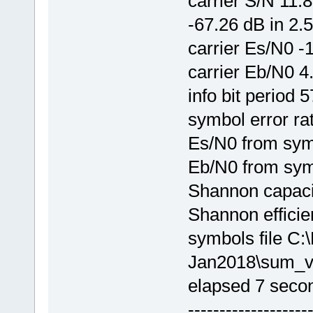
carrier S/N 11.
-67.26 dB in 2.
carrier Es/N0 -
carrier Eb/N0 4
info bit period
symbol error ra
Es/N0 from sym
Eb/N0 from sym
Shannon capacit
Shannon effici
symbols file 
Jan2018\sum_v
elapsed 7 seco
-------------------