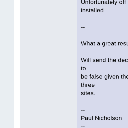
Unfortunately off
installed.
--
What a great resu
Will send the deco
to
be false given t
three
sites.
--
Paul Nicholson
--