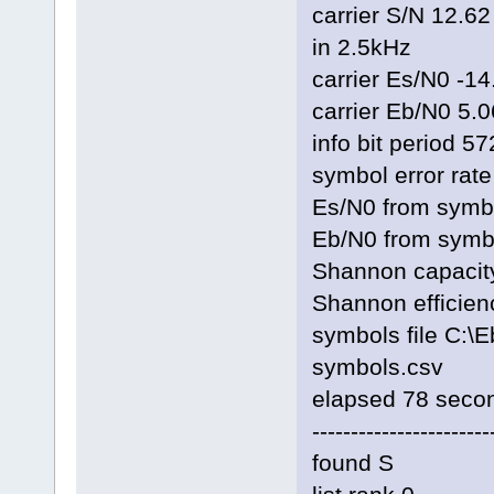
carrier S/N 12.62
in 2.5kHz
carrier Es/N0 -1
carrier Eb/N0 5.
info bit period 5
symbol error rat
Es/N0 from symbo
Eb/N0 from symbo
Shannon capacity
Shannon efficien
symbols file C
symbols.csv
elapsed 78 seco
-----------------------
found S