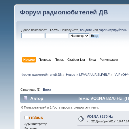
Форум радиолюбителей ДВ
Добро пожаловать,
Гость
. Пожалуйста,
войдите
или
зарегистрируйтесь
.
Начало
Помощь
Поиск
Grabber List
Вход
Регистрация
Форум радиолюбителей ДВ
»
Новости LF/VLF/ULF/SLF/ELF
»
 VLF (ОНЧ
Страницы: [
1
]
Вниз
Автор
Тема: VO1NA 8270 Hz (П
0 Пользователей и 1 Гость просматривают эту тему.
VO1NA 8270 Hz
rn3aus
«
:
22 Декабря 2017, 18:47:14
Администратор
Ветеран