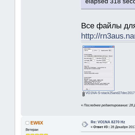
elapsed 318 sec
Все файлы для
http://rn3aus.n
VO1NA-S-stack25and27dec2017
«
Последнее редактирование: 28 Д
Re: VO1NA 8270 Hz
EW6X
«
Ответ #3 :
28 Декабря 2017
Ветеран