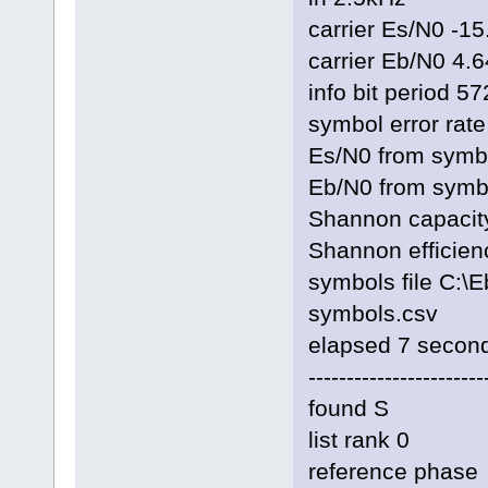
carrier Es/N0 -1
carrier Eb/N0 4.
info bit period 5
symbol error rat
Es/N0 from symbo
Eb/N0 from symbo
Shannon capacity
Shannon efficien
symbols file C
symbols.csv
elapsed 7 secon
-----------------------
found S
list rank 0
reference pha