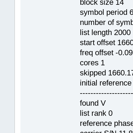
block size 14
symbol period 
number of symb
list length 2000
start offset 166
freq offset -0.0
cores 1
skipped 1660.17
initial referenc
-------------------
found V
list rank 0
reference p