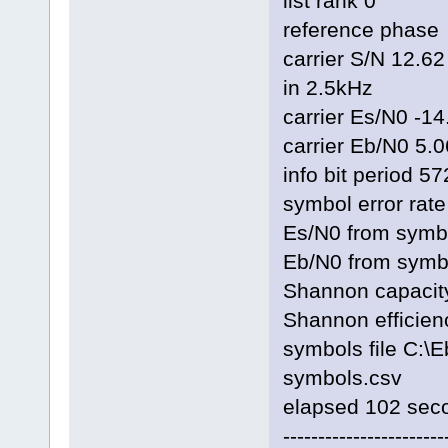
list rank 0
reference phas
carrier S/N 12.62
in 2.5kHz
carrier Es/N0 -1
carrier Eb/N0 5.
info bit period 5
symbol error rat
Es/N0 from symbo
Eb/N0 from symbo
Shannon capacity
Shannon efficien
symbols file C
symbols.csv
elapsed 102 sec
-----------------------