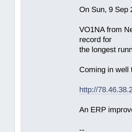
On Sun, 9 Sep 
VO1NA from New
record for
the longest run
Coming in well t
http://78.46.
An ERP improve
--