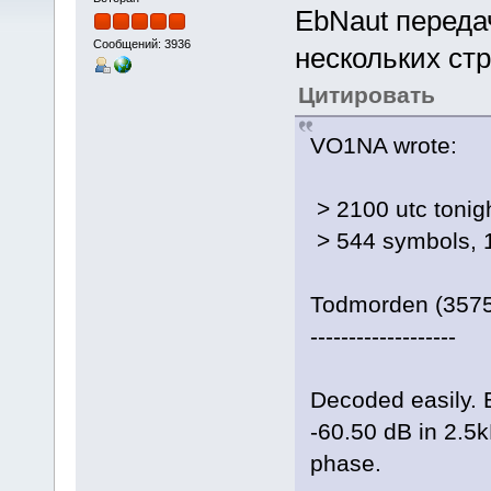
EbNaut переда
Сообщений: 3936
нескольких стр
Цитировать
VO1NA wrote:
> 2100 utc tonig
> 544 symbols, 
Todmorden (357
-------------------
Decoded easily. 
-60.50 dB in 2.5
phase.