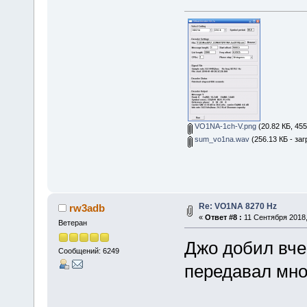
VO1NA-1ch-V.png
(20.82 КБ, 45
sum_vo1na.wav
(256.13 КБ - заг
Re: VO1NA 8270 Hz
rw3adb
«
Ответ #8 :
11 Сентября 2018,
Ветеран
Джо добил вче
Сообщений: 6249
передавал мно