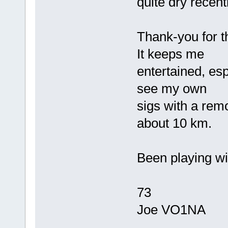
quite dry recentl
Thank-you for t
It keeps me
entertained, esp
see my own
sigs with a rem
about 10 km.
Been playing wi
73
Joe VO1NA