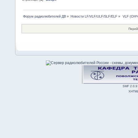
Форум радиолюбителей ДВ
»
Новости LF/VLF/ULF/SLF/ELF
»
 VLF (ОНЧ
Перей
SMF 2.0.9
XHTM