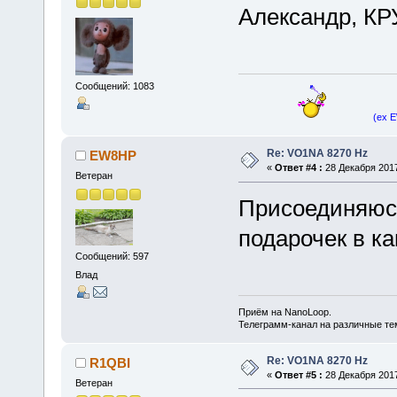
Александр, К
Сообщений: 1083
(ex 
Re: VO1NA 8270 Hz
EW8HP
«
Ответ #4 :
28 Декабря 2017
Ветеран
Присоединяюсь 
подарочек в кан
Сообщений: 597
Влад
Приём на NanoLoop.
Телеграмм-канал на различные т
Re: VO1NA 8270 Hz
R1QBI
«
Ответ #5 :
28 Декабря 2017
Ветеран