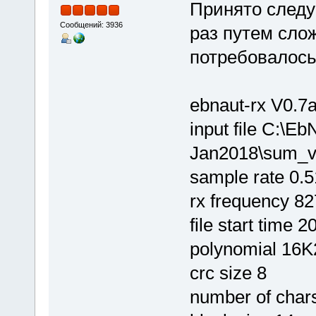
Принято следу
Сообщений: 3936
раз путем сло
потребовалось 
ebnaut-rx V0.7
input file C:
Jan2018\sum_v
sample rate 0.
rx frequency 82
file start time 
polynomial 16
crc size 8
number of char