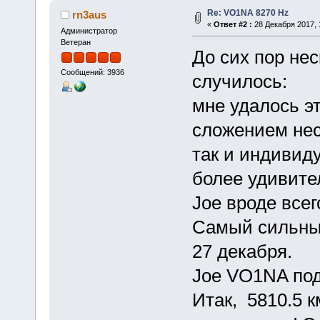
Re: VO1NA 8270 Hz
rn3aus
«
Ответ #2 :
28 Декабря 2017, 
Администратор
Ветеран
До сих пор нес
Сообщений: 3936
случилось:
мне удалось эт
сложением нес
так и индивиду
более удивите
Joe вроде все
Самый сильный
27 декабря.
Joe VO1NA под
Итак, 5810.5 к