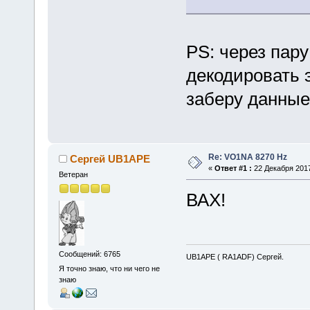
PS: через пару
декодировать э
заберу данные 
Re: VO1NA 8270 Hz
Сергей UB1APE
«
Ответ #1 :
22 Декабря 2017
Ветеран
ВАХ!
Сообщений: 6765
UB1APE ( RA1ADF) Сергей.
Я точно знаю, что ни чего не
знаю