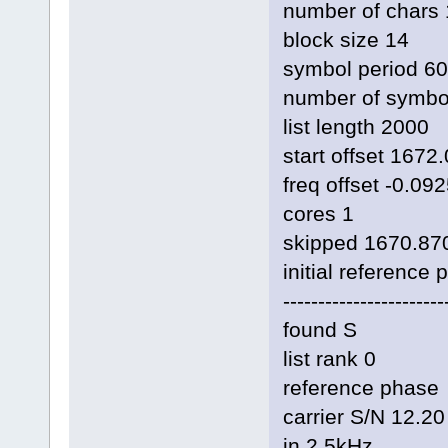
number of chars 
block size 14
symbol period 6
number of symbo
list length 2000
start offset 1672
freq offset -0.09
cores 1
skipped 1670.870
initial reference
-----------------------
found S
list rank 0
reference ph
carrier S/N 12.20
in 2.5kHz