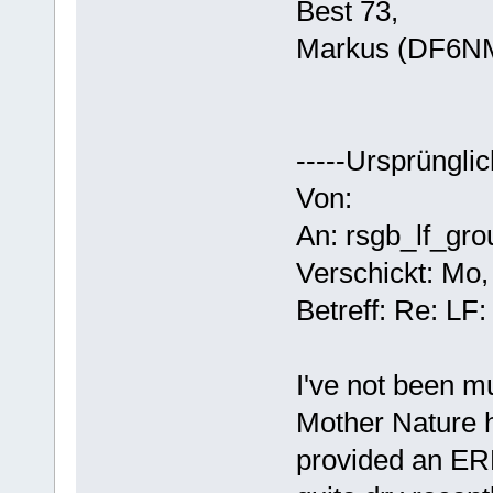
Best 73,
Markus (DF6N
-----Ursprünglic
Von:
An: rsgb_lf_gro
Verschickt: Mo,
Betreff: Re: L
I've not been m
Mother Nature 
provided an ER