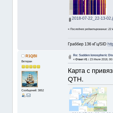
2018-07-22_22-13-02.
«
Последнее редактирование: 22 
Граббер 136 кГц/SID
htt
Re: Sudden Ionospheric Di
R1QBI
«
Ответ #1 :
23 Июля 2018, 00:
Ветеран
Карта с привя
QTH.
Сообщений: 3852