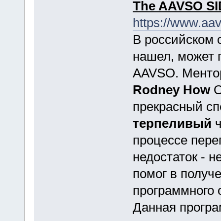
The AAVSO SI
https://www.aav
В российском 
нашел, может 
AAVSO. Менто
Rodney How
O
прекрасный сп
терпеливый
ч
процессе пере
недостаток - н
помог в получе
программного 
Данная програ