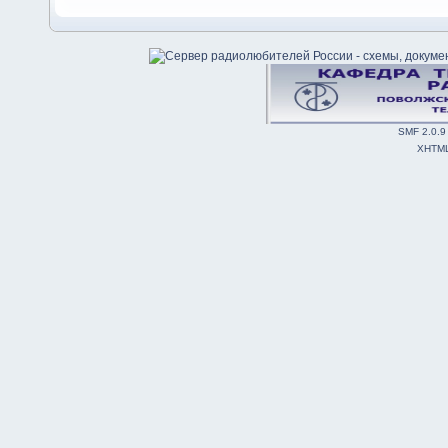
SMF 2.0.9
XHTM