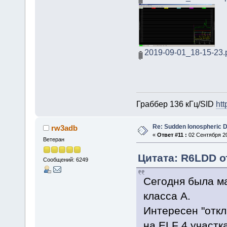
2019-09-01_18-15-23.
Граббер 136 кГц/SID
htt
Re: Sudden Ionospheric 
rw3adb
«
Ответ #11 :
02 Сентября 20
Ветеран
Цитата: R6LDD от
Сообщений: 6249
Сегодня была ма
класса А.
Интересен "откл
на ELF 4 участк