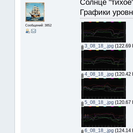
Солнце "тихое"
Графики уровн
Сообщений: 3852
3_08_18_.jpg
(122.69 
4_08_18_.jpg
(120.42 
5_08_18_.jpg
(120.67 
6_08_18_.jpg
(124.14 