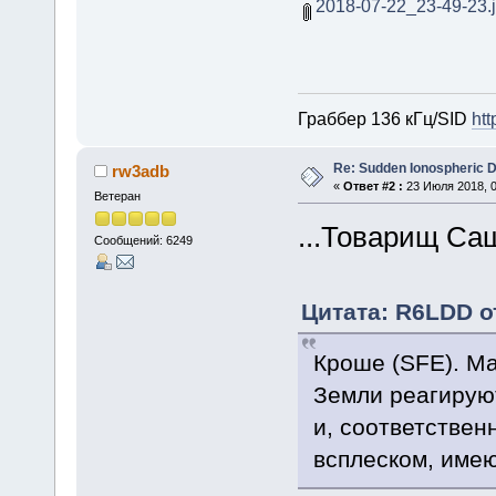
2018-07-22_23-49-23.
Граббер 136 кГц/SID
htt
Re: Sudden Ionospheric 
rw3adb
«
Ответ #2 :
23 Июля 2018, 0
Ветеран
...Товарищ Са
Сообщений: 6249
Цитата: R6LDD от
Кроше (SFE). М
Земли реагирую
и, соответствен
всплеском, имею