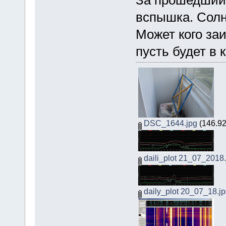
За прошедший 
вспышка. Солн
Может кого за
пусть будет в
DSC_1644.jpg
(146.92
daili_plot 21_07_2018.
daily_plot 20_07_18.j