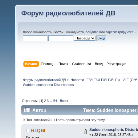
Форум радиолюбителей ДВ
Добро пожаловать,
Гость
. Пожалуйста,
войдите
или
зарегистрируйтесь
.
Начало
Помощь
Поиск
Grabber List
Вход
Регистрация
Форум радиолюбителей ДВ
»
Новости LF/VLF/ULF/SLF/ELF
»
 VLF (ОНЧ
Sudden Ionospheric Disturbances
Страницы: [
1
]
2
3
...
54
Вниз
Автор
Тема: Sudden Ionospheri
0 Пользователей и 1 Гость просматривают эту тему.
Sudden Ionospheric Distur
R1QBI
«
:
22 Июля 2018, 23:27:48 »
Ветеран