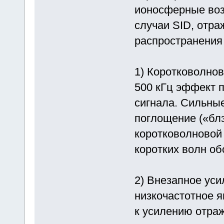
ионосферные воз
случаи SID, отр
распространения
1) Коротковолнов
500 кГц эффект 
сигнала. Сильны
поглощение («бл
коротковолновой
коротких волн о
2) Внезапное уси
низкочастотное я
к усилению отра