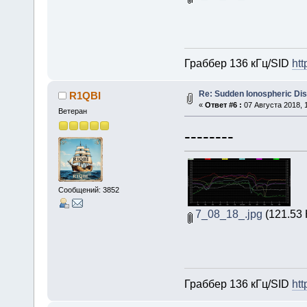
Граббер 136 кГц/SID
htt
Re: Sudden Ionospheric Di
R1QBI
«
Ответ #6 :
07 Августа 2018, 1
Ветеран
--------
Сообщений: 3852
7_08_18_.jpg
(121.53 
Граббер 136 кГц/SID
htt