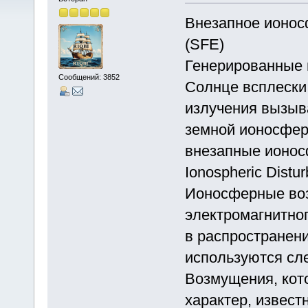
Внезапное ионос
(SFE)
Генерированные 
Сообщений: 3852
Солнце всплески
излучения вызыв
земной ионосфер
внезапные ионос
Ionospheric Distur
Ионосферные во
электромагнитно
в распространени
используются сл
Возмущения, кот
характер, извес