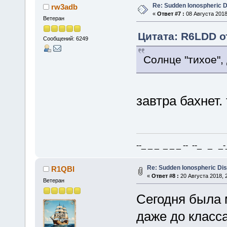
Re: Sudden Ionospheric 
rw3adb
«
Ответ #7 :
08 Августа 2018,
Ветеран
Цитата: R6LDD от
Сообщений: 6249
Солнце "тихое",
завтра бахнет.
--_ _ _ _ _ _ -- --_ _ _-_
Re: Sudden Ionospheric Di
R1QBI
«
Ответ #8 :
20 Августа 2018, 2
Ветеран
Сегодня была 
даже до класса