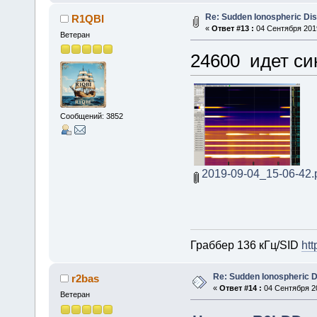
Re: Sudden Ionospheric Di
R1QBI
«
Ответ #13 :
04 Сентября 2019
Ветеран
24600 идет си
Сообщений: 3852
2019-09-04_15-06-42.
Граббер 136 кГц/SID
htt
Re: Sudden Ionospheric 
r2bas
«
Ответ #14 :
04 Сентября 20
Ветеран