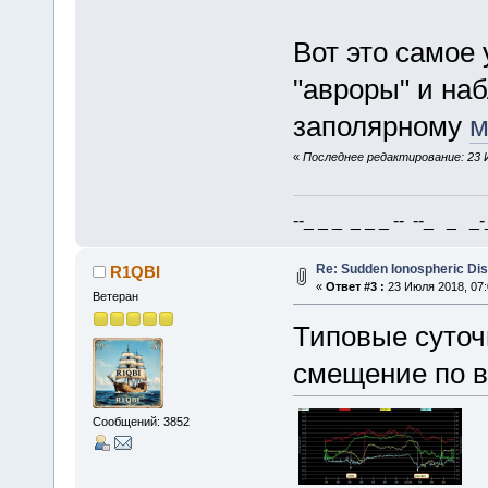
Вот это самое 
"авроры" и н
заполярному
м
«
Последнее редактирование: 23 И
--_ _ _ _ _ _ -- --_ _ _-_
Re: Sudden Ionospheric Di
R1QBI
«
Ответ #3 :
23 Июля 2018, 07:
Ветеран
Типовые суточ
смещение по в
Сообщений: 3852