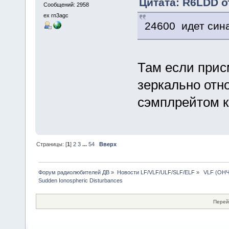
Цитата: R6LDD от
Сообщений: 2958
ex rn3agc
24600 идет сина
Там если прис
зеркально отн
сэмплрейтом к
Страницы: [
1
]
2
3
...
54
Вверх
Форум радиолюбителей ДВ
»
Новости LF/VLF/ULF/SLF/ELF
»
 VLF (ОНЧ
Sudden Ionospheric Disturbances
Перей