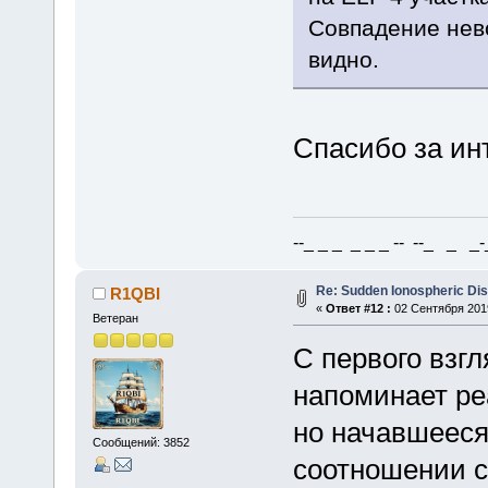
Совпадение нев
видно.
Спасибо за ин
--_ _ _ _ _ _ -- --_ _ _-_
Re: Sudden Ionospheric Di
R1QBI
«
Ответ #12 :
02 Сентября 2019
Ветеран
С первого взгл
напоминает р
но начавшееся
Сообщений: 3852
соотношении с