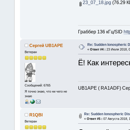
23_07_18.jpg
(76.29 К
Граббер 136 кГц/SID
htt
Re: Sudden Ionospheric 
Сергей UB1APE
«
Ответ #4 :
23 Июля 2018, 0
Ветеран
Ё! Как интерес
Сообщений: 6765
UB1APE ( RA1ADF) Сер
Я точно знаю, что ни чего не
знаю
Re: Sudden Ionospheric Di
R1QBI
«
Ответ #5 :
07 Августа 2018, 1
Ветеран