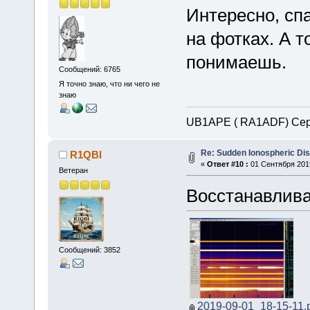
Интересно, сп
на фотках. А т
понимаешь.
Сообщений: 6765
Я точно знаю, что ни чего не
знаю
UB1APE ( RA1ADF) Сер
Re: Sudden Ionospheric Di
R1QBI
«
Ответ #10 :
01 Сентября 2019
Ветеран
Восстанавлива
Сообщений: 3852
2019-09-01_18-15-11.