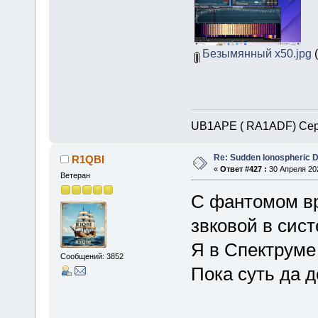
Безымянный х50.jpg
(
UB1APE ( RA1ADF) Сер
Re: Sudden Ionospheric 
R1QBI
«
Ответ #427 :
30 Апреля 202
Ветеран
С фантомом вр
звковой в сист
Я в Спектруме
Сообщений: 3852
Пока суть да д