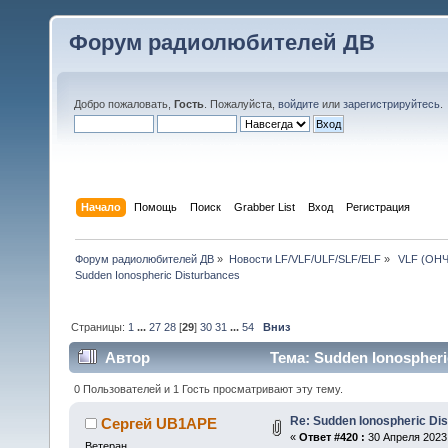
Форум радиолюбителей ДВ
Добро пожаловать,
Гость
. Пожалуйста,
войдите
или
зарегистрируйтесь
.
Начало
Помощь
Поиск
Grabber List
Вход
Регистрация
Форум радиолюбителей ДВ
»
Новости LF/VLF/ULF/SLF/ELF
»
 VLF (ОНЧ
Sudden Ionospheric Disturbances
Страницы:
1
...
27
28
[
29
]
30
31
...
54
Вниз
Автор
Тема: Sudden Ionospheri
0 Пользователей и 1 Гость просматривают эту тему.
Re: Sudden Ionospheric Di
Сергей UB1APE
«
Ответ #420 :
30 Апреля 2023,
Ветеран