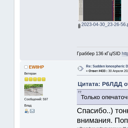
2023-04-30_23-26-56.
Граббер 136 кГц/SID
htt
Re: Sudden Ionospheric 
EW8HP
«
Ответ #433 :
30 Апреля 202
Ветеран
Цитата: Р6ЛДД от
Только опечаточ
Сообщений: 597
Влад
Спасибо..) тон
внимания. По