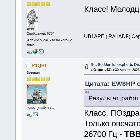
Класс! Молодц
Сообщений: 6764
UB1APE ( RA1ADF) Сер
Я точно знаю, что ни чего не
знаю
Re: Sudden Ionospheric Di
R1QBI
«
Ответ #431 :
30 Апреля 2023,
Ветеран
Цитата: EW8HP о
Результат работ
Сообщений: 3852
Класс. ПОздра
Только опечато
26700 Гц -
ТВ