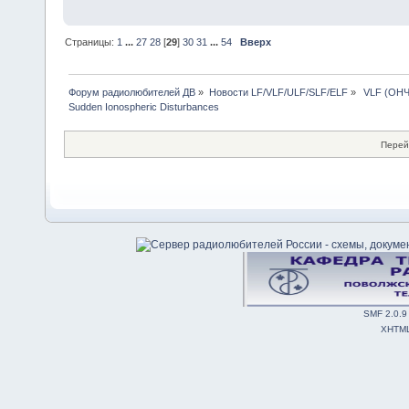
Страницы:
1
...
27
28
[
29
]
30
31
...
54
Вверх
Форум радиолюбителей ДВ
»
Новости LF/VLF/ULF/SLF/ELF
»
 VLF (ОНЧ
Sudden Ionospheric Disturbances
Перей
SMF 2.0.9
XHTM