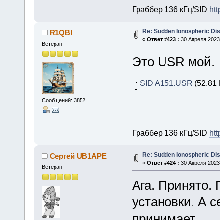
Граббер 136 кГц/SID
htt
Re: Sudden Ionospheric Di
R1QBI
«
Ответ #423 :
30 Апреля 2023,
Ветеран
Это USR мой.
SID A151.USR
(52.81 
Сообщений: 3852
Граббер 136 кГц/SID
htt
Re: Sudden Ionospheric Di
Сергей UB1APE
«
Ответ #424 :
30 Апреля 2023,
Ветеран
Ага. Принято.
установки. А 
принимает.