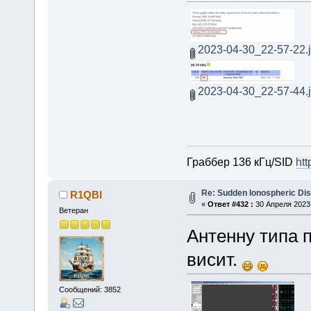
2023-04-30_22-57-22.
2023-04-30_22-57-44.
Граббер 136 кГц/SID
htt
Re: Sudden Ionospheric Di
R1QBI
«
Ответ #432 :
30 Апреля 2023,
Ветеран
Антенну типа 
висит.
Сообщений: 3852