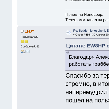
«
Последнее редактирование: 30 
Приём на NanoLoop.
Телеграмм-канал на ра
Re: Sudden Ionospheric 
EI4JY
«
Ответ #434 :
30 Апреля 202
Пользователь
Цитата: EW8HP о
Сообщений: 81
Благодаря Алек
работать грабб
Спасибо за те
стремно, в ито
наперемудрил с
пошел на пол