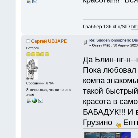
Граббер 136 кГц/SID
htt
Re: Sudden Ionospheric Di
Сергей UB1APE
«
Ответ #426 :
30 Апреля 2023,
Ветеран
Да Блин-нг-н--
Пока любовал 
компа знакомы
Сообщений: 6764
такой быстрый,
Я точно знаю, что ни чего не
знаю
красота в само
БАБАДУК!!! И в
Грузино
Епт