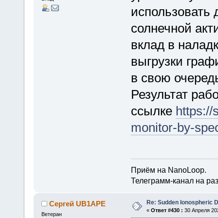
использовать 
солнечной акт
вклад в налад
выгрузки граф
в свою очеред
Результат раб
ссылке
https:/
monitor-by-spe
Приём на NanoLoop.
Телеграмм-канал на ра
Re: Sudden Ionospheric 
Сергей UB1APE
«
Ответ #430 :
30 Апреля 202
Ветеран