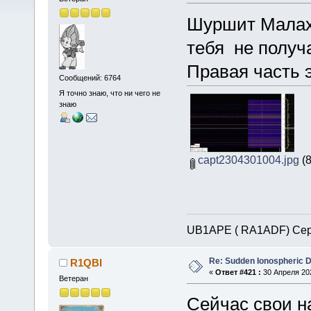
Шуршит Малахит
тебя не получ
Правая часть 
Сообщений: 6764
Я точно знаю, что ни чего не
знаю
capt2304301004.jpg
(8
UB1APE ( RA1ADF) Сер
Re: Sudden Ionospheric 
R1QBI
«
Ответ #421 :
30 Апреля 202
Ветеран
Сейчас свои н