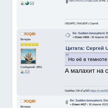
capt2304292119.jpg
(220.19 КБ, 
UB1APE ( RA1ADF) Сергей.
Re: Sudden Ionospheric 
R1QBI
«
Ответ #416 :
30 Апреля 202
Ветеран
Цитата: Сергей 
Но её в темнот
Сообщений: 3852
А малахит на 
Граббер 136 кГц/SID
https://t.me/S
Re: Sudden Ionospheric Di
R1QBI
«
Ответ #417 :
30 Апреля 2023,
Ветеран