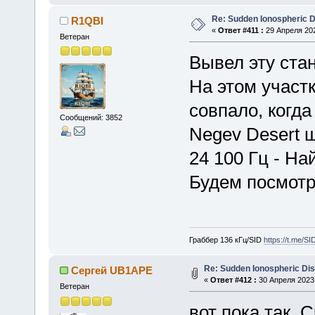
Re: Sudden Ionospheric 
R1QBI
«
Ответ #411 :
29 Апреля 202
Ветеран
Вывел эту стан
На этом участк
совпало, когда
Сообщений: 3852
Negev Desert ш
24 100 Гц - На
Будем посмотр
Граббер 136 кГц/SID
https://t.me/S
Re: Sudden Ionospheric Di
Сергей UB1APE
«
Ответ #412 :
30 Апреля 2023,
Ветеран
вот пока так. 