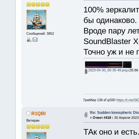
100% зеркалит
бы одинаково.
Вроде пару лет
Сообщений: 3852
SoundBlaster X-
Точно уж и не 
2023-04-30_00-35-49.png
(35.86
Граббер 136 кГц/SID
https://t.me/S
Re: Sudden Ionospheric Di
R1QBI
«
Ответ #418 :
30 Апреля 2023,
Ветеран
ТАк оно и есть