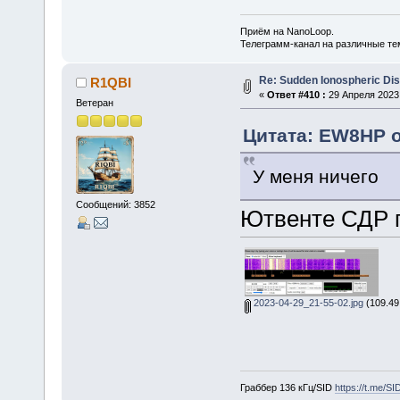
Приём на NanoLoop.
Телеграмм-канал на различные т
Re: Sudden Ionospheric Di
R1QBI
«
Ответ #410 :
29 Апреля 2023,
Ветеран
Цитата: EW8HP о
У меня ничего
Сообщений: 3852
Ютвенте СДР п
2023-04-29_21-55-02.jpg
(109.49
Граббер 136 кГц/SID
https://t.me/S