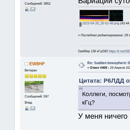
Вариации суто
Сообщений: 3852
2023-04-29_20-52-48.png
(43.44
«
Последнее редактирование: 29 
Граббер 136 кГц/SID
https://t.me/S
Re: Sudden Ionospheric 
EW8HP
«
Ответ #409 :
29 Апреля 202
Ветеран
Цитата: Р6ЛДД от
Коллеги, посмотр
Сообщений: 597
кГц?
Влад
У меня ничего