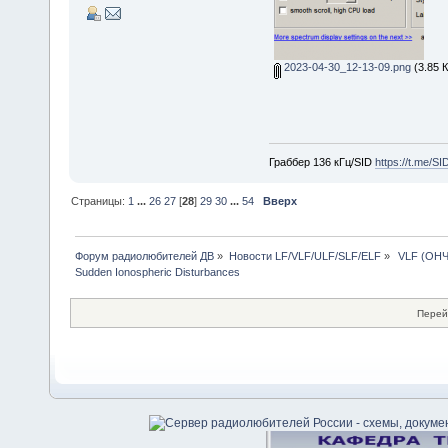
2023-04-30_12-13-09.png
(3.85 
Граббер 136 кГц/SID
https://t.me/S
Страницы:
1
...
26
27
[
28
]
29
30
...
54
Вверх
Форум радиолюбителей ДВ
»
Новости LF/VLF/ULF/SLF/ELF
»
 VLF (ОНЧ
Sudden Ionospheric Disturbances
Перей