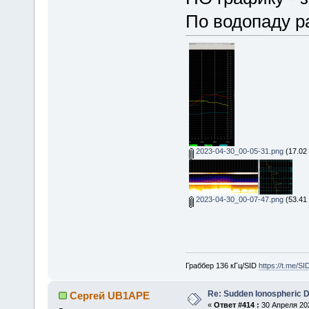
По водопаду р
2023-04-30_00-05-31.png
(17.02
2023-04-30_00-07-47.png
(53.41 
Граббер 136 кГц/SID
https://t.me/S
Re: Sudden Ionospheric 
Сергей UB1APE
«
Ответ #414 :
30 Апреля 202