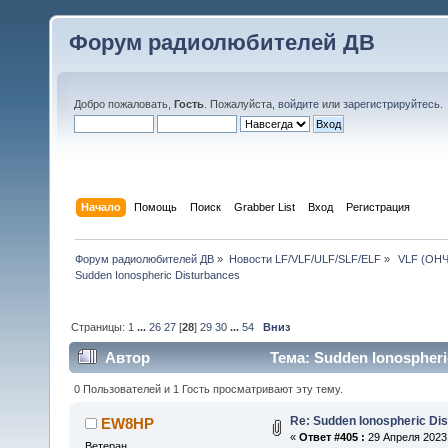
Форум радиолюбителей ДВ
Добро пожаловать,
Гость
. Пожалуйста,
войдите
или
зарегистрируйтесь
.
Начало
Помощь
Поиск
Grabber List
Вход
Регистрация
Форум радиолюбителей ДВ
»
Новости LF/VLF/ULF/SLF/ELF
»
 VLF (ОНЧ
Sudden Ionospheric Disturbances
Страницы:
1
...
26
27
[
28
]
29
30
...
54
Вниз
Автор
Тема: Sudden Ionospheri
0 Пользователей и 1 Гость просматривают эту тему.
Re: Sudden Ionospheric Di
EW8HP
«
Ответ #405 :
29 Апреля 2023,
Ветеран