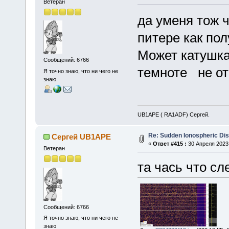
Ветеран
да уменя тож ч
питере как пол
Может катушка
Сообщений: 6766
темноте не о
Я точно знаю, что ни чего не
знаю
UB1APE ( RA1ADF) Сергей.
Re: Sudden Ionospheric Di
Сергей UB1APE
«
Ответ #415 :
30 Апреля 2023,
Ветеран
та чась что сл
Сообщений: 6766
Я точно знаю, что ни чего не
знаю