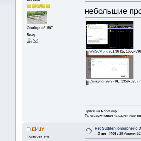
небольшие пр
Сообщений: 597
Влад
WinSCP.png
(81.36 КБ, 1000x596
Сайт.png
(99.97 КБ, 1359x693 - 
Приём на NanoLoop.
Телеграмм-канал на различные т
Re: Sudden Ionospheric 
EI4JY
«
Ответ #406 :
29 Апреля 202
Пользователь