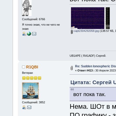
Сообщений: 6766
Я точно знаю, что ни чего не
знаю
capt2304292058.jpg
(138.57 КБ, 
UB1APE ( RA1ADF) Сергей.
Re: Sudden Ionospheric Di
R1QBI
«
Ответ #413 :
30 Апреля 2023,
Ветеран
Цитата: Сергей 
вот пока так.
Сообщений: 3852
Нема. ШОт в мо
ПО графику - з